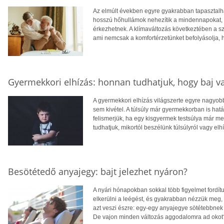
Az elmúlt években egyre gyakrabban tapasztalhat
hosszú hőhullámok nehezítik a mindennapokat, té
érkezhetnek. A klímaváltozás következtében a 
ami nemcsak a komfortérzetünket befolyásolja, 
Gyermekkori elhízás: honnan tudhatjuk, hogy baj v
A gyermekkori elhízás világszerte egyre nagyo
sem kivétel. A túlsúly már gyermekkorban is hatá
felismerjük, ha egy kisgyermek testsúlya már 
tudhatjuk, mikortól beszélünk túlsúlyról vagy elh
Besötétedő anyajegy: bajt jelezhet nyáron?
A nyári hónapokban sokkal több figyelmet fordít
elkerülni a leégést, és gyakrabban nézzük meg,
azt veszi észre: egy-egy anyajegye sötétebbnek 
De vajon minden változás aggodalomra ad okot