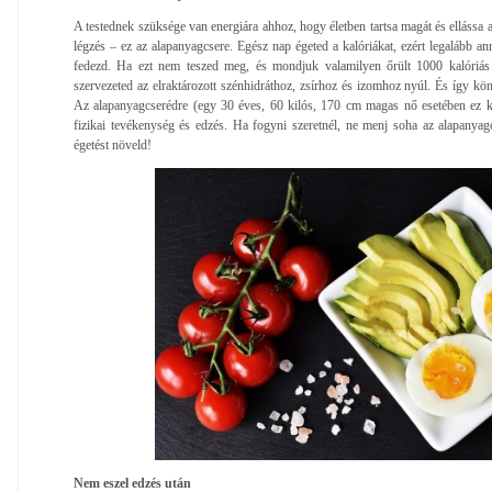
A testednek szüksége van energiára ahhoz, hogy életben tartsa magát és ellássa a
légzés – ez az alapanyagcsere. Egész nap égeted a kalóriákat, ezért legalább a
fedezd. Ha ezt nem teszed meg, és mondjuk valamilyen őrült 1000 kalóriás é
szervezeted az elraktározott szénhidráthoz, zsírhoz és izomhoz nyúl. És így kö
Az alapanyagcserédre (egy 30 éves, 60 kilós, 170 cm magas nő esetében ez k
fizikai tevékenység és edzés. Ha fogyni szeretnél, ne menj soha az alapanyag
égetést növeld!
Nem eszel edzés után