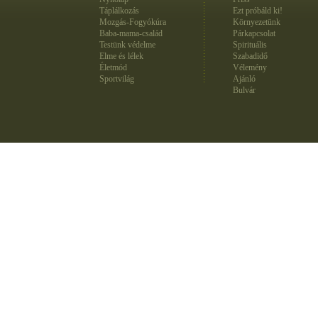
Táplálkozás
Ezt próbáld ki!
Mozgás-Fogyókúra
Környezetünk
Baba-mama-család
Párkapcsolat
Testünk védelme
Spirituális
Elme és lélek
Szabadidő
Életmód
Vélemény
Sportvilág
Ajánló
Bulvár