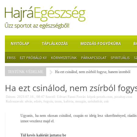
NYITÓLAP
TÁPLÁLKOZÁS
MOZGÁS-FOGYÓKÚRA
B
FRISS
EZT PRÓBÁLD KI!
KÖRNYEZETÜNK
PÁRKAPCSOLAT
SPIRITUÁLIS
S
TESTÜNK VÉDELME
Ha ezt csinálod, nem zsírból fogysz, hanem izomból
Ha ezt csinálod, nem zsírból fog
Dátum: 2023.07.16., 08:47
Szerző:
Udvari Fanni
Forrás:
képek:pexels.com, pixabay.com
Kulcsszavak:
alvás
,
edzés
,
fogyás
,
izom
,
kalória
,
mozgás
,
szénhidrát
,
zsír
Ugyanis, ha nem okosan csinálod, csupán ez ideig lesz sikerélményed, ráadás
izmot veszítesz majd el.
Túl kevés kalóriát juttatsz be