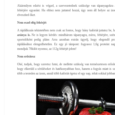
Akármilyen edzést is végzel, a szervezetednek szüksége van tápanyagokra a 
fehérjére egyaránt. Ha ehhez nem juttatod hozzá, úgy nem áll helyre az iz
elveszíted őket.
Nem eszel elég fehérjét
A táplálkozás tekintetében nem csak az fontos, hogy hány kalóriát juttatsz be,
aránya is.
Ne is legyen kérdés: mindhárom tápanyagra, zsírra, fehérjére, szén
sportolóként pedig pláne. Arra azonban extrán ügyelj, hogy elegendő pro
táplálásához elengedhetetlen. Ez egy jó támpont: fogyassz 1,6g proteint na
mondjuk 70kilót nyomsz, az 112g fehérjét jelent!
Nem erősítesz
Oké, tudjuk, hogy szeretsz futni, de mellette szükség van természetesen erősít
hogy elkerüld a sérüléseket és hatékonyabban fuss, hanem a fogyás miatt is szü
több a testeden az izom, annál több kalóriát égetsz el egy nap, tehát sokkal jobb