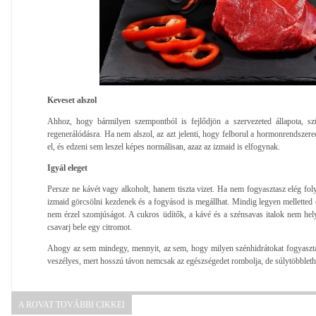
Keveset alszol
Ahhoz, hogy bármilyen szempontból is fejlődjön a szervezeted állapota, sz
regenerálódásra. Ha nem alszol, az azt jelenti, hogy felborul a hormonrendszere
el, és edzeni sem leszel képes normálisan, azaz az izmaid is elfogynak.
Igyál eleget
Persze ne kávét vagy alkoholt, hanem tiszta vizet. Ha nem fogyasztasz elég folya
izmaid görcsölni kezdenek és a fogyásod is megállhat. Mindig legyen melletted e
nem érzel szomjúságot. A cukros üdítők, a kávé és a szénsavas italok nem hely
csavarj bele egy citromot.
Ahogy az sem mindegy, mennyit, az sem, hogy milyen szénhidrátokat fogyaszta
veszélyes, mert hosszú távon nemcsak az egészségedet rombolja, de súlytöbblethe
A ROVAT TOVÁBBI CIKKEI