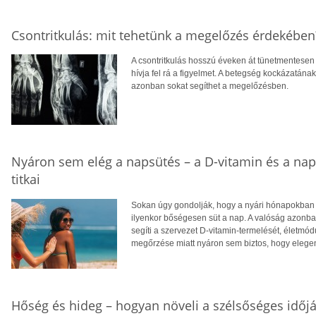
Csontritkulás: mit tehetünk a megelőzés érdekében
A csontritkulás hosszú éveken át tünetmentesen a
hívja fel rá a figyelmet. A betegség kockázatána
azonban sokat segíthet a megelőzésben.
Nyáron sem elég a napsütés – a D-vitamin és a na
titkai
Sokan úgy gondolják, hogy a nyári hónapokban f
ilyenkor bőségesen süt a nap. A valóság azonba
segíti a szervezet D-vitamin-termelését, életm
megőrzése miatt nyáron sem biztos, hogy eleg
Hőség és hideg – hogyan növeli a szélsőséges időjá