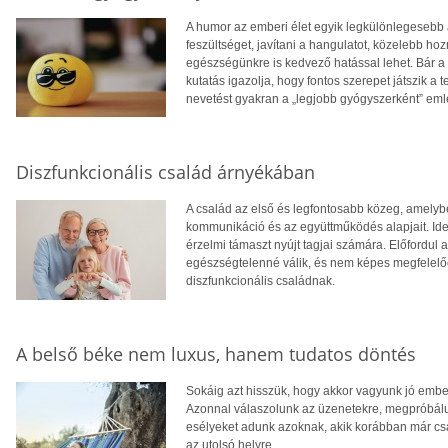
A humor az emberi élet egyik legkülönlegesebb 
feszültséget, javítani a hangulatot, közelebb 
egészségünkre is kedvező hatással lehet. Bár a 
kutatás igazolja, hogy fontos szerepet játszik a 
nevetést gyakran a „legjobb gyógyszerként” eml
Diszfunkcionális család árnyékában
A család az első és legfontosabb közeg, amelyb
kommunikáció és az együttműködés alapjait. Ideá
érzelmi támaszt nyújt tagjai számára. Előfordul
egészségtelenné válik, és nem képes megfelelően
diszfunkcionális családnak.
A belső béke nem luxus, hanem tudatos döntés
Sokáig azt hisszük, hogy akkor vagyunk jó embe
Azonnal válaszolunk az üzenetekre, megpróbálun
esélyeket adunk azoknak, akik korábban már csa
az utolsó helyre.