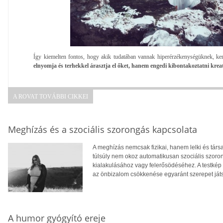
Így kiemelten fontos, hogy akik tudatában vannak hiperérzékenységüknek, k
elnyomja és terhekkel árasztja el őket, hanem engedi kibontakoztatni kreat
A ROVAT TOVÁBBI CIKKEI
Meghízás és a szociális szorongás kapcsolata
A meghízás nemcsak fizikai, hanem lelki és tár
túlsúly nem okoz automatikusan szociális szoro
kialakulásához vagy felerősödéséhez. A testkép
az önbizalom csökkenése egyaránt szerepet ját
A humor gyógyító ereje