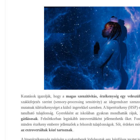
Kutatások igazolják, hogy a
magas szenzitivitás, érzékenység egy veleszül
szakkifejezés szerint (sensory-processing sensitivity) az idegrendszer szenzor
mutatnak túlérzékenységet a külső ingerekkel szemben. A hiperérzékeny (HSP) e
tanulható tulajdonság. Gyerekként az iskolában gyakran mondhatták rájuk
gátlásosak
. Felnőttkorban leginkább introvertáltként jellemezhetik őket. 
minden érzékeny emberre jellemzőek a felsorolt tulajdonságok. Sőt, érdekes 
az extrovertáltak közé tartoznak
.
A hiperérzékenység mérésére a szakemberek kidolgoztak egy kérdőíves tesztet is