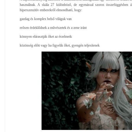
használnak. A skála 27 különböző, de egymással szoros összefüggésben ál
hiperszenzitív emberekről elmondható, hogy:
gazdag és komplex belső világuk van
erősen érdeklődnek a művészetek és a zene iránt
könnyen elárasztják őket az érzelmeik
közönség előtt vagy ha figyelik őket, gyengén teljesítenek