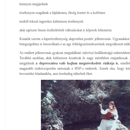
könnyen megijednek
érzékenyen reagálnak a fájdalomra, éhség érzetre és a koffeinre
testből érkező ingerekre különösen érzékenyek
akár egészen finom érzékelésbeli változásokat is képesek felismerni.
Kutatók szerint a hiperérzékenység alapvetően pozitív jellemvonás. Ugyanakkor 
betegségekhez is besorolható-e az agy feldolgozórendszerének megváltozott műk
Az említett jellemvonás gyakran megtalálható művészi beállítottságú emberekben
Továbbá azokban, akik különösen kreatívak és nagy mértékben empatikusak. 
megjelenik
a depresszióra való hajlam megnövekedett rizikója is
, emelle
magasabb rizikócsoportba tartoznak a HSP-s emberek. Ennek oka, hogy kön
bevonódni feladataikba, ami érzelmileg túlterheli őket.