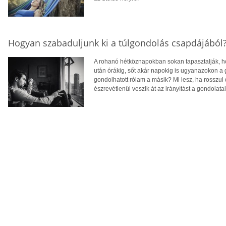
Hogyan szabaduljunk ki a túlgondolás csapdájából
A rohanó hétköznapokban sokan tapasztalják, ho
után órákig, sőt akár napokig is ugyanazokon a
gondolhatott rólam a másik? Mi lesz, ha rosszul
észrevétlenül veszik át az irányítást a gondolatain