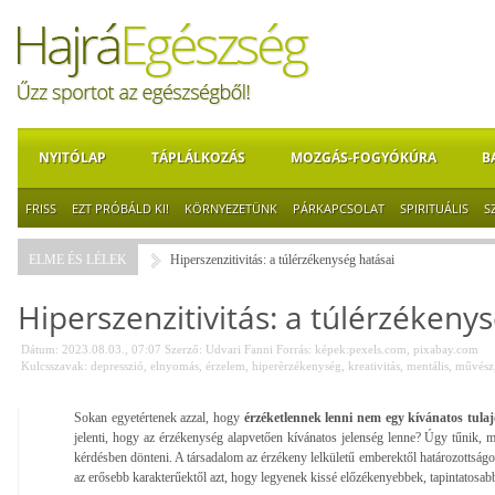
NYITÓLAP
TÁPLÁLKOZÁS
MOZGÁS-FOGYÓKÚRA
B
FRISS
EZT PRÓBÁLD KI!
KÖRNYEZETÜNK
PÁRKAPCSOLAT
SPIRITUÁLIS
S
ELME ÉS LÉLEK
Hiperszenzitivitás: a túlérzékenység hatásai
Hiperszenzitivitás: a túlérzékeny
Dátum: 2023.08.03., 07:07
Szerző:
Udvari Fanni
Forrás:
képek:pexels.com, pixabay.com
Kulcsszavak:
depresszió
,
elnyomás
,
érzelem
,
hiperèrzékenység
,
kreativitás
,
mentális
,
művész
Sokan egyetértenek azzal, hogy
érzéketlennek lenni nem egy kívánatos tula
jelenti, hogy az érzékenység alapvetően kívánatos jelenség lenne? Úgy tűnik
kérdésben dönteni. A társadalom az érzékeny lelkületű emberektől határozottságot
az erősebb karakterűektől azt, hogy legyenek kissé előzékenyebbek, tapintatosa