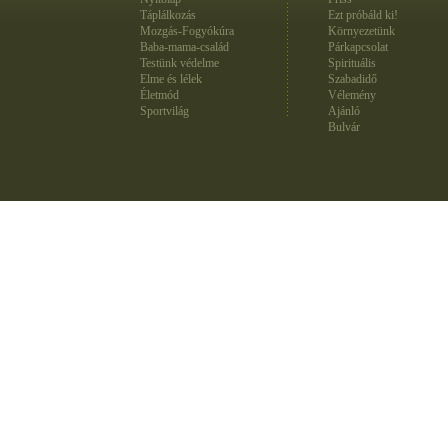
Táplálkozás
Ezt próbáld ki!
Mozgás-Fogyókúra
Környezetünk
Baba-mama-család
Párkapcsolat
Testünk védelme
Spirituális
Elme és lélek
Szabadidő
Életmód
Vélemény
Sportvilág
Ajánló
Bulvár