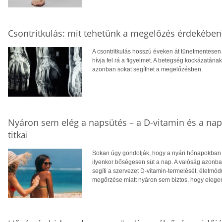
Csontritkulás: mit tehetünk a megelőzés érdekében
A csontritkulás hosszú éveken át tünetmentesen a
hívja fel rá a figyelmet. A betegség kockázatána
azonban sokat segíthet a megelőzésben.
Nyáron sem elég a napsütés – a D-vitamin és a na
titkai
Sokan úgy gondolják, hogy a nyári hónapokban f
ilyenkor bőségesen süt a nap. A valóság azonba
segíti a szervezet D-vitamin-termelését, életm
megőrzése miatt nyáron sem biztos, hogy eleg