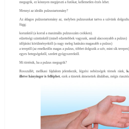
megugrik, ez könnyen megijeszti a futókat, kellemetlen érzés lehet.
Mennyi az ideális pulzustartomány?
Az átlagos pulzustartomány az, melyben pulzusunkat tartva a szívünk dolgozha
függ:
korunktól (a korral a maximális pulzusszám csökken).
edzettségi szintünktől (minél edzettebbek vagyunk, annál alacsonyabb a pulzus)
időjárási körülményektől (a nagy meleg hatására magasabb a pulzus)
a tereptől (az emelkedőn magas a pulzus, többet dolgozik a szív, mint sík terepen
egyes betegségektől, szedett gyógyszerektől.
Mi történik, ha a pulzus megugrik?
Rosszullét, mellkasi fájdalom jelentkezik, légzési nehézségek törnek ránk,
k
illetve hányinger is felléphet.
ezek a tünetek átmenetiek általában, mégis riasztó