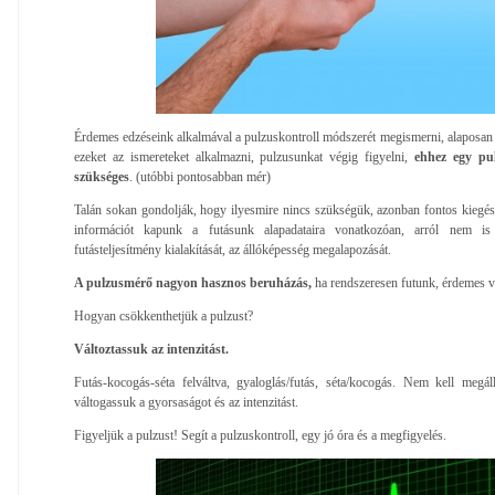
Érdemes edzéseink alkalmával a pulzuskontroll módszerét megismerni, alaposan
ezeket az ismereteket alkalmazni, pulzusunkat végig figyelni,
ehhez egy pu
szükséges
. (utóbbi pontosabban mér)
Talán sokan gondolják, hogy ilyesmire nincs szükségük, azonban fontos kiegés
információt kapunk a futásunk alapadataira vonatkozóan, arról nem is
futásteljesítmény kialakítását, az állóképesség megalapozását.
A pulzusmérő nagyon hasznos beruházás,
ha rendszeresen futunk, érdemes vá
Hogyan csökkenthetjük a pulzust?
Változtassuk az intenzitást.
Futás-kocogás-séta felváltva, gyaloglás/futás, séta/kocogás. Nem kell megál
váltogassuk a gyorsaságot és az intenzitást.
Figyeljük a pulzust! Segít a pulzuskontroll, egy jó óra és a megfigyelés.