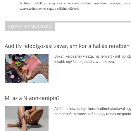
A futás mellett szükség van a keresztedzésekre, erősítésre, kerékpározásr
szervezetünknek és segítik céljaink elérését.
A ROVAT TOVÁBBI CIKKEI
Auditív feldolgozási zavar, amikor a hallás rendbe
Sokan kérdeznek vissza, ha nem értik mit mondu
inkább egy feldolgozási zavar okozza.
Mi az a Niann-terápia?
A bőrünk feszessége korunk előrehaladtával egy
narancsbőr. A Niann-terápia egy remek megoldás