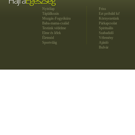
Nyitólap
Friss
Táplálkozás
Ezt próbáld ki!
Mozgás-Fogyókúra
Környezetünk
Baba-mama-család
Párkapcsolat
Testünk védelme
Spirituális
Elme és lélek
Szabadidő
Életmód
Vélemény
Sportvilág
Ajánló
Bulvár