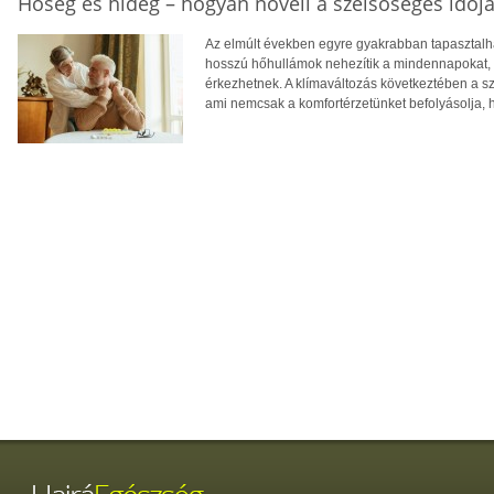
Hőség és hideg – hogyan növeli a szélsőséges időjá
Az elmúlt években egyre gyakrabban tapasztalhat
hosszú hőhullámok nehezítik a mindennapokat, té
érkezhetnek. A klímaváltozás következtében a 
ami nemcsak a komfortérzetünket befolyásolja, 