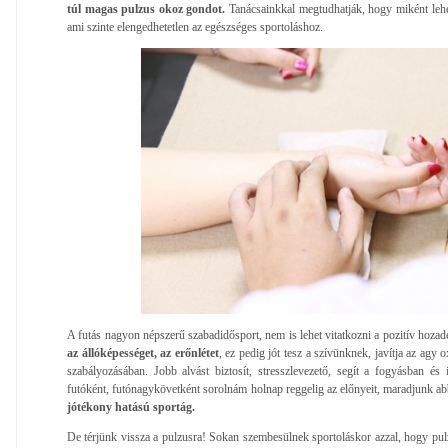
túl magas pulzus okoz gondot.
Tanácsainkkal megtudhatják, hogy miként lehet
ami szinte elengedhetetlen az egészséges sportoláshoz.
A futás nagyon népszerű szabadidősport, nem is lehet vitatkozni a pozitív hozad
az állóképességet, az erőnlétet
, ez pedig jót tesz a szívünknek, javítja az agy o
szabályozásában. Jobb alvást biztosít, stresszlevezető, segít a fogyásban és i
futóként, futónagykövetként sorolnám holnap reggelig az előnyeit, maradjunk a
jótékony hatású sportág.
De térjünk vissza a pulzusra! Sokan szembesülnek sportoláskor azzal, hogy pul