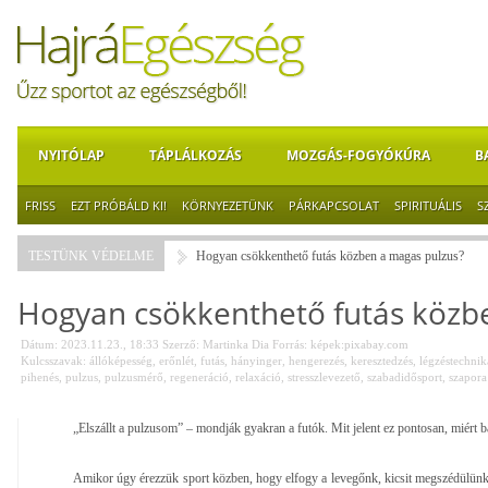
NYITÓLAP
TÁPLÁLKOZÁS
MOZGÁS-FOGYÓKÚRA
B
FRISS
EZT PRÓBÁLD KI!
KÖRNYEZETÜNK
PÁRKAPCSOLAT
SPIRITUÁLIS
S
TESTÜNK VÉDELME
Hogyan csökkenthető futás közben a magas pulzus?
Hogyan csökkenthető futás közb
Dátum: 2023.11.23., 18:33
Szerző:
Martinka Dia
Forrás:
képek:pixabay.com
Kulcsszavak:
állóképesség
,
erőnlét
,
futás
,
hányinger
,
hengerezés
,
keresztedzés
,
légzéstechnik
pihenés
,
pulzus
,
pulzusmérő
,
regeneráció
,
relaxáció
,
stresszlevezető
,
szabadidősport
,
szapora
„Elszállt a pulzusom” – mondják gyakran a futók. Mit jelent ez pontosan, miért ba
Amikor úgy érezzük sport közben, hogy elfogy a levegőnk, kicsit megszédülün