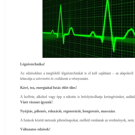
Légzéstechnika!
Az edzésekhez a megfelelő légzéstechnikát is el kell sajátítani – az alapokról
lelassítja a szívverést és csökkenti a vérnyomást.
Kávé, tea, energiaital futás előtt tilos!
A koffein, alkohol vagy épp a nikotin is befolyásolhatja keringésünket, azálta
Vizet viszont igyunk!
Nyújtás, pihenés, relaxáció, regeneráció, hengerezés, masszázs
.
A futások között tartsunk pihenőnapokat, enélkül romlanak az eredmények, nem ja
Változatos edzések!