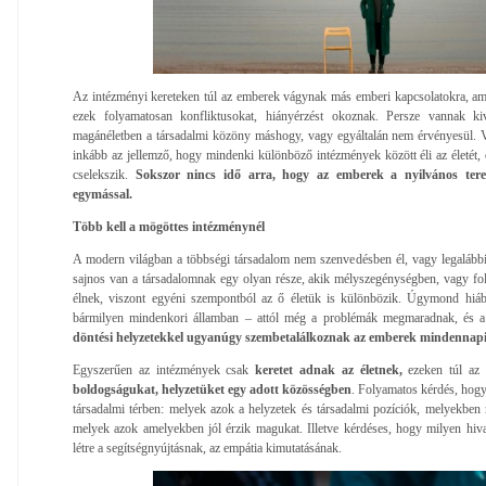
Az intézményi kereteken túl az emberek vágynak más emberi kapcsolatokra, a
ezek folyamatosan konfliktusokat, hiányérzést okoznak. Persze vannak ki
magánéletben a társadalmi közöny máshogy, vagy egyáltalán nem érvényesül. V
inkább az jellemző, hogy mindenki különböző intézmények között éli az életét, 
cselekszik.
Sokszor nincs idő arra, hogy az emberek a nyilvános tere
egymással.
Több kell a mögöttes intézménynél
A modern világban a többségi társadalom nem szenvedésben él, vagy legalább
sajnos van a társadalomnak egy olyan része, akik mélyszegénységben, vagy fo
élnek, viszont egyéni szempontból az ő életük is különbözik. Úgymond hiáb
bármilyen mindenkori államban – attól még a problémák megmaradnak, és 
döntési helyzetekkel ugyanúgy szembetalálkoznak az emberek mindennapi
Egyszerűen az intézmények csak
keretet adnak az életnek,
ezeken túl az
boldogságukat, helyzetüket egy adott közösségben
. Folyamatos kérdés, hogy
társadalmi térben: melyek azok a helyzetek és társadalmi pozíciók, melyekbe
melyek azok amelyekben jól érzik magukat. Illetve kérdéses, hogy milyen hiva
létre a segítségnyújtásnak, az empátia kimutatásának.