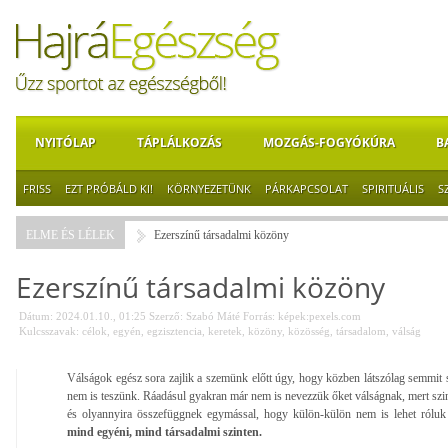
NYITÓLAP
TÁPLÁLKOZÁS
MOZGÁS-FOGYÓKÚRA
B
FRISS
EZT PRÓBÁLD KI!
KÖRNYEZETÜNK
PÁRKAPCSOLAT
SPIRITUÁLIS
S
ELME ÉS LÉLEK
Ezerszínű társadalmi közöny
Ezerszínű társadalmi közöny
Dátum: 2024.01.10., 01:25
Szerző:
Szabó Máté
Forrás:
képek:pexels.com
Kulcsszavak:
célok
,
egyén
,
egzisztencia
,
keretek
,
közöny
,
közösség
,
társadalom
,
válság
Válságok egész sora zajlik a szemünk előtt úgy, hogy közben látszólag semmit 
nem is teszünk. Ráadásul gyakran már nem is nevezzük őket válságnak, mert szin
és olyannyira összefüggnek egymással, hogy külön-külön nem is lehet róluk 
mind egyéni, mind társadalmi szinten.