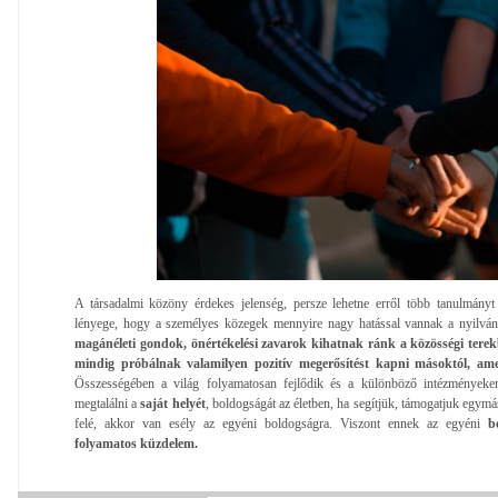
A társadalmi közöny érdekes jelenség, persze lehetne erről több tanulmányt 
lényege, hogy a személyes közegek mennyire nagy hatással vannak a nyilváno
magánéleti gondok, önértékelési zavarok kihatnak ránk a közösségi terek
mindig próbálnak valamilyen pozitív megerősítést kapni másoktól, am
Összességében a világ folyamatosan fejlődik és a különböző intézményeke
megtalálni a
saját helyét
, boldogságát az életben, ha segítjük, támogatjuk egymá
felé, akkor van esély az egyéni boldogságra. Viszont ennek az egyéni
bo
folyamatos küzdelem.