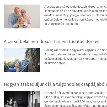
A család az első és legfontosabb közeg, amelyb
kommunikáció és az együttműködés alapjait. Ideá
érzelmi támaszt nyújt tagjai számára. Előfordul
egészségtelenné válik, és nem képes megfelelően
diszfunkcionális családnak.
A belső béke nem luxus, hanem tudatos döntés
Sokáig azt hisszük, hogy akkor vagyunk jó embe
Azonnal válaszolunk az üzenetekre, megpróbálun
esélyeket adunk azoknak, akik korábban már csa
az utolsó helyre.
Hogyan szabaduljunk ki a túlgondolás csapdájából
A rohanó hétköznapokban sokan tapasztalják, ho
után órákig, sőt akár napokig is ugyanazokon a
gondolhatott rólam a másik? Mi lesz, ha rosszul
észrevétlenül veszik át az irányítást a gondolatain