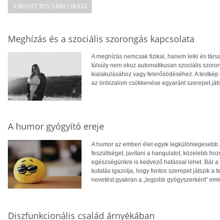
A ROVAT TOVÁBBI CIKKEI
Meghízás és a szociális szorongás kapcsolata
A meghízás nemcsak fizikai, hanem lelki és tár
túlsúly nem okoz automatikusan szociális szoro
kialakulásához vagy felerősödéséhez. A testkép
az önbizalom csökkenése egyaránt szerepet ját
A humor gyógyító ereje
A humor az emberi élet egyik legkülönlegesebb 
feszültséget, javítani a hangulatot, közelebb 
egészségünkre is kedvező hatással lehet. Bár a 
kutatás igazolja, hogy fontos szerepet játszik a 
nevetést gyakran a „legjobb gyógyszerként” eml
Diszfunkcionális család árnyékában