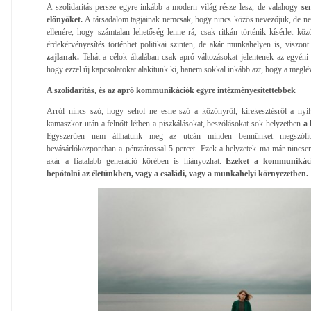
A szolidaritás persze egyre inkább a modern világ része lesz, de valahogy
se
előnyöket.
A társadalom tagjainak nemcsak, hogy nincs közös nevezőjük, de nem
ellenére, hogy számtalan lehetőség lenne rá, csak ritkán történik kísérlet köz
érdekérvényesítés történhet politikai szinten, de akár munkahelyen is, viszon
zajlanak.
Tehát a célok általában csak apró változásokat jelentenek az egyén
hogy ezzel új kapcsolatokat alakítunk ki, hanem sokkal inkább azt, hogy a meglé
A szolidaritás, és az apró kommunikációk egyre intézményesítettebbek
Arról nincs szó, hogy sehol ne esne szó a közönyről, kirekesztésről a nyi
kamaszkor után a felnőtt létben a piszkálásokat, beszólásokat sok helyzetben
a 
Egyszerűen nem állhatunk meg az utcán minden bennünket megszólí
bevásárlóközpontban a pénztárossal 5 percet. Ezek a helyzetek ma már nincse
akár a fiatalabb generáció körében is hiányozhat.
Ezeket a kommunikáció
bepótolni az életünkben, vagy a családi, vagy a munkahelyi környezetben.