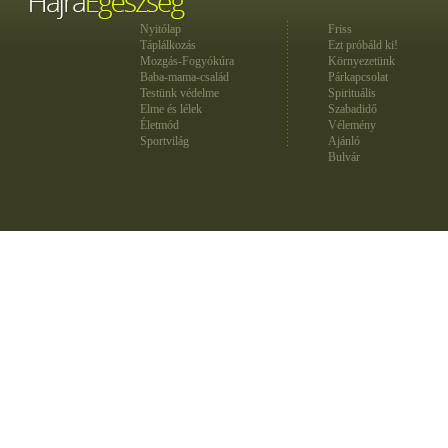
Nyitólap
Friss
Táplálkozás
Ezt próbáld ki!
Mozgás-Fogyókúra
Környezetünk
Baba-mama-család
Párkapcsolat
Testünk védelme
Spirituális
Elme és lélek
Szabadidő
Életmód
Vélemény
Sportvilág
Ajánló
Bulvár