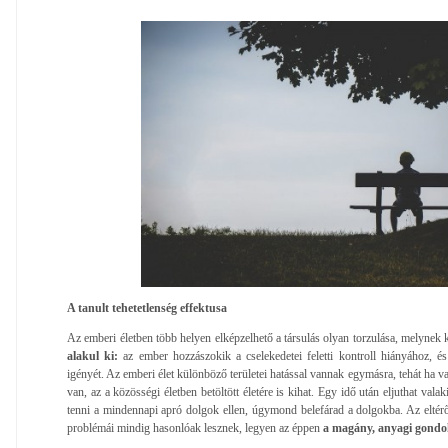
A tanult tehetetlenség effektusa
Az emberi életben több helyen elképzelhető a társulás olyan torzulása, melynek
alakul ki:
az ember hozzászokik a cselekedetei feletti kontroll hiányához, és
igényét. Az emberi élet különböző területei hatással vannak egymásra, tehát ha va
van, az a közösségi életben betöltött életére is kihat. Egy idő után eljuthat vala
tenni a mindennapi apró dolgok ellen, úgymond belefárad a dolgokba. Az eltérő 
problémái mindig hasonlóak lesznek, legyen az éppen
a magány, anyagi gondo