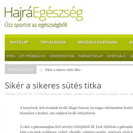
NYITÓLAP
TÁPLÁLKOZÁS
MOZGÁS-FOGYÓKÚRA
B
FRISS
EZT PRÓBÁLD KI!
KÖRNYEZETÜNK
PÁRKAPCSOLAT
SPIRITUÁLIS
S
TÁPLÁLKOZÁS
Sikér a sikeres sütés titka
Sikér a sikeres sütés titka
Dátum: 2014.05.21., 14:30
Kulcsszavak:
fehérje
,
glutén
,
kenyér
,
növényi fehérje
,
recept
,
si
A kenyérnek, kelt tésztának kiváló állagot biztosít, ha magas sikértartalmú lisz
búzasikért a liszthez, ami ráadásul kiváló fehérjeforrás.
A sikér a gabonamagban lévő növényi fehérjékből áll. Ezek felelősek a gabonaliszt
lehet a tésztánk nyúlékony, szilárd, ellenálló, valamint ragadós, amelynek révén 