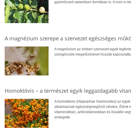
gyümölcseit valamilyen formában is. A noni is ide
A magnézium szerepe a szervezet egészséges műk
A magnézium az emberi szervezet egyik legfont
izomgörcsök megelőzésével hozzák kapcsolatba, v
Homoktövis – a természet egyik leggazdagabb vita
A homoktövis (Hippophae rhamnoides) az egyik
alkalmaznak egészségmegőrző célokra. Élénk n
vitaminokban, antioxidánsokban és bioaktív veg
emlegetik.