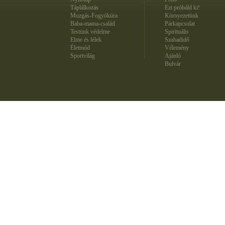
Táplálkozás
Ezt próbáld ki!
Mozgás-Fogyókúra
Környezetünk
Baba-mama-család
Párkapcsolat
Testünk védelme
Spirituális
Elme és lélek
Szabadidő
Életmód
Vélemény
Sportvilág
Ajánló
Bulvár