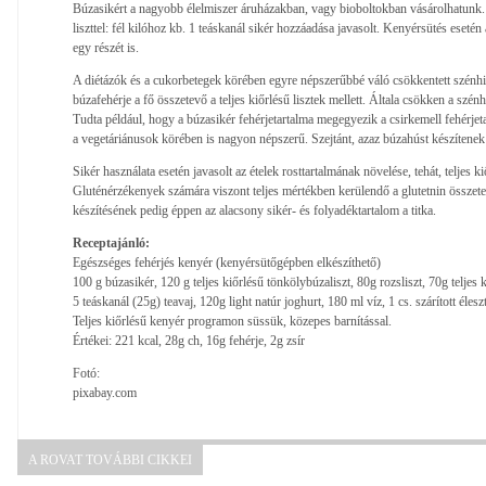
Búzasikért a nagyobb élelmiszer áruházakban, vagy bioboltokban vásárolhatunk.
liszttel: fél kilóhoz kb. 1 teáskanál sikér hozzáadása javasolt. Kenyérsütés esetén a
egy részét is.
A diétázók és a cukorbetegek körében egyre népszerűbbé váló csökkentett szénhid
búzafehérje a fő összetevő a teljes kiőrlésű lisztek mellett. Általa csökken a szénh
Tudta például, hogy a búzasikér fehérjetartalma megegyezik a csirkemell fehérje
a vegetáriánusok körében is nagyon népszerű. Szejtánt, azaz búzahúst készítenek 
Sikér használata esetén javasolt az ételek rosttartalmának növelése, tehát, teljes k
Gluténérzékenyek számára viszont teljes mértékben kerülendő a glutetnin összete
készítésének pedig éppen az alacsony sikér- és folyadéktartalom a titka.
Receptajánló:
Egészséges fehérjés kenyér (kenyérsütőgépben elkészíthető)
100 g búzasikér, 120 g teljes kiőrlésű tönkölybúzaliszt, 80g rozsliszt, 70g teljes k
5 teáskanál (25g) teavaj, 120g light natúr joghurt, 180 ml víz, 1 cs. szárított élesz
Teljes kiőrlésű kenyér programon süssük, közepes barnítással.
Értékei: 221 kcal, 28g ch, 16g fehérje, 2g zsír
Fotó:
pixabay.com
A ROVAT TOVÁBBI CIKKEI