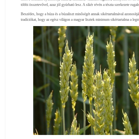
többi összetevővel, azaz jól gyúrható lesz. A sikér révén a tészta szerkezete rug
Beszédes, hogy a búza és a búzaliszt minőségét annak sikértartalmával azonosítják
tradíciókat, hogy az egész világon a magyar lisztek minimum sikértartalma a leg