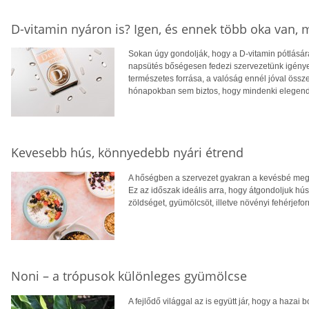
D-vitamin nyáron is? Igen, és ennek több oka van,
Sokan úgy gondolják, hogy a D-vitamin pótlására
napsütés bőségesen fedezi szervezetünk igényei
természetes forrása, a valóság ennél jóval öss
hónapokban sem biztos, hogy mindenki elegendő
Kevesebb hús, könnyedebb nyári étrend
A hőségben a szervezet gyakran a kevésbé megte
Ez az időszak ideális arra, hogy átgondoljuk hú
zöldséget, gyümölcsöt, illetve növényi fehérjefo
Noni – a trópusok különleges gyümölcse
A fejlődő világgal az is együtt jár, hogy a hazai 