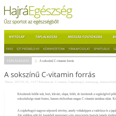
NYITÓLAP
TÁPLÁLKOZÁS
MOZGÁS-FOGYÓKÚRA
B
FRISS
EZT PRÓBÁLD KI!
KÖRNYEZETÜNK
PÁRKAPCSOLAT
SPIRITUÁLIS
S
TÁPLÁLKOZÁS
A sokszínű C-vitamin forrás
A sokszínű C-vitamin forrás
Dátum: 2015.01.20., 14:17
Kulcsszavak:
C-vitamin
,
Csipkebogyó
,
hatóanyag
,
immunerősít
Készítenek belőle teát, bort, lekvárt, olajat, bólét, de ízesítenek a segítségével pé
sokszínűsége miatt fontos, hanem elsősorban magas C-vitamin tartalma okán. Kö
A csipkebogyó nagyon népszerű növény, amely voltaképpen a vadrózsa és a japá
Aki vidéken nőtt fel, kapásból megismeri a kis piros/vörös bogyót (amely éretle