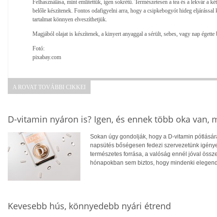
Felhasználása, mint említettük, igen sokrétű. Természetesen a tea és a lekvár a k
belőle készítenek. Fontos odafigyelni arra, hogy a csipkebogyót hideg eljárással
tartalmat könnyen elveszíthetjük.
Magjából olajat is készítenek, a kinyert anyaggal a sérült, sebes, vagy nap égette 
Fotó:
pixabay.com
A ROVAT TOVÁBBI CIKKEI
D-vitamin nyáron is? Igen, és ennek több oka van,
Sokan úgy gondolják, hogy a D-vitamin pótlására
napsütés bőségesen fedezi szervezetünk igényei
természetes forrása, a valóság ennél jóval öss
hónapokban sem biztos, hogy mindenki elegendő
Kevesebb hús, könnyedebb nyári étrend