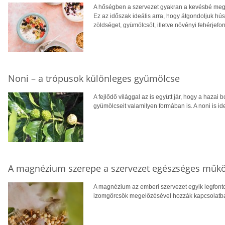
A hőségben a szervezet gyakran a kevésbé megte
Ez az időszak ideális arra, hogy átgondoljuk hú
zöldséget, gyümölcsöt, illetve növényi fehérjefo
Noni – a trópusok különleges gyümölcse
A fejlődő világgal az is együtt jár, hogy a hazai 
gyümölcseit valamilyen formában is. A noni is ide
A magnézium szerepe a szervezet egészséges műk
A magnézium az emberi szervezet egyik legfont
izomgörcsök megelőzésével hozzák kapcsolatba, v