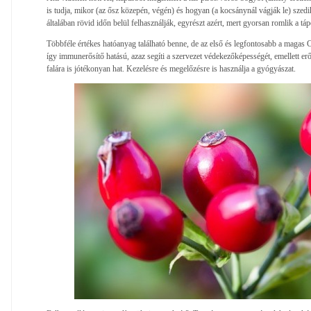
is tudja, mikor (az ősz közepén, végén) és hogyan (a kocsánynál vágják le) szedik
általában rövid időn belül felhasználják, egyrészt azért, mert gyorsan romlik a tá
Többféle értékes hatóanyag található benne, de az első és legfontosabb a magas 
így immunerősítő hatású, azaz segíti a szervezet védekezőképességét, emellett erő
falára is jótékonyan hat. Kezelésre és megelőzésre is használja a gyógyászat.