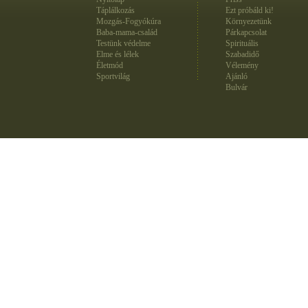
Táplálkozás
Ezt próbáld ki!
Mozgás-Fogyókúra
Környezetünk
Baba-mama-család
Párkapcsolat
Testünk védelme
Spirituális
Elme és lélek
Szabadidő
Életmód
Vélemény
Sportvilág
Ajánló
Bulvár