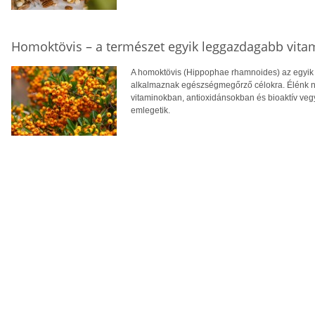
Homoktövis – a természet egyik leggazdagabb vita
A homoktövis (Hippophae rhamnoides) az egyik
alkalmaznak egészségmegőrző célokra. Élénk n
vitaminokban, antioxidánsokban és bioaktív veg
emlegetik.