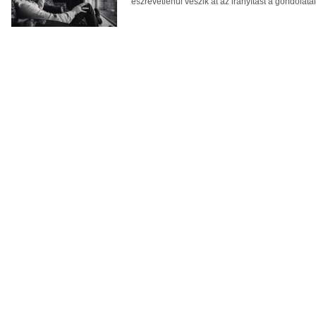
észrevétlenül veszik át az irányítást a gondolatain