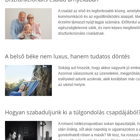
A család az első és legfontosabb közeg, amelyb
kommunikáció és az együttműködés alapjait. Ideá
érzelmi támaszt nyújt tagjai számára. Előfordul
egészségtelenné válik, és nem képes megfelelően
diszfunkcionális családnak.
A belső béke nem luxus, hanem tudatos döntés
Sokáig azt hisszük, hogy akkor vagyunk jó embe
Azonnal válaszolunk az üzenetekre, megpróbálun
esélyeket adunk azoknak, akik korábban már csa
az utolsó helyre.
Hogyan szabaduljunk ki a túlgondolás csapdájából
A rohanó hétköznapokban sokan tapasztalják, ho
után órákig, sőt akár napokig is ugyanazokon a
gondolhatott rólam a másik? Mi lesz, ha rosszul