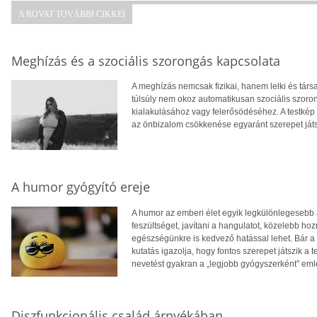
A ROVAT TOVÁBBI CIKKEI
Meghízás és a szociális szorongás kapcsolata
A meghízás nemcsak fizikai, hanem lelki és tár
túlsúly nem okoz automatikusan szociális szoro
kialakulásához vagy felerősödéséhez. A testkép
az önbizalom csökkenése egyaránt szerepet ját
A humor gyógyító ereje
A humor az emberi élet egyik legkülönlegesebb 
feszültséget, javítani a hangulatot, közelebb 
egészségünkre is kedvező hatással lehet. Bár a 
kutatás igazolja, hogy fontos szerepet játszik a 
nevetést gyakran a „legjobb gyógyszerként” eml
Diszfunkcionális család árnyékában