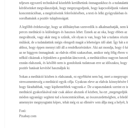
teljesen egyszerű technikával közelebb kerülhetünk önmagunkhoz és a tudatalattin
kérdéseinket megválaszoljuk, hogy megnyugodjunk, hogy kapcsolódjunk valamihe
koncentrációban, a megérzéseink felerősítésében, a testi és lelki gyógyulásban é
sorolhatnánk a pozitív tulajdonságait.
A legfőbb érdekessége, hogy az időhiányban szenvedők is alkalmazhatják, nem k
perces meditáció is különleges és hasznos lehet. Ennek az az oka, hogy ebben az
megváltozik, vagy akár meg is szűnik, sőt olyan is van, hogy bár a tudatos részün
múlását, de a tudatalattink mégis elengedi magát a lehetséges idő alatt. Így hát a 
ahhoz, hogy éppen mennyi idő áll a rendelkezésünkre. Aki azt mondja, hogy ő ké
az ne higgyen önmagának: az elalvás előtti szakaszban, amikor még félig ébren v
nélkül cikáznak a fejünkben a gondolat-láncsorok, a meditációhoz nagyon hason
ezután elalszunk, és később nem is gondolunk tudatosan erre az időszakra, hogy 
pozitív hatásait kevésbé használjuk ki.
Sokan a meditáció közben is elalszanak, ez egyébként nem baj, mert a megnyugvás,
stresszmentesség a meditáció egyik célja. Gyakran eleve az elalvás könnyítésére h
hogy fáradtabbak, vagy kipihentebbek vagyunk-e. De a tapasztalatok szerint ez is
meditáció gyakorlásával már csak akkor alszunk el közben, ha ezt „megengedjü
módon ugyanúgy segíteni tud a koncentrációban, az összeszedettségben, a feled
amennyire megnyugtatni képes, tehát még ez az ellenérv sem állja meg a helyét,
Fotó:
Pixabay.com