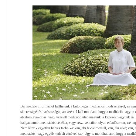
Bár sokféle információt hallhatunk a különleges meditációs módszerekről, és nem
sikerességét és hatásosságát, azt azért el kell mondani, hogy a meditáció nagyon
alkalom gyakorlás, vagy vezetett meditáció után magunk is képesek vagyunk rá. 
hallgathatunk meditációs cédéket, vagy részt vehetünk olyan előadásokon, tréning
Nem létezik egyetlen helyes technika: van, aki fekve meditál, van, aki ülve; van, a
meditációs, vagy egyéb kedvelt zenével, stb. Úgy is mondhatnánk, hogy a medit