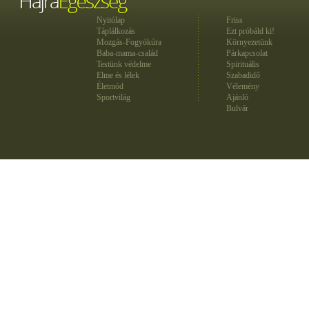
Nyitólap
Friss
Táplálkozás
Ezt próbáld ki!
Mozgás-Fogyókúra
Környezetünk
Baba-mama-család
Párkapcsolat
Testünk védelme
Spirituális
Elme és lélek
Szabadidő
Életmód
Vélemény
Sportvilág
Ajánló
Bulvár