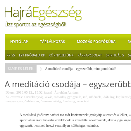
NYITÓLAP
TÁPLÁLKOZÁS
MOZGÁS-FOGYÓKÚRA
B
FRISS
EZT PRÓBÁLD KI!
KÖRNYEZETÜNK
PÁRKAPCSOLAT
SPIRITUÁLIS
S
ELME ÉS LÉLEK
A meditáció csodája – egyszerűbb, mint gondolnád!
A meditáció csodája – egyszerűb
Dátum: 2015.05.12., 15:52
Szerző:
Ábrahám Adrienn
Kulcsszavak:
aluszékonyság
,
alvás
,
erősödés
,
gyógyulás
,
idő
,
időérzék
,
időhiány
,
kipihentsé
megnyugvás
,
önbizalom
,
összeszedettség
,
összhang
,
relaxáció
A meditáció jótékony hatásai ma már közismertek: gyógyítja a testet és a lelket
spiritualitás iránt kevésbé érdeklődők is szeretettel alkalmazzák, akár a jóga kie
egyszerű, nem kell hozzá semmilyen különleges technika.