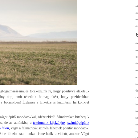
cuk
de
div
éd
él
eg
él
él
elv
erd
int
fogalmazásaira, és törekedjünk rá, hogy pozitívvá alakítsuk
é
ány tipp, amit tehetünk önmagunkért, hogy pozitívabban
fa
a bőrünkben! Érdemes a linkekre is kattintani, ha konkrét
fá
fel
ágot építő mondatokkal, idézetekkel! Mindezeket kitehetjük
fel
 is, de az autónkba, a
telefonunk kijelzőjére
,
számítógépünk
fe
 falon
, vagy a falmatricák szintén lehetnek pozitív mondatok.
fo
Blue illuzionista - sokan ismerhetik a videót, amikor Vágó