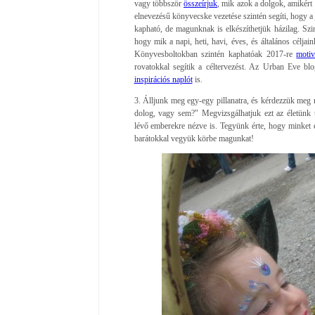
vagy többször
összeírjuk
, mik azok a dolgok, amikért
elnevezésű könyvecske vezetése szintén segíti, hogy a 
kapható, de magunknak is elkészíthetjük házilag. Szin
hogy mik a napi, heti, havi, éves, és általános célja
Könyvesboltokban szintén kaphatóak 2017-re
motiv
rovatokkal segítik a céltervezést. Az Urban Eve bl
inspirációs naplót
is.
3. Álljunk meg egy-egy pillanatra, és kérdezzük meg 
dolog, vagy sem?" Megvizsgálhatjuk ezt az életünk 
lévő emberekre nézve is. Tegyünk érte, hogy minket 
barátokkal vegyük körbe magunkat!