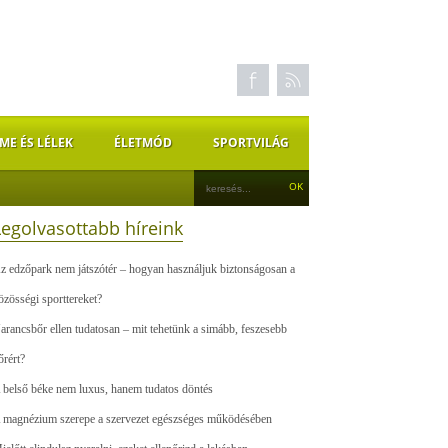
ME ÉS LÉLEK
ÉLETMÓD
SPORTVILÁG
Legolvasottabb híreink
z edzőpark nem játszótér – hogyan használjuk biztonságosan a
özösségi sporttereket?
arancsbőr ellen tudatosan – mit tehetünk a simább, feszesebb
őrért?
 belső béke nem luxus, hanem tudatos döntés
 magnézium szerepe a szervezet egészséges működésében