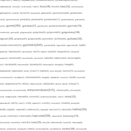
folyadék(119),
khagyma(47),
folsav(25),
folyadékbevitel(40),
folyadékfogyasztás(45),
főzés(149),
futás(132),
yadékpótlás(29),
fontos(25),
forralt bor(26),
Föld(27),
friss(44),
futóverseny(32),
ggőség(112),
fürdő(26),
fűszer(79),
fűszerek(28),
gabona(42),
gasztronómia(58),
genetika(45),
tén(32),
gluténmentes(34),
gomba(53),
gondolat(43),
gondolkodás(71),
gondoskodás(33),
gyakorlat(29),
gyerek(260),
gyermek(179),
gyerekek(117),
ász(31),
gyerekkor(32),
gyereknevelés(83),
gyógynövény(149),
ermekkor(36),
gyertya(28),
gyógyászat(36),
gyógyítás(69),
gyógymód(50),
ógyszer(165),
gyulladás(126),
gyógytea(40),
gyógyulás(85),
gyomor(62),
Gyömbér(66),
gyümölcs(340),
ulladáscsökkentő(102),
gyümölcslé(28),
hagyma(28),
hagyomány(36),
haj(85),
hangulat(112),
ápolás(36),
hajhullás(44),
hajmosás(24),
hal(70),
hála(25),
halál(39),
hányás(25),
yinger(25),
harmónia(69),
hasmenés(35),
hasznos(24),
hatás(84),
hatékony(52),
házasság(64),
i(27),
háziállat(48),
házimunka(28),
háztartás(43),
hétköznap(24),
hétvége(25),
hideg(80),
dratálás(69),
higiénia(52),
hit(26),
hízás(77),
hobbi(62),
home office(26),
hormon(79),
hormonok(25),
rmonrendszer(24),
hozzáállás(31),
hőmérséklet(44),
hőség(36),
hulladék(33),
humor(24),
hús(86),
húsvét(36),
idő(111),
ő(30),
idegrendszer(75),
időbeosztás(32),
időjárás(69),
idős(24),
illat(30),
illóolaj(77),
immunrendszer(315),
munerősítés(30),
immunerősítő(36),
influenza(45),
információ(33),
iskola(123),
er(29),
intelligencia(28),
internet(64),
inzulin(42),
inzulinrezisztencia(35),
írás(27),
olakezdés(25),
ital(75),
ivás(27),
íz(39),
izgalom(27),
izom(91),
izomzat(24),
ízület(54),
járvány(35),
kalória(193),
ték(89),
jóga(56),
Joghurt(67),
jótékony(41),
kaland(28),
kalcium(71),
kálium(50),
kapcsolat(209),
karácsony(174),
masz(30),
kamilla(41),
Kánikula(59),
káposzta(24),
kávé(125),
ácsonyfa(25),
karantén(34),
káros(53),
keksz(29),
kellemetlen(29),
kenyér(32),
képesség(28),
kezelés(166),
dés(31),
kerékpár(25),
keringés(26),
kert(52),
kertészkedés(26),
készülődés(24),
kézmosás(28),