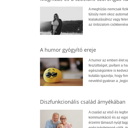
A meghízás nemcsak fizik
túlsúly nem okoz automat
kialakulásához vagy fele
az önbizalom csökkenése
A humor gyógyító ereje
A humor az emberi élet e
feszültséget, javítani a
egészségünkre is kedvező 
kutatás igazolja, hogy fon
nevetést gyakran a „legj
Diszfunkcionális család árnyékában
A család az első és legf
kommunikáció és az együt
érzelmi támaszt nyújt ta
egészségtelenné válik, é