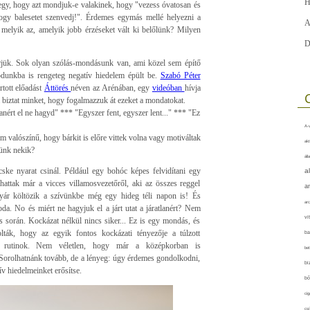
H
egy, hogy azt mondjuk-e valakinek, hogy "vezess óvatosan és
ogy balesetet szenvedj!". Érdemes egymás mellé helyezni a
A
 melyik az, amelyik jobb érzéseket vált ki belőlünk? Milyen
D
jük. Sok olyan szólás-mondásunk van, ami közel sem építő
dunkba is rengeteg negatív hiedelem épült be.
Szabó Péter
rtott előadást
Áttörés
néven az Arénában, egy
videóban
hívja
a biztat minket, hogy fogalmazzuk át ezeket a mondatokat.
lanért el ne hagyd" *** "Egyszer fent, egyszer lent..." *** "Ez
A-v
valószínű, hogy bárkit is előre vittek volna vagy motiváltak
akt
yünk nekik?
áll
ske nyarat csinál. Például egy bohóc képes felvidítani egy
a
hattak már a vicces villamosvezetőről, aki az összes reggel
a
yár költözik a szívünkbe még egy hideg téli napon is! És
arc
oda. No és miért ne hagyjuk el a járt utat a járatlanért? Nem
vi
s során. Kockázat nélkül nincs siker... Ez is egy mondás, és
lták, hogy az egyik fontos kockázati tényezője a túlzott
ba
lt rutinok. Nem véletlen, hogy már a középkorban is
bet
. Sorolhatnánk tovább, de a lényeg: úgy érdemes gondolkodni,
bi
ív hiedelmeinket erősítse.
bő
cig
csí