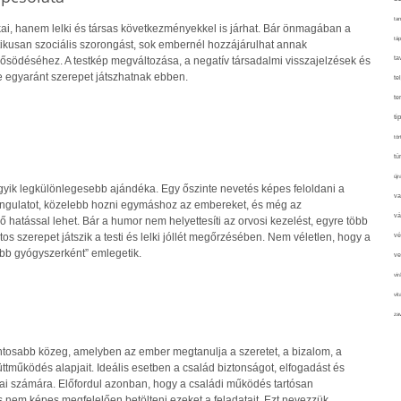
tan
ai, hanem lelki és társas következményekkel is járhat. Bár önmagában a
táp
ikusan szociális szorongást, sok embernél hozzájárulhat annak
ta
rősödéséhez. A testkép megváltozása, a negatív társadalmi visszajelzések és
 egyaránt szerepet játszhatnak ebben.
te
te
ti
tör
tú
újr
gyik legkülönlegesebb ajándéka. Egy őszinte nevetés képes feloldani a
va
 hangulatot, közelebb hozni egymáshoz az embereket, és még az
vá
hatással lehet. Bár a humor nem helyettesíti az orvosi kezelést, egyre több
tos szerepet játszik a testi és lelki jóllét megőrzésében. Nem véletlen, hogy a
vé
obb gyógyszerként” emlegetik.
ve
vir
vit
zav
ontosabb közeg, amelyben az ember megtanulja a szeretet, a bizalom, a
tműködés alapjait. Ideális esetben a család biztonságot, elfogadást és
gjai számára. Előfordul azonban, hogy a családi működés tartósan
s nem képes megfelelően betölteni ezeket a feladatait. Ezt nevezzük