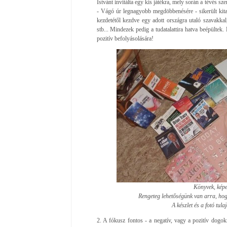
Istvánt invitálta egy kis játékra, mely során a tévés 
- Vágó úr legnagyobb megdöbbenésére - sikerült kita
kezdetétől kezdve egy adott országra utaló szavakka
stb... Mindezek pedig a tudatalattira hatva beépültek
pozitív befolyásolására!
Könyvek, képe
Rengeteg lehetőségünk van arra, hog
A készlet és a fotó tul
2. A fókusz fontos - a negatív, vagy a pozitív dogokr