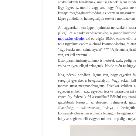
sokkal inkább hátráltatnak, mint segítenek. Nem mind
légy ügyes az úton!", vagy azt, hogy "vigyázz, neh
kétfajta megfogalmazásmódot, és tesztelni magunkat:
képre gondolunk, ha meghalljuk ezeket a mondatokat?
A magyarokat nem éppen optimista nemzetként ismer
jellegű, és a szokásrendszerünkbe, a gondolkodásmó
motivációs előadó
, aki év végén 10.000 ember előtt ta
fel a figyelmet ezekre a lehúzó közmondásokra, és arr
"Egy fecske nem csinál nyarat" *** "A járt utat a járat
van, ezt kell szeretni"
Bizonyára mindannyiunknak ismerősek ezek, pedig nem 
volna az ilyen jellegű szlogenek. No de miért ne higg
Nos, nézzük sorjában. Igenis van, hogy egyetlen fec
seregnyi gyereket a betegosztályon. Vagy sokan hall
morcos utast megmosolyogtatta. Ilyenkor valóban n
egyetlen ember - azaz egyetlen fecske varázsolta azt 
éppen így fedezzük fel a csodákat? Például egy utazá
igazabbnak bizonyul az előzőnél. Felmérések igazo
állandóság, a változatosság hiánya, a berögzü
környezetváltozást javasoltak a lehangolt betegeknek
hogy az segítsen, előrevigyen minket, ne pedig a negat