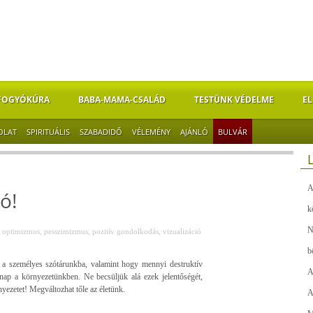
FOGYÓKÚRA
BABA-MAMA-CSALÁD
TESTÜNK VÉDELME
EL
OLAT
SPIRITUÁLIS
SZABADIDŐ
VÉLEMÉNY
AJÁNLÓ
BULVÁR
A
ó!
k
N
,
optimizmus
,
pesszimizmus
,
pozitív gondolkodás
,
vizualizáció
b
 a személyes szótárunkba, valamint hogy mennyi destruktív
A
nap a környezetünkben. Ne becsüljük alá ezek jelentőségét,
yezetet! Megváltozhat tőle az életünk.
A