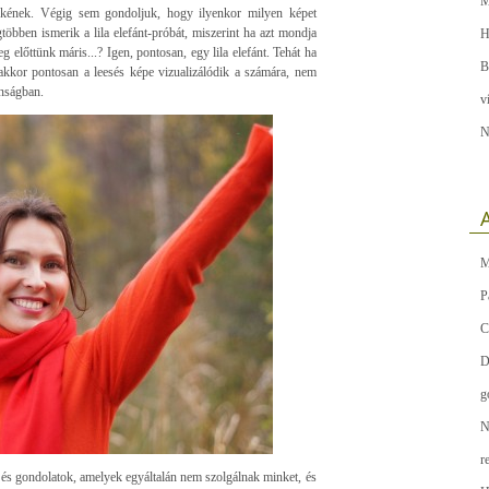
M
ekének. Végig sem gondoljuk, hogy ilyenkor milyen képet
többen ismerik a lila elefánt-próbát, miszerint ha azt mondja
H
g előttünk máris...? Igen, pontosan, egy lila elefánt. Tehát ha
B
 akkor pontosan a leesés képe vizualizálódik a számára, nem
onságban.
v
N
A
M
P
C
D
g
N
r
k és gondolatok, amelyek egyáltalán nem szolgálnak minket, és