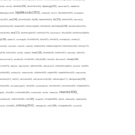
tápanyag(181),
tanulás(159),
ár(36),
tánc(26),
tanulmány(40),
tapasztalat(27),
táplálék(34),
táplálkozás(353),
lálékkiegészítő(25),
tárolás(29),
társ(27),
társadalom(50),
társaság(31),
tea(158),
tél(153),
vasz(87),
technika(46),
tej(88),
tejtermék(60),
telefon(49),
televízió(31),
terápia(92),
terhesség(96),
természet(129),
természetes(103),
ljesítmény(46),
termék(44),
test(171),
testmozgás(97),
rvezés(46),
testsúly(79),
testtartás(27),
tészta(39),
tevékenység(44),
pp(118),
tippek(27),
tisztaság(35),
tisztítás(44),
tojás(91),
torna(43),
torokfájás(32),
törődés(27),
tudatosság(115),
tudomány(106),
ténet(38),
trauma(31),
trükk(25),
tudás(30),
tudatos(46),
túlsúly(72),
tünet(139),
ra(78),
turmix(64),
túró(29),
tüdő(28),
tünetek(64),
türelem(47),
uborka(26),
újév(42),
ünnep(148),
ahasznosítás(37),
újszülött(26),
úszás(46),
Utazás(85),
Üdítő(26),
ülőmunka(27),
csora(79),
válás(24),
választás(29),
változás(48),
változatos(24),
várandósság(54),
város(24),
vas(64),
sárlás(85),
vashiány(31),
védekezés(28),
védelem(59),
vegán(48),
vegetáriánus(43),
vegyszer(28),
vércukorszint(108),
vérnyomás(125),
lemény(57),
vér(41),
vércukor(49),
vérkeringés(77),
rseny(46),
vérszegénység(34),
vese(46),
veszekedés(29),
veszély(45),
veszélyes(54),
világháló(41),
vitamin(406),
ág(34),
vírus(82),
viselkedés(86),
viszketés(30),
vita(34),
vitalitás(31),
víz(184),
aminhiány(33),
vitaminok(86),
vizsga(26),
vizsgálat(59),
zab(34),
zabkása(36),
zabpehely(36),
zöldség(304),
zsír(166),
ar(24),
zene(85),
zöldségek(32),
zsírégetés(46),
zsírsav(25)