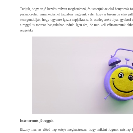
Tudjuk, hogy ez jó kezdés milyen meghatározó, és ismerjük az első benyomás fon
párkapcsolati ismerkedésnél tisztában vagyunk vele, hogy a bizonyos első pill
sem gondolják, hogy ugyanez igaz a napjaikra is, és esetleg azért olyan gyakori
a reggel is morcos hangulatban indult. Igen ám, de min kell változtatnunk ah
reggelek?
Este teremts jó reggelt!
Bizony már az előző nap estéje meghatározza, hogy miként fogunk másnap fe