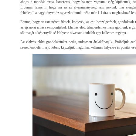
ahogy a mondás tartja. Ismeretes, hogy ha nem vagyunk elég kipihentek, az
Érdemes felmérni, hogy mi az az alvásmennyiség, ami nekünk már elenge
feltétlenül a nagykönyvhöz ragaszkodnunk, néha már 1-1 óra is meghatározó lehe
Fontos, hogy az este nézett filmek, könyvek, az esti beszélgetések, gondolato
az éjszakai alvás szempontjából. Elalvás előtt tehát érdemes hanyagolnunk a gyi
sőt magát a képernyőt is! Helyette olvassunk inkább egy kellemes regényt.
Az elalvás előtti gondolatainkat pedig tudatosan átalakíthatjuk. Próbáljuk azo
szeretnénk elérni a jövőben, képzeljük magunkat kellemes helyekre és pozitív 