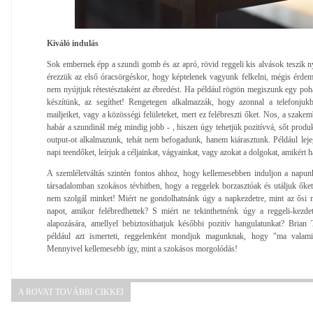
Kiváló indulás
Sok embernek épp a szundi gomb és az apró, rövid reggeli kis alvások teszik n
érezzük az első óracsörgéskor, hogy képtelenek vagyunk felkelni, mégis érdem
nem nyújtjuk rétestésztaként az ébredést. Ha például rögtön megiszunk egy pohá
készítünk, az segíthet! Rengetegen alkalmazzák, hogy azonnal a telefonju
mailjeiket, vagy a közösségi felületeket, mert ez felébreszti őket. Nos, a szake
habár a szundinál még mindig jobb - , hiszen úgy tehetjük pozitívvá, sőt produkt
output-ot alkalmazunk, tehát nem befogadunk, hanem kiárasztunk. Például leje
napi teendőket, leírjuk a céljainkat, vágyainkat, vagy azokat a dolgokat, amikért
A szemléletváltás szintén fontos ahhoz, hogy kellemesebben induljon a napu
társadalomban szokásos tévhitben, hogy a reggelek borzasztóak és utáljuk őke
nem szolgál minket! Miért ne gondolhatnánk úgy a napkezdetre, mint az ősi
napot, amikor felébredhettek? S miért ne tekinthetnénk úgy a reggeli-kezde
alapozására, amellyel bebiztosíthatjuk későbbi pozitív hangulatunkat? Brian
például azt ismerteti, reggelenként mondjuk magunknak, hogy "ma valami 
Mennyivel kellemesebb így, mint a szokásos morgolódás!
A ROVAT TOVÁBBI CIKKEI