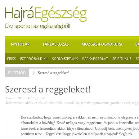
NYITÓLAP
TÁPLÁLKOZÁS
MOZGÁS-FOGYÓKÚRA
B
FRISS
EZT PRÓBÁLD KI!
KÖRNYEZETÜNK
PÁRKAPCSOLAT
SPIRITUÁLIS
S
ÉLETMÓD
Szeresd a reggeleket!
Szeresd a reggeleket!
Dátum: 2017.04.27., 19:28
Kulcsszavak:
alvás
,
célok
,
ébredés
,
hála
,
hozzáállás
,
jókedv
,
optimizmus
,
produktivitás
,
regg
Bosszankodsz, hogy ismét csörög a vekker, és nem nyomhatod le elégszer a 
elbotorkálni a kávédig? Kissé nyűgös vagy reggelente, és jobb a közeledbe s
ismerősek a felsoroltak, akkor ideje változtatnod! Gondolj bele, mennyivel job
pozitívan telne... Tegyél érte, hogy jókedvűen induljanak a napjaid! Segítünk.