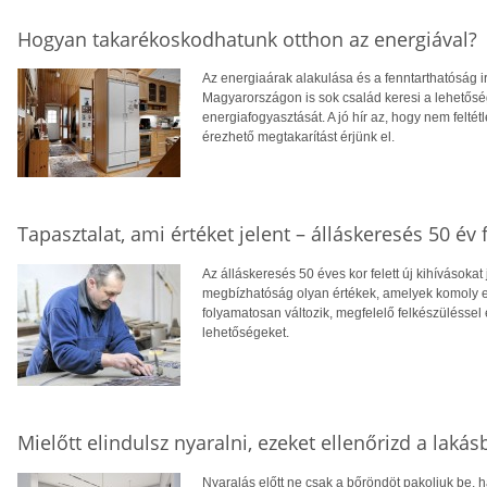
Hogyan takarékoskodhatunk otthon az energiával?
Az energiaárak alakulása és a fenntarthatóság i
Magyarországon is sok család keresi a lehetősé
energiafogyasztását. A jó hír az, hogy nem feltétl
érezhető megtakarítást érjünk el.
Tapasztalat, ami értéket jelent – álláskeresés 50 év f
Az álláskeresés 50 éves kor felett új kihívásokat
megbízhatóság olyan értékek, amelyek komoly el
folyamatosan változik, megfelelő felkészüléssel 
lehetőségeket.
Mielőtt elindulsz nyaralni, ezeket ellenőrizd a laká
Nyaralás előtt ne csak a bőröndöt pakoljuk be, ha