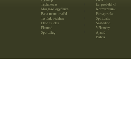
Táplálkozás
Ezt próbáld ki!
Mozgás-Fogyókúra
Környezetünk
Baba-mama-család
Párkapcsolat
Testünk védelme
Spirituális
Elme és lélek
Szabadidő
Életmód
Vélemény
Sportvilág
Ajánló
Bulvár