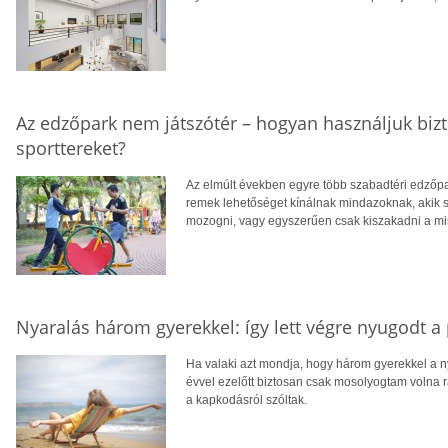
Az edzőpark nem játszótér – hogyan használjuk biz
sporttereket?
Az elmúlt években egyre több szabadtéri edzőpa
remek lehetőséget kínálnak mindazoknak, akik
mozogni, vagy egyszerűen csak kiszakadni a m
Nyaralás három gyerekkel: így lett végre nyugodt a
Ha valaki azt mondja, hogy három gyerekkel a n
évvel ezelőtt biztosan csak mosolyogtam volna r
a kapkodásról szóltak.