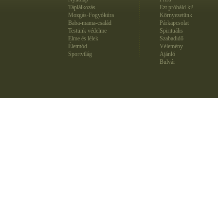
Táplálkozás
Ezt próbáld ki!
Mozgás-Fogyókúra
Környezetünk
Baba-mama-család
Párkapcsolat
Testünk védelme
Spirituális
Elme és lélek
Szabadidő
Életmód
Vélemény
Sportvilág
Ajánló
Bulvár