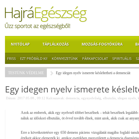
NYITÓLAP
TÁPLÁLKOZÁS
MOZGÁS-FOGYÓKÚRA
B
FRISS
EZT PRÓBÁLD KI!
KÖRNYEZETÜNK
PÁRKAPCSOLAT
SPIRITUÁLIS
S
TESTÜNK VÉDELME
Egy idegen nyelv ismerete késleltetheti a demenciát
Egy idegen nyelv ismerete késlel
Dátum: 2017.05.08., 09:12
Kulcsszavak:
demencia
,
egynyelvűség
,
elbutulás
,
idegen nyelv
,
Azok az emberek, akik egy nyelvnél többet beszélnek – tehát beszélnek legalább 
náluk az időskori elbutulás, öt évvel tovább élnek, mint azok, akik csak az an
Erre a következtetésre egy 650 demens páciens vizsgálatát magába foglaló tanul
értékeit akkor elemezték ki, amikor esetükben megszületett a demencia diagnózis