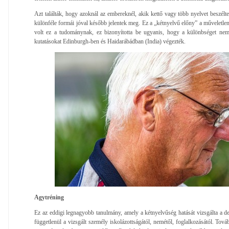
Azt találták, hogy azoknál az embereknél, akik kettő vagy több nyelvet beszélt
különféle formái jóval később jelentek meg. Ez a „kétnyelvű előny” a műveletle
volt ez a tudománynak, ez bizonyította be ugyanis, hogy a különbséget nem 
kutatásokat Edinburgh-ben és Haidarábádban (India) végezték.
Agytréning
Ez az eddigi legnagyobb tanulmány, amely a kétnyelvűség hatását vizsgálta a d
függetlenül a vizsgált személy iskolázottságától, nemétől, foglalkozásától. Tov