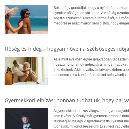
Sokan úgy gondolják, hogy a nyári hónapokban f
ilyenkor bőségesen süt a nap. A valóság azonba
segíti a szervezet D-vitamin-termelését, életm
megőrzése miatt nyáron sem biztos, hogy eleg
Hőség és hideg – hogyan növeli a szélsőséges időjá
Az elmúlt években egyre gyakrabban tapasztalhat
hosszú hőhullámok nehezítik a mindennapokat, té
érkezhetnek. A klímaváltozás következtében a 
ami nemcsak a komfortérzetünket befolyásolja, 
Gyermekkori elhízás: honnan tudhatjuk, hogy baj v
A gyermekkori elhízás világszerte egyre nagyo
sem kivétel. A túlsúly már gyermekkorban is hatá
felismerjük, ha egy kisgyermek testsúlya már 
tudhatjuk, mikortól beszélünk túlsúlyról vagy elh