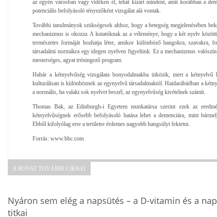
az egyén városban vagy vidéken él, tehát kizárt mindent, amit korábban a de
potenciális befolyásoló tényezőként vizsgálat alá vontak.
További tanulmányok szükségesek ahhoz, hogy a betegség megjelenésében bek
mechanizmus is okozza. A kutatóknak az a véleménye, hogy a két nyelv között
természetes formáját hozhatja létre, amikor különböző hangokra, szavakra, fo
társadalmi normákra egy idegen nyelven figyelünk. Ez a mechanizmus valószín
mesterséges, agyat tréningező program.
Habár a kétnyelvűség vizsgálata bonyodalmakba ütközik, mert a kétnyelvű k
kulturálisan is különböznek az egynyelvű társadalmaktól. Haidarábádban a kétny
a normális, ha valaki sok nyelvet beszél, az egynyelvűség kivételnek számít.
Thomas Bak, az Edinburgh-i Egyetem munkatársa szerint ezek az eredmé
kétnyelvűségnek erősebb befolyásoló hatása lehet a demenciára, mint bármely
Ebből kifolyólag erre a területre érdemes nagyobb hangsúlyt fektetni.
Forrás: www.bbc.com
A ROVAT TOVÁBBI CIKKEI
Nyáron sem elég a napsütés – a D-vitamin és a na
titkai