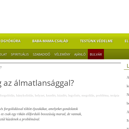
FOGYÓKÚRA
BABA-MAMA-CSALÁD
TESTÜNK VÉDELME
EL
OLAT
SPIRITUÁLIS
SZABADIDŐ
VÉLEMÉNY
AJÁNLÓ
BULVÁR
?
A
 az álmatlansággal?
k
N
forgolódás
,
hánykolódás
,
helyzet
,
kezelés
,
küzdés
,
legyőzés
,
megoldás
,
probléma
,
terápia
b
 forgolódással töltött éjszakákat, amelyeket gondolatok
A
 ez csak egy ritkán előforduló bosszúság marad, de vannak,
sztül küzdenek a problémával.
M