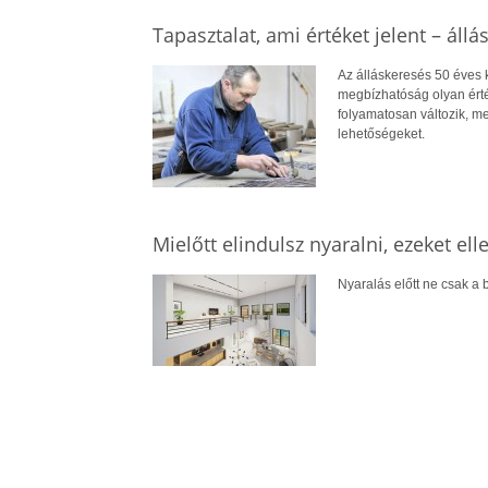
Tapasztalat, ami értéket jelent – állá
Az álláskeresés 50 éves ko
megbízhatóság olyan érté
folyamatosan változik, me
lehetőségeket.
Mielőtt elindulsz nyaralni, ezeket el
Nyaralás előtt ne csak a b