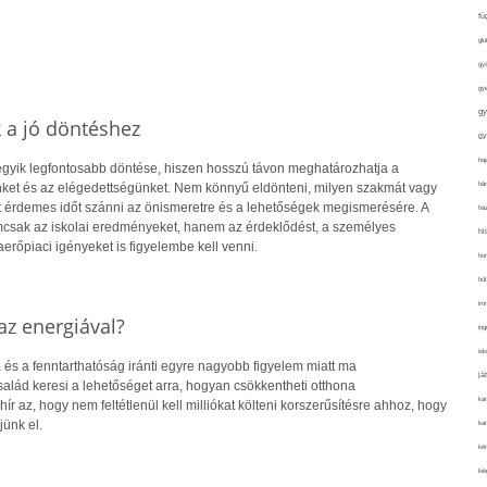
fü
glu
gy
gy
gy
k a jó döntéshez
gy
haj
 egyik legfontosabb döntése, hiszen hosszú távon meghatározhatja a
hán
ket és az elégedettségünket. Nem könnyű eldönteni, milyen szakmát vagy
rt érdemes időt szánni az önismeretre és a lehetőségek megismerésére. A
ház
csak az iskolai eredményeket, hanem az érdeklődést, a személyes
hi
rőpiaci igényeket is figyelembe kell venni.
ho
hűt
im
z energiával?
ing
isk
 és a fenntarthatóság iránti egyre nagyobb figyelem miatt ma
já
alád keresi a lehetőséget arra, hogyan csökkentheti otthona
ka
hír az, hogy nem feltétlenül kell milliókat költeni korszerűsítésre ahhoz, hogy
jünk el.
kar
kér
kié