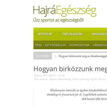
NYITÓLAP
TÁPLÁLKOZÁS
MOZGÁS-
FRISS
EZT PRÓBÁLD KI!
KÖRNYEZETÜNK
PÁRKAPCS
ÉLETMÓD
Hogyan birkózzunk meg az álmatlansággal
Hogyan birkózzunk meg
Dátum: 2017.06.07., 22:29
Kulcsszavak:
állapot
,
álmatlanság
,
alvás
,
egészség
,
egyén
,
fekvés
,
Mindannyian ismerjük az ágyban hánykolódással és
tömkelege és frusztráció jár át. Legtöbbünk számára
akik hosszú időn kere