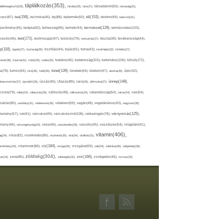
táplálkozás(353),
lálékkiegészítő(25),
tárolás(29),
társ(27),
társadalom(50),
társaság(31),
tea(158),
tél(153),
vasz(87),
technika(46),
tej(88),
tejtermék(60),
telefon(49),
televízió(31),
terápia(92),
terhesség(96),
természet(129),
természetes(103),
ljesítmény(46),
termék(44),
test(171),
testmozgás(97),
rvezés(46),
testsúly(79),
testtartás(27),
tészta(39),
tevékenység(44),
pp(118),
tippek(27),
tisztaság(35),
tisztítás(44),
tojás(91),
torna(43),
torokfájás(32),
törődés(27),
tudatosság(115),
tudomány(106),
ténet(38),
trauma(31),
trükk(25),
tudás(30),
tudatos(46),
túlsúly(72),
tünet(139),
ra(78),
turmix(64),
túró(29),
tüdő(28),
tünetek(64),
türelem(47),
uborka(26),
újév(42),
ünnep(148),
ahasznosítás(37),
újszülött(26),
úszás(46),
Utazás(85),
Üdítő(26),
ülőmunka(27),
csora(79),
válás(24),
választás(29),
változás(48),
változatos(24),
várandósság(54),
város(24),
vas(64),
sárlás(85),
vashiány(31),
védekezés(28),
védelem(59),
vegán(48),
vegetáriánus(43),
vegyszer(28),
vércukorszint(108),
vérnyomás(125),
lemény(57),
vér(41),
vércukor(49),
vérkeringés(78),
rseny(46),
vérszegénység(34),
vese(46),
veszekedés(29),
veszély(45),
veszélyes(54),
világháló(41),
vitamin(406),
ág(34),
vírus(82),
viselkedés(86),
viszketés(30),
vita(34),
vitalitás(31),
víz(184),
aminhiány(33),
vitaminok(86),
vizsga(26),
vizsgálat(59),
zab(34),
zabkása(36),
zabpehely(36),
zöldség(304),
zsír(166),
ar(24),
zene(85),
zöldségek(32),
zsírégetés(46),
zsírsav(25)