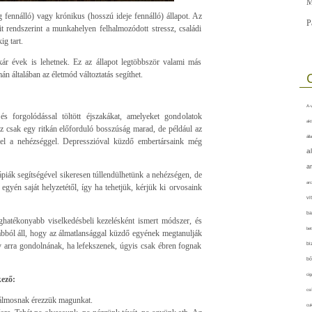
M
 fennálló) vagy krónikus (hosszú ideje fennálló) állapot. Az
P
t rendszerint a munkahelyen felhalmozódott stressz, családi
g tart.
ár évek is lehetnek. Ez az állapot legtöbbször valami más
n általában az életmód változtatás segíthet.
A-v
 forgolódással töltött éjszakákat, amelyeket gondolatok
akt
ez csak egy ritkán előforduló bosszúság marad, de például az
áll
zel a nehézséggel. Depresszióval küzdő embertársaink még
a
a
rápiák segítségével sikeresen túllendülhetünk a nehézségen, de
arc
yén saját helyzetétől, így ha tehetjük, kérjük ki orvosaink
vi
ba
eghatékonyabb viselkedésbeli kezelésként ismert módszer, és
bet
 abból áll, hogy az álmatlansággal küzdő egyének megtanulják
gy arra gondolnának, ha lefekszenek, úgyis csak ébren fognak
bi
bő
cig
kező:
csí
 álmosnak érezzük magunkat.
cuk