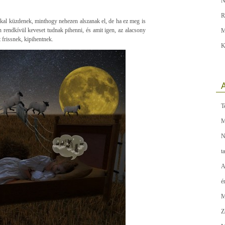
N
R
al küzdenek, minthogy nehezen alszanak el, de ha ez meg is
 rendkívül keveset tudnak pihenni, és amit igen, az alacsony
M
frissnek, kipihentnek.
K
A
T
M
N
t
A
é
M
Z