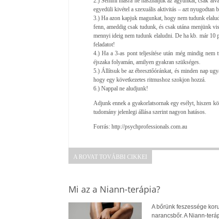
2.) Semmi másra ne használjuk az ágyunkat, csak alvá
egyedüli kivétel a szexuális aktivitás – azt nyugodtan b
3.) Ha azon kapjuk magunkat, hogy nem tudunk elalud
fenn, ameddig csak tudunk, és csak utána menjünk viss
mennyi ideig nem tudunk elaludni. De ha kb. már 10 p
feladatot!
4.) Ha a 3-as pont teljesítése után még mindig nem 
éjszaka folyamán, amilyen gyakran szükséges.
5.) Állítsuk be az ébresztőóránkat, és minden nap ugy
hogy egy következetes ritmushoz szokjon hozzá.
6.) Nappal ne aludjunk!
Adjunk ennek a gyakorlatsornak egy esélyt, hiszen kön
tudomány jelenlegi állása szerint nagyon hatásos.
Forrás: http://psychprofessionals.com.au
A ROVAT TOVÁBBI CIKKEI
Mi az a Niann-terápia?
A bőrünk feszessége koru
narancsbőr. A Niann-terá