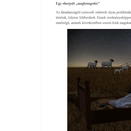
Egy elterjedt „megbetegedés”
Az álmatlanságtól szenvedő emberek olyan problémákk
történik, folyton felébrednek. Ennek eredményeképpen
minőségű, aminek következtében sosem érzik magukat 