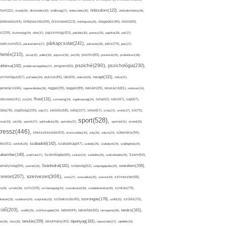
thon(111),
önbizalom(122),
óvoda(26),
öltözködés(35),
önállóság(27),
önbecsülés(36),
önbizalomhiány(28),
önismeret(113),
értékelés(44),
önfejlesztés(59),
önkifejezés(26),
öregedés(46),
öröm(69),
z(109),
őszinteség(34),
ötlet(37),
pajzsmirigy(53),
pakolás(30),
panasz(25),
paprika(28),
pár(27),
párkapcsolat(241),
radicsom(52),
páratartalom(27),
pattanás(30),
pénz(74),
piac(27),
ihenés(210),
pizza(25),
pollen(33),
popcorn(35),
por(26),
pozitív(83),
prevenció(25),
probiotikum(38),
psziché(290),
pszichológia(230),
obléma(142),
problémamegoldás(27),
program(60),
recept(131),
zichológus(67),
puffadás(34),
pulzus(45),
rák(69),
reakció(33),
reflux(31),
generáció(46),
regenerálódás(28),
reggel(39),
reggeli(89),
reklám(39),
relaxáció(81),
rendszer(24),
Rost(131),
ndszeres(41),
rizs(34),
rozmaring(24),
rugalmasság(24),
ruha(42),
rutin(47),
sajt(67),
segítség(100),
séta(107),
láta(78),
sejt(27),
sérülés(58),
siker(67),
sírás(27),
smink(37),
só(70),
sport(528),
ozat(33),
sör(26),
spenót(27),
spiritualitás(28),
spórolás(37),
sportoló(31),
strand(35),
tressz(446),
sütemény(94),
stresszkezelés(53),
stresszoldás(34),
súly(25),
súlyzó(24),
szabadidő(142),
tés(91),
sütőtök(25),
szabadság(47),
szabály(25),
szabályok(24),
szájhigiénia(24),
akember(140),
szakítás(27),
Számítógép(46),
száraz(24),
szédülés(35),
székrekedés(25),
Szem(54),
Szénhidrát(181),
emélyiség(94),
szerelem(156),
szemét(32),
szépség(52),
szépségápolás(26),
szervezet(306),
zeretet(207),
szex(27),
szexualitás(25),
szezon(34),
szilveszter(48),
szív(109),
n(28),
színek(36),
szívbetegség(32),
szocializáció(30),
szódabikarbóna(35),
szokás(79),
szorongás(178),
okások(33),
szolárium(24),
szoptatás(33),
szórakozás(45),
szőlő(25),
szülés(70),
zülő(203),
tanács(161),
szülők(25),
szűrővizsgálat(34),
tablet(44),
takarítás(50),
támogatás(36),
tápanyag(181),
tanulás(159),
ár(36),
tánc(26),
tanulmány(40),
tapasztalat(27),
táplálék(34),