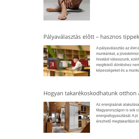
Pályaválasztás előtt – hasznos tippe
A pályaválasztás az élet
munkánkat, a jövedelmün
hivatást válasszunk, ezé
megfelelő döntéshez nem
képességeket és a munkae
Hogyan takarékoskodhatunk otthon a
Az energiaárak alakulása
Magyarországon is sok cs
energiafogyasztását. A jó 
érezhető megtakarítást ér