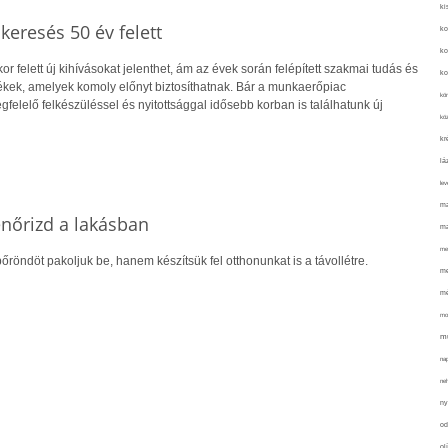
ki
skeresés 50 év felett
ko
ko
r felett új kihívásokat jelenthet, ám az évek során felépített szakmai tudás és
ko
kek, amelyek komoly előnyt biztosíthatnak. Bár a munkaerőpiac
kör
gfelelő felkészüléssel és nyitottsággal idősebb korban is találhatunk új
köz
kr
lá
lev
ma
lenőrizd a lakásban
ma
me
őröndöt pakoljuk be, hanem készítsük fel otthonunkat is a távollétre.
me
mé
mo
mu
na
ne
ny
od
ol