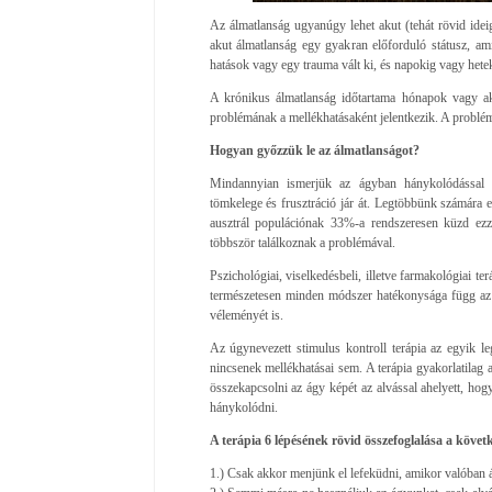
Az álmatlanság ugyanúgy lehet akut (tehát rövid ideig
akut álmatlanság egy gyakran előforduló státusz, ami
hatások vagy egy trauma vált ki, és napokig vagy heteki
A krónikus álmatlanság időtartama hónapok vagy ak
problémának a mellékhatásaként jelentkezik. A problémá
Hogyan győzzük le az álmatlanságot?
Mindannyian ismerjük az ágyban hánykolódással és
tömkelege és frusztráció jár át. Legtöbbünk számára 
ausztrál populációnak 33%-a rendszeresen küzd ez
többször találkoznak a problémával.
Pszichológiai, viselkedésbeli, illetve farmakológiai te
természetesen minden módszer hatékonysága függ az eg
véleményét is.
Az úgynevezett stimulus kontroll terápia az egyik l
nincsenek mellékhatásai sem. A terápia gyakorlatilag
összekapcsolni az ágy képét az alvással ahelyett, ho
hánykolódni.
A terápia 6 lépésének rövid összefoglalása a követ
1.) Csak akkor menjünk el lefeküdni, amikor valóban