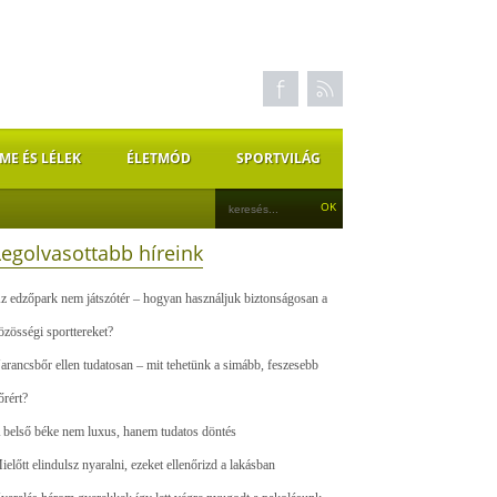
ME ÉS LÉLEK
ÉLETMÓD
SPORTVILÁG
Legolvasottabb híreink
z edzőpark nem játszótér – hogyan használjuk biztonságosan a
özösségi sporttereket?
arancsbőr ellen tudatosan – mit tehetünk a simább, feszesebb
őrért?
 belső béke nem luxus, hanem tudatos döntés
ielőtt elindulsz nyaralni, ezeket ellenőrizd a lakásban