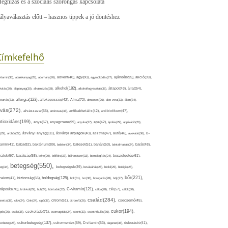
eghízás és a szociális szorongás kapcsolata
ályaválasztás előtt – hasznos tippek a jó döntéshez
Címkefelhő
ajándék(95),
itamin(36),
adalékanyag(28),
adomány(26),
advent(40),
agy(80),
agyműködés(27),
akció(39),
alkohol(182),
ivitás(30),
alapanyag(30),
alkalmazás(28),
alkoholfogyasztás(36),
állapot(43),
állat(54),
allergia(123),
attartás(33),
állóképesség(42),
Alma(72),
almaecet(26),
aloe vera(33),
álom(34),
lvás(272),
alvászavar(66),
aminosav(33),
antibakteriális(42),
antibiotikum(47),
ntioxidáns(199),
anyagcsere(99),
anya(67),
anyuka(27),
apa(42),
ápolás(29),
applikáció(26),
ásványi anyag(111),
(29),
arcbőr(27),
ásványi anyagok(40),
asztma(47),
autó(46),
avokádó(36),
B-
tamin(41),
baba(82),
baktérium(89),
balaton(34),
baleset(51),
banán(53),
bántalmazás(24),
barát(48),
rátok(50),
barátság(58),
béke(29),
bélflóra(37),
bélrendszer(33),
bemelegítés(24),
beszélgetés(61),
betegség(550),
eg(34),
betegségek(39),
bevásárlás(28),
bicikli(25),
biológia(25),
bőr(221),
boldogság(125),
zalom(41),
biztonság(66),
bolt(31),
bor(36),
borogatás(28),
böjt(27),
C-vitamin(121),
rápolás(70),
brokkoli(29),
buli(24),
bűntudat(32),
cékla(28),
cél(57),
célok(30),
család(284),
aretta(38),
cikk(24),
Cink(24),
cipő(37),
citrom(61),
citromfű(26),
csecsemő(45),
cukor(194),
pés(26),
csoki(35),
csokoládé(71),
csomagolás(24),
csont(33),
csontritkulás(36),
cukorbetegség(137),
orbeteg(25),
cukormentes(69),
D-vitamin(53),
daganat(36),
dekoráció(41),