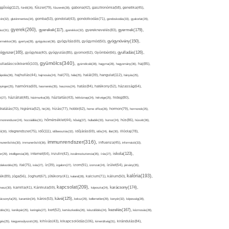
ggőség(112),
fürdő(26),
fűszer(79),
fűszerek(28),
gabona(42),
gasztronómia(58),
genetika(45),
tén(32),
gluténmentes(34),
gomba(53),
gondolat(43),
gondolkodás(71),
gondoskodás(33),
gyakorlat(29),
gyerek(260),
gyermek(179),
gyerekek(117),
ász(31),
gyerekkor(32),
gyereknevelés(83),
gyógynövény(150),
ermekkor(36),
gyertya(28),
gyógyászat(36),
gyógyítás(69),
gyógymód(50),
ógyszer(165),
gyulladás(126),
gyógytea(40),
gyógyulás(85),
gyomor(62),
Gyömbér(66),
gyümölcs(340),
ulladáscsökkentő(103),
gyümölcslé(28),
hagyma(28),
hagyomány(36),
haj(85),
hangulat(112),
ápolás(36),
hajhullás(44),
hajmosás(24),
hal(70),
hála(25),
halál(39),
hányás(25),
yinger(25),
harmónia(69),
hasmenés(35),
hasznos(24),
hatás(84),
hatékony(52),
házasság(64),
i(27),
háziállat(48),
házimunka(28),
háztartás(43),
hétköznap(24),
hétvége(25),
hideg(80),
dratálás(70),
higiénia(52),
hit(26),
hízás(77),
hobbi(62),
home office(26),
hormon(79),
hormonok(25),
rmonrendszer(24),
hozzáállás(31),
hőmérséklet(44),
hőség(37),
hulladék(33),
humor(24),
hús(86),
húsvét(36),
idő(111),
ő(30),
idegrendszer(75),
időbeosztás(32),
időjárás(69),
idős(24),
illat(30),
illóolaj(78),
immunrendszer(316),
munerősítés(30),
immunerősítő(36),
influenza(45),
információ(33),
iskola(123),
er(29),
intelligencia(28),
internet(64),
inzulin(42),
inzulinrezisztencia(35),
írás(27),
olakezdés(25),
ital(75),
ivás(27),
íz(39),
izgalom(27),
izom(91),
izomzat(24),
ízület(54),
járvány(35),
kalória(193),
ték(89),
jóga(56),
Joghurt(67),
jótékony(41),
kaland(28),
kalcium(71),
kálium(50),
kapcsolat(209),
karácsony(174),
masz(30),
kamilla(41),
Kánikula(59),
káposzta(24),
kávé(125),
ácsonyfa(25),
karantén(34),
káros(53),
keksz(29),
kellemetlen(29),
kenyér(32),
képesség(28),
kezelés(167),
dés(31),
kerékpár(25),
keringés(27),
kert(52),
kertészkedés(26),
készülődés(24),
kézmosás(28),
kikapcsolódás(106),
gés(25),
kiegyensúlyozott(26),
kihívás(43),
kimerültség(31),
kirándulás(84),