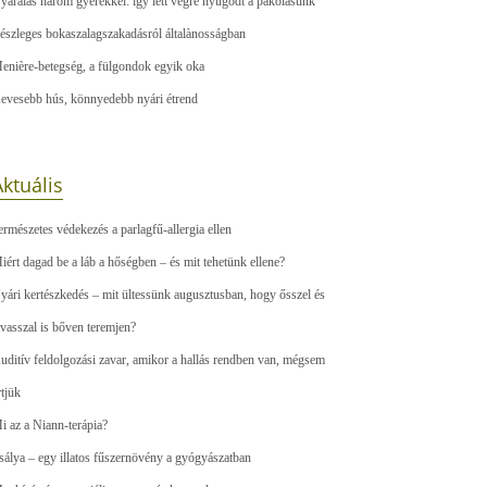
yaralás három gyerekkel: így lett végre nyugodt a pakolásunk
észleges bokaszalagszakadásról általànosságban
enière-betegség, a fülgondok egyik oka
evesebb hús, könnyedebb nyári étrend
ktuális
ermészetes védekezés a parlagfű-allergia ellen
iért dagad be a láb a hőségben – és mit tehetünk ellene?
yári kertészkedés – mit ültessünk augusztusban, hogy ősszel és
avasszal is bőven teremjen?
uditív feldolgozási zavar, amikor a hallás rendben van, mégsem
rtjük
i az a Niann-terápia?
sálya – egy illatos fűszernövény a gyógyászatban