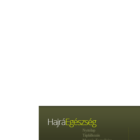
Nyitólap
Táplálkozás