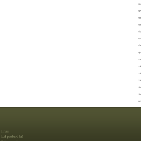
táp
ta
te
te
ti
tör
tú
újr
va
vá
vé
ve
vir
vit
zav
Friss
Ezt próbáld ki!