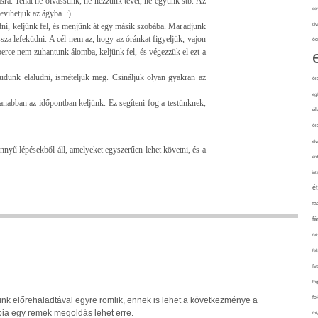
sra. Tehát ne olvassunk, ne nézzünk tévét, ne együnk stb. Az
de
evihetjük az ágyba. :)
ni, keljünk fel, és menjünk át egy másik szobába. Maradjunk
div
za lefeküdni. A cél nem az, hogy az óránkat figyeljük, vajon
éd
erce nem zuhantunk álomba, keljünk fel, és végezzük el ezt a
tudunk elaludni, ismételjük meg. Csináljuk olyan gyakran az
él
eg
anabban az időpontban keljünk. Ez segíteni fog a testünknek,
él
él
elv
nyű lépésekből áll, amelyeket egyszerűen lehet követni, és a
erd
int
é
fa
fá
fel
fel
fe
fo
fo
nk előrehaladtával egyre romlik, ennek is lehet a következménye a
pia egy remek megoldás lehet erre.
fol