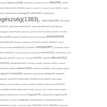
diéta(395),
depresszió(199),
mencia(34),
desszert(67),
diagnózis(28),
diák(24),
dió(50),
dohányzás(92),
at(38),
döntés(58),
drága(26),
duzzanat(27),
E-vitamin(25),
eb(26),
ebéd(57),
ecet(38),
edzés(267),
édesség(141),
es(42),
édesítőszer(43),
edzőterem(42),
egészség(1383),
egészséges(246),
egészséges
etmód(102),
egészséges táplálkozás(45),
egészségmegőrzés(43),
egészségtelen(32),
észségügy(27),
egyensúly(63),
egyetem(30),
egyszerű(31),
éhes(30),
éhség(38),
éjszaka(33),
ekcéma(26),
életmód(444),
elmiszer(142),
élet(114),
elengedés(29),
életkor(30),
életminőség(30),
etmódváltás(109),
elhízás(110),
elme(93),
életvitel(28),
elfogadás(30),
élmény(55),
előny(37),
energia(487),
emésztés(167),
árás(32),
ember(38),
empátia(43),
Energiaital(29),
eper(30),
érzelem(211),
ő(36),
eredmény(47),
erő(36),
érrendszer(36),
érzékenység(36),
érzelmek(42),
érzelmi
étkezés(412),
étel(228),
elligencia(28),
érzés(39),
esemény(27),
eszköz(28),
ételek(39),
trend(194),
evés(92),
étrendkiegészítő(47),
étterem(24),
étvágy(34),
Európa(28),
évszak(28),
fájdalom(308),
cebook(42),
fahéj(43),
fájdalomcsillapító(39),
fáradékonyság(30),
fáradt(28),
fehérje(198),
radtság(117),
fejfájás(93),
fejlődés(143),
fejlesztés(44),
feladat(46),
félelem(115),
dolgozás(24),
felelősség(62),
felnőtt(66),
felszívódás(56),
féltékenység(26),
fertőzés(101),
töltődés(29),
fenntarthatóság(29),
fény(36),
fényvédelem(28),
férfi(86),
fertőtlenítés(31),
film(111),
szültség(82),
fiatal(39),
figyelem(69),
finom(26),
fitt(34),
fittség(34),
fizikai(25),
fog(51),
fogyás(279),
fogyókúra(178),
gadalom(25),
fogmosás(41),
fogorvos(24),
fogyasztás(67),
folyadék(119),
khagyma(47),
folsav(25),
folyadékbevitel(41),
folyadékfogyasztás(45),
főzés(149),
futás(132),
yadékpótlás(29),
fontos(25),
forralt bor(26),
Föld(27),
friss(44),
futóverseny(32),