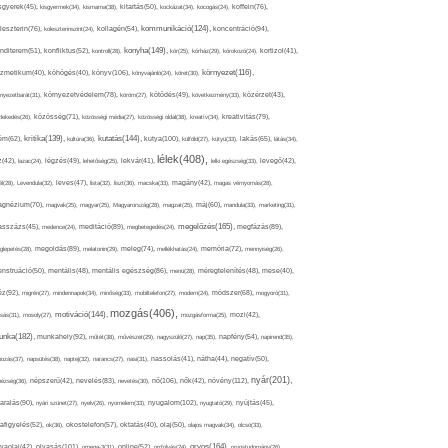
sgyerek(45),
kisgyermek(34),
kismama(38),
kitartás(50),
kockázat(34),
kocogás(24),
koffein(76),
kommunikáció(124),
koncentráció(94),
leszterin(76),
koleszterinszint(24),
kollagén(54),
konyha(149),
nditerem(51),
konfliktus(52),
kontroll(28),
kór(25),
kórház(29),
kórokozó(24),
kortizol(41),
könyv(106),
környezet(116),
zmetikum(40),
köhögés(40),
könyvajánló(24),
köret(30),
nyezetbarát(31),
környezetvédelem(78),
köröm(27),
kötődés(49),
következmény(33),
közérzet(43),
lekedés(26),
közösség(71),
közösségi média(27),
közösségi oldal(38),
kreatív(34),
kreativitás(79),
kritika(139),
kutatás(144),
kutya(100),
ém(62),
kultúra(36),
külföld(27),
kütyü(33),
lakás(65),
látás(34),
lélek(408),
z(42),
lazac(24),
légzés(49),
lehetőség(25),
lekvár(41),
lelki egészség(33),
levegő(42),
él(28),
Levendula(32),
leves(47),
lista(32),
liszt(36),
macska(33),
magány(42),
magas vérnyomás(28),
gnézium(70),
magvak(25),
magyar(25),
Magyarország(28),
magzat(25),
máj(60),
mandula(33),
marketing(31),
megelőzés(165),
sszázs(45),
medence(24),
meditáció(89),
megbetegedés(24),
megfázás(89),
glepetés(28),
megoldás(89),
melatonin(29),
meleg(74),
mellékhatás(24),
memória(72),
mennyiség(26),
nstruáció(50),
mentális(48),
mentális egészség(86),
menü(28),
méregtelenítés(48),
mese(40),
z(92),
migrén(27),
mindennapok(34),
minőség(33),
mobiltelefon(27),
modern(24),
módszer(68),
mogyoró(31),
mozgás(406),
motiváció(144),
sás(31),
mosoly(27),
mozgásforma(25),
mozi(42),
nka(182),
munkahely(92),
műtét(38),
művészet(29),
nagyszülő(27),
nap(35),
napfény(54),
napirend(35),
pozás(37),
napsütés(38),
naptej(32),
narancs(27),
nasi(31),
nassolás(41),
nátha(44),
negatív(50),
nyár(201),
nő(106),
növény(112),
hézség(36),
népszerű(42),
nevelés(83),
nevetés(30),
nők(42),
nyugalom(102),
aralás(90),
nyári szünet(27),
nyelv(26),
nyomelem(33),
nyugtató(29),
nyújtás(45),
afigyelés(52),
ok(36),
okostelefon(57),
oktatás(40),
olaj(50),
olajos magvak(34),
olcsó(33),
olvasás(101),
orvos(164),
ívaolaj(42),
omega-3(31),
online(52),
orrfolyás(24),
orvostudomány(26),