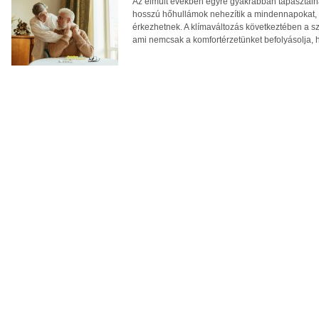
Az elmúlt években egyre gyakrabban tapasztalhat
hosszú hőhullámok nehezítik a mindennapokat, té
érkezhetnek. A klímaváltozás következtében a 
ami nemcsak a komfortérzetünket befolyásolja, 