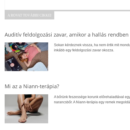
A ROVAT TOVÁBBI CIKKEI
Auditív feldolgozási zavar, amikor a hallás rendbe
Sokan kérdeznek vissza, ha nem értik mit mondu
inkább egy feldolgozási zavar okozza.
Mi az a Niann-terápia?
A bőrünk feszessége korunk előrehaladtával egy
narancsbőr. A Niann-terápia egy remek megoldás