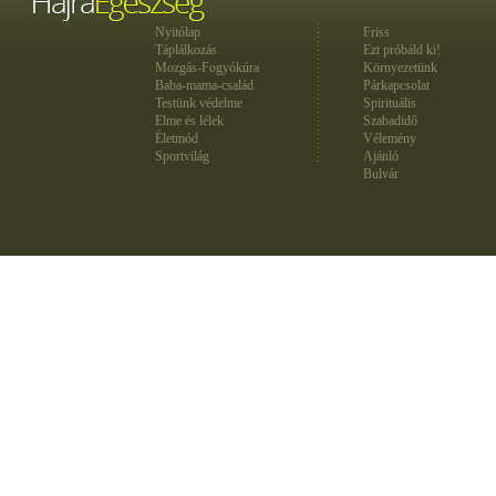
Nyitólap
Friss
Táplálkozás
Ezt próbáld ki!
Mozgás-Fogyókúra
Környezetünk
Baba-mama-család
Párkapcsolat
Testünk védelme
Spirituális
Elme és lélek
Szabadidő
Életmód
Vélemény
Sportvilág
Ajánló
Bulvár