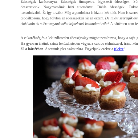
Édességek karácsonyra. Édességek ünnepekre. Egyszerű édességek. Sü
desszertjeink. Nagymamáink házi süteményei. Diétás édességek. Cuko
nassolnivalók. És így tovább. Még a gondolatra is hízom két kilót. Nem is szere
csodálkozom, hogy folyton az édességeken jár az eszem.
De miért szeretjük enny
ebéd után és miért vagyunk néha képtelenek lemondani róla?
A háttérben nem fel
A cukoréhség és a leküzdhetetlen édességvágy mögött nem biztos, hogy a saját g
Ha gyakran érzünk szinte leküzdhetetlen vágyat a cukros élelmiszerek iránt, kö
áll a háttérben
. A testünk jelez számunkra. Figyeljünk ezekre a
jelekre
!