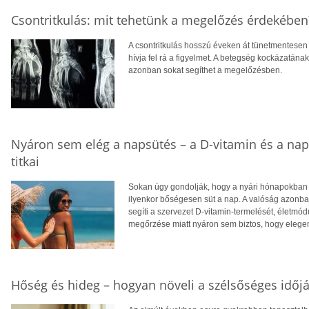
Csontritkulás: mit tehetünk a megelőzés érdekében
A csontritkulás hosszú éveken át tünetmentesen a
hívja fel rá a figyelmet. A betegség kockázatána
azonban sokat segíthet a megelőzésben.
Nyáron sem elég a napsütés – a D-vitamin és a na
titkai
Sokan úgy gondolják, hogy a nyári hónapokban f
ilyenkor bőségesen süt a nap. A valóság azonba
segíti a szervezet D-vitamin-termelését, életm
megőrzése miatt nyáron sem biztos, hogy eleg
Hőség és hideg – hogyan növeli a szélsőséges időjá