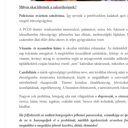
Milyen okai lehetnek a cukoréhségnek?
Policisztás ovárium szindróma.
Így nevezik a petefészekben kialakult apró 
sürgető édességvágyhoz.
A PCOS tünetei: rendszertelen menstruáció, pattanásos, zsíros bőr, fokozott s
leküzdhetetlen édességvágy, jellemzően hasi elhízás, medencetájéki fájdalom.
szakember által előírt diéta sikeres és teljes gyógyuláshoz vezet.
Vitamin- és nyomelem hiány
is okozhat sütifalási rohamokat. Az ételeinkből
nap folyamán energiával. A megfelelően összeállított szénhidrát-, fehérje- és 
vitamin, ásványi anyag és nyomelem segíti az anyagcserénk normális működésé
táplálékokból csupán hízáshoz vezető „üres” kalóriákat raktározunk, miközben s
Candidiázis
a másik egészségügyi probléma neve, ami kiválthat édesség utáni s
élesztőgomba természetes körülmények között is megtalálható a szerveze
mértéktelenül elszaporodik. Tünetei: krónikus fáradékonyság, bőrviszke
izomfájdalmak, ingerlékenység. A finomított élelmiszerek, a tartósítószerek foko
Nagyon sok probléma, betegség oka mai világunkban a
depresszió, a stress
stressz, bánat, öröm, izgalom, csalódás miatt. Stressz oldó technikák, pihenés
kínálhat.
Ha felfedezzük az említett betegségekre jellemző panaszokat, semmiképp ne i
de ne is hanyagoljuk el a problémát, mielőbb igyekezzünk orvoshoz for
megtalálni a megoldást jelentő kezelést, diétát, életmódot!