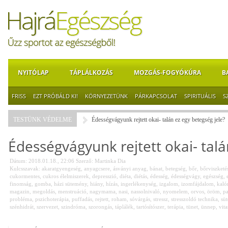
NYITÓLAP
TÁPLÁLKOZÁS
MOZGÁS-FOGYÓKÚRA
B
FRISS
EZT PRÓBÁLD KI!
KÖRNYEZETÜNK
PÁRKAPCSOLAT
SPIRITUÁLIS
S
TESTÜNK VÉDELME
Édességvágyunk rejtett okai- talán ez egy betegség jele?
Édességvágyunk rejtett okai- talá
Dátum: 2018.01.18., 22:06
Szerző:
Martinka Dia
Kulcsszavak:
akaratgyengeség
,
anyagcsere
,
ásványi anyag
,
bánat
,
betegség
,
bőr
,
bőrviszketé
cukormentes
,
cukros élelmiszerek
,
depresszió
,
diéta
,
diétás
,
édesség
,
édességvágy
,
egészség
,
finomság
,
gomba
,
házi sütemény
,
hiány
,
hízás
,
ingerlékenység
,
izgalom
,
izomfájdalom
,
kaló
magazin
,
megoldás
,
menstruáció
,
nagymama
,
nasi
,
nassolnivaló
,
nyomelem
,
orvos
,
öröm
,
p
probléma
,
pszichoterápia
,
puffadás
,
rejtett
,
roham
,
sóvárgás
,
stressz
,
stresszoldó technika
,
süt
szénhidrát
,
szervezet
,
szindróma
,
szorongás
,
táplálék
,
tartósítószer
,
terápia
,
tünet
,
ünnep
,
vit