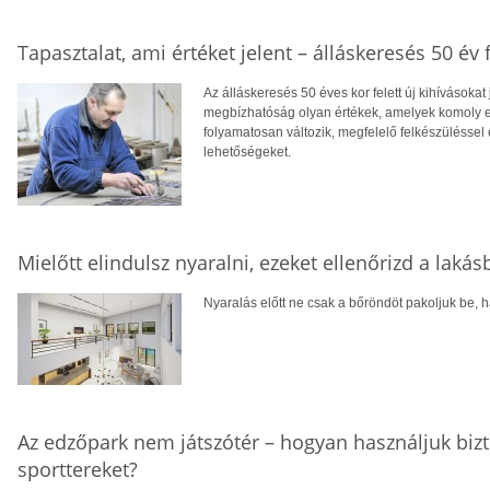
Tapasztalat, ami értéket jelent – álláskeresés 50 év f
Az álláskeresés 50 éves kor felett új kihívásokat
megbízhatóság olyan értékek, amelyek komoly el
folyamatosan változik, megfelelő felkészüléssel 
lehetőségeket.
Mielőtt elindulsz nyaralni, ezeket ellenőrizd a laká
Nyaralás előtt ne csak a bőröndöt pakoljuk be, ha
Az edzőpark nem játszótér – hogyan használjuk biz
sporttereket?