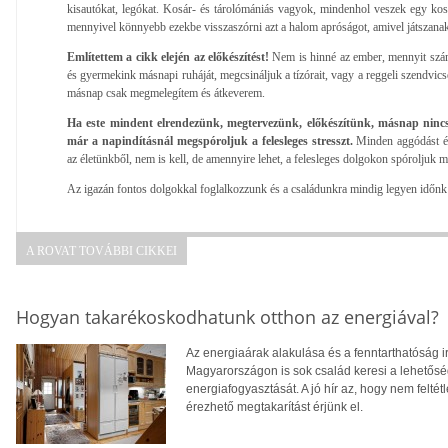
kisautókat, legókat. Kosár- és tárolómániás vagyok, mindenhol veszek egy kosar
mennyivel könnyebb ezekbe visszaszórni azt a halom apróságot, amivel játszana
Említettem a cikk elején az előkészítést!
Nem is hinné az ember, mennyit számít
és gyermekink másnapi ruháját, megcsináljuk a tízórait, vagy a reggeli szendvics
másnap csak megmelegítem és átkeverem.
Ha este mindent elrendezünk, megtervezünk, előkészítünk, másnap nincs 
már a napindításnál megspóroljuk a felesleges stresszt.
Minden aggódást és
az életünkből, nem is kell, de amennyire lehet, a felesleges dolgokon spóroljuk m
Az igazán fontos dolgokkal foglalkozzunk és a családunkra mindig legyen időnk
A ROVAT TOVÁBBI CIKKEI
Hogyan takarékoskodhatunk otthon az energiával?
Az energiaárak alakulása és a fenntarthatóság i
Magyarországon is sok család keresi a lehetősé
energiafogyasztását. A jó hír az, hogy nem feltétl
érezhető megtakarítást érjünk el.