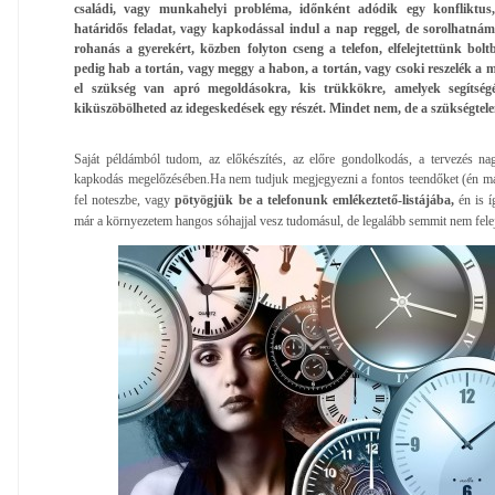
családi, vagy munkahelyi probléma, időnként adódik egy konfliktu
határidős feladat, vagy kapkodással indul a nap reggel, de sorolhatnám 
rohanás a gyerekért, közben folyton cseng a telefon, elfelejtettünk bol
pedig hab a tortán, vagy meggy a habon, a tortán, vagy csoki reszelék a 
el szükség van apró megoldásokra, kis trükkökre, amelyek segítségé
kiküszöbölheted az idegeskedések egy részét. Mindet nem, de a szükségtele
Saját példámból tudom, az előkészítés, az előre gondolkodás, a tervezés nag
kapkodás megelőzésében.
Ha nem tudjuk megjegyezni a fontos teendőket (én má
fel noteszbe, vagy
pötyögjük be a telefonunk emlékeztető-listájába,
én is í
már a környezetem hangos sóhajjal vesz tudomásul, de legalább semmit nem felej