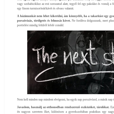
vagy szobabiciklizz az esti sorozatod alatt, tegyél fel egy pakolást és vonulj a 
egy finom turmixot/teát/kávét és olvass valamit.
A házimunkát nem lehet kikerülni, ám könnyebb, ha a takarítást egy gyo
porszívózás, törölgetés és felmosás követ.
Ne fordítva dolgozzunk, mert plu
portörlést mindig felülről lefelé csináld.
Nem kell minden nap mindent elvégezni, ha egyik nap porszívózol, a másik nap t
Javaslom, használj az otthonodban rendszerező eszközöket, tárolókat.
Eze
én nagyon szeretem őket, különösen a gyerekszobában praktikus egy nagyk