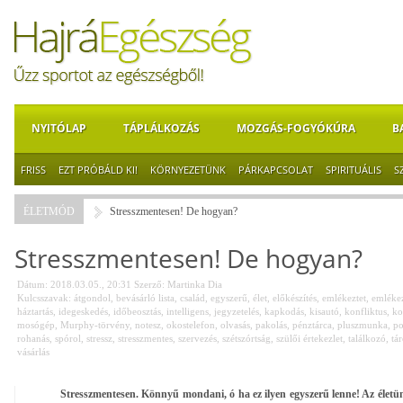
NYITÓLAP
TÁPLÁLKOZÁS
MOZGÁS-FOGYÓKÚRA
B
FRISS
EZT PRÓBÁLD KI!
KÖRNYEZETÜNK
PÁRKAPCSOLAT
SPIRITUÁLIS
S
ÉLETMÓD
Stresszmentesen! De hogyan?
Stresszmentesen! De hogyan?
Dátum: 2018.03.05., 20:31
Szerző:
Martinka Dia
Kulcsszavak:
átgondol
,
bevásárló lista
,
család
,
egyszerű
,
élet
,
előkészítés
,
emlékeztet
,
emlékez
háztartás
,
idegeskedés
,
időbeosztás
,
intelligens
,
jegyzetelés
,
kapkodás
,
kisautó
,
konfliktus
,
ko
mosógép
,
Murphy-törvény
,
notesz
,
okostelefon
,
olvasás
,
pakolás
,
pénztárca
,
pluszmunka
,
po
rohanás
,
spórol
,
stressz
,
stresszmentes
,
szervezés
,
szétszórtság
,
szülői értekezlet
,
találkozó
,
tá
vásárlás
Stresszmentesen. Könnyű mondani, ó ha ez ilyen egyszerű lenne! Az életün