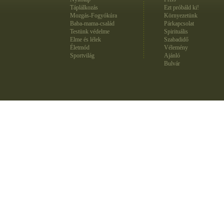
Táplálkozás
Ezt próbáld ki!
Mozgás-Fogyókúra
Környezetünk
Baba-mama-család
Párkapcsolat
Testünk védelme
Spirituális
Elme és lélek
Szabadidő
Életmód
Vélemény
Sportvilág
Ajánló
Bulvár