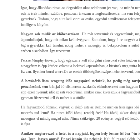
Igaz, hogy állandóan riaszt az idegesítően okos telefonom (ez van, ha már én n
oda is érek minden szülőire, pontosan érkezem a megbeszélésekre, ma sem felejt
gyereknek. Tudom, hogy sütit kell vinni az oviba, egyedül a műkörmöst felejtette
intelligens kütyüm.
Nagyon sok múlik az időbeosztáson!
Ha már tervezünk és jegyzetelünk, meg
átgondolhatjuk, hogy mit mikor kell elvégezni. Én tudom, hogy 4-re megyek a fi
6ig a gyerekkel kell tanulni, addig mehet a mosógép is, bekapcsolom a sütőt a 
szépen a szobában. Így terveztem.
Persze Murphy-törvény, hogy egyszerre kell átforgatni a húsokat sütés közben és 
a nagyfiam is épp kérdez valamit a leckével kapcsolatban, a kicsinek meg tutira k
Ez van. Ilyenkor borul a terv.De az esetek többségében szépen lehet tervezni, beos
A bevásárló lista rengeteg időt megspórol nekünk, ha pedig még tartj
pénztárcánk sem bánja!
Jó elismerem, az akciós élelmiszereket nem hagyom 
épp ezzel nyerünk időt az esti vacsoránál, amikor csak kivesszük a fagyasztóból 
gyorsan fűszerezni kell és mehet is a sütőbe.
Ha fagyasztóból főzünk, vegyük ki előző este az ételt, ne menjen felesleges idő
macerás tud lenni! Ha nincs időd főzni, rendelj ételt! Ha főzöl, akkor dobj ös
mosogass el mindig magad után. Nincs szükséged 20 edényre, vegyél elő kettőt, 
is újra
Amikor megtervezed a hetet és a napjaid, legyen hely benne fél óra "én-
óra. Igen, legyen annyi! Ennyi igazán jár nekünk
. Kelj fel reggel előbb, 