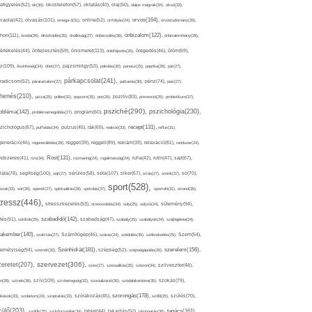
afigyelés(52),
ok(36),
okostelefon(57),
oktatás(40),
olaj(50),
olajos magvak(34),
olcsó(33),
olvasás(101),
orvos(164),
ívaolaj(42),
omega-3(31),
online(52),
orrfolyás(24),
orvostudomány(26),
thon(111),
önbizalom(122),
óvoda(26),
öltözködés(35),
önállóság(27),
önbecsülés(36),
önbizalomhiány(28),
önismeret(113),
értékelés(44),
önfejlesztés(59),
önkifejezés(26),
öregedés(46),
öröm(69),
z(109),
őszinteség(34),
ötlet(37),
pajzsmirigy(53),
pakolás(30),
panasz(25),
paprika(28),
pár(27),
párkapcsolat(241),
radicsom(52),
páratartalom(27),
pattanás(30),
pénz(74),
piac(27),
ihenés(210),
pizza(25),
pollen(32),
popcorn(35),
por(26),
pozitív(83),
prevenció(25),
probiotikum(37),
psziché(290),
pszichológia(230),
obléma(142),
problémamegoldás(27),
program(60),
recept(131),
zichológus(67),
puffadás(34),
pulzus(45),
rák(69),
reakció(33),
reflux(31),
generáció(46),
regenerálódás(28),
reggel(39),
reggeli(89),
reklám(39),
relaxáció(81),
rendszer(24),
Rost(131),
ndszeres(41),
rizs(34),
rozmaring(24),
rugalmasság(24),
ruha(42),
rutin(47),
sajt(67),
segítség(100),
séta(107),
láta(78),
sejt(27),
sérülés(58),
siker(67),
sírás(27),
smink(37),
só(70),
sport(528),
ozat(33),
sör(26),
spenót(27),
spiritualitás(28),
spórolás(37),
sportoló(31),
strand(35),
tressz(446),
sütemény(94),
stresszkezelés(53),
stresszoldás(34),
súly(25),
súlyzó(24),
szabadidő(142),
tés(91),
sütőtök(25),
szabadság(47),
szabály(25),
szabályok(24),
szájhigiénia(24),
akember(140),
szakítás(27),
Számítógép(46),
száraz(24),
szédülés(35),
székrekedés(25),
Szem(54),
Szénhidrát(181),
emélyiség(94),
szerelem(156),
szemét(32),
szépség(52),
szépségápolás(26),
szervezet(306),
zeretet(207),
szex(27),
szexualitás(25),
szezon(34),
szilveszter(48),
szív(109),
n(28),
színek(36),
szívbetegség(32),
szocializáció(30),
szódabikarbóna(35),
szokás(79),
szorongás(178),
okások(33),
szolárium(24),
szoptatás(33),
szórakozás(45),
szőlő(25),
szülés(70),
zülő(203),
tanács(161),
szülők(25),
szűrővizsgálat(34),
tablet(44),
takarítás(50),
támogatás(36),