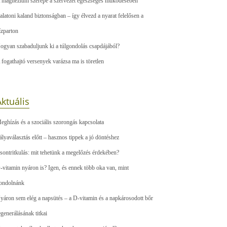
 magnézium szerepe a szervezet egészséges működésében
alatoni kaland biztonságban – így élvezd a nyarat felelősen a
ízparton
ogyan szabaduljunk ki a túlgondolás csapdájából?
 fogathajtó versenyek varázsa ma is töretlen
ktuális
eghízás és a szociális szorongás kapcsolata
ályaválasztás előtt – hasznos tippek a jó döntéshez
sontritkulás: mit tehetünk a megelőzés érdekében?
-vitamin nyáron is? Igen, és ennek több oka van, mint
ondolnánk
yáron sem elég a napsütés – a D-vitamin és a napkárosodott bőr
egenerálásának titkai