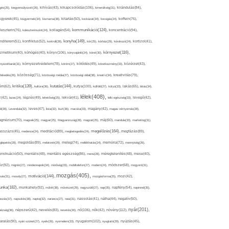
kikapcsolódás(106),
gés(25),
kiegyensúlyozott(26),
kihívás(43),
kimerültség(31),
kirándulás(84),
sgyerek(45),
kisgyermek(34),
kismama(38),
kitartás(50),
kockázat(34),
kocogás(24),
koffein(76),
kommunikáció(124),
koncentráció(94),
leszterin(76),
koleszterinszint(24),
kollagén(54),
konyha(149),
nditerem(51),
konfliktus(52),
kontroll(28),
kór(25),
kórház(29),
kórokozó(24),
kortizol(41),
könyv(106),
környezet(116),
zmetikum(40),
köhögés(40),
könyvajánló(24),
köret(30),
nyezetbarát(31),
környezetvédelem(78),
köröm(27),
kötődés(49),
következmény(33),
közérzet(43),
lekedés(26),
közösség(71),
közösségi média(27),
közösségi oldal(38),
kreatív(34),
kreativitás(79),
kritika(139),
kutatás(144),
kutya(100),
ém(62),
kultúra(36),
külföld(27),
kütyü(33),
lakás(65),
látás(34),
lélek(408),
z(42),
lazac(24),
légzés(49),
lehetőség(25),
lekvár(41),
lelki egészség(33),
levegő(42),
él(28),
Levendula(32),
leves(47),
lista(32),
liszt(36),
macska(33),
magány(42),
magas vérnyomás(28),
gnézium(70),
magvak(25),
magyar(25),
Magyarország(28),
magzat(25),
máj(60),
mandula(33),
marketing(31),
megelőzés(164),
sszázs(45),
medence(24),
meditáció(89),
megbetegedés(24),
megfázás(89),
glepetés(28),
megoldás(89),
melatonin(29),
meleg(74),
mellékhatás(24),
memória(72),
mennyiség(26),
nstruáció(50),
mentális(48),
mentális egészség(86),
menü(28),
méregtelenítés(48),
mese(40),
z(92),
migrén(27),
mindennapok(34),
minőség(33),
mobiltelefon(27),
modern(24),
módszer(68),
mogyoró(31),
mozgás(405),
motiváció(144),
sás(31),
mosoly(27),
mozgásforma(25),
mozi(42),
nka(182),
munkahely(92),
műtét(38),
művészet(29),
nagyszülő(27),
nap(35),
napfény(54),
napirend(35),
pozás(37),
napsütés(38),
naptej(32),
narancs(27),
nasi(31),
nassolás(41),
nátha(44),
negatív(50),
nyár(201),
nő(106),
növény(112),
hézség(36),
népszerű(42),
nevelés(83),
nevetés(30),
nők(42),
nyugalom(102),
aralás(90),
nyári szünet(27),
nyelv(26),
nyomelem(33),
nyugtató(29),
nyújtás(45),