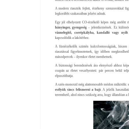
A modern riasztók fejlett, érzékeny szenzorokkal fig
legkorábbi szakaszában jelzést adnak.
Egy jól elhelyezett CO-érzékelő képes még azelőtt r
hányinger, gyengeség
– jelentkeznének. Ez különö
vízmelegítő, cserépkályha, kandalló vagy nyílt
kapcsolódik a lakótérhez.
A füstérzékelők szintén kulcsfontosságúak, hiszen 
riasztással figyelmeztetnek, így időben megkezdhe
másodpercek – ilyenkor életet menthetnek.
A biztonsági berendezések ára elenyésző ahhoz kép
csupán az életet veszélyezteti: pár percen belül te
elpusztíthatja.
A szén-monoxid még alattomosabb módon működik: sok 
esélyük sincs felismerni a bajt
. A jelzők használa
teremthető, ahol nincs szükség arra, hogy állandóan a 