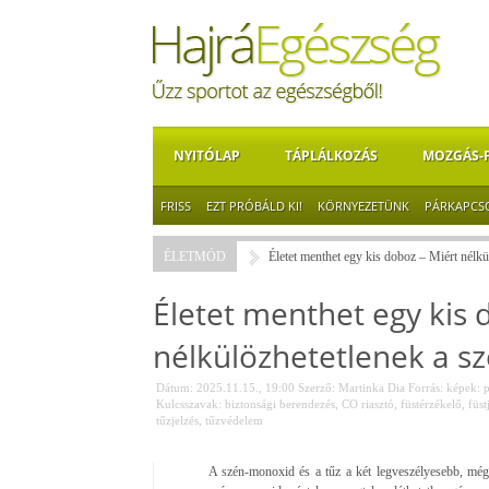
NYITÓLAP
TÁPLÁLKOZÁS
MOZGÁS-
FRISS
EZT PRÓBÁLD KI!
KÖRNYEZETÜNK
PÁRKAPCS
ÉLETMÓD
Életet menthet egy kis doboz – Miért nélkü
Életet menthet egy kis 
nélkülözhetetlenek a sz
Dátum: 2025.11.15., 19:00
Szerző:
Martinka Dia
Forrás:
képek: p
Kulcsszavak:
biztonsági berendezés
,
CO riasztó
,
füstérzékelő
,
füst
tűzjelzés
,
tűzvédelem
A szén-monoxid és a tűz a két legveszélyesebb, mé