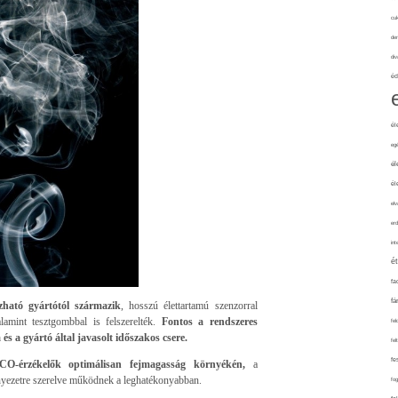
cuk
de
div
éd
él
eg
él
él
elv
erd
int
é
fa
fá
ható gyártótól származik
, hosszú élettartamú szenzorral
alamint tesztgombbal is felszerelték.
Fontos a rendszeres
fel
és a gyártó által javasolt időszakos csere.
fel
fe
CO-érzékelők optimálisan fejmagasság környékén,
a
nyezetre szerelve működnek a leghatékonyabban.
fo