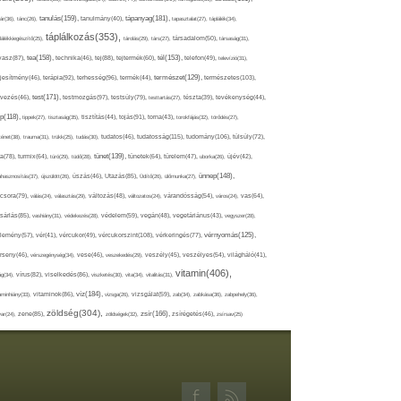
tápanyag(181),
tanulás(159),
ár(36),
tánc(26),
tanulmány(40),
tapasztalat(27),
táplálék(34),
táplálkozás(353),
lálékkiegészítő(25),
tárolás(29),
társ(27),
társadalom(50),
társaság(31),
tea(158),
tél(153),
vasz(87),
technika(46),
tej(88),
tejtermék(60),
telefon(49),
televízió(31),
terápia(92),
terhesség(96),
természet(129),
természetes(103),
ljesítmény(46),
termék(44),
test(171),
testmozgás(97),
rvezés(46),
testsúly(79),
testtartás(27),
tészta(39),
tevékenység(44),
pp(118),
tippek(27),
tisztaság(35),
tisztítás(44),
tojás(91),
torna(43),
torokfájás(32),
törődés(27),
tudatosság(115),
tudomány(106),
ténet(38),
trauma(31),
trükk(25),
tudás(30),
tudatos(46),
túlsúly(72),
tünet(139),
ra(78),
turmix(64),
túró(29),
tüdő(28),
tünetek(64),
türelem(47),
uborka(26),
újév(42),
ünnep(148),
ahasznosítás(37),
újszülött(26),
úszás(46),
Utazás(85),
Üdítő(26),
ülőmunka(27),
csora(79),
válás(24),
választás(29),
változás(48),
változatos(24),
várandósság(54),
város(24),
vas(64),
sárlás(85),
vashiány(31),
védekezés(28),
védelem(59),
vegán(48),
vegetáriánus(43),
vegyszer(28),
vércukorszint(108),
vérnyomás(125),
lemény(57),
vér(41),
vércukor(49),
vérkeringés(77),
rseny(46),
vérszegénység(34),
vese(46),
veszekedés(29),
veszély(45),
veszélyes(54),
világháló(41),
vitamin(406),
ág(34),
vírus(82),
viselkedés(86),
viszketés(30),
vita(34),
vitalitás(31),
víz(184),
aminhiány(33),
vitaminok(86),
vizsga(26),
vizsgálat(59),
zab(34),
zabkása(36),
zabpehely(36),
zöldség(304),
zsír(166),
ar(24),
zene(85),
zöldségek(32),
zsírégetés(46),
zsírsav(25)