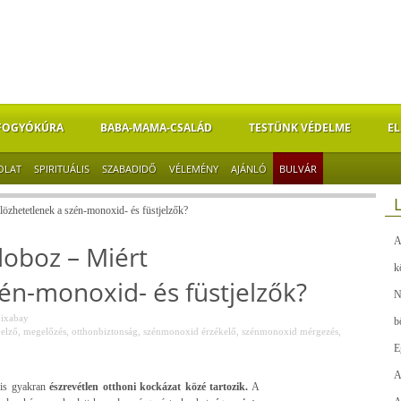
FOGYÓKÚRA
BABA-MAMA-CSALÁD
TESTÜNK VÉDELME
EL
OLAT
SPIRITUÁLIS
SZABADIDŐ
VÉLEMÉNY
AJÁNLÓ
BULVÁR
lözhetetlenek a szén-monoxid- és füstjelzők?
A
doboz – Miért
k
én-monoxid- és füstjelzők?
N
ixabay
b
jelző
,
megelőzés
,
otthonbiztonság
,
szénmonoxid érzékelő
,
szénmonoxid mérgezés
,
E
A
gis gyakran
észrevétlen otthoni kockázat közé tartozik.
A