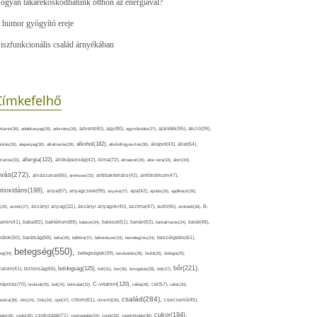
ogyan takarékoskodhatunk otthon az energiával?
 humor gyógyító ereje
iszfunkcionális család árnyékában
Címkefelhő
ajándék(95),
itamin(36),
adalékanyag(28),
adomány(26),
advent(40),
agy(80),
agyműködés(27),
akció(39),
alkohol(182),
ivitás(30),
alapanyag(30),
alkalmazás(28),
alkoholfogyasztás(36),
állapot(43),
állat(54),
allergia(122),
attartás(33),
állóképesség(42),
Alma(72),
almaecet(26),
aloe vera(33),
álom(34),
lvás(272),
alvászavar(66),
aminosav(33),
antibakteriális(42),
antibiotikum(47),
ntioxidáns(198),
anyagcsere(99),
anya(67),
anyuka(27),
apa(42),
ápolás(29),
applikáció(26),
ásványi anyag(111),
(29),
arcbőr(27),
ásványi anyagok(40),
asztma(47),
autó(46),
avokádó(36),
B-
tamin(41),
baba(82),
baktérium(89),
balaton(34),
baleset(51),
banán(53),
bántalmazás(24),
barát(48),
rátok(50),
barátság(58),
béke(29),
bélflóra(37),
bélrendszer(33),
bemelegítés(24),
beszélgetés(61),
betegség(550),
eg(34),
betegségek(39),
bevásárlás(28),
bicikli(25),
biológia(25),
bőr(221),
boldogság(125),
zalom(41),
biztonság(66),
bolt(31),
bor(36),
borogatás(28),
böjt(27),
C-vitamin(120),
rápolás(70),
brokkoli(29),
buli(24),
bűntudat(32),
cékla(28),
cél(57),
célok(30),
család(284),
aretta(38),
cikk(24),
Cink(24),
cipő(37),
citrom(61),
citromfű(26),
csecsemő(45),
cukor(194),
pés(26),
csoki(35),
csokoládé(71),
csomagolás(24),
csont(33),
csontritkulás(36),