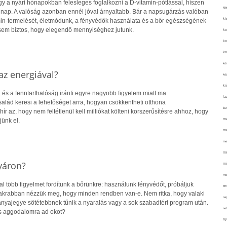
y a nyári hónapokban felesleges foglalkozni a D-vitamin-pótlással, hiszen
kié
 nap. A valóság azonban ennél jóval árnyaltabb. Bár a napsugárzás valóban
ki
amin-termelését, életmódunk, a fényvédők használata és a bőr egészségének
sem biztos, hogy elegendő mennyiséghez jutunk.
ko
ko
ko
kör
z energiával?
köz
kr
 és a fenntarthatóság iránti egyre nagyobb figyelem miatt ma
lá
alád keresi a lehetőséget arra, hogyan csökkentheti otthona
lev
hír az, hogy nem feltétlenül kell milliókat költeni korszerűsítésre ahhoz, hogy
ma
jünk el.
ma
me
me
yáron?
mé
mo
 több figyelmet fordítunk a bőrünkre: használunk fényvédőt, próbáljuk
mu
gyakrabban nézzük meg, hogy minden rendben van-e. Nem ritka, hogy valaki
na
 anyajegye sötétebbnek tűnik a nyaralás vagy a sok szabadtéri program után.
ne
s aggodalomra ad okot?
ny