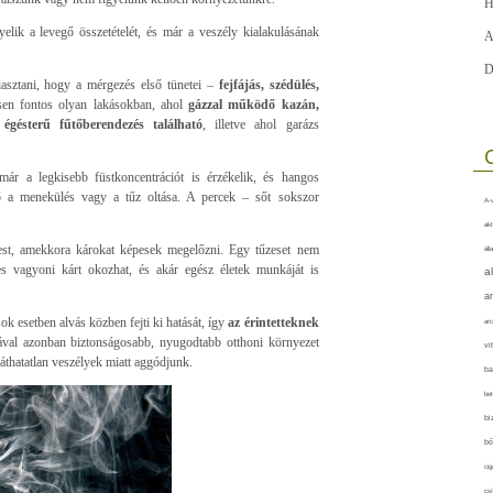
H
yelik a levegő összetételét, és már a veszély kialakulásának
A
D
iasztani, hogy a mérgezés első tünetei –
fejfájás, szédülés,
sen fontos olyan lakásokban, ahol
gázzal működő kazán,
 égésterű fűtőberendezés található
, illetve ahol garázs
már a legkisebb füstkoncentrációt is érzékelik, és hangos
tő a menekülés vagy a tűz oltása. A percek – sőt sokszor
A-v
akt
est, amekkora károkat képesek megelőzni. Egy tűzeset nem
áll
ljes vagyoni kárt okozhat, és akár egész életek munkáját is
a
a
esetben alvás közben fejti ki hatását, így
az érintetteknek
arc
tával azonban biztonságosabb, nyugodtabb otthoni környezet
vi
láthatatlan veszélyek miatt aggódjunk.
ba
bet
bi
bő
cig
csí