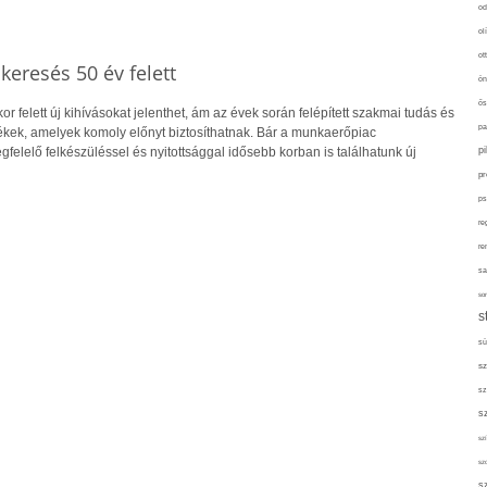
od
ol
ot
skeresés 50 év felett
ön
ős
r felett új kihívásokat jelenthet, ám az évek során felépített szakmai tudás és
pa
kek, amelyek komoly előnyt biztosíthatnak. Bár a munkaerőpiac
p
gfelelő felkészüléssel és nyitottsággal idősebb korban is találhatunk új
pr
ps
re
re
sa
sor
s
sü
sz
sz
s
szí
sz
s