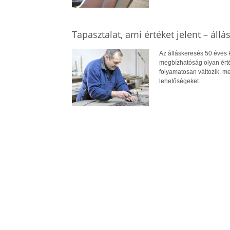
Tapasztalat, ami értéket jelent – állá
Az álláskeresés 50 éves ko
megbízhatóság olyan érté
folyamatosan változik, me
lehetőségeket.