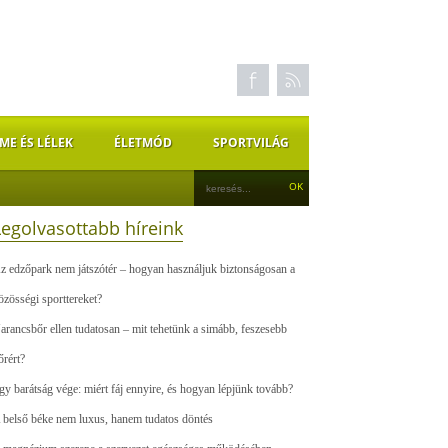
ME ÉS LÉLEK
ÉLETMÓD
SPORTVILÁG
Legolvasottabb híreink
z edzőpark nem játszótér – hogyan használjuk biztonságosan a
özösségi sporttereket?
arancsbőr ellen tudatosan – mit tehetünk a simább, feszesebb
őrért?
gy barátság vége: miért fáj ennyire, és hogyan lépjünk tovább?
 belső béke nem luxus, hanem tudatos döntés