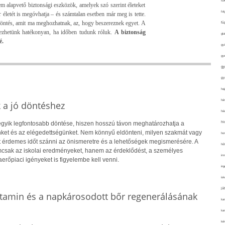
fo
 alapvető biztonsági eszközök, amelyek szó szerint életeket
fol
életét is megóvhatja – és számtalan esetben már meg is tette.
döntés, amit ma meghozhatnak, az, hogy beszereznek egyet. A
fü
ekezhetünk hatékonyan, ha időben tudunk róluk.
A biztonság
glu
é.
gy
gy
gy
gy
haj
hán
k a jó döntéshez
ház
hi
 egyik legfontosabb döntése, hiszen hosszú távon meghatározhatja a
ket és az elégedettségünket. Nem könnyű eldönteni, milyen szakmát vagy
ho
rt érdemes időt szánni az önismeretre és a lehetőségek megismerésére. A
hűt
csak az iskolai eredményeket, hanem az érdeklődést, a személyes
im
rőpiaci igényeket is figyelembe kell venni.
ing
isk
já
itamin és a napkárosodott bőr regenerálásának
ka
kar
kér