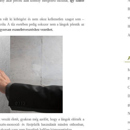
A
amely akár percek alatt komoly mérgezést okozhat,
így szinte
B
v
em vált ki köhögést és nem okoz kellemetlen szagot sem –
róla. A tűz esetében pedig sokszor nem a lángok jelentik az
H
gyorsan eszméletvesztéshez vezethet.
A
A
M
P
C
D
g
N
 veszíti életét, gyakran még azelőtt, hogy a lángok elérnék a
r
 szén-monoxid- és füstjelzők használatát minden otthonban,
 alszunk vagy nem figyelünk kellően környezetünkre.