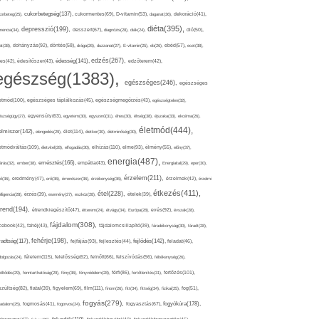
cukorbetegség(137),
orbeteg(25),
cukormentes(69),
D-vitamin(53),
daganat(36),
dekoráció(41),
diéta(395),
depresszió(199),
mencia(34),
desszert(67),
diagnózis(28),
diák(24),
dió(50),
dohányzás(92),
at(38),
döntés(58),
drága(26),
duzzanat(27),
E-vitamin(25),
eb(26),
ebéd(57),
ecet(38),
edzés(267),
édesség(141),
es(42),
édesítőszer(43),
edzőterem(42),
egészség(1383),
egészséges(246),
egészséges
etmód(100),
egészséges táplálkozás(45),
egészségmegőrzés(43),
egészségtelen(32),
észségügy(27),
egyensúly(63),
egyetem(30),
egyszerű(31),
éhes(30),
éhség(38),
éjszaka(33),
ekcéma(26),
életmód(444),
elmiszer(142),
élet(114),
elengedés(29),
életkor(30),
életminőség(30),
etmódváltás(109),
elhízás(110),
elme(93),
életvitel(28),
elfogadás(30),
élmény(55),
előny(37),
energia(487),
emésztés(166),
árás(32),
ember(38),
empátia(43),
Energiaital(29),
eper(30),
érzelem(211),
ő(36),
eredmény(47),
erő(36),
érrendszer(36),
érzékenység(36),
érzelmek(42),
érzelmi
étkezés(411),
étel(228),
elligencia(28),
érzés(39),
esemény(27),
eszköz(28),
ételek(39),
trend(194),
evés(92),
étrendkiegészítő(47),
étterem(24),
étvágy(34),
Európa(28),
évszak(28),
fájdalom(308),
cebook(42),
fahéj(43),
fájdalomcsillapító(39),
fáradékonyság(30),
fáradt(28),
fehérje(198),
radtság(117),
fejfájás(93),
fejlődés(142),
fejlesztés(44),
feladat(46),
félelem(115),
dolgozás(24),
felelősség(62),
felnőtt(66),
felszívódás(56),
féltékenység(26),
fertőzés(101),
töltődés(29),
fenntarthatóság(29),
fény(36),
fényvédelem(28),
férfi(86),
fertőtlenítés(31),
film(111),
szültség(82),
fiatal(39),
figyelem(69),
finom(26),
fitt(34),
fittség(34),
fizikai(25),
fog(51),
fogyás(279),
fogyókúra(178),
gadalom(25),
fogmosás(41),
fogorvos(24),
fogyasztás(67),