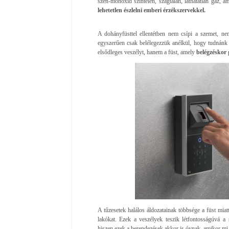
szén-monoxid színtelen, szagtalan, láthatatlan gáz, 
lehetetlen észlelni emberi érzékszervekkel.
A dohányfüsttel ellentétben nem csípi a szemet, n
egyszerűen csak belélegezzük anélkül, hogy tudnánk 
elsődleges veszélyt, hanem a füst, amely
belégzéskor 
A tűzesetek halálos áldozatainak többsége a füst miatt
lakókat. Ezek a veszélyek teszik létfontosságúvá a
hiszen ezek a berendezések akkor is óvnak, amikor mi