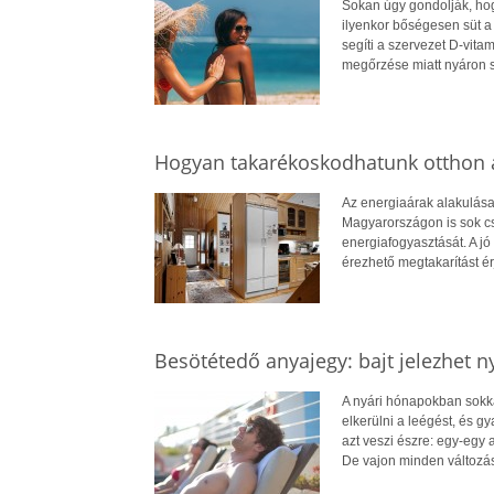
Sokan úgy gondolják, hog
ilyenkor bőségesen süt a
segíti a szervezet D-vit
megőrzése miatt nyáron 
Hogyan takarékoskodhatunk otthon a
Az energiaárak alakulása
Magyarországon is sok cs
energiafogyasztását. A jó 
érezhető megtakarítást ér
Besötétedő anyajegy: bajt jelezhet n
A nyári hónapokban sokkal
elkerülni a leégést, és 
azt veszi észre: egy-egy
De vajon minden változá