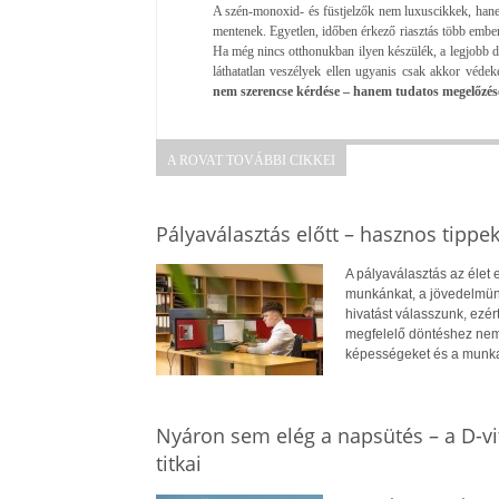
A szén-monoxid- és füstjelzők nem luxuscikkek, hanem
mentenek. Egyetlen, időben érkező riasztás több ember 
Ha még nincs otthonukban ilyen készülék, a legjobb 
láthatatlan veszélyek ellen ugyanis csak akkor véd
nem szerencse kérdése – hanem tudatos megelőzés
A ROVAT TOVÁBBI CIKKEI
Pályaválasztás előtt – hasznos tippe
A pályaválasztás az élet
munkánkat, a jövedelmün
hivatást válasszunk, ezé
megfelelő döntéshez nem
képességeket és a munkae
Nyáron sem elég a napsütés – a D-v
titkai