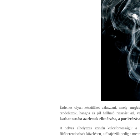
Érdemes olyan készüléket választani, amely
megbíz
rendelkezik, hangos és jól hallható riasztást ad, v
karbantartás: az elemek ellenőrzése, a por lerázása 
A helyes elhelyezés szintén kulcsfontosságú: a
fűtőberendezések közelében, a füstjelzők pedig a men