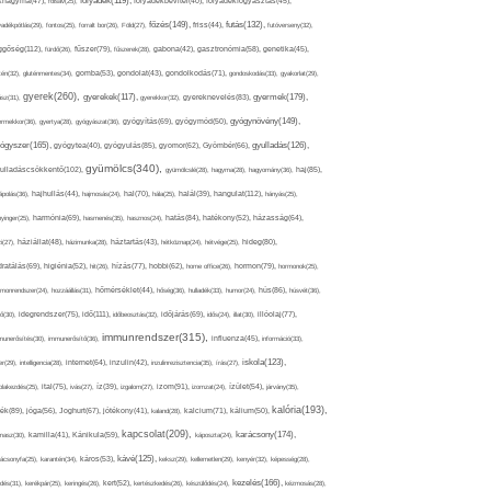
folyadék(119),
khagyma(47),
folsav(25),
folyadékbevitel(40),
folyadékfogyasztás(45),
főzés(149),
futás(132),
yadékpótlás(29),
fontos(25),
forralt bor(26),
Föld(27),
friss(44),
futóverseny(32),
ggőség(112),
fürdő(26),
fűszer(79),
fűszerek(28),
gabona(42),
gasztronómia(58),
genetika(45),
tén(32),
gluténmentes(34),
gomba(53),
gondolat(43),
gondolkodás(71),
gondoskodás(33),
gyakorlat(29),
gyerek(260),
gyermek(179),
gyerekek(117),
ász(31),
gyerekkor(32),
gyereknevelés(83),
gyógynövény(149),
ermekkor(36),
gyertya(28),
gyógyászat(36),
gyógyítás(69),
gyógymód(50),
ógyszer(165),
gyulladás(126),
gyógytea(40),
gyógyulás(85),
gyomor(62),
Gyömbér(66),
gyümölcs(340),
ulladáscsökkentő(102),
gyümölcslé(28),
hagyma(28),
hagyomány(36),
haj(85),
hangulat(112),
ápolás(36),
hajhullás(44),
hajmosás(24),
hal(70),
hála(25),
halál(39),
hányás(25),
yinger(25),
harmónia(69),
hasmenés(35),
hasznos(24),
hatás(84),
hatékony(52),
házasság(64),
i(27),
háziállat(48),
házimunka(28),
háztartás(43),
hétköznap(24),
hétvége(25),
hideg(80),
dratálás(69),
higiénia(52),
hit(26),
hízás(77),
hobbi(62),
home office(26),
hormon(79),
hormonok(25),
rmonrendszer(24),
hozzáállás(31),
hőmérséklet(44),
hőség(36),
hulladék(33),
humor(24),
hús(86),
húsvét(36),
idő(111),
ő(30),
idegrendszer(75),
időbeosztás(32),
időjárás(69),
idős(24),
illat(30),
illóolaj(77),
immunrendszer(315),
munerősítés(30),
immunerősítő(36),
influenza(45),
információ(33),
iskola(123),
er(29),
intelligencia(28),
internet(64),
inzulin(42),
inzulinrezisztencia(35),
írás(27),
olakezdés(25),
ital(75),
ivás(27),
íz(39),
izgalom(27),
izom(91),
izomzat(24),
ízület(54),
járvány(35),
kalória(193),
ték(89),
jóga(56),
Joghurt(67),
jótékony(41),
kaland(28),
kalcium(71),
kálium(50),
kapcsolat(209),
karácsony(174),
masz(30),
kamilla(41),
Kánikula(59),
káposzta(24),
kávé(125),
ácsonyfa(25),
karantén(34),
káros(53),
keksz(29),
kellemetlen(29),
kenyér(32),
képesség(28),
kezelés(166),
dés(31),
kerékpár(25),
keringés(26),
kert(52),
kertészkedés(26),
készülődés(24),
kézmosás(28),