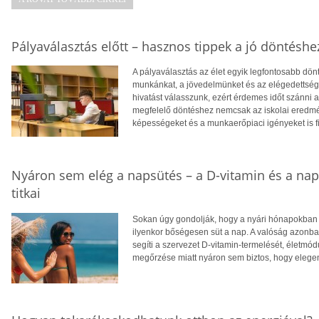
Pályaválasztás előtt – hasznos tippek a jó döntéshe
A pályaválasztás az élet egyik legfontosabb dö
munkánkat, a jövedelmünket és az elégedettség
hivatást válasszunk, ezért érdemes időt szánni
megfelelő döntéshez nemcsak az iskolai eredm
képességeket és a munkaerőpiaci igényeket is f
Nyáron sem elég a napsütés – a D-vitamin és a na
titkai
Sokan úgy gondolják, hogy a nyári hónapokban f
ilyenkor bőségesen süt a nap. A valóság azonba
segíti a szervezet D-vitamin-termelését, életm
megőrzése miatt nyáron sem biztos, hogy eleg