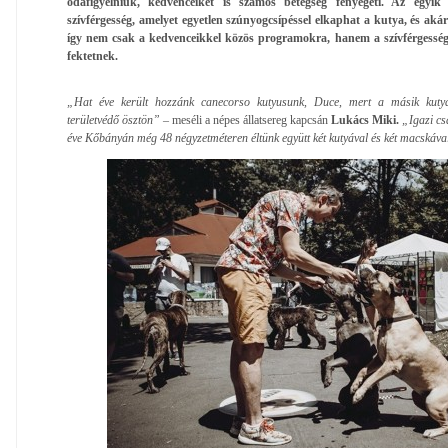
odafigyelniük, kedvenceiket is számos betegség fenyegeti. Az egyik
szívférgesség, amelyet egyetlen szúnyogcsípéssel elkaphat a kutya, és akár
így nem csak a kedvenceikkel közös programokra, hanem a szívférgesség
fektetnek.
„Hat éve került hozzánk canecorso kutyusunk, Duce, mert a másik kutyán
területvédő ösztön”
– meséli a népes állatsereg kapcsán
Lukács Miki.
„Igazi cs
éve Kőbányán még 48 négyzetméteren éltünk együtt két kutyával és két macskáva