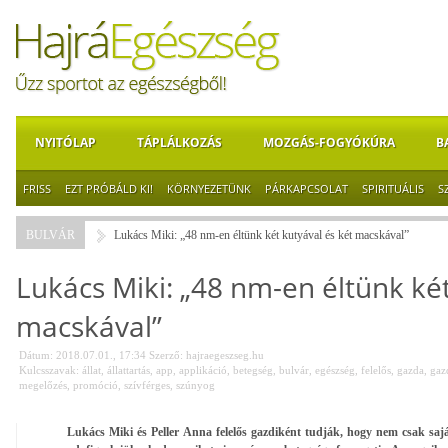
NYITÓLAP
TÁPLÁLKOZÁS
MOZGÁS-FOGYÓKÚRA
B
FRISS
EZT PRÓBÁLD KI!
KÖRNYEZETÜNK
PÁRKAPCSOLAT
SPIRITUÁLIS
S
BULVÁR
Lukács Miki: „48 nm-en éltünk két kutyával és két macskával”
Lukács Miki: „48 nm-en éltünk két
macskával”
Dátum: 2018.07.01., 17:34
Szerző:
hajraegeszseg.hu
Kulcsszavak:
állat
,
állattartás
,
app
,
applikáció
,
betegség
,
bulvár
,
egészség
,
felelős
,
gazda
,
gaz
megelőzés
,
promóció
,
szívférges
,
szúnyog
Lukács Miki és Peller Anna felelős gazdiként tudják, hogy nem csak sajá