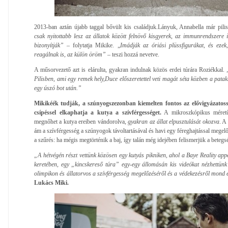
2013-ban aztán újabb taggal bővült kis családjuk.Lányuk, Annabella már pili
csak nyitottabb lesz az állatok között felnövő kisgyerek, az immunrendszere i
bizonyítják”
– folytatja Mikike. „
Imádják az óriási plüssfigurákat, és eze
reagálnak is, az külön öröm”
– teszi hozzá nevetve.
A műsorvezető azt is elárulta, gyakran indulnak közös erdei túrára Roziékkal.
Pilisben, ami egy remek hely,Duce előszeretettel veti magát séta közben a pata
egy úszó bot után.”
Mikikéék tudják, a szúnyogszezonban kiemelten fontos az elővigyázatoss
csípéssel elkaphatja a kutya a szívférgességet.
A mikroszkópikus méretű 
megnőhet a kutya ereiben vándorolva,
gyakran az állat elpusztulását okozva
. A
ám a szívférgesség a szúnyogok távoltartásával és havi egy féreghajtással megelő
a szűrés: ha mégis megtörténik a baj, így talán még idejében felismerjük a betegs
„A hétvégén részt vettünk közösen egy kutyás pikniken, ahol a Baye Reality appe
keretében, egy „kincskereső túra” egy-egy állomásán kis videókat nézhettün
olimpikon és állatorvos a szívférgesség megelőzéséről és a védekezésről mond e
Lukács Miki.