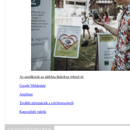
Az applikáció az alábbia linkeken érhető el:
Google Webáruház
AppStore
További információk a szívférgességről
Kapcsolódó videók
A ROVAT TOVÁBBI CIKKEI