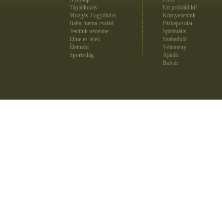
Táplálkozás
Ezt próbáld ki!
Mozgás-Fogyókúra
Környezetünk
Baba-mama-család
Párkapcsolat
Testünk védelme
Spirituális
Elme és lélek
Szabadidő
Életmód
Vélemény
Sportvilág
Ajánló
Bulvár