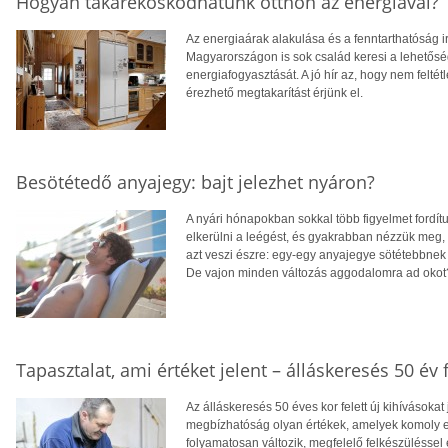
Hogyan takarékoskodhatunk otthon az energiával?
Az energiaárak alakulása és a fenntarthatóság i
Magyarországon is sok család keresi a lehetősé
energiafogyasztását. A jó hír az, hogy nem feltétl
érezhető megtakarítást érjünk el.
Besötétedő anyajegy: bajt jelezhet nyáron?
A nyári hónapokban sokkal több figyelmet fordít
elkerülni a leégést, és gyakrabban nézzük meg,
azt veszi észre: egy-egy anyajegye sötétebbnek 
De vajon minden változás aggodalomra ad okot
Tapasztalat, ami értéket jelent – álláskeresés 50 év f
Az álláskeresés 50 éves kor felett új kihívásokat
megbízhatóság olyan értékek, amelyek komoly el
folyamatosan változik, megfelelő felkészüléssel 