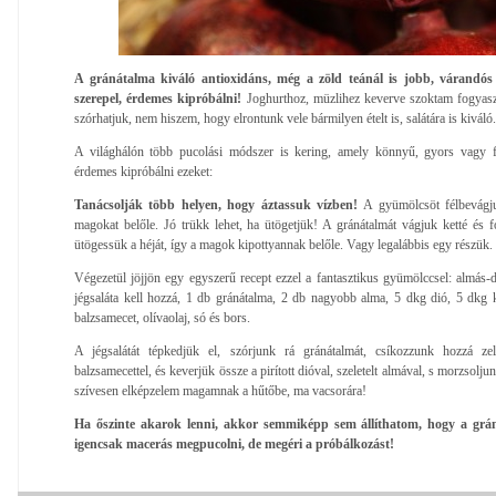
A gránátalma kiváló antioxidáns, még a zöld teánál is jobb, várandó
szerepel, érdemes kipróbálni!
Joghurthoz, müzlihez keverve szoktam fogyaszta
szórhatjuk, nem hiszem, hogy elrontunk vele bármilyen ételt is, salátára is kivá
A világhálón több pucolási módszer is kering, amely könnyű, gyors vagy f
érdemes kipróbálni ezeket:
Tanácsolják több helyen, hogy áztassuk vízben!
A gyümölcsöt félbevágju
magokat belőle. Jó trükk lehet, ha ütögetjük! A gránátalmát vágjuk ketté és fo
ütögessük a héját, így a magok kipottyannak belőle. Vagy legalábbis egy részük.
Végezetül jöjjön egy egyszerű recept ezzel a fantasztikus gyümölccsel: almás-d
jégsaláta kell hozzá, 1 db gránátalma, 2 db nagyobb alma, 5 dkg dió, 5 dkg ké
balzsamecet, olívaolaj, só és bors.
A jégsalátát tépkedjük el, szórjunk rá gránátalmát, csíkozzunk hozzá ze
balzsamecettel, és keverjük össze a pirított dióval, szeletelt almával, s morzsolj
szívesen elképzelem magamnak a hűtőbe, ma vacsorára!
Ha őszinte akarok lenni, akkor semmiképp sem állíthatom, hogy a grán
igencsak macerás megpucolni, de megéri a próbálkozást!