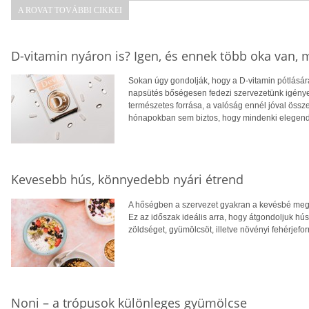
A ROVAT TOVÁBBI CIKKEI
D-vitamin nyáron is? Igen, és ennek több oka van,
Sokan úgy gondolják, hogy a D-vitamin pótlására
napsütés bőségesen fedezi szervezetünk igényei
természetes forrása, a valóság ennél jóval öss
hónapokban sem biztos, hogy mindenki elegendő
Kevesebb hús, könnyedebb nyári étrend
A hőségben a szervezet gyakran a kevésbé megte
Ez az időszak ideális arra, hogy átgondoljuk hú
zöldséget, gyümölcsöt, illetve növényi fehérjefo
Noni – a trópusok különleges gyümölcse