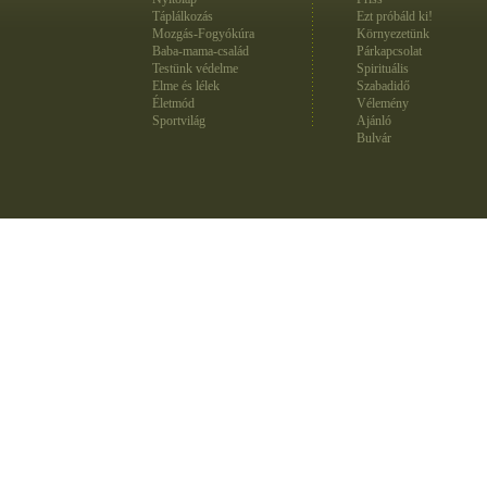
Táplálkozás
Ezt próbáld ki!
Mozgás-Fogyókúra
Környezetünk
Baba-mama-család
Párkapcsolat
Testünk védelme
Spirituális
Elme és lélek
Szabadidő
Életmód
Vélemény
Sportvilág
Ajánló
Bulvár