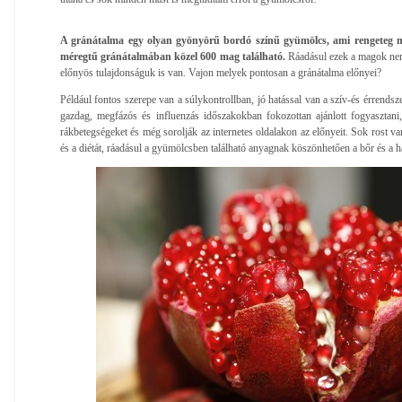
A gránátalma egy olyan gyönyörű bordó színű gyümölcs, ami rengeteg m
méregtű gránátalmában közel 600 mag található.
Ráadásul ezek a magok ne
előnyös tulajdonságuk is van. Vajon melyek pontosan a gránátalma előnyei?
Például fontos szerepe van a súlykontrollban, jó hatással van a szív-és érrends
gazdag, megfázós és influenzás időszakokban fokozottan ajánlott fogyasztani,
rákbetegségeket és még sorolják az internetes oldalakon az előnyeit. Sok rost va
és a diétát, ráadásul a gyümölcsben található anyagnak köszönhetően a bőr és a h