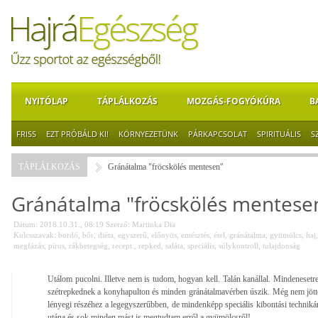
NYITÓLAP
TÁPLÁLKOZÁS
MOZGÁS-FOGYÓKÚRA
B
FRISS
EZT PRÓBÁLD KI!
KÖRNYEZETÜNK
PÁRKAPCSOLAT
SPIRITUÁLIS
S
TÁPLÁLKOZÁS
Gránátalma "fröcskölés mentesen"
Gránátalma "fröcskölés mentese
Dátum: 2018.10.31., 08:19
Szerző:
Martinka Dia
Kulcsszavak:
bordó
,
bőr
,
diéta
,
egyszerű
,
előnyös
,
emésztés
,
étel
,
gránátalma
,
gyümölcs
,
haj
megfázás
,
piros
,
rákbetegség
,
recept.
,
repked
,
saláta
,
speciális
,
súlykontroll
,
tulajdonság
Utálom pucolni. Illetve nem is tudom, hogyan kell. Talán kanállal. Mindenesetr
szétrepkednek a konyhapulton és minden gránátalmavérben úszik. Még nem jött
lényegi részéhez a legegyszerűbben, de mindenképp speciális kibontási technik
utána és sok minden mást is megtudtam erről a gyümölcsről!