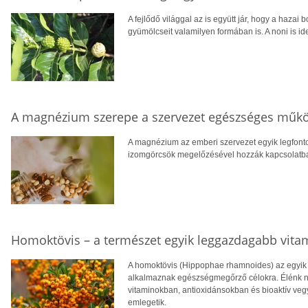
A fejlődő világgal az is együtt jár, hogy a hazai 
gyümölcseit valamilyen formában is. A noni is ide
A magnézium szerepe a szervezet egészséges műk
A magnézium az emberi szervezet egyik legfont
izomgörcsök megelőzésével hozzák kapcsolatba, v
Homoktövis – a természet egyik leggazdagabb vita
A homoktövis (Hippophae rhamnoides) az egyik
alkalmaznak egészségmegőrző célokra. Élénk n
vitaminokban, antioxidánsokban és bioaktív veg
emlegetik.