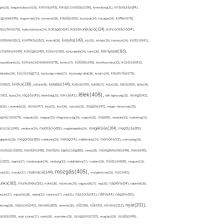
kikapcsolódás(106),
gés(25),
kiegyensúlyozott(26),
kihívás(43),
kimerültség(31),
kirándulás(84),
sgyerek(45),
kisgyermek(34),
kismama(38),
kitartás(50),
kockázat(34),
kocogás(24),
koffein(76),
kommunikáció(124),
koncentráció(94),
leszterin(76),
koleszterinszint(24),
kollagén(54),
konyha(149),
nditerem(51),
konfliktus(52),
kontroll(28),
kór(25),
kórház(29),
kórokozó(24),
kortizol(41),
könyv(106),
környezet(116),
zmetikum(40),
köhögés(40),
könyvajánló(24),
köret(30),
nyezetbarát(31),
környezetvédelem(78),
köröm(27),
kötődés(49),
következmény(33),
közérzet(43),
lekedés(26),
közösség(71),
közösségi média(27),
közösségi oldal(38),
kreatív(34),
kreativitás(79),
kritika(139),
kutatás(144),
kutya(100),
ém(62),
kultúra(36),
külföld(27),
kütyü(33),
lakás(65),
látás(34),
lélek(408),
z(42),
lazac(24),
légzés(49),
lehetőség(25),
lekvár(41),
lelki egészség(33),
levegő(42),
él(28),
Levendula(32),
leves(47),
lista(32),
liszt(36),
macska(33),
magány(42),
magas vérnyomás(28),
gnézium(70),
magvak(25),
magyar(25),
Magyarország(28),
magzat(25),
máj(60),
mandula(33),
marketing(31),
megelőzés(164),
sszázs(45),
medence(24),
meditáció(89),
megbetegedés(24),
megfázás(89),
glepetés(28),
megoldás(89),
melatonin(29),
meleg(74),
mellékhatás(24),
memória(72),
mennyiség(26),
nstruáció(50),
mentális(48),
mentális egészség(86),
menü(28),
méregtelenítés(48),
mese(40),
z(92),
migrén(27),
mindennapok(34),
minőség(33),
mobiltelefon(27),
modern(24),
módszer(68),
mogyoró(31),
mozgás(405),
motiváció(144),
sás(31),
mosoly(27),
mozgásforma(25),
mozi(42),
nka(182),
munkahely(92),
műtét(38),
művészet(29),
nagyszülő(27),
nap(35),
napfény(54),
napirend(35),
pozás(37),
napsütés(38),
naptej(32),
narancs(27),
nasi(31),
nassolás(41),
nátha(44),
negatív(50),
nyár(201),
nő(106),
növény(112),
hézség(36),
népszerű(42),
nevelés(83),
nevetés(30),
nők(42),
nyugalom(102),
aralás(90),
nyári szünet(27),
nyelv(26),
nyomelem(33),
nyugtató(29),
nyújtás(45),