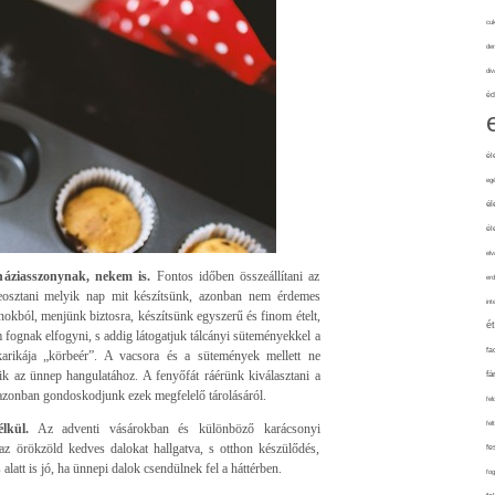
cuk
de
div
éd
él
eg
él
él
elv
háziasszonynak, nekem is.
Fontos időben összeállítani az
erd
 beosztani melyik nap mit készítsünk, azonban nem érdemes
int
nokból, menjünk biztosra, készítsünk egyszerű és finom ételt,
é
m fognak elfogyni, s addig látogatjuk tálcányi süteményekkel a
fa
karikája „körbeér”. A vacsora és a sütemények mellett ne
ik az ünnep hangulatához. A fenyőfát ráérünk kiválasztani a
fá
zonban gondoskodjunk ezek megfelelő tárolásáról.
fel
fel
lkül.
Az adventi vásárokban és különböző karácsonyi
z örökzöld kedves dalokat hallgatva, s otthon készülődés,
fe
latt is jó, ha ünnepi dalok csendülnek fel a háttérben.
fo