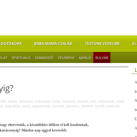
FOGYÓKÚRA
BABA-MAMA-CSALÁD
TESTÜNK VÉDELME
EL
OLAT
SPIRITUÁLIS
SZABADIDŐ
VÉLEMÉNY
AJÁNLÓ
BULVÁR
A
yig?
k
N
ndék
,
dallam
,
dekoráció
,
előkészület
,
ételek
,
feladatok
,
fenyőfa
,
hitel
,
időbeosztás
,
italok
,
tás
,
megvalósít
,
menü
,
nagytakarítás
,
receptek
,
sütemény
,
szenteste
,
teendő
,
tennivaló
,
b
E
ogy elterveztük, a készülődést időben el kell kezdenünk,
A
 karácsonyig? Minden nap eggyel kevesebb.