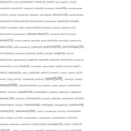
afigyelés(52),
ok(36),
okostelefon(57),
oktatás(40),
olaj(50),
olajos magvak(34),
olcsó(33),
olvasás(101),
orvos(164),
ívaolaj(42),
omega-3(31),
online(52),
orrfolyás(24),
orvostudomány(26),
thon(111),
önbizalom(122),
óvoda(26),
öltözködés(35),
önállóság(27),
önbecsülés(36),
önbizalomhiány(28),
önismeret(113),
értékelés(44),
önfejlesztés(59),
önkifejezés(26),
öregedés(46),
öröm(69),
z(109),
őszinteség(34),
ötlet(37),
pajzsmirigy(53),
pakolás(30),
panasz(25),
paprika(28),
pár(27),
párkapcsolat(241),
radicsom(52),
páratartalom(27),
pattanás(30),
pénz(74),
piac(27),
ihenés(210),
pizza(25),
pollen(32),
popcorn(35),
por(26),
pozitív(83),
prevenció(25),
probiotikum(37),
psziché(290),
pszichológia(230),
obléma(142),
problémamegoldás(27),
program(60),
recept(131),
zichológus(67),
puffadás(34),
pulzus(45),
rák(69),
reakció(33),
reflux(31),
generáció(46),
regenerálódás(28),
reggel(39),
reggeli(89),
reklám(39),
relaxáció(81),
rendszer(24),
Rost(131),
ndszeres(41),
rizs(34),
rozmaring(24),
rugalmasság(24),
ruha(42),
rutin(47),
sajt(67),
segítség(100),
séta(107),
láta(78),
sejt(27),
sérülés(58),
siker(67),
sírás(27),
smink(37),
só(70),
sport(528),
ozat(33),
sör(26),
spenót(27),
spiritualitás(28),
spórolás(37),
sportoló(31),
strand(35),
tressz(446),
sütemény(94),
stresszkezelés(53),
stresszoldás(34),
súly(25),
súlyzó(24),
szabadidő(142),
tés(91),
sütőtök(25),
szabadság(47),
szabály(25),
szabályok(24),
szájhigiénia(24),
akember(140),
szakítás(27),
Számítógép(46),
száraz(24),
szédülés(35),
székrekedés(25),
Szem(54),
Szénhidrát(181),
emélyiség(94),
szerelem(156),
szemét(32),
szépség(52),
szépségápolás(26),
szervezet(306),
zeretet(207),
szex(27),
szexualitás(25),
szezon(34),
szilveszter(48),
szív(109),
n(28),
színek(36),
szívbetegség(32),
szocializáció(30),
szódabikarbóna(35),
szokás(79),
szorongás(178),
okások(33),
szolárium(24),
szoptatás(33),
szórakozás(45),
szőlő(25),
szülés(70),
zülő(203),
tanács(161),
szülők(25),
szűrővizsgálat(34),
tablet(44),
takarítás(50),
támogatás(36),