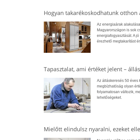
Hogyan takarékoskodhatunk otthon a
Az energiaárak alakulása
Magyarországon is sok cs
energiafogyasztását. A jó 
érezhető megtakarítást ér
Tapasztalat, ami értéket jelent – állá
Az álláskeresés 50 éves ko
megbízhatóság olyan érté
folyamatosan változik, me
lehetőségeket.
Mielőtt elindulsz nyaralni, ezeket el