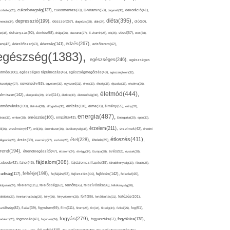
cukorbetegség(137),
orbeteg(25),
cukormentes(69),
D-vitamin(53),
daganat(36),
dekoráció(41),
diéta(395),
depresszió(199),
mencia(34),
desszert(67),
diagnózis(28),
diák(24),
dió(50),
dohányzás(92),
at(38),
döntés(58),
drága(26),
duzzanat(27),
E-vitamin(25),
eb(26),
ebéd(57),
ecet(38),
edzés(267),
édesség(141),
es(42),
édesítőszer(43),
edzőterem(42),
egészség(1383),
egészséges(246),
egészséges
etmód(100),
egészséges táplálkozás(45),
egészségmegőrzés(43),
egészségtelen(32),
észségügy(27),
egyensúly(63),
egyetem(30),
egyszerű(31),
éhes(30),
éhség(38),
éjszaka(33),
ekcéma(26),
életmód(444),
elmiszer(142),
élet(114),
elengedés(29),
életkor(30),
életminőség(30),
etmódváltás(109),
elhízás(110),
elme(93),
életvitel(28),
elfogadás(30),
élmény(55),
előny(37),
energia(487),
emésztés(166),
árás(32),
ember(38),
empátia(43),
Energiaital(29),
eper(30),
érzelem(211),
ő(36),
eredmény(47),
erő(36),
érrendszer(36),
érzékenység(36),
érzelmek(42),
érzelmi
étkezés(411),
étel(228),
elligencia(28),
érzés(39),
esemény(27),
eszköz(28),
ételek(39),
trend(194),
evés(92),
étrendkiegészítő(47),
étterem(24),
étvágy(34),
Európa(28),
évszak(28),
fájdalom(308),
cebook(42),
fahéj(43),
fájdalomcsillapító(39),
fáradékonyság(30),
fáradt(28),
fehérje(198),
radtság(117),
fejfájás(93),
fejlődés(142),
fejlesztés(44),
feladat(46),
félelem(115),
dolgozás(24),
felelősség(62),
felnőtt(66),
felszívódás(56),
féltékenység(26),
fertőzés(101),
töltődés(29),
fenntarthatóság(29),
fény(36),
fényvédelem(28),
férfi(86),
fertőtlenítés(31),
film(111),
szültség(82),
fiatal(39),
figyelem(69),
finom(26),
fitt(34),
fittség(34),
fizikai(25),
fog(51),
fogyás(279),
fogyókúra(178),
gadalom(25),
fogmosás(41),
fogorvos(24),
fogyasztás(67),