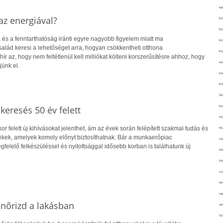
kié
z energiával?
ki
ko
 és a fenntarthatóság iránti egyre nagyobb figyelem miatt ma
ko
alád keresi a lehetőséget arra, hogyan csökkentheti otthona
ko
hír az, hogy nem feltétlenül kell milliókat költeni korszerűsítésre ahhoz, hogy
kör
jünk el.
köz
kr
lá
lev
skeresés 50 év felett
ma
r felett új kihívásokat jelenthet, ám az évek során felépített szakmai tudás és
ma
kek, amelyek komoly előnyt biztosíthatnak. Bár a munkaerőpiac
me
gfelelő felkészüléssel és nyitottsággal idősebb korban is találhatunk új
me
mé
mo
mu
na
lenőrizd a lakásban
ne
ny