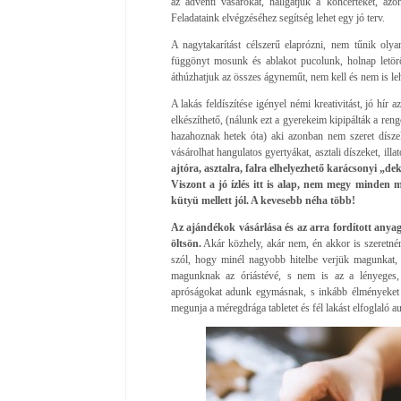
az adventi vásárokat, hallgatjuk a koncerteket, a
Feladataink elvégzéséhez segítség lehet egy jó terv.
A nagytakarítást célszerű elaprózni, nem tűnik ol
függönyt mosunk és ablakot pucolunk, holnap letör
áthúzhatjuk az összes ágyneműt, nem kell és nem is le
A lakás feldíszítése igényel némi kreativitást, jó hír
elkészíthető, (nálunk ezt a gyerekeim kipipálták a reng
hazahoznak hetek óta) aki azonban nem szeret díszeket
vásárolhat hangulatos gyertyákat, asztali díszeket, illa
ajtóra, asztalra, falra elhelyezhető karácsonyi „
Viszont a jó ízlés itt is alap, nem megy minden
kütyü mellett jól. A kevesebb néha több!
Az ajándékok vásárlása és az arra fordított anyag
öltsön.
Akár közhely, akár nem, én akkor is szeretné
szól, hogy minél nagyobb hitelbe verjük magunkat,
magunknak az óriástévé, s nem is az a lényeges,
apróságokat adunk egymásnak, s inkább élményeket
megunja a méregdrága tabletet és fél lakást elfoglaló a