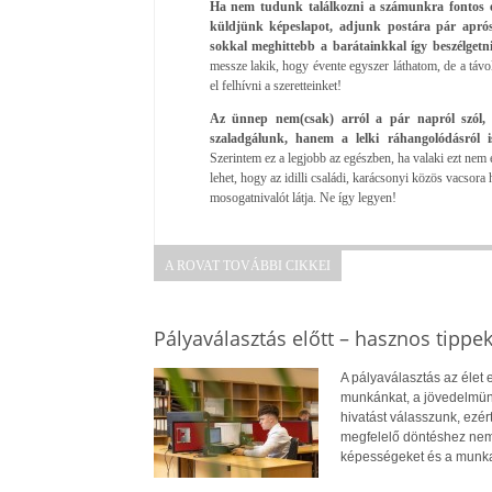
Ha nem tudunk találkozni a számunkra fontos e
küldjünk képeslapot, adjunk postára pár aprósá
sokkal meghittebb a barátainkkal így beszélgetn
messze lakik, hogy évente egyszer láthatom, de a távo
el felhívni a szeretteinket!
Az ünnep nem(csak) arról a pár napról szól,
szaladgálunk, hanem a lelki ráhangolódásról is
Szerintem ez a legjobb az egészben, ha valaki ezt nem
lehet, hogy az idilli családi, karácsonyi közös vacsora
mosogatnivalót látja. Ne így legyen!
A ROVAT TOVÁBBI CIKKEI
Pályaválasztás előtt – hasznos tippe
A pályaválasztás az élet
munkánkat, a jövedelmün
hivatást válasszunk, ezé
megfelelő döntéshez nem
képességeket és a munkae