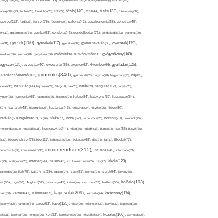
folyadék(119),
khagyma(47),
folsav(25),
folyadékbevitel(40),
folyadékfogyasztás(45),
főzés(149),
futás(132),
yadékpótlás(29),
fontos(25),
forralt bor(26),
Föld(27),
friss(44),
futóverseny(32),
ggőség(112),
fürdő(26),
fűszer(79),
fűszerek(28),
gabona(42),
gasztronómia(58),
genetika(45),
tén(32),
gluténmentes(34),
gomba(53),
gondolat(43),
gondolkodás(71),
gondoskodás(33),
gyakorlat(29),
gyerek(260),
gyermek(179),
gyerekek(117),
ász(31),
gyerekkor(32),
gyereknevelés(83),
gyógynövény(149),
ermekkor(36),
gyertya(28),
gyógyászat(36),
gyógyítás(69),
gyógymód(50),
ógyszer(165),
gyulladás(126),
gyógytea(40),
gyógyulás(85),
gyomor(62),
Gyömbér(66),
gyümölcs(340),
ulladáscsökkentő(102),
gyümölcslé(28),
hagyma(28),
hagyomány(36),
haj(85),
hangulat(112),
ápolás(36),
hajhullás(44),
hajmosás(24),
hal(70),
hála(25),
halál(39),
hányás(25),
yinger(25),
harmónia(69),
hasmenés(35),
hasznos(24),
hatás(84),
hatékony(52),
házasság(64),
i(27),
háziállat(48),
házimunka(28),
háztartás(43),
hétköznap(24),
hétvége(25),
hideg(80),
dratálás(69),
higiénia(52),
hit(26),
hízás(77),
hobbi(62),
home office(26),
hormon(79),
hormonok(25),
rmonrendszer(24),
hozzáállás(31),
hőmérséklet(44),
hőség(36),
hulladék(33),
humor(24),
hús(86),
húsvét(36),
idő(111),
ő(30),
idegrendszer(75),
időbeosztás(32),
időjárás(69),
idős(24),
illat(30),
illóolaj(77),
immunrendszer(315),
munerősítés(30),
immunerősítő(36),
influenza(45),
információ(33),
iskola(123),
er(29),
intelligencia(28),
internet(64),
inzulin(42),
inzulinrezisztencia(35),
írás(27),
olakezdés(25),
ital(75),
ivás(27),
íz(39),
izgalom(27),
izom(91),
izomzat(24),
ízület(54),
járvány(35),
kalória(193),
ték(89),
jóga(56),
Joghurt(67),
jótékony(41),
kaland(28),
kalcium(71),
kálium(50),
kapcsolat(209),
karácsony(174),
masz(30),
kamilla(41),
Kánikula(59),
káposzta(24),
kávé(125),
ácsonyfa(25),
karantén(34),
káros(53),
keksz(29),
kellemetlen(29),
kenyér(32),
képesség(28),
kezelés(166),
dés(31),
kerékpár(25),
keringés(26),
kert(52),
kertészkedés(26),
készülődés(24),
kézmosás(28),