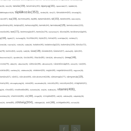
tápanyag(181),
tanulás(159),
ár(36),
tánc(26),
tanulmány(40),
tapasztalat(27),
táplálék(34),
táplálkozás(353),
lálékkiegészítő(25),
tárolás(29),
társ(27),
társadalom(50),
társaság(31),
tea(158),
tél(153),
vasz(87),
technika(46),
tej(88),
tejtermék(60),
telefon(49),
televízió(31),
terápia(92),
terhesség(96),
természet(129),
természetes(103),
ljesítmény(46),
termék(44),
test(171),
testmozgás(97),
rvezés(46),
testsúly(79),
testtartás(27),
tészta(39),
tevékenység(44),
pp(118),
tippek(27),
tisztaság(35),
tisztítás(44),
tojás(91),
torna(43),
torokfájás(32),
törődés(27),
tudatosság(115),
tudomány(106),
ténet(38),
trauma(31),
trükk(25),
tudás(30),
tudatos(46),
túlsúly(72),
tünet(139),
ra(78),
turmix(64),
túró(29),
tüdő(28),
tünetek(64),
türelem(47),
uborka(26),
újév(42),
ünnep(148),
ahasznosítás(37),
újszülött(26),
úszás(46),
Utazás(85),
Üdítő(26),
ülőmunka(27),
csora(79),
válás(24),
választás(29),
változás(48),
változatos(24),
várandósság(54),
város(24),
vas(64),
sárlás(85),
vashiány(31),
védekezés(28),
védelem(59),
vegán(48),
vegetáriánus(43),
vegyszer(28),
vércukorszint(108),
vérnyomás(125),
lemény(57),
vér(41),
vércukor(49),
vérkeringés(77),
rseny(46),
vérszegénység(34),
vese(46),
veszekedés(29),
veszély(45),
veszélyes(54),
világháló(41),
vitamin(406),
ág(34),
vírus(82),
viselkedés(86),
viszketés(30),
vita(34),
vitalitás(31),
víz(184),
aminhiány(33),
vitaminok(86),
vizsga(26),
vizsgálat(59),
zab(34),
zabkása(36),
zabpehely(36),
zöldség(304),
zsír(166),
ar(24),
zene(85),
zöldségek(32),
zsírégetés(46),
zsírsav(25)