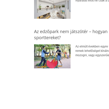
Nyaralás előtt ne csak a b
Az edzőpark nem játszótér – hogyan 
sporttereket?
Az elmúlt években egyre 
remek lehetőséget kínál
mozogni, vagy egyszerűe