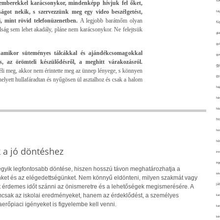
fo
mberekkel karácsonykor, mindenképp hívjuk fel őket,
got nekik, s szervezzünk meg egy video beszélgetést,
fol
i, mint rövid telefonüzenetben.
A legjobb barátnőm olyan
fü
lság sem lehet akadály, pláne nem karácsonykor. Ne felejtsük
glu
gy
 amikor süteményes tálcákkal és ajándékcsomagokkal
gy
, az örömteli készülődésről, a meghitt várakozásról.
gy
 éli meg, akkor nem érintette meg az ünnep lényege, s könnyen
gy
 helyett hullafáradtan és nyűgösen ül asztalhoz és csak a halom
haj
hán
ház
hi
ho
hűt
k a jó döntéshez
im
ing
 egyik legfontosabb döntése, hiszen hosszú távon meghatározhatja a
isk
ket és az elégedettségünket. Nem könnyű eldönteni, milyen szakmát vagy
já
rt érdemes időt szánni az önismeretre és a lehetőségek megismerésére. A
csak az iskolai eredményeket, hanem az érdeklődést, a személyes
ka
rőpiaci igényeket is figyelembe kell venni.
kar
kér