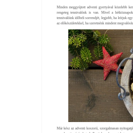
Minden meggyújtott adventi gyertyával közelebb k
rengeteg tennivalónk is van. Mivel a hétköznapok
tennivalóink időbeli sorrendjét, legjobb, ha leírjuk e
az előkészületekkel, ha szeretnénk mindent megvalósíta
Már kész az adventi koszorú, szorgalmasan nyitogatják