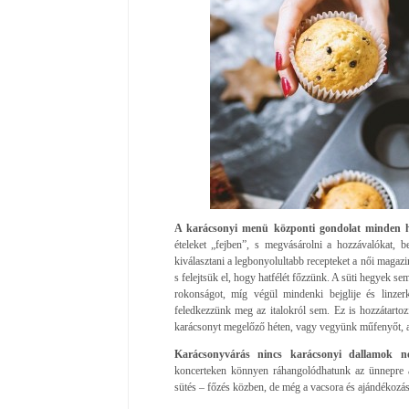
A karácsonyi menü központi gondolat minden 
ételeket „fejben”, s megvásárolni a hozzávalókat,
kiválasztani a legbonyolultabb recepteket a női magazi
s felejtsük el, hogy hatfélét főzzünk. A süti hegyek se
rokonságot, míg végül mindenki bejglije és linzer
feledkezzünk meg az italokról sem. Ez is hozzátartoz
karácsonyt megelőző héten, vagy vegyünk műfenyőt, a
Karácsonyvárás nincs karácsonyi dallamok né
koncerteken könnyen ráhangolódhatunk az ünnepre a
sütés – főzés közben, de még a vacsora és ajándékozás a