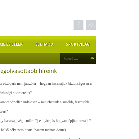
ME ÉS LÉLEK
ÉLETMÓD
SPORTVILÁG
Legolvasottabb híreink
z edzőpark nem játszótér – hogyan használjuk biztonságosan a
özösségi sporttereket?
arancsbőr ellen tudatosan – mit tehetünk a simább, feszesebb
őrért?
gy barátság vége: miért fáj ennyire, és hogyan lépjünk tovább?
 belső béke nem luxus, hanem tudatos döntés