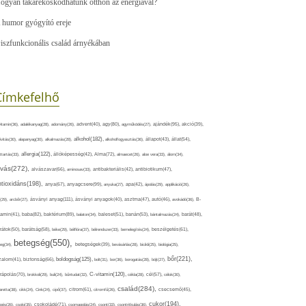
ogyan takarékoskodhatunk otthon az energiával?
 humor gyógyító ereje
iszfunkcionális család árnyékában
Címkefelhő
ajándék(95),
itamin(36),
adalékanyag(28),
adomány(26),
advent(40),
agy(80),
agyműködés(27),
akció(39),
alkohol(182),
ivitás(30),
alapanyag(30),
alkalmazás(28),
alkoholfogyasztás(36),
állapot(43),
állat(54),
allergia(122),
attartás(33),
állóképesség(42),
Alma(72),
almaecet(26),
aloe vera(33),
álom(34),
lvás(272),
alvászavar(66),
aminosav(33),
antibakteriális(42),
antibiotikum(47),
ntioxidáns(198),
anyagcsere(99),
anya(67),
anyuka(27),
apa(42),
ápolás(29),
applikáció(26),
ásványi anyag(111),
(29),
arcbőr(27),
ásványi anyagok(40),
asztma(47),
autó(46),
avokádó(36),
B-
tamin(41),
baba(82),
baktérium(89),
balaton(34),
baleset(51),
banán(53),
bántalmazás(24),
barát(48),
rátok(50),
barátság(58),
béke(29),
bélflóra(37),
bélrendszer(33),
bemelegítés(24),
beszélgetés(61),
betegség(550),
eg(34),
betegségek(39),
bevásárlás(28),
bicikli(25),
biológia(25),
bőr(221),
boldogság(125),
zalom(41),
biztonság(66),
bolt(31),
bor(36),
borogatás(28),
böjt(27),
C-vitamin(120),
rápolás(70),
brokkoli(29),
buli(24),
bűntudat(32),
cékla(28),
cél(57),
célok(30),
család(284),
aretta(38),
cikk(24),
Cink(24),
cipő(37),
citrom(61),
citromfű(26),
csecsemő(45),
cukor(194),
pés(26),
csoki(35),
csokoládé(71),
csomagolás(24),
csont(33),
csontritkulás(36),