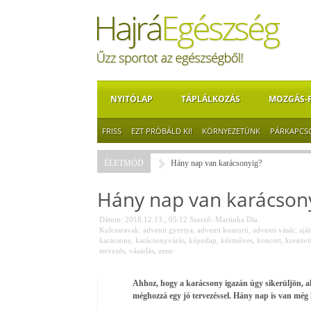
NYITÓLAP
TÁPLÁLKOZÁS
MOZGÁS-
FRISS
EZT PRÓBÁLD KI!
KÖRNYEZETÜNK
PÁRKAPCS
ÉLETMÓD
Hány nap van karácsonyig?
Hány nap van karácson
Dátum: 2018.12.13., 05:12
Szerző:
Martinka Dia
Kulcsszavak:
adventi gyertya
,
adventi koszorú
,
adventi vásár
,
ajá
karácsony
,
karácsonyvárás
,
képeslap
,
kézműves
,
koncert
,
kreativi
tervezés
,
vásárlás
,
zene
Ahhoz, hogy a karácsony igazán úgy sikerüljön, ah
méghozzá egy jó tervezéssel. Hány nap is van még