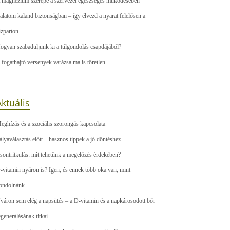
 magnézium szerepe a szervezet egészséges működésében
alatoni kaland biztonságban – így élvezd a nyarat felelősen a
ízparton
ogyan szabaduljunk ki a túlgondolás csapdájából?
 fogathajtó versenyek varázsa ma is töretlen
ktuális
eghízás és a szociális szorongás kapcsolata
ályaválasztás előtt – hasznos tippek a jó döntéshez
sontritkulás: mit tehetünk a megelőzés érdekében?
-vitamin nyáron is? Igen, és ennek több oka van, mint
ondolnánk
yáron sem elég a napsütés – a D-vitamin és a napkárosodott bőr
egenerálásának titkai