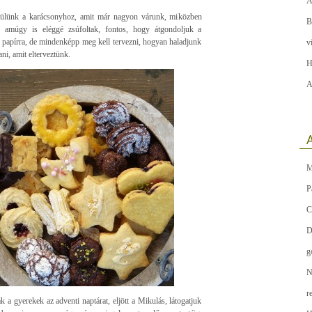
A
erülünk a karácsonyhoz, amit már nagyon várunk, miközben
B
 amúgy is eléggé zsúfoltak, fontos, hogy átgondoljuk a
gy papírra, de mindenképp meg kell tervezni, hogyan haladjunk
v
ni, amit elterveztünk.
H
A
A
M
P
C
D
g
N
r
 a gyerekek az adventi naptárat, eljött a Mikulás, látogatjuk