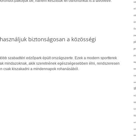
őröndöt pakoljuk be, hanem készítsük fel otthonunkat is a távollétre.
od
ol
ot
ön
ős
pa
használjuk biztonságosan a közösségi
p
pr
ps
több szabadtéri edzőpark épült országszerte. Ezek a modern sportterek
re
nak mindazoknak, akik szeretnének egészségesebben élni, rendszeresen
n csak kiszakadni a mindennapok rohanásából.
re
sa
sor
s
sü
sz
sz
s
szí
sz
s