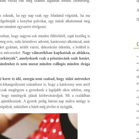
zonban vissza van még számos izgalmas teendő szentestéig.
H
A
yan soknak, ha egy nap csak egy feladattal végzünk, ha ma
D
ölgethetjük a konyhai polcokat, egy másik alkalommal meg
het mindent egyszerre elvégezni.
 azonban, hogy nagyon sok minden fillérekből, saját kezűleg is
eteg ovis, sulis kézműves adventi, karácsonyi alkotással, amit
 gyártani, terítőt varrni, dekoráción ötletelni, a boltból is
tos mécseseket.
Nagy választékban kaphatóak az ablakra,
A-v
dekorkütyük”, amelyeknek csak a pénztárcánk szab határt.
 mindenhez és nem mutat minden csillogós minden drága
akt
áll
a
i keret és idő, energia nem szabad, hogy túlzó méreteket
a
m kihangsúlyozni századszor is, hogy a karácsony nem arról
 csak meglegyen a gyereknek a legújabb okos telefon, meg
arc
 hogy mindegyik plázát körbevásároljuk. Mi a családban
vi
 ajándékozunk. A gyerek pedig három nap múlva amúgy is
ba
utópályát, miközben a hitelt még jövőre is nyögjük.
bet
bi
bő
cig
csí