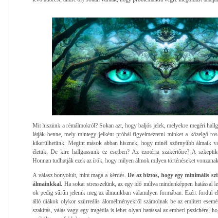
Mit hiszünk a rémálmokról? Sokan azt, hogy baljós jelek, melyekre megéri hallg
látják benne, mely mintegy jelként próbál figyelmeztetni minket a közelgő ros
kikerülhetünk. Megint mások abban hisznek, hogy minél szörnyűbb álmaik va
életük. De kire hallgassunk ez esetben? Az ezotéria szakértőire? A szkept
Honnan tudhatják ezek az írók, hogy milyen álmok milyen történéseket vonzana
A válasz bonyolult, mint maga a kérdés.
De az biztos, hogy egy minimális sz
álmainkkal.
Ha sokat stresszelünk, az egy idő múlva mindenképpen hatással les
ok pedig sűrűn jelenik meg az álmunkban valamilyen formában. Ezért fordul elő
álló diákok olykor szürreális álomélményekről számolnak be az említett esem
szakítás, válás vagy egy tragédia is lehet olyan hatással az emberi pszichére, h