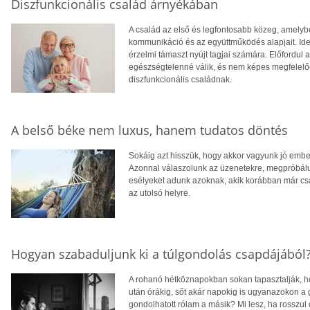
Diszfunkcionális család árnyékában
A család az első és legfontosabb közeg, amelyb
kommunikáció és az együttműködés alapjait. Ideá
érzelmi támaszt nyújt tagjai számára. Előfordul
egészségtelenné válik, és nem képes megfelelően
diszfunkcionális családnak.
A belső béke nem luxus, hanem tudatos döntés
Sokáig azt hisszük, hogy akkor vagyunk jó embe
Azonnal válaszolunk az üzenetekre, megpróbálun
esélyeket adunk azoknak, akik korábban már csa
az utolsó helyre.
Hogyan szabaduljunk ki a túlgondolás csapdájából
A rohanó hétköznapokban sokan tapasztalják, ho
után órákig, sőt akár napokig is ugyanazokon a
gondolhatott rólam a másik? Mi lesz, ha rosszul