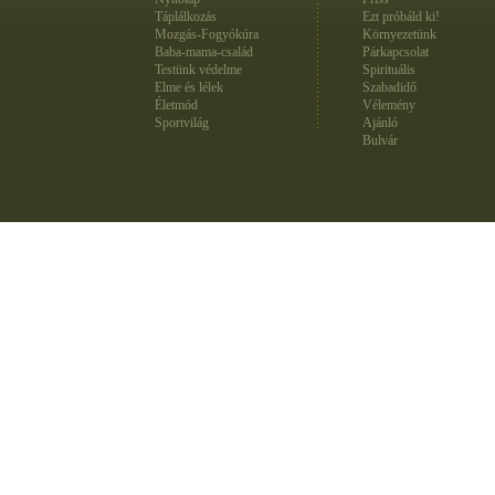
Táplálkozás
Ezt próbáld ki!
Mozgás-Fogyókúra
Környezetünk
Baba-mama-család
Párkapcsolat
Testünk védelme
Spirituális
Elme és lélek
Szabadidő
Életmód
Vélemény
Sportvilág
Ajánló
Bulvár