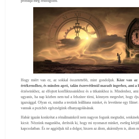
próbálja meg feldolgozni.
Hogy miért van ez, az sokkal összetettebb, mint gondoljuk.
Köze van az e
értékrendhez, és minden apró, talán észrevétlenül maradt ingerhez, ami a kü
érzéseinkhez, az elfojtott konfliktusainkhoz és a titkainkhoz is. Mindenhez, ami
ugyanis, ha nap közben nem tud a felszínre törni, könnyen megeshet, hogy éjs
igazsággal. Olyan ez, mintha a testünk leállítana minket, és levetítene egy film
vannak a pszichés egészségünk elhanyagolásának.
Habár igazán konkrétat a rémálmainkról nem nagyon fogunk megtudni, senkinek 
kicsit. Nézzünk magunkba, derítsük ki, hogy mi nyomaszt minket, esetleg kérjük
kapcsolatban. És ne aggódjuk túl a dolgot, hiszen az álom, akármilyen is, álom m