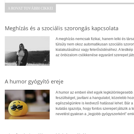
A ROVAT TOVÁBBI CIKKEI
Meghízás és a szociális szorongás kapcsolata
A meghízás nemcsak fizikai, hanem lelki és tár
túlsúly nem okoz automatikusan szociális szoro
kialakulásához vagy felerősödéséhez. A testkép
az önbizalom csökkenése egyaránt szerepet ját
A humor gyógyító ereje
A humor az emberi élet egyik legkülönlegesebb 
feszültséget, javítani a hangulatot, közelebb 
egészségünkre is kedvező hatással lehet. Bár a 
kutatás igazolja, hogy fontos szerepet játszik a 
nevetést gyakran a „legjobb gyógyszerként” eml