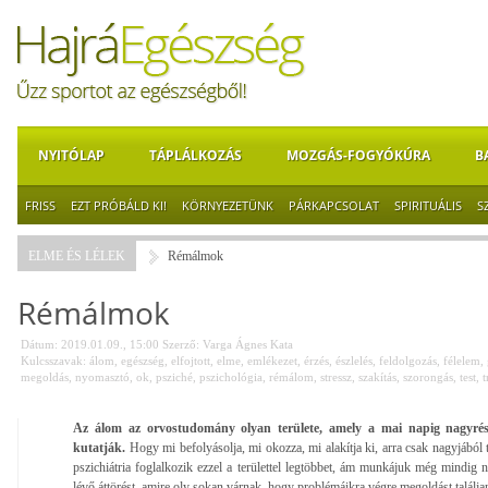
NYITÓLAP
TÁPLÁLKOZÁS
MOZGÁS-FOGYÓKÚRA
B
FRISS
EZT PRÓBÁLD KI!
KÖRNYEZETÜNK
PÁRKAPCSOLAT
SPIRITUÁLIS
S
ELME ÉS LÉLEK
Rémálmok
Rémálmok
Dátum: 2019.01.09., 15:00
Szerző:
Varga Ágnes Kata
Kulcsszavak:
álom
,
egészség
,
elfojtott
,
elme
,
emlékezet
,
érzés
,
észlelés
,
feldolgozás
,
félelem
,
megoldás
,
nyomasztó
,
ok
,
psziché
,
pszichológia
,
rémálom
,
stressz
,
szakítás
,
szorongás
,
test
,
t
Az álom az orvostudomány olyan területe, amely a mai napig nagyrész
kutatják.
Hogy mi befolyásolja, mi okozza, mi alakítja ki, arra csak nagyjából 
pszichiátria foglalkozik ezzel a területtel legtöbbet, ám munkájuk még mindig
lévő áttörést, amire oly sokan várnak, hogy problémáikra végre megoldást találja