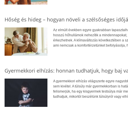
Hőség és hideg – hogyan növeli a szélsőséges időjá
Az elmúlt években egyre gyakrabban tapasztalhat
hosszú hőhullámok nehezítik a mindennapokat, té
érkezhetnek. A klímaváltozás következtében a 
ami nemcsak a komfortérzetünket befolyásolja, 
Gyermekkori elhízás: honnan tudhatjuk, hogy baj v
A gyermekkori elhízás világszerte egyre nagyo
sem kivétel. A túlsúly már gyermekkorban is hatá
felismerjük, ha egy kisgyermek testsúlya már 
tudhatjuk, mikortól beszélünk túlsúlyról vagy elh