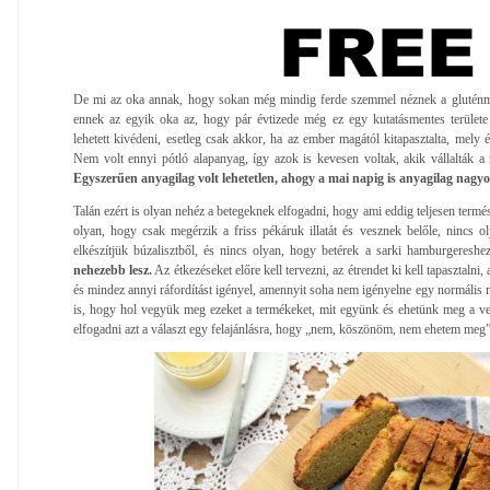
De mi az oka annak, hogy sokan még mindig ferde szemmel néznek a gluténme
ennek az egyik oka az, hogy pár évtizede még ez egy kutatásmentes területe
lehetett kivédeni, esetleg csak akkor, ha az ember magától kitapasztalta, mely é
Nem volt ennyi pótló alapanyag, így azok is kevesen voltak, akik vállalták a ne
Egyszerűen anyagilag volt lehetetlen, ahogy a mai napig is anyagilag nagyo
Talán ezért is olyan nehéz a betegeknek elfogadni, hogy ami eddig teljesen termés
olyan, hogy csak megérzik a friss pékáruk illatát és vesznek belőle, nincs o
elkészítjük búzalisztből, és nincs olyan, hogy betérek a sarki hamburgereshe
nehezebb lesz.
Az étkezéseket előre kell tervezni, az étrendet ki kell tapasztalni
és mindez annyi ráfordítást igényel, amennyit soha nem igényelne egy normális 
is, hogy hol vegyük meg ezeket a termékeket, mit együnk és ehetünk meg a ve
elfogadni azt a választ egy felajánlásra, hogy „nem, köszönöm, nem ehetem meg”