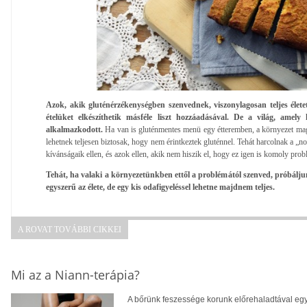
Azok, akik gluténérzékenységben szenvednek, viszonylagosan teljes élete
ételüket elkészíthetik másféle liszt hozzáadásával. De a világ, amel
alkalmazkodott.
Ha van is gluténmentes menü egy étteremben, a környezet ma
lehetnek teljesen biztosak, hogy nem érintkeztek gluténnel. Tehát harcolnak a „nor
kívánságaik ellen, és azok ellen, akik nem hiszik el, hogy ez igen is komoly prob
Tehát, ha valaki a környezetünkben ettől a problémától szenved, próbálju
egyszerű az élete, de egy kis odafigyeléssel lehetne majdnem teljes.
A ROVAT TOVÁBBI CIKKEI
Mi az a Niann-terápia?
A bőrünk feszessége korunk előrehaladtával egy