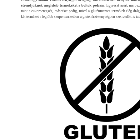
étrendjüknek megfelelő termékeket a boltok polcain.
Egyrészt azért, mert e
mint a cukorbetegség, másrészt pedig, mivel a gluténmentes termékek elég drágá
két terméket a legtöbb szupermarketben a gluténérzékenységben szenvedők is tal