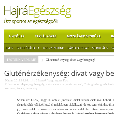
NYITÓLAP
TÁPLÁLKOZÁS
MOZGÁS-FOGYÓKÚRA
B
FRISS
EZT PRÓBÁLD KI!
KÖRNYEZETÜNK
PÁRKAPCSOLAT
SPIRITUÁLIS
S
TESTÜNK VÉDELME
Gluténérzékenység: divat vagy betegség?
Gluténérzékenység: divat vagy b
Dátum: 2019.04.16., 14:16
Szerző:
Varga Ágnes Kata
Kulcsszavak:
alapanyag
,
betegség
,
diéta
,
élelmiszer
,
emésztés
,
étel
,
főzés
,
glutén
,
gluténérzé
szervezet
,
tanács
,
tudomány
Sokan azt hiszik, hogy különféle „mentes” diétát tartani csak mai hóbort. 
életmódváltás céljából kezd el másképpen táplálkozni, de ezt sem tekinthetjük 
jó, hogy valaki a közérzete és általános jólléte érdekében átvált valamilye
Csakhogy sokan viszont tényleges betegség következtében kényszerülnek