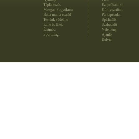
Táplálkozás
Ezt próbáld ki!
Mozgás-Fogyókúra
Környezetünk
Baba-mama-család
Párkapcsolat
Testünk védelme
Spirituális
Elme és lélek
Szabadidő
Életmód
Vélemény
Sportvilág
Ajánló
Bulvár