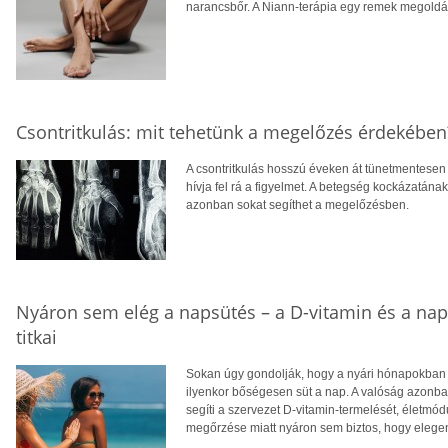
narancsbőr. A Niann-terápia egy remek megoldás
Csontritkulás: mit tehetünk a megelőzés érdekében
A csontritkulás hosszú éveken át tünetmentesen a
hívja fel rá a figyelmet. A betegség kockázatána
azonban sokat segíthet a megelőzésben.
Nyáron sem elég a napsütés – a D-vitamin és a na
titkai
Sokan úgy gondolják, hogy a nyári hónapokban f
ilyenkor bőségesen süt a nap. A valóság azonba
segíti a szervezet D-vitamin-termelését, életm
megőrzése miatt nyáron sem biztos, hogy eleg