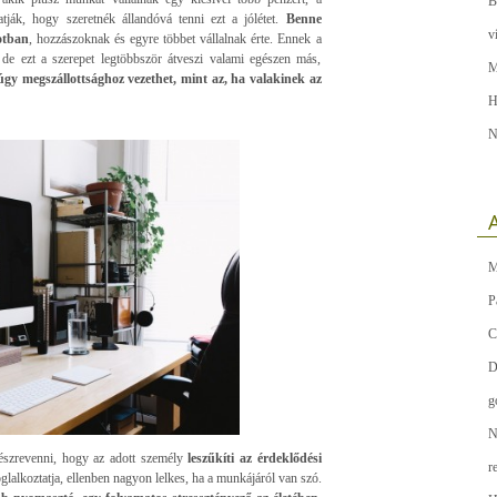
B
tják, hogy szeretnék állandóvá tenni ezt a jólétet.
Benne
v
otban
, hozzászoknak és egyre többet vállalnak érte. Ennek a
 de ezt a szerepet legtöbbször átveszi valami egészen más,
M
gy megszállottsághoz vezethet, mint az, ha valakinek az
H
N
A
M
P
C
D
g
N
észrevenni, hogy az adott személy
leszűkíti az érdeklődési
r
glalkoztatja, ellenben nagyon lelkes, ha a munkájáról van szó.