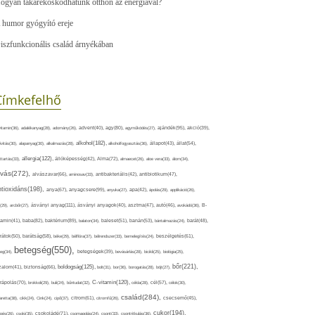
ogyan takarékoskodhatunk otthon az energiával?
 humor gyógyító ereje
iszfunkcionális család árnyékában
Címkefelhő
ajándék(95),
itamin(36),
adalékanyag(28),
adomány(26),
advent(40),
agy(80),
agyműködés(27),
akció(39),
alkohol(182),
ivitás(30),
alapanyag(30),
alkalmazás(28),
alkoholfogyasztás(36),
állapot(43),
állat(54),
allergia(122),
attartás(33),
állóképesség(42),
Alma(72),
almaecet(26),
aloe vera(33),
álom(34),
lvás(272),
alvászavar(66),
aminosav(33),
antibakteriális(42),
antibiotikum(47),
ntioxidáns(198),
anyagcsere(99),
anya(67),
anyuka(27),
apa(42),
ápolás(29),
applikáció(26),
ásványi anyag(111),
(29),
arcbőr(27),
ásványi anyagok(40),
asztma(47),
autó(46),
avokádó(36),
B-
tamin(41),
baba(82),
baktérium(89),
balaton(34),
baleset(51),
banán(53),
bántalmazás(24),
barát(48),
rátok(50),
barátság(58),
béke(29),
bélflóra(37),
bélrendszer(33),
bemelegítés(24),
beszélgetés(61),
betegség(550),
eg(34),
betegségek(39),
bevásárlás(28),
bicikli(25),
biológia(25),
bőr(221),
boldogság(125),
zalom(41),
biztonság(66),
bolt(31),
bor(36),
borogatás(28),
böjt(27),
C-vitamin(120),
rápolás(70),
brokkoli(29),
buli(24),
bűntudat(32),
cékla(28),
cél(57),
célok(30),
család(284),
aretta(38),
cikk(24),
Cink(24),
cipő(37),
citrom(61),
citromfű(26),
csecsemő(45),
cukor(194),
pés(26),
csoki(35),
csokoládé(71),
csomagolás(24),
csont(33),
csontritkulás(36),