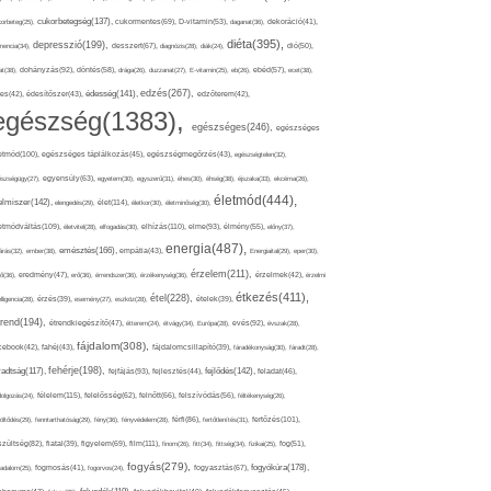
cukorbetegség(137),
orbeteg(25),
cukormentes(69),
D-vitamin(53),
daganat(36),
dekoráció(41),
diéta(395),
depresszió(199),
mencia(34),
desszert(67),
diagnózis(28),
diák(24),
dió(50),
dohányzás(92),
at(38),
döntés(58),
drága(26),
duzzanat(27),
E-vitamin(25),
eb(26),
ebéd(57),
ecet(38),
edzés(267),
édesség(141),
es(42),
édesítőszer(43),
edzőterem(42),
egészség(1383),
egészséges(246),
egészséges
etmód(100),
egészséges táplálkozás(45),
egészségmegőrzés(43),
egészségtelen(32),
észségügy(27),
egyensúly(63),
egyetem(30),
egyszerű(31),
éhes(30),
éhség(38),
éjszaka(33),
ekcéma(26),
életmód(444),
elmiszer(142),
élet(114),
elengedés(29),
életkor(30),
életminőség(30),
etmódváltás(109),
elhízás(110),
elme(93),
életvitel(28),
elfogadás(30),
élmény(55),
előny(37),
energia(487),
emésztés(166),
árás(32),
ember(38),
empátia(43),
Energiaital(29),
eper(30),
érzelem(211),
ő(36),
eredmény(47),
erő(36),
érrendszer(36),
érzékenység(36),
érzelmek(42),
érzelmi
étkezés(411),
étel(228),
elligencia(28),
érzés(39),
esemény(27),
eszköz(28),
ételek(39),
trend(194),
evés(92),
étrendkiegészítő(47),
étterem(24),
étvágy(34),
Európa(28),
évszak(28),
fájdalom(308),
cebook(42),
fahéj(43),
fájdalomcsillapító(39),
fáradékonyság(30),
fáradt(28),
fehérje(198),
radtság(117),
fejfájás(93),
fejlődés(142),
fejlesztés(44),
feladat(46),
félelem(115),
dolgozás(24),
felelősség(62),
felnőtt(66),
felszívódás(56),
féltékenység(26),
fertőzés(101),
töltődés(29),
fenntarthatóság(29),
fény(36),
fényvédelem(28),
férfi(86),
fertőtlenítés(31),
film(111),
szültség(82),
fiatal(39),
figyelem(69),
finom(26),
fitt(34),
fittség(34),
fizikai(25),
fog(51),
fogyás(279),
fogyókúra(178),
gadalom(25),
fogmosás(41),
fogorvos(24),
fogyasztás(67),