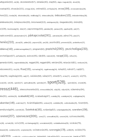
afigyelés(52),
ok(36),
okostelefon(57),
oktatás(40),
olaj(50),
olajos magvak(34),
olcsó(33),
olvasás(101),
orvos(164),
ívaolaj(42),
omega-3(31),
online(52),
orrfolyás(24),
orvostudomány(26),
thon(111),
önbizalom(122),
óvoda(26),
öltözködés(35),
önállóság(27),
önbecsülés(36),
önbizalomhiány(28),
önismeret(113),
értékelés(44),
önfejlesztés(59),
önkifejezés(26),
öregedés(46),
öröm(69),
z(109),
őszinteség(34),
ötlet(37),
pajzsmirigy(53),
pakolás(30),
panasz(25),
paprika(28),
pár(27),
párkapcsolat(241),
radicsom(52),
páratartalom(27),
pattanás(30),
pénz(74),
piac(27),
ihenés(210),
pizza(25),
pollen(32),
popcorn(35),
por(26),
pozitív(83),
prevenció(25),
probiotikum(37),
psziché(290),
pszichológia(230),
obléma(142),
problémamegoldás(27),
program(60),
recept(131),
zichológus(67),
puffadás(34),
pulzus(45),
rák(69),
reakció(33),
reflux(31),
generáció(46),
regenerálódás(28),
reggel(39),
reggeli(89),
reklám(39),
relaxáció(81),
rendszer(24),
Rost(131),
ndszeres(41),
rizs(34),
rozmaring(24),
rugalmasság(24),
ruha(42),
rutin(47),
sajt(67),
segítség(100),
séta(107),
láta(78),
sejt(27),
sérülés(58),
siker(67),
sírás(27),
smink(37),
só(70),
sport(528),
ozat(33),
sör(26),
spenót(27),
spiritualitás(28),
spórolás(37),
sportoló(31),
strand(35),
tressz(446),
sütemény(94),
stresszkezelés(53),
stresszoldás(34),
súly(25),
súlyzó(24),
szabadidő(142),
tés(91),
sütőtök(25),
szabadság(47),
szabály(25),
szabályok(24),
szájhigiénia(24),
akember(140),
szakítás(27),
Számítógép(46),
száraz(24),
szédülés(35),
székrekedés(25),
Szem(54),
Szénhidrát(181),
emélyiség(94),
szerelem(156),
szemét(32),
szépség(52),
szépségápolás(26),
szervezet(306),
zeretet(207),
szex(27),
szexualitás(25),
szezon(34),
szilveszter(48),
szív(109),
n(28),
színek(36),
szívbetegség(32),
szocializáció(30),
szódabikarbóna(35),
szokás(79),
szorongás(178),
okások(33),
szolárium(24),
szoptatás(33),
szórakozás(45),
szőlő(25),
szülés(70),
zülő(203),
tanács(161),
szülők(25),
szűrővizsgálat(34),
tablet(44),
takarítás(50),
támogatás(36),