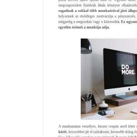
megszaporodott fizetésük láttán könnyen elhatározha
ragadnak a sokkal több munkaórával járó állap
helyzetnek az elsődleges motivációja a pénzszerzés,
mégpedig a megszokás vagy a kiüresedé
s. Ez ugyanú
egyetlen örömét a munkája adja.
A munkamánia veszélyes, hiszen csupán arról lehet 
körét
, kevesebbet jár el szórakozni, kevesebb dolog fo