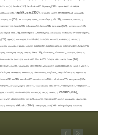
tápanyag(181),
tanulás(159),
ár(36),
tánc(26),
tanulmány(40),
tapasztalat(27),
táplálék(34),
táplálkozás(353),
lálékkiegészítő(25),
tárolás(29),
társ(27),
társadalom(50),
társaság(31),
tea(158),
tél(153),
vasz(87),
technika(46),
tej(88),
tejtermék(60),
telefon(49),
televízió(31),
terápia(92),
terhesség(96),
természet(129),
természetes(103),
ljesítmény(46),
termék(44),
test(171),
testmozgás(97),
rvezés(46),
testsúly(79),
testtartás(27),
tészta(39),
tevékenység(44),
pp(118),
tippek(27),
tisztaság(35),
tisztítás(44),
tojás(91),
torna(43),
torokfájás(32),
törődés(27),
tudatosság(115),
tudomány(106),
ténet(38),
trauma(31),
trükk(25),
tudás(30),
tudatos(46),
túlsúly(72),
tünet(139),
ra(78),
turmix(64),
túró(29),
tüdő(28),
tünetek(64),
türelem(47),
uborka(26),
újév(42),
ünnep(148),
ahasznosítás(37),
újszülött(26),
úszás(46),
Utazás(85),
Üdítő(26),
ülőmunka(27),
csora(79),
válás(24),
választás(29),
változás(48),
változatos(24),
várandósság(54),
város(24),
vas(64),
sárlás(85),
vashiány(31),
védekezés(28),
védelem(59),
vegán(48),
vegetáriánus(43),
vegyszer(28),
vércukorszint(108),
vérnyomás(125),
lemény(57),
vér(41),
vércukor(49),
vérkeringés(77),
rseny(46),
vérszegénység(34),
vese(46),
veszekedés(29),
veszély(45),
veszélyes(54),
világháló(41),
vitamin(406),
ág(34),
vírus(82),
viselkedés(86),
viszketés(30),
vita(34),
vitalitás(31),
víz(184),
aminhiány(33),
vitaminok(86),
vizsga(26),
vizsgálat(59),
zab(34),
zabkása(36),
zabpehely(36),
zöldség(304),
zsír(166),
ar(24),
zene(85),
zöldségek(32),
zsírégetés(46),
zsírsav(25)