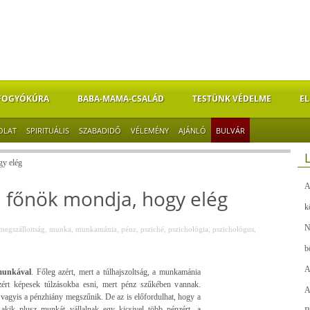
FOGYÓKÚRA
BABA-MAMA-CSALÁD
TESTÜNK VÉDELME
EL
OLAT
SPIRITUÁLIS
SZABADIDŐ
VÉLEMÉNY
AJÁNLÓ
BULVÁR
gy elég
A
 főnök mondja, hogy elég
k
N
megszállottság
,
munka
,
munkamánia
,
pénz
,
psziché
,
pszichológia
,
pszichológus
,
b
A
 munkával
. Főleg azért, mert a túlhajszoltság, a munkamánia
zért képesek túlzásokba esni, mert pénz szűkében vannak.
A
, vagyis a pénzhiány megszűnik. De az is előfordulhat, hogy a
, akik plusz munkát vállalnak egy kicsivel több pénzért, a