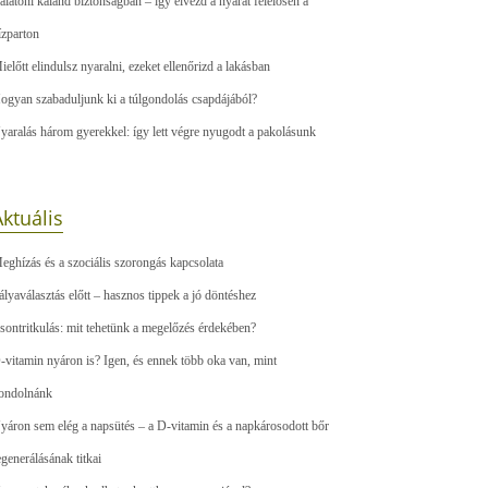
alatoni kaland biztonságban – így élvezd a nyarat felelősen a
ízparton
ielőtt elindulsz nyaralni, ezeket ellenőrizd a lakásban
ogyan szabaduljunk ki a túlgondolás csapdájából?
yaralás három gyerekkel: így lett végre nyugodt a pakolásunk
ktuális
eghízás és a szociális szorongás kapcsolata
ályaválasztás előtt – hasznos tippek a jó döntéshez
sontritkulás: mit tehetünk a megelőzés érdekében?
-vitamin nyáron is? Igen, és ennek több oka van, mint
ondolnánk
yáron sem elég a napsütés – a D-vitamin és a napkárosodott bőr
egenerálásának titkai