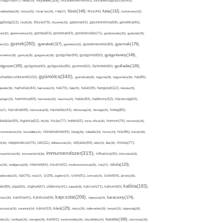
folyadék(119),
khagyma(47),
folsav(25),
folyadékbevitel(40),
folyadékfogyasztás(45),
főzés(149),
futás(132),
yadékpótlás(29),
fontos(25),
forralt bor(26),
Föld(27),
friss(44),
futóverseny(32),
ggőség(112),
fürdő(26),
fűszer(79),
fűszerek(28),
gabona(42),
gasztronómia(58),
genetika(45),
tén(32),
gluténmentes(34),
gomba(53),
gondolat(43),
gondolkodás(71),
gondoskodás(33),
gyakorlat(29),
gyerek(260),
gyermek(179),
gyerekek(117),
ász(31),
gyerekkor(32),
gyereknevelés(83),
gyógynövény(149),
ermekkor(36),
gyertya(28),
gyógyászat(36),
gyógyítás(69),
gyógymód(50),
ógyszer(165),
gyulladás(126),
gyógytea(40),
gyógyulás(85),
gyomor(62),
Gyömbér(66),
gyümölcs(340),
ulladáscsökkentő(102),
gyümölcslé(28),
hagyma(28),
hagyomány(36),
haj(85),
hangulat(112),
ápolás(36),
hajhullás(44),
hajmosás(24),
hal(70),
hála(25),
halál(39),
hányás(25),
yinger(25),
harmónia(69),
hasmenés(35),
hasznos(24),
hatás(84),
hatékony(52),
házasság(64),
i(27),
háziállat(48),
házimunka(28),
háztartás(43),
hétköznap(24),
hétvége(25),
hideg(80),
dratálás(69),
higiénia(52),
hit(26),
hízás(77),
hobbi(62),
home office(26),
hormon(79),
hormonok(25),
rmonrendszer(24),
hozzáállás(31),
hőmérséklet(44),
hőség(36),
hulladék(33),
humor(24),
hús(86),
húsvét(36),
idő(111),
ő(30),
idegrendszer(75),
időbeosztás(32),
időjárás(69),
idős(24),
illat(30),
illóolaj(77),
immunrendszer(315),
munerősítés(30),
immunerősítő(36),
influenza(45),
információ(33),
iskola(123),
er(29),
intelligencia(28),
internet(64),
inzulin(42),
inzulinrezisztencia(35),
írás(27),
olakezdés(25),
ital(75),
ivás(27),
íz(39),
izgalom(27),
izom(91),
izomzat(24),
ízület(54),
járvány(35),
kalória(193),
ték(89),
jóga(56),
Joghurt(67),
jótékony(41),
kaland(28),
kalcium(71),
kálium(50),
kapcsolat(209),
karácsony(174),
masz(30),
kamilla(41),
Kánikula(59),
káposzta(24),
kávé(125),
ácsonyfa(25),
karantén(34),
káros(53),
keksz(29),
kellemetlen(29),
kenyér(32),
képesség(28),
kezelés(166),
dés(31),
kerékpár(25),
keringés(26),
kert(52),
kertészkedés(26),
készülődés(24),
kézmosás(28),