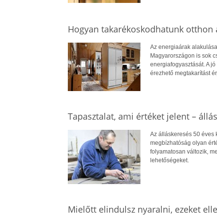
Hogyan takarékoskodhatunk otthon a
Az energiaárak alakulása
Magyarországon is sok cs
energiafogyasztását. A jó 
érezhető megtakarítást ér
Tapasztalat, ami értéket jelent – állá
Az álláskeresés 50 éves ko
megbízhatóság olyan érté
folyamatosan változik, me
lehetőségeket.
Mielőtt elindulsz nyaralni, ezeket el