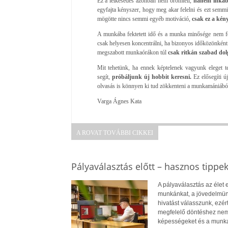
Ez a lelkesedés azonban nem örömteli,
hanem inkább
egyfajta kényszer, hogy meg akar felelni és ezt semm
mögötte nincs semmi egyéb motiváció,
csak ez a kén
A munkába fektetett idő és a munka minősége nem fel
csak helyesen koncentrálni, ha bizonyos időközönként
megszabott munkaórákon túl
csak ritkán szabad dol
Mit tehetünk, ha ennek képtelenek vagyunk eleget t
segít,
próbáljunk új hobbit keresni.
Ez elősegíti ú
olvasás is könnyen ki tud zökkenteni a munkamániábó
Varga Ágnes Kata
A ROVAT TOVÁBBI CIKKEI
Pályaválasztás előtt – hasznos tippe
A pályaválasztás az élet
munkánkat, a jövedelmün
hivatást válasszunk, ezé
megfelelő döntéshez nem
képességeket és a munkae