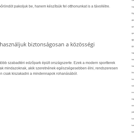
fo
őröndöt pakoljuk be, hanem készítsük fel otthonunkat is a távollétre.
fol
fü
glu
gy
gy
gy
használjuk biztonságosan a közösségi
gy
haj
hán
több szabadtéri edzőpark épült országszerte. Ezek a modern sportterek
ház
nak mindazoknak, akik szeretnének egészségesebben élni, rendszeresen
hi
n csak kiszakadni a mindennapok rohanásából.
ho
hűt
im
ing
isk
já
ka
kar
kér