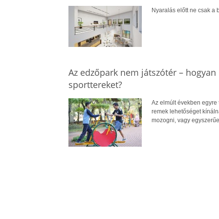
Nyaralás előtt ne csak a b
Az edzőpark nem játszótér – hogyan 
sporttereket?
Az elmúlt években egyre 
remek lehetőséget kínál
mozogni, vagy egyszerűe