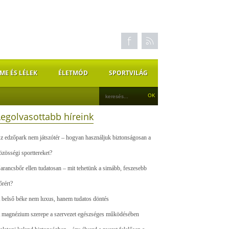
ME ÉS LÉLEK
ÉLETMÓD
SPORTVILÁG
Legolvasottabb híreink
z edzőpark nem játszótér – hogyan használjuk biztonságosan a
özösségi sporttereket?
arancsbőr ellen tudatosan – mit tehetünk a simább, feszesebb
őrért?
 belső béke nem luxus, hanem tudatos döntés
 magnézium szerepe a szervezet egészséges működésében