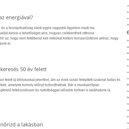
cuk
de
z energiával?
div
éd
 és a fenntarthatóság iránti egyre nagyobb figyelem miatt ma
alád keresi a lehetőséget arra, hogyan csökkentheti otthona
hír az, hogy nem feltétlenül kell milliókat költeni korszerűsítésre ahhoz, hogy
él
jünk el.
eg
él
él
elv
skeresés 50 év felett
erd
int
r felett új kihívásokat jelenthet, ám az évek során felépített szakmai tudás és
kek, amelyek komoly előnyt biztosíthatnak. Bár a munkaerőpiac
é
gfelelő felkészüléssel és nyitottsággal idősebb korban is találhatunk új
fa
fá
fel
fel
fe
lenőrizd a lakásban
fo