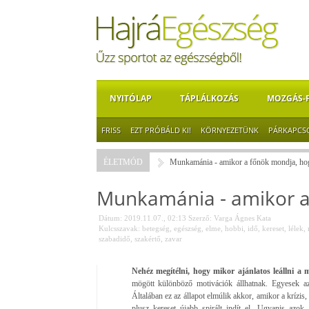
NYITÓLAP
TÁPLÁLKOZÁS
MOZGÁS-
FRISS
EZT PRÓBÁLD KI!
KÖRNYEZETÜNK
PÁRKAPCS
ÉLETMÓD
Munkamánia - amikor a főnök mondja, ho
Munkamánia - amikor a
Dátum: 2019.11.07., 02:13
Szerző:
Varga Ágnes Kata
Kulcsszavak:
betegség
,
egészség
,
elme
,
hobbi
,
idő
,
kereset
,
lélek
,
szabadidő
,
szakértő
,
zavar
Nehéz megítélni, hogy mikor ajánlatos leállni a
mögött különböző motivációk állhatnak. Egyesek a
Általában ez az állapot elmúlik akkor, amikor a krízis
plusz kereset újabb spirált indít el. Ugyanis azok