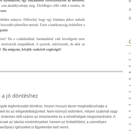
 nyomasztó, egy folyamatos stressztényező az életében
,
H
i sem akadályozhatja meg. Elsődleges céllá válik a munka, de
A
yszer
D
tétlen arányos. Előfordul, hogy egy feladatra akkor tudunk
 hosszabb pihenőket tartunk. Ezért a hatékonyság érdekében a
gozni.
enni? Ha a családunkkal, barátainkkal való beszélgetés nem
j motivációk megtalálását. A sportok, művészetek, de akár az
l.
Ha mégsem, kérjük szakértő segítségét!
A-v
akt
áll
a
a
arc
vi
k a jó döntéshez
ba
bet
 egyik legfontosabb döntése, hiszen hosszú távon meghatározhatja a
ket és az elégedettségünket. Nem könnyű eldönteni, milyen szakmát vagy
bi
rt érdemes időt szánni az önismeretre és a lehetőségek megismerésére. A
bő
csak az iskolai eredményeket, hanem az érdeklődést, a személyes
cig
rőpiaci igényeket is figyelembe kell venni.
csí