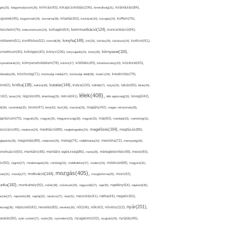
kikapcsolódás(106),
gés(25),
kiegyensúlyozott(26),
kihívás(43),
kimerültség(31),
kirándulás(84),
sgyerek(45),
kisgyermek(34),
kismama(38),
kitartás(50),
kockázat(34),
kocogás(24),
koffein(76),
kommunikáció(124),
koncentráció(94),
leszterin(76),
koleszterinszint(24),
kollagén(54),
konyha(149),
nditerem(51),
konfliktus(52),
kontroll(28),
kór(25),
kórház(29),
kórokozó(24),
kortizol(41),
könyv(106),
környezet(116),
zmetikum(40),
köhögés(40),
könyvajánló(24),
köret(30),
nyezetbarát(31),
környezetvédelem(78),
köröm(27),
kötődés(49),
következmény(33),
közérzet(43),
lekedés(26),
közösség(71),
közösségi média(27),
közösségi oldal(38),
kreatív(34),
kreativitás(79),
kritika(139),
kutatás(144),
kutya(100),
ém(62),
kultúra(36),
külföld(27),
kütyü(33),
lakás(65),
látás(34),
lélek(408),
z(42),
lazac(24),
légzés(49),
lehetőség(25),
lekvár(41),
lelki egészség(33),
levegő(42),
él(28),
Levendula(32),
leves(47),
lista(32),
liszt(36),
macska(33),
magány(42),
magas vérnyomás(28),
gnézium(70),
magvak(25),
magyar(25),
Magyarország(28),
magzat(25),
máj(60),
mandula(33),
marketing(31),
megelőzés(164),
sszázs(45),
medence(24),
meditáció(89),
megbetegedés(24),
megfázás(89),
glepetés(28),
megoldás(89),
melatonin(29),
meleg(74),
mellékhatás(24),
memória(72),
mennyiség(26),
nstruáció(50),
mentális(48),
mentális egészség(86),
menü(28),
méregtelenítés(48),
mese(40),
z(92),
migrén(27),
mindennapok(34),
minőség(33),
mobiltelefon(27),
modern(24),
módszer(68),
mogyoró(31),
mozgás(405),
motiváció(144),
sás(31),
mosoly(27),
mozgásforma(25),
mozi(42),
nka(182),
munkahely(92),
műtét(38),
művészet(29),
nagyszülő(27),
nap(35),
napfény(54),
napirend(35),
pozás(37),
napsütés(38),
naptej(32),
narancs(27),
nasi(31),
nassolás(41),
nátha(44),
negatív(50),
nyár(201),
nő(106),
növény(112),
hézség(36),
népszerű(42),
nevelés(83),
nevetés(30),
nők(42),
nyugalom(102),
aralás(90),
nyári szünet(27),
nyelv(26),
nyomelem(33),
nyugtató(29),
nyújtás(45),