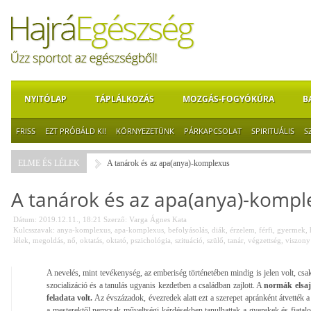
NYITÓLAP
TÁPLÁLKOZÁS
MOZGÁS-FOGYÓKÚRA
B
FRISS
EZT PRÓBÁLD KI!
KÖRNYEZETÜNK
PÁRKAPCSOLAT
SPIRITUÁLIS
S
ELME ÉS LÉLEK
A tanárok és az apa(anya)-komplexus
A tanárok és az apa(anya)-kompl
Dátum: 2019.12.11., 18:21
Szerző:
Varga Ágnes Kata
Kulcsszavak:
anya-komplexus
,
apa-komplexus
,
befolyásolás
,
diák
,
érzelem
,
férfi
,
gyermek
,
lélek
,
megoldás
,
nő
,
oktatás
,
oktató
,
pszichológia
,
szituáció
,
szülő
,
tanár
,
végzettség
,
viszony
A nevelés, mint tevékenység, az emberiség történetében mindig is jelen volt, cs
szocializáció és a tanulás ugyanis kezdetben a családban zajlott. A
normák elsajá
feladata volt.
Az évszázadok, évezredek alatt ezt a szerepet apránként átvették a t
a mesterektől nemcsak műveltségi kérdésekben tanulhattak a gyerekek és fiatal