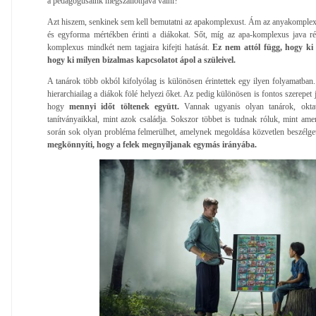
a pedagógusaink megszállottjává válni?
Azt hiszem, senkinek sem kell bemutatni az apakomplexust. Ám az anyakomplex
és egyforma mértékben érinti a diákokat. Sőt, míg az apa-komplexus java rés
komplexus mindkét nem tagjaira kifejti hatását.
Ez nem attól függ, hogy ki
hogy ki milyen bizalmas kapcsolatot ápol a szüleivel.
A tanárok több okból kifolyólag is különösen érintettek egy ilyen folyamatban.
hierarchiailag a diákok fölé helyezi őket. Az pedig különösen is fontos szerepet 
hogy
mennyi időt töltenek együtt.
Vannak ugyanis olyan tanárok, oktat
tanítványaikkal, mint azok családja. Sokszor többet is tudnak róluk, mint am
során sok olyan probléma felmerülhet, amelynek megoldása közvetlen beszélget
megkönnyíti, hogy a felek megnyíljanak egymás irányába.