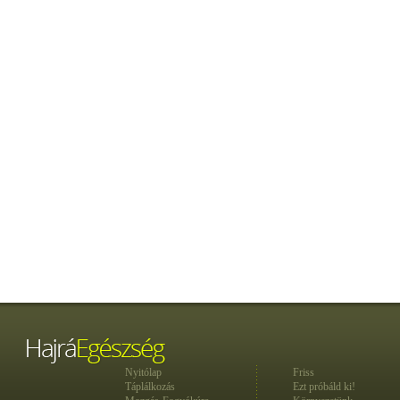
Nyitólap
Friss
Táplálkozás
Ezt próbáld ki!