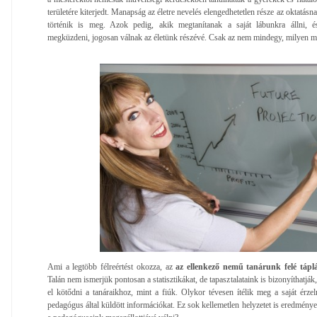
területére kiterjedt. Manapság az életre nevelés elengedhetetlen része az oktatásn
történik is meg. Azok pedig, akik megtanítanak a saját lábunkra állni, 
megküzdeni, jogosan válnak az életünk részévé. Csak az nem mindegy, milyen m
Ami a legtöbb félreértést okozza, az
az ellenkező nemű tanárunk felé táplá
Talán nem ismerjük pontosan a statisztikákat, de tapasztalataink is bizonyíthatj
el kötődni a tanáraikhoz, mint a fiúk. Olykor tévesen ítélik meg a saját érze
pedagógus által küldött információkat. Ez sok kellemetlen helyzetet is eredmén