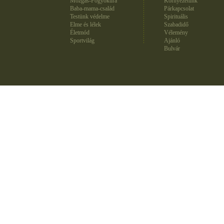
Mozgás-Fogyókúra
Környezetünk
Baba-mama-család
Párkapcsolat
Testünk védelme
Spirituális
Elme és lélek
Szabadidő
Életmód
Vélemény
Sportvilág
Ajánló
Bulvár