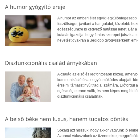
A humor gyógyító ereje
A humor az emberi élet egyik legkülönlegesebb 
feszültséget, javítani a hangulatot, közelebb 
egészségünkre is kedvező hatással lehet. Bár a 
kutatás igazolja, hogy fontos szerepet játszik a 
nevetést gyakran a „legjobb gyógyszerként” eml
Diszfunkcionális család árnyékában
A család az első és legfontosabb közeg, amelyb
kommunikáció és az együttműködés alapjait. Ideá
érzelmi támaszt nyújt tagjai számára. Előfordul
egészségtelenné válik, és nem képes megfelelően
diszfunkcionális családnak.
A belső béke nem luxus, hanem tudatos döntés
Sokáig azt hisszük, hogy akkor vagyunk jó embe
Azonnal válaszolunk az üzenetekre, megpróbálun