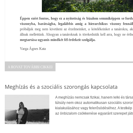
Éppen ezért fontos, hogy ez a nyitottság és bizalom semmiképpen se fordul
viszonyba, barátságba, legalábbis amíg a hierarchikus viszony fennáll
próbáljuk meg nem kivetíteni az érzelmeinket, a kötelékeinket a tanárokra, a
állnak mellettünk. Ahogyan a tanároknak is törekedniük kell arra, hogy ne érthe
megtartása ugyanis mindkét fél érdekeit szolgálja.
Varga Ágnes Kata
A ROVAT TOVÁBBI CIKKEI
Meghízás és a szociális szorongás kapcsolata
A meghízás nemcsak fizikai, hanem lelki és tár
túlsúly nem okoz automatikusan szociális szoro
kialakulásához vagy felerősödéséhez. A testkép
az önbizalom csökkenése egyaránt szerepet ját