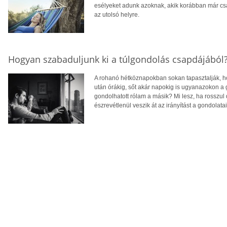
esélyeket adunk azoknak, akik korábban már csa
az utolsó helyre.
Hogyan szabaduljunk ki a túlgondolás csapdájából
A rohanó hétköznapokban sokan tapasztalják, ho
után órákig, sőt akár napokig is ugyanazokon a
gondolhatott rólam a másik? Mi lesz, ha rosszul
észrevétlenül veszik át az irányítást a gondolatain