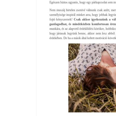
Egészen biztos ugyanis, hogy egy párkapcsolat sem m
Nem muszáj hirtelen zsenivé válnunk csak azért, me
személyisége inspirál minket arra, hogy jobbak legyü
fojtó kényszernek!
Csak akkor igyekezzünk a vált
gazdagodhat, és mindeközben komfortosan ére
munkára, és az alapvető érdeklődési körökre, hobbikra
hogy jártasak legyünk benne, akkor nem lesz abból p
érdekében. De ha a másik által keltett motiváció követk