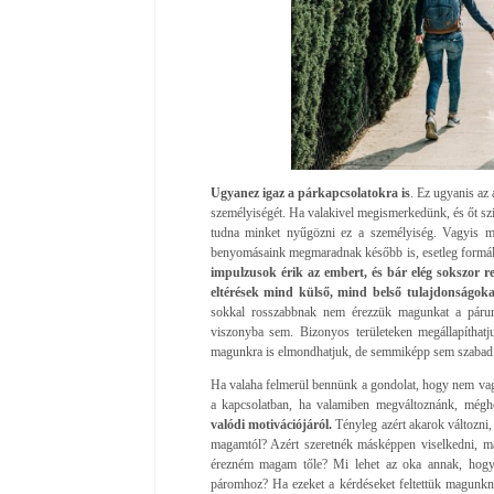
Ugyanez igaz a párkapcsolatokra is
. Ez ugyanis az 
személyiségét. Ha valakivel megismerkedünk, és őt szimp
tudna minket nyűgözni ez a személyiség. Vagyis meg
benyomásaink megmaradnak később is, esetleg formál
impulzusok érik az embert, és bár elég sokszor r
eltérések mind külső, mind belső tulajdonságokat
sokkal rosszabbnak nem érezzük magunkat a párunk
viszonyba sem. Bizonyos területeken megállapíthatj
magunkra is elmondhatjuk, de semmiképp sem szabad eze
Ha valaha felmerül bennünk a gondolat, hogy nem va
a kapcsolatban, ha valamiben megváltoznánk, mégh
valódi motivációjáról.
Tényleg azért akarok változni,
magamtól? Azért szeretnék másképpen viselkedni, má
érezném magam tőle? Mi lehet az oka annak, hogy 
páromhoz? Ha ezeket a kérdéseket feltettük magunknak