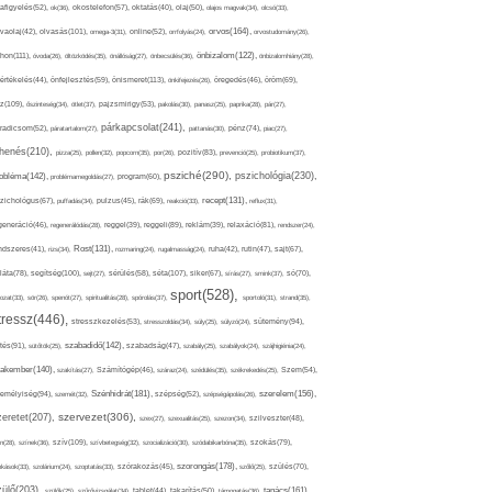
afigyelés(52),
ok(36),
okostelefon(57),
oktatás(40),
olaj(50),
olajos magvak(34),
olcsó(33),
olvasás(101),
orvos(164),
ívaolaj(42),
omega-3(31),
online(52),
orrfolyás(24),
orvostudomány(26),
thon(111),
önbizalom(122),
óvoda(26),
öltözködés(35),
önállóság(27),
önbecsülés(36),
önbizalomhiány(28),
önismeret(113),
értékelés(44),
önfejlesztés(59),
önkifejezés(26),
öregedés(46),
öröm(69),
z(109),
őszinteség(34),
ötlet(37),
pajzsmirigy(53),
pakolás(30),
panasz(25),
paprika(28),
pár(27),
párkapcsolat(241),
radicsom(52),
páratartalom(27),
pattanás(30),
pénz(74),
piac(27),
ihenés(210),
pizza(25),
pollen(32),
popcorn(35),
por(26),
pozitív(83),
prevenció(25),
probiotikum(37),
psziché(290),
pszichológia(230),
obléma(142),
problémamegoldás(27),
program(60),
recept(131),
zichológus(67),
puffadás(34),
pulzus(45),
rák(69),
reakció(33),
reflux(31),
generáció(46),
regenerálódás(28),
reggel(39),
reggeli(89),
reklám(39),
relaxáció(81),
rendszer(24),
Rost(131),
ndszeres(41),
rizs(34),
rozmaring(24),
rugalmasság(24),
ruha(42),
rutin(47),
sajt(67),
segítség(100),
séta(107),
láta(78),
sejt(27),
sérülés(58),
siker(67),
sírás(27),
smink(37),
só(70),
sport(528),
ozat(33),
sör(26),
spenót(27),
spiritualitás(28),
spórolás(37),
sportoló(31),
strand(35),
tressz(446),
sütemény(94),
stresszkezelés(53),
stresszoldás(34),
súly(25),
súlyzó(24),
szabadidő(142),
tés(91),
sütőtök(25),
szabadság(47),
szabály(25),
szabályok(24),
szájhigiénia(24),
akember(140),
szakítás(27),
Számítógép(46),
száraz(24),
szédülés(35),
székrekedés(25),
Szem(54),
Szénhidrát(181),
emélyiség(94),
szerelem(156),
szemét(32),
szépség(52),
szépségápolás(26),
szervezet(306),
zeretet(207),
szex(27),
szexualitás(25),
szezon(34),
szilveszter(48),
szív(109),
n(28),
színek(36),
szívbetegség(32),
szocializáció(30),
szódabikarbóna(35),
szokás(79),
szorongás(178),
okások(33),
szolárium(24),
szoptatás(33),
szórakozás(45),
szőlő(25),
szülés(70),
zülő(203),
tanács(161),
szülők(25),
szűrővizsgálat(34),
tablet(44),
takarítás(50),
támogatás(36),