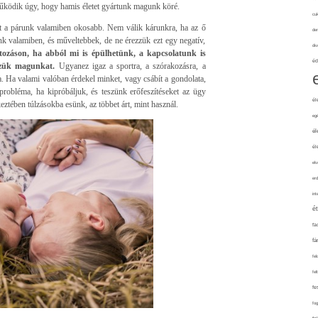
űködik úgy, hogy hamis életet gyártunk magunk köré.
cuk
rt a párunk valamiben okosabb. Nem válik kárunkra, ha az ő
de
nk valamiben, és műveltebbek, de ne érezzük ezt egy negatív,
div
ozáson, ha abból mi is épülhetünk, a kapcsolatunk is
éd
zzük magunkat.
Ugyanez igaz a sportra, a szórakozásra, a
. Ha valami valóban érdekel minket, vagy csábít a gondolata,
robléma, ha kipróbáljuk, és teszünk erőfeszítéseket az ügy
él
eztében túlzásokba esünk, az többet árt, mint használ.
eg
él
él
elv
erd
int
é
fa
fá
fel
fel
fe
fo