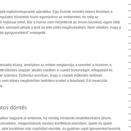
kié
ki
gyik legkülönlegesebb ajándéka. Egy őszinte nevetés képes feloldani a
 hangulatot, közelebb hozni egymáshoz az embereket, és még az
ko
hatással lehet. Bár a humor nem helyettesíti az orvosi kezelést, egyre több
ko
tos szerepet játszik a testi és lelki jóllét megőrzésében. Nem véletlen, hogy a
ko
obb gyógyszerként” emlegetik.
kör
köz
kr
lá
lev
ontosabb közeg, amelyben az ember megtanulja a szeretet, a bizalom, a
ma
tműködés alapjait. Ideális esetben a család biztonságot, elfogadást és
gjai számára. Előfordul azonban, hogy a családi működés tartósan
ma
s nem képes megfelelően betölteni ezeket a feladatait. Ezt nevezzük
me
k.
me
mé
mo
atos döntés
mu
na
 akkor vagyunk jó emberek, ha mindig mindenki rendelkezésére állunk.
ne
zenetekre, megpróbálunk minden konfliktust elsimítani, újabb és újabb
ny
 akik korábban már csalódást okoztak, és gyakran saját igényeinket tesszük