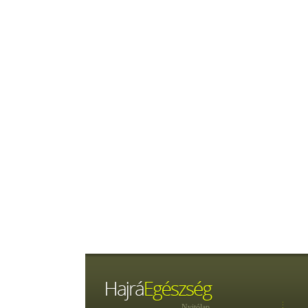
Nyitólap