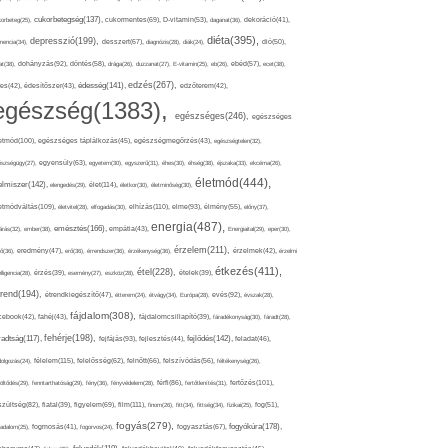
cukorbetegség(137),
orbeteg(25),
cukormentes(69),
D-vitamin(53),
daganat(36),
dekoráció(41),
diéta(395),
depresszió(199),
mencia(34),
desszert(67),
diagnózis(28),
diák(24),
dió(50),
dohányzás(92),
at(38),
döntés(58),
drága(26),
duzzanat(27),
E-vitamin(25),
eb(26),
ebéd(57),
ecet(38),
edzés(267),
édesség(141),
es(42),
édesítőszer(43),
edzőterem(42),
egészség(1383),
egészséges(246),
egészséges
etmód(100),
egészséges táplálkozás(45),
egészségmegőrzés(43),
egészségtelen(32),
észségügy(27),
egyensúly(63),
egyetem(30),
egyszerű(31),
éhes(30),
éhség(38),
éjszaka(33),
ekcéma(26),
életmód(444),
elmiszer(142),
élet(114),
elengedés(29),
életkor(30),
életminőség(30),
etmódváltás(109),
elhízás(110),
elme(93),
életvitel(28),
elfogadás(30),
élmény(55),
előny(37),
energia(487),
emésztés(166),
árás(32),
ember(38),
empátia(43),
Energiaital(29),
eper(30),
érzelem(211),
ő(36),
eredmény(47),
erő(36),
érrendszer(36),
érzékenység(36),
érzelmek(42),
érzelmi
étkezés(411),
étel(228),
elligencia(28),
érzés(39),
esemény(27),
eszköz(28),
ételek(39),
trend(194),
evés(92),
étrendkiegészítő(47),
étterem(24),
étvágy(34),
Európa(28),
évszak(28),
fájdalom(308),
cebook(42),
fahéj(43),
fájdalomcsillapító(39),
fáradékonyság(30),
fáradt(28),
fehérje(198),
radtság(117),
fejfájás(93),
fejlődés(142),
fejlesztés(44),
feladat(46),
félelem(115),
dolgozás(24),
felelősség(62),
felnőtt(66),
felszívódás(56),
féltékenység(26),
fertőzés(101),
töltődés(29),
fenntarthatóság(29),
fény(36),
fényvédelem(28),
férfi(86),
fertőtlenítés(31),
film(111),
szültség(82),
fiatal(39),
figyelem(69),
finom(26),
fitt(34),
fittség(34),
fizikai(25),
fog(51),
fogyás(279),
fogyókúra(178),
gadalom(25),
fogmosás(41),
fogorvos(24),
fogyasztás(67),