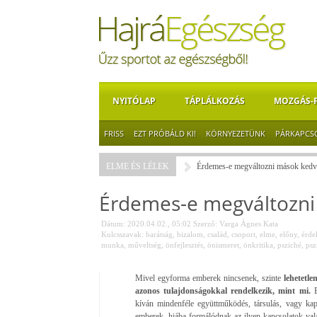
NYITÓLAP
TÁPLÁLKOZÁS
MOZGÁS-
FRISS
EZT PRÓBÁLD KI!
KÖRNYEZETÜNK
PÁRKAPCS
ELME ÉS LÉLEK
Érdemes-e megváltozni mások kedv
Érdemes-e megváltozni
Dátum: 2020.04.02., 05:02
Szerző:
Varga Ágnes Kata
Kulcsszavak:
barátság
,
bizalom
,
család
,
csoport
,
elme
,
előny
,
érde
munka
,
műveltség
,
önfejlesztés
,
önismeret
,
önkritika
,
psziché
,
psz
Mivel egyforma emberek nincsenek, szinte
lehetetle
azonos tulajdonságokkal rendelkezik, mint mi.
E
kíván mindenféle együttműködés, társulás, vagy kap
emberek, hiába formálódnak az ilyen kapcsolatok va