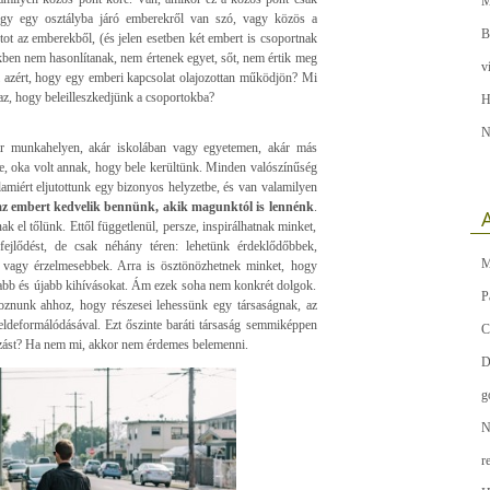
M
hogy egy osztályba járó emberekről van szó, vagy közös a
B
tot az emberekből, (és jelen esetben két embert is csoportnak
kben nem hasonlítanak, nem értenek egyet, sőt, nem értik meg
v
i azért, hogy egy emberi kapcsolat olajozottan működjön? Mi
az, hogy beleilleszkedjünk a csoportokba?
H
N
kár munkahelyen, akár iskolában vagy egyetemen, akár más
e, oka volt annak, hogy bele kerültünk. Minden valószínűség
lamiért eljutottunk egy bizonyos helyzetbe, és van valamilyen
az embert kedvelik bennünk, akik magunktól is lennénk
.
A
 el tőlünk. Ettől függetlenül, persze, inspirálhatnak minket,
 fejlődést, de csak néhány téren: lehetünk érdeklődőbbek,
M
ak vagy érzelmesebbek. Arra is ösztönözhetnek minket, hogy
abb és újabb kihívásokat. Ám ezek soha nem konkrét dolgok.
P
oznunk ahhoz, hogy részesei lehessünk egy társaságnak, az
 eldeformálódásával. Ezt őszinte baráti társaság semmiképpen
C
ltozást? Ha nem mi, akkor nem érdemes belemenni.
D
g
N
r