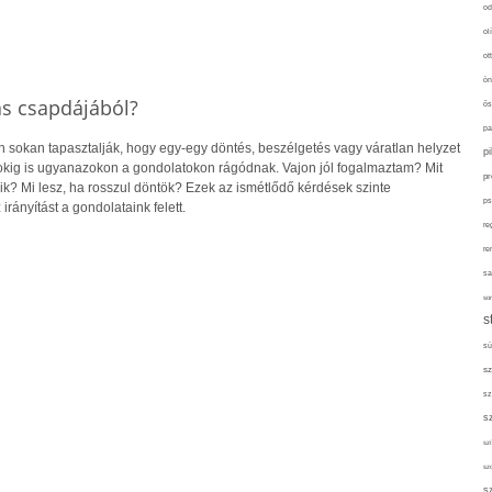
od
ol
ot
ön
ás csapdájából?
ős
pa
sokan tapasztalják, hogy egy-egy döntés, beszélgetés vagy váratlan helyzet
p
pokig is ugyanazokon a gondolatokon rágódnak. Vajon jól fogalmaztam? Mit
pr
ik? Mi lesz, ha rosszul döntök? Ezek az ismétlődő kérdések szinte
ps
irányítást a gondolataink felett.
re
re
sa
sor
s
sü
sz
sz
s
szí
sz
s