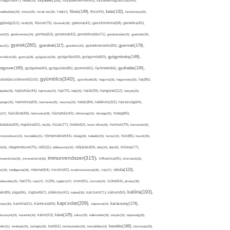
folyadék(119),
khagyma(47),
folsav(25),
folyadékbevitel(40),
folyadékfogyasztás(45),
főzés(149),
futás(132),
yadékpótlás(29),
fontos(25),
forralt bor(26),
Föld(27),
friss(44),
futóverseny(32),
ggőség(112),
fürdő(26),
fűszer(79),
fűszerek(28),
gabona(42),
gasztronómia(58),
genetika(45),
tén(32),
gluténmentes(34),
gomba(53),
gondolat(43),
gondolkodás(71),
gondoskodás(33),
gyakorlat(29),
gyerek(260),
gyermek(179),
gyerekek(117),
ász(31),
gyerekkor(32),
gyereknevelés(83),
gyógynövény(149),
ermekkor(36),
gyertya(28),
gyógyászat(36),
gyógyítás(69),
gyógymód(50),
ógyszer(165),
gyulladás(126),
gyógytea(40),
gyógyulás(85),
gyomor(62),
Gyömbér(66),
gyümölcs(340),
ulladáscsökkentő(102),
gyümölcslé(28),
hagyma(28),
hagyomány(36),
haj(85),
hangulat(112),
ápolás(36),
hajhullás(44),
hajmosás(24),
hal(70),
hála(25),
halál(39),
hányás(25),
yinger(25),
harmónia(69),
hasmenés(35),
hasznos(24),
hatás(84),
hatékony(52),
házasság(64),
i(27),
háziállat(48),
házimunka(28),
háztartás(43),
hétköznap(24),
hétvége(25),
hideg(80),
dratálás(69),
higiénia(52),
hit(26),
hízás(77),
hobbi(62),
home office(26),
hormon(79),
hormonok(25),
rmonrendszer(24),
hozzáállás(31),
hőmérséklet(44),
hőség(36),
hulladék(33),
humor(24),
hús(86),
húsvét(36),
idő(111),
ő(30),
idegrendszer(75),
időbeosztás(32),
időjárás(69),
idős(24),
illat(30),
illóolaj(77),
immunrendszer(315),
munerősítés(30),
immunerősítő(36),
influenza(45),
információ(33),
iskola(123),
er(29),
intelligencia(28),
internet(64),
inzulin(42),
inzulinrezisztencia(35),
írás(27),
olakezdés(25),
ital(75),
ivás(27),
íz(39),
izgalom(27),
izom(91),
izomzat(24),
ízület(54),
járvány(35),
kalória(193),
ték(89),
jóga(56),
Joghurt(67),
jótékony(41),
kaland(28),
kalcium(71),
kálium(50),
kapcsolat(209),
karácsony(174),
masz(30),
kamilla(41),
Kánikula(59),
káposzta(24),
kávé(125),
ácsonyfa(25),
karantén(34),
káros(53),
keksz(29),
kellemetlen(29),
kenyér(32),
képesség(28),
kezelés(166),
dés(31),
kerékpár(25),
keringés(26),
kert(52),
kertészkedés(26),
készülődés(24),
kézmosás(28),