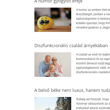
A humor gyógyító ereje
A humor az emberi élet e
feszültséget, javítani a
egészségünkre is kedvező 
kutatás igazolja, hogy fon
nevetést gyakran a „legj
Diszfunkcionális család árnyékában
A család az első és legf
kommunikáció és az együt
érzelmi támaszt nyújt ta
egészségtelenné válik, é
diszfunkcionális családna
A belső béke nem luxus, hanem tud
Sokáig azt hisszük, hogy
Azonnal válaszolunk az ü
esélyeket adunk azoknak,