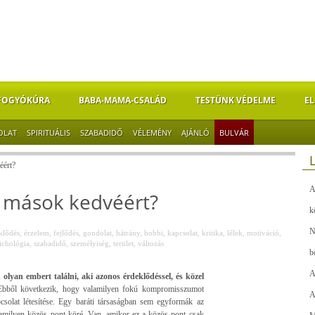
FOGYÓKÚRA
BABA-MAMA-CSALÁD
TESTÜNK VÉDELME
EL
OLAT
SPIRITUÁLIS
SZABADIDŐ
VÉLEMÉNY
AJÁNLÓ
BULVÁR
éért?
A
 mások kedvéért?
k
N
klődés
,
érzelem
,
fejlődés
,
gondolat
,
hátrány
,
hobbi
,
kapcsolat
,
kritika
,
lélek
,
motiváció
,
ichológia
,
szabadidő
,
személyiség
,
terület
,
változás
b
A
n olyan embert találni, aki azonos érdeklődéssel, és közel
bből következik, hogy valamilyen fokú kompromisszumot
A
csolat létesítése. Egy baráti társaságban sem egyformák az
lamilyen közös pont köré. Van, amikor ez a közös pont csak