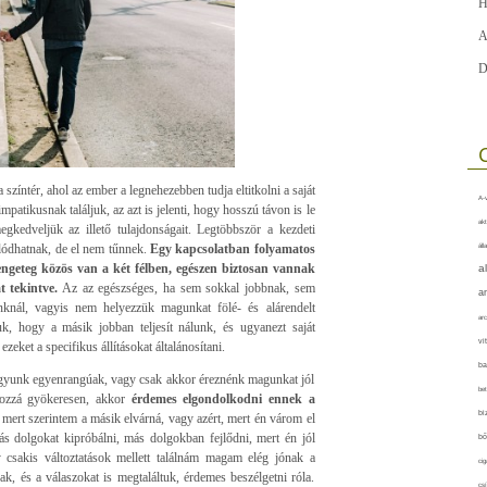
H
A
D
a színtér, ahol az ember a legnehezebben tudja eltitkolni a saját
A-v
atikusnak találjuk, az azt is jelenti, hogy hosszú távon is le
akt
kedveljük az illető tulajdonságait. Legtöbbször a kezdeti
ódhatnak, de el nem tűnnek.
Egy kapcsolatban folyamatos
áll
engeteg közös van a két félben, egészen biztosan vannak
a
 tekintve.
Az az egészséges, ha sem sokkal jobbnak, sem
a
nál, vagyis nem helyezzük magunkat fölé- és alárendelt
arc
uk, hogy a másik jobban teljesít nálunk, és ugyanezt saját
vi
ket a specifikus állításokat általánosítani.
ba
gyunk egyenrangúak, vagy csak akkor éreznénk magunkat jól
bet
ozzá gyökeresen, akkor
érdemes elgondolkodni ennek a
bi
 mert szerintem a másik elvárná, vagy azért, mert én várom el
s dolgokat kipróbálni, más dolgokban fejlődni, mert én jól
bő
csakis változtatások mellett találnám magam elég jónak a
cig
, és a válaszokat is megtaláltuk, érdemes beszélgetni róla.
csí