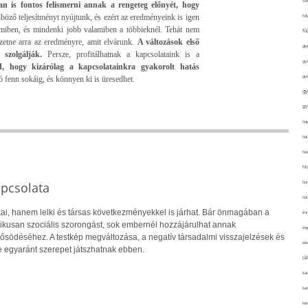
fo
n is fontos felismerni annak a rengeteg előnyét, hogy
böző teljesítményt nyújtunk, és ezért az eredményeink is igen
fol
amiben, és mindenki jobb valamiben a többieknél. Tehát nem
fü
etne arra az eredményre, amit elvárunk.
A változások első
glu
 szolgálják.
Persze, profitálhatnak a kapcsolataink is a
gy
, hogy kizárólag a kapcsolatainkra gyakorolt hatás
gy
ó fenn sokáig, és könnyen ki is üresedhet.
gy
gy
haj
hán
ház
hi
apcsolata
ho
hűt
ai, hanem lelki és társas következményekkel is járhat. Bár önmagában a
im
ikusan szociális szorongást, sok embernél hozzájárulhat annak
ing
rősödéséhez. A testkép megváltozása, a negatív társadalmi visszajelzések és
isk
 egyaránt szerepet játszhatnak ebben.
já
ka
kar
kér