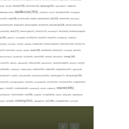
tápanyag(181),
tanulás(159),
ár(36),
tánc(26),
tanulmány(40),
tapasztalat(27),
táplálék(34),
táplálkozás(353),
lálékkiegészítő(25),
tárolás(29),
társ(27),
társadalom(50),
társaság(31),
tea(158),
tél(153),
vasz(87),
technika(46),
tej(88),
tejtermék(60),
telefon(49),
televízió(31),
terápia(92),
terhesség(96),
természet(129),
természetes(103),
ljesítmény(46),
termék(44),
test(171),
testmozgás(97),
rvezés(46),
testsúly(79),
testtartás(27),
tészta(39),
tevékenység(44),
pp(118),
tippek(27),
tisztaság(35),
tisztítás(44),
tojás(91),
torna(43),
torokfájás(32),
törődés(27),
tudatosság(115),
tudomány(106),
ténet(38),
trauma(31),
trükk(25),
tudás(30),
tudatos(46),
túlsúly(72),
tünet(139),
ra(78),
turmix(64),
túró(29),
tüdő(28),
tünetek(64),
türelem(47),
uborka(26),
újév(42),
ünnep(148),
ahasznosítás(37),
újszülött(26),
úszás(46),
Utazás(85),
Üdítő(26),
ülőmunka(27),
csora(79),
válás(24),
választás(29),
változás(48),
változatos(24),
várandósság(54),
város(24),
vas(64),
sárlás(85),
vashiány(31),
védekezés(28),
védelem(59),
vegán(48),
vegetáriánus(43),
vegyszer(28),
vércukorszint(108),
vérnyomás(125),
lemény(57),
vér(41),
vércukor(49),
vérkeringés(77),
rseny(46),
vérszegénység(34),
vese(46),
veszekedés(29),
veszély(45),
veszélyes(54),
világháló(41),
vitamin(406),
ág(34),
vírus(82),
viselkedés(86),
viszketés(30),
vita(34),
vitalitás(31),
víz(184),
aminhiány(33),
vitaminok(86),
vizsga(26),
vizsgálat(59),
zab(34),
zabkása(36),
zabpehely(36),
zöldség(304),
zsír(166),
ar(24),
zene(85),
zöldségek(32),
zsírégetés(46),
zsírsav(25)