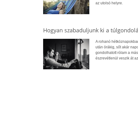
az utolsó helyre.
Hogyan szabaduljunk ki a túlgondol
A rohanó hétköznapokban 
után órákig, sőt akár na
gondolhatott rólam a más
észrevétlenül veszik át az 