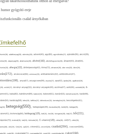
ogyan takarékoskodhatunk otthon az energiával?
 humor gyógyító ereje
iszfunkcionális család árnyékában
Címkefelhő
ajándék(95),
itamin(36),
adalékanyag(28),
adomány(26),
advent(40),
agy(80),
agyműködés(27),
akció(39),
alkohol(182),
ivitás(30),
alapanyag(30),
alkalmazás(28),
alkoholfogyasztás(36),
állapot(43),
állat(54),
allergia(122),
attartás(33),
állóképesség(42),
Alma(72),
almaecet(26),
aloe vera(33),
álom(34),
lvás(272),
alvászavar(66),
aminosav(33),
antibakteriális(42),
antibiotikum(47),
ntioxidáns(198),
anyagcsere(99),
anya(67),
anyuka(27),
apa(42),
ápolás(29),
applikáció(26),
ásványi anyag(111),
(29),
arcbőr(27),
ásványi anyagok(40),
asztma(47),
autó(46),
avokádó(36),
B-
tamin(41),
baba(82),
baktérium(89),
balaton(34),
baleset(51),
banán(53),
bántalmazás(24),
barát(48),
rátok(50),
barátság(58),
béke(29),
bélflóra(37),
bélrendszer(33),
bemelegítés(24),
beszélgetés(61),
betegség(550),
eg(34),
betegségek(39),
bevásárlás(28),
bicikli(25),
biológia(25),
bőr(221),
boldogság(125),
zalom(41),
biztonság(66),
bolt(31),
bor(36),
borogatás(28),
böjt(27),
C-vitamin(120),
rápolás(70),
brokkoli(29),
buli(24),
bűntudat(32),
cékla(28),
cél(57),
célok(30),
család(284),
aretta(38),
cikk(24),
Cink(24),
cipő(37),
citrom(61),
citromfű(26),
csecsemő(45),
cukor(194),
pés(26),
csoki(35),
csokoládé(71),
csomagolás(24),
csont(33),
csontritkulás(36),