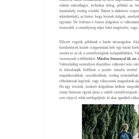
valami másodlagos, technikai dolog, például az, 
munkahely, esetleg a hobbi. Bármi is alakítson csopor
tekinthetünk), az biztos, hogy lesznek dolgok, amelye
egymást. De érdemes-e fontos dolgokon is változtatn
fontosabb: a személyiség teljes fokú megőrzése, vagy 
Először vegyük példának a baráti társaságokat. A
körülmények között csöppentünk bele egy baráti körb
szerint ez az ok a személyiségünk kompatibilitása. Va
viszonyunk a többiekkel.
Minden bizonnyal ők azt 
Valószínűleg semmilyen drasztikus változást nem várnak
és kihozhatják belőlünk a pozitív irányba történő
empatikusabbak, szociálisabbak, esetleg nyitottabb
céltudatosak legyünk, vagy válasszunk magunknak új
Ha úgy érezzük, konkrét dolgokban kellene megvált
szinte biztosan együtt járna a valódi személyiségünk
sem várja el, tehát mérlegeljünk: ki akar igazából vá