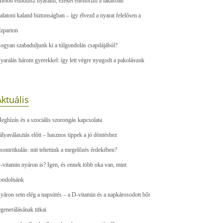
ielőtt elindulsz nyaralni, ezeket ellenőrizd a lakásban
alatoni kaland biztonságban – így élvezd a nyarat felelősen a
ízparton
ogyan szabaduljunk ki a túlgondolás csapdájából?
yaralás három gyerekkel: így lett végre nyugodt a pakolásunk
ktuális
eghízás és a szociális szorongás kapcsolata
ályaválasztás előtt – hasznos tippek a jó döntéshez
sontritkulás: mit tehetünk a megelőzés érdekében?
-vitamin nyáron is? Igen, és ennek több oka van, mint
ondolnánk
yáron sem elég a napsütés – a D-vitamin és a napkárosodott bőr
egenerálásának titkai