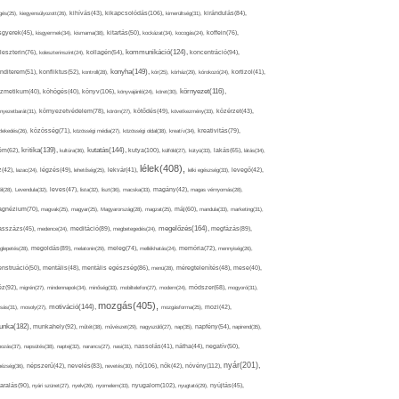
kikapcsolódás(106),
gés(25),
kiegyensúlyozott(26),
kihívás(43),
kimerültség(31),
kirándulás(84),
sgyerek(45),
kisgyermek(34),
kismama(38),
kitartás(50),
kockázat(34),
kocogás(24),
koffein(76),
kommunikáció(124),
koncentráció(94),
leszterin(76),
koleszterinszint(24),
kollagén(54),
konyha(149),
nditerem(51),
konfliktus(52),
kontroll(28),
kór(25),
kórház(29),
kórokozó(24),
kortizol(41),
könyv(106),
környezet(116),
zmetikum(40),
köhögés(40),
könyvajánló(24),
köret(30),
nyezetbarát(31),
környezetvédelem(78),
köröm(27),
kötődés(49),
következmény(33),
közérzet(43),
lekedés(26),
közösség(71),
közösségi média(27),
közösségi oldal(38),
kreatív(34),
kreativitás(79),
kritika(139),
kutatás(144),
kutya(100),
ém(62),
kultúra(36),
külföld(27),
kütyü(33),
lakás(65),
látás(34),
lélek(408),
z(42),
lazac(24),
légzés(49),
lehetőség(25),
lekvár(41),
lelki egészség(33),
levegő(42),
él(28),
Levendula(32),
leves(47),
lista(32),
liszt(36),
macska(33),
magány(42),
magas vérnyomás(28),
gnézium(70),
magvak(25),
magyar(25),
Magyarország(28),
magzat(25),
máj(60),
mandula(33),
marketing(31),
megelőzés(164),
sszázs(45),
medence(24),
meditáció(89),
megbetegedés(24),
megfázás(89),
glepetés(28),
megoldás(89),
melatonin(29),
meleg(74),
mellékhatás(24),
memória(72),
mennyiség(26),
nstruáció(50),
mentális(48),
mentális egészség(86),
menü(28),
méregtelenítés(48),
mese(40),
z(92),
migrén(27),
mindennapok(34),
minőség(33),
mobiltelefon(27),
modern(24),
módszer(68),
mogyoró(31),
mozgás(405),
motiváció(144),
sás(31),
mosoly(27),
mozgásforma(25),
mozi(42),
nka(182),
munkahely(92),
műtét(38),
művészet(29),
nagyszülő(27),
nap(35),
napfény(54),
napirend(35),
pozás(37),
napsütés(38),
naptej(32),
narancs(27),
nasi(31),
nassolás(41),
nátha(44),
negatív(50),
nyár(201),
nő(106),
növény(112),
hézség(36),
népszerű(42),
nevelés(83),
nevetés(30),
nők(42),
nyugalom(102),
aralás(90),
nyári szünet(27),
nyelv(26),
nyomelem(33),
nyugtató(29),
nyújtás(45),