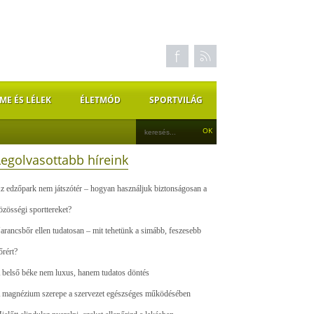
ME ÉS LÉLEK
ÉLETMÓD
SPORTVILÁG
Legolvasottabb híreink
z edzőpark nem játszótér – hogyan használjuk biztonságosan a
özösségi sporttereket?
arancsbőr ellen tudatosan – mit tehetünk a simább, feszesebb
őrért?
 belső béke nem luxus, hanem tudatos döntés
 magnézium szerepe a szervezet egészséges működésében