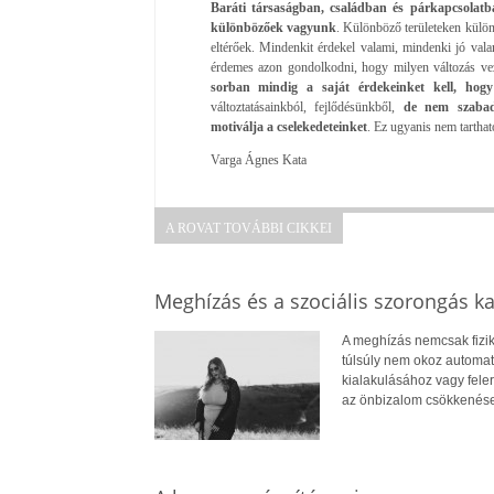
Baráti társaságban, családban és párkapcsolatba
különbözőek vagyunk
. Különböző területeken külön
eltérőek. Mindenkit érdekel valami, mindenki jó val
érdemes azon gondolkodni, hogy milyen változás vez
sorban mindig a saját érdekeinket kell, hogy
változtatásainkból, fejlődésünkből,
de nem szabad
motiválja a cselekedeteinket
. Ez ugyanis nem tarthat
Varga Ágnes Kata
A ROVAT TOVÁBBI CIKKEI
Meghízás és a szociális szorongás k
A meghízás nemcsak fizik
túlsúly nem okoz automat
kialakulásához vagy fele
az önbizalom csökkenése