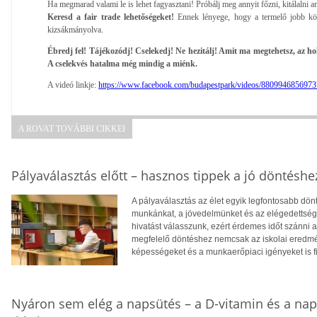
Ha megmarad valami le is lehet fagyasztani! Próbálj meg annyit főzni, kitálalni
Keresd a fair trade lehetőségeket!
Ennek lényege, hogy a termelő jobb kö
kizsákmányolva.
Ébredj fel! Tájékozódj! Cselekedj! Ne hezitálj! Amit ma megtehetsz, az ho
A cselekvés hatalma még mindig a miénk.
A videó linkje:
https://www.facebook.com/budapestpark/videos/880994685697
A ROVAT TOVÁBBI CIKKEI
Pályaválasztás előtt – hasznos tippek a jó döntéshe
A pályaválasztás az élet egyik legfontosabb dö
munkánkat, a jövedelmünket és az elégedettség
hivatást válasszunk, ezért érdemes időt szánni
megfelelő döntéshez nemcsak az iskolai eredm
képességeket és a munkaerőpiaci igényeket is f
Nyáron sem elég a napsütés – a D-vitamin és a na