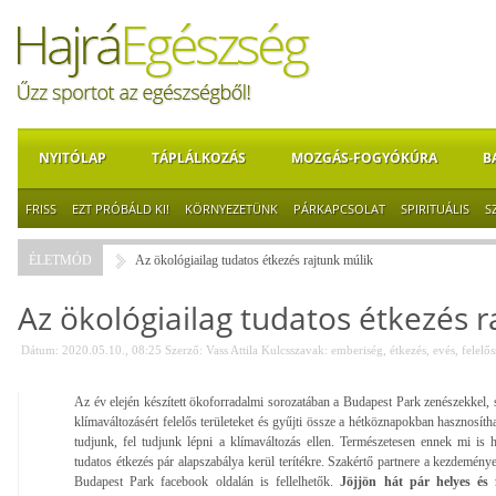
NYITÓLAP
TÁPLÁLKOZÁS
MOZGÁS-FOGYÓKÚRA
B
FRISS
EZT PRÓBÁLD KI!
KÖRNYEZETÜNK
PÁRKAPCSOLAT
SPIRITUÁLIS
S
ÉLETMÓD
Az ökológiailag tudatos étkezés rajtunk múlik
Az ökológiailag tudatos étkezés r
Dátum: 2020.05.10., 08:25
Szerző:
Vass Attila
Kulcsszavak:
emberiség
,
étkezés
,
evés
,
felelő
Az év elején készített ökoforradalmi sorozatában a Budapest Park zenészekkel, s
klímaváltozásért felelős területeket és gyűjti össze a hétköznapokban hasznosítha
tudjunk, fel tudjunk lépni a klímaváltozás ellen. Természetesen ennek mi is h
tudatos étkezés pár alapszabálya kerül terítékre. Szakértő partnere a kezdemén
Budapest Park facebook oldalán is fellelhetők.
Jöjjön hát pár helyes és 