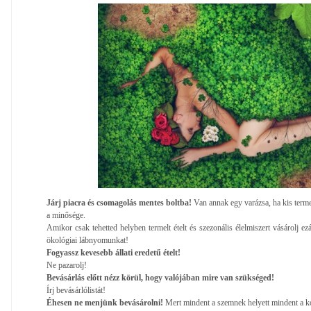
Járj piacra és csomagolás mentes boltba!
Van annak egy varázsa, ha kis terme
a minősége.
Amikor csak tehetted helyben termelt ételt és szezonális élelmiszert vásárolj ez
ökológiai lábnyomunkat!
Fogyassz kevesebb állati eredetű ételt!
Ne pazarolj!
Bevásárlás előtt nézz körül, hogy valójában mire van szükséged!
Írj bevásárlólistát!
Éhesen ne menjünk bevásárolni!
Mert mindent a szemnek helyett mindent a ko