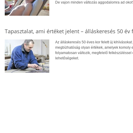
De vajon minden változás aggodalomra ad okot
Tapasztalat, ami értéket jelent – álláskeresés 50 év f
Az álláskeresés 50 éves kor felett új kihívásokat
megbízhatóság olyan értékek, amelyek komoly el
folyamatosan változik, megfelelő felkészüléssel 
lehetőségeket.