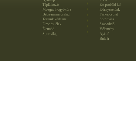
Táplálkozás
Ezt próbáld ki!
Mozgás-Fogyókúra
Környezetünk
Baba-mama-család
Párkapcsolat
Testünk védelme
Spirituális
Elme és lélek
Szabadidő
Életmód
Vélemény
Sportvilág
Ajánló
Bulvár