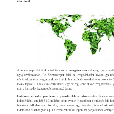
étkezésről.
A mindennapi élelmünk előállításához is
energiára van szükség
, így a tápl
éghajlatváltozásban. Az élelmiszeripar felel az üvegházhatást kiváltó gázki
növények gyakran vegyszerekben fuldokolva tartósítószerekkel felturbózva kerül
másik tájáról. Ha az élelmiszerhulladék egy ország lenne akkor üvegházhatású
után a harmadik legnagyobb szennyező lenne.
Hatalmas és valós probléma a pazarló élelmiszerfogyasztás
. A megvásáro
hulladékként, ami kábé 1,3 milliárd tonna évente. Hazánkban a hulladék fele ko
fejenként. Mindannyian érezzük, hogy ennek egy jelentős része elkerülhe
tudatosabb összhangban éljük a természetünkkel jöjjön hát pár jó tanács, amelyet