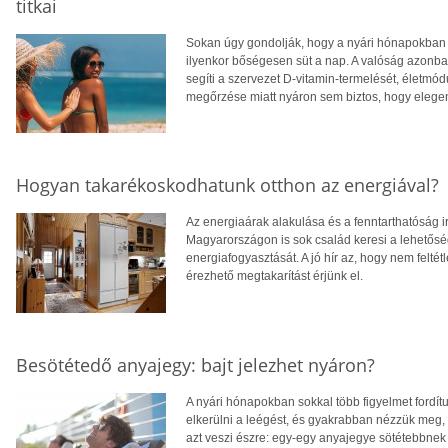
titkai
Sokan úgy gondolják, hogy a nyári hónapokban f
ilyenkor bőségesen süt a nap. A valóság azonba
segíti a szervezet D-vitamin-termelését, életm
megőrzése miatt nyáron sem biztos, hogy eleg
Hogyan takarékoskodhatunk otthon az energiával?
Az energiaárak alakulása és a fenntarthatóság i
Magyarországon is sok család keresi a lehetősé
energiafogyasztását. A jó hír az, hogy nem feltétl
érezhető megtakarítást érjünk el.
Besötétedő anyajegy: bajt jelezhet nyáron?
A nyári hónapokban sokkal több figyelmet fordít
elkerülni a leégést, és gyakrabban nézzük meg,
azt veszi észre: egy-egy anyajegye sötétebbnek 