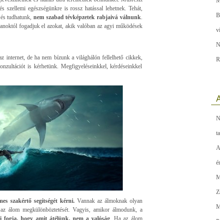
M
és szellemi egészségünkre is rossz hatással lehetnek. Tehát,
B
 és tudhatunk,
nem szabad tévképzetek rabjaivá válnunk
.
anoktól fogadjuk el azokat, akik valóban az agyi működések
v
N
 internet, de ha nem bízunk a világhálón fellelhető cikkek,
R
nzultációt is kérhetünk. Megfigyeléseinkkel, kérdéseinkkel
A
N
t
A
é
M
Z
mes szakértő segítségét kérni.
Vannak az álmoknak olyan
M
s az álom megkülönböztetését. Vagyis, amikor álmodunk, a
ni fogja, hogy amit átélünk, nem a valóság
. Ha az álom