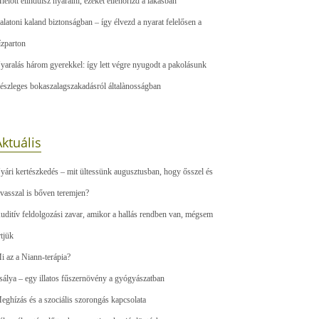
ielőtt elindulsz nyaralni, ezeket ellenőrizd a lakásban
alatoni kaland biztonságban – így élvezd a nyarat felelősen a
ízparton
yaralás három gyerekkel: így lett végre nyugodt a pakolásunk
észleges bokaszalagszakadásról általànosságban
ktuális
yári kertészkedés – mit ültessünk augusztusban, hogy ősszel és
avasszal is bőven teremjen?
uditív feldolgozási zavar, amikor a hallás rendben van, mégsem
rtjük
i az a Niann-terápia?
sálya – egy illatos fűszernövény a gyógyászatban
eghízás és a szociális szorongás kapcsolata