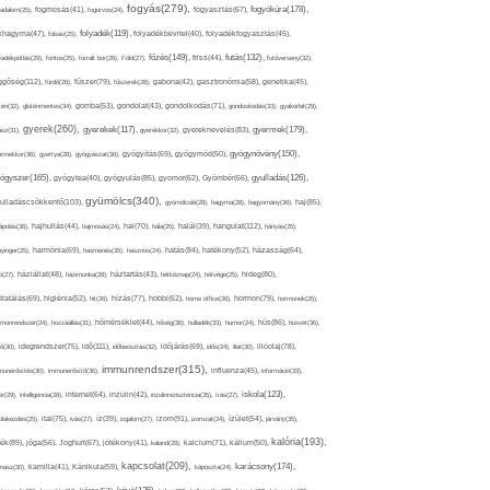
fogyás(279),
fogyókúra(178),
gadalom(25),
fogmosás(41),
fogorvos(24),
fogyasztás(67),
folyadék(119),
khagyma(47),
folsav(25),
folyadékbevitel(40),
folyadékfogyasztás(45),
főzés(149),
futás(132),
yadékpótlás(29),
fontos(25),
forralt bor(26),
Föld(27),
friss(44),
futóverseny(32),
ggőség(112),
fürdő(26),
fűszer(79),
fűszerek(28),
gabona(42),
gasztronómia(58),
genetika(45),
tén(32),
gluténmentes(34),
gomba(53),
gondolat(43),
gondolkodás(71),
gondoskodás(33),
gyakorlat(29),
gyerek(260),
gyermek(179),
gyerekek(117),
ász(31),
gyerekkor(32),
gyereknevelés(83),
gyógynövény(150),
ermekkor(36),
gyertya(28),
gyógyászat(36),
gyógyítás(69),
gyógymód(50),
ógyszer(165),
gyulladás(126),
gyógytea(40),
gyógyulás(85),
gyomor(62),
Gyömbér(66),
gyümölcs(340),
ulladáscsökkentő(103),
gyümölcslé(28),
hagyma(28),
hagyomány(36),
haj(85),
hangulat(112),
ápolás(36),
hajhullás(44),
hajmosás(24),
hal(70),
hála(25),
halál(39),
hányás(25),
yinger(25),
harmónia(69),
hasmenés(35),
hasznos(24),
hatás(84),
hatékony(52),
házasság(64),
i(27),
háziállat(48),
házimunka(28),
háztartás(43),
hétköznap(24),
hétvége(25),
hideg(80),
dratálás(69),
higiénia(52),
hit(26),
hízás(77),
hobbi(62),
home office(26),
hormon(79),
hormonok(25),
rmonrendszer(24),
hozzáállás(31),
hőmérséklet(44),
hőség(36),
hulladék(33),
humor(24),
hús(86),
húsvét(36),
idő(111),
ő(30),
idegrendszer(75),
időbeosztás(32),
időjárás(69),
idős(24),
illat(30),
illóolaj(78),
immunrendszer(315),
munerősítés(30),
immunerősítő(36),
influenza(45),
információ(33),
iskola(123),
er(29),
intelligencia(28),
internet(64),
inzulin(42),
inzulinrezisztencia(35),
írás(27),
olakezdés(25),
ital(75),
ivás(27),
íz(39),
izgalom(27),
izom(91),
izomzat(24),
ízület(54),
járvány(35),
kalória(193),
ték(89),
jóga(56),
Joghurt(67),
jótékony(41),
kaland(28),
kalcium(71),
kálium(50),
kapcsolat(209),
karácsony(174),
masz(30),
kamilla(41),
Kánikula(59),
káposzta(24),