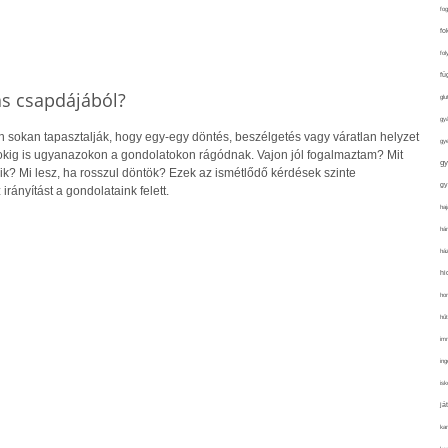
fo
fo
fol
fü
ás csapdájából?
glu
gy
sokan tapasztalják, hogy egy-egy döntés, beszélgetés vagy váratlan helyzet
gy
pokig is ugyanazokon a gondolatokon rágódnak. Vajon jól fogalmaztam? Mit
gy
ik? Mi lesz, ha rosszul döntök? Ezek az ismétlődő kérdések szinte
gy
irányítást a gondolataink felett.
haj
hán
ház
hi
ho
hűt
im
ing
isk
já
ka