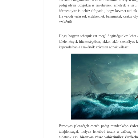
pedig olyan dolgokra is rávehetnek, amelyek a testi 
bármennyire is nehéz elfogadni, hogy keveset tudunk
Ha valódi válaszok érdekeknek bennünket, csakis oly
szakértői.
Hogy hogyan tehetjük ezt meg? Segítségünkre lehet az
közlemények hitelességében, akkor akár személyes ko
kapcsolatban a szakértők szívesen adnak választ.
Bizonyos jelenségek esetén pedig mindenképp
érde
tulajdonságai, melyek lehetővé teszik a valóság é
tudatunk egy
bizonyos része valószínűleg érzékel