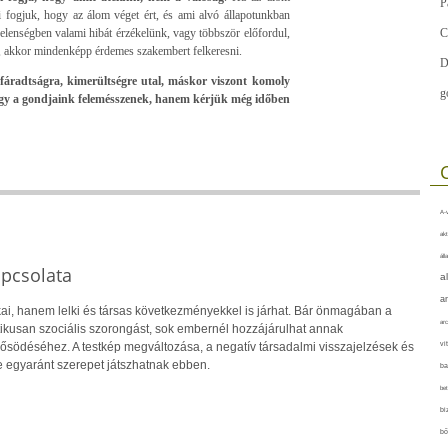
P
i fogjuk, hogy az álom véget ért, és ami alvó állapotunkban
jelenségben valami hibát érzékelünk, vagy többször előfordul,
C
i, akkor mindenképp érdemes szakembert felkeresni.
D
fáradtságra, kimerültségre utal, máskor viszont komoly
g
ogy a gondjaink felemésszenek, hanem kérjük még időben
A-v
akt
áll
apcsolata
a
a
ai, hanem lelki és társas következményekkel is járhat. Bár önmagában a
arc
ikusan szociális szorongást, sok embernél hozzájárulhat annak
vi
rősödéséhez. A testkép megváltozása, a negatív társadalmi visszajelzések és
 egyaránt szerepet játszhatnak ebben.
ba
bet
bi
bő