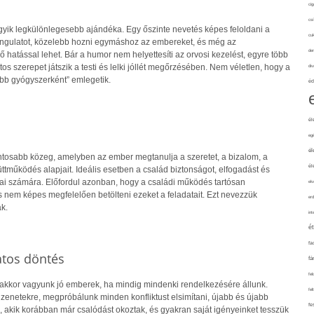
cig
csí
gyik legkülönlegesebb ajándéka. Egy őszinte nevetés képes feloldani a
cuk
 hangulatot, közelebb hozni egymáshoz az embereket, és még az
de
hatással lehet. Bár a humor nem helyettesíti az orvosi kezelést, egyre több
tos szerepet játszik a testi és lelki jóllét megőrzésében. Nem véletlen, hogy a
div
obb gyógyszerként” emlegetik.
éd
él
eg
él
ontosabb közeg, amelyben az ember megtanulja a szeretet, a bizalom, a
él
tműködés alapjait. Ideális esetben a család biztonságot, elfogadást és
gjai számára. Előfordul azonban, hogy a családi működés tartósan
elv
s nem képes megfelelően betölteni ezeket a feladatait. Ezt nevezzük
erd
k.
int
é
fa
atos döntés
fá
fel
 akkor vagyunk jó emberek, ha mindig mindenki rendelkezésére állunk.
fel
zenetekre, megpróbálunk minden konfliktust elsimítani, újabb és újabb
fe
 akik korábban már csalódást okoztak, és gyakran saját igényeinket tesszük