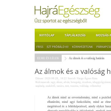
NYITÓLAP
TÁPLÁLKOZÁS
MOZGÁS-
FRISS
EZT PRÓBÁLD KI!
KÖRNYEZETÜNK
PÁRKAPCS
ELME ÉS LÉLEK
Az álmok és a valóság határán
Az álmok és a valóság 
Dátum: 2020.08.28., 16:22
Szerző:
Varga Ágnes Kata
Kulcsszavak:
agy
,
álom
,
alvás
,
betegség
,
érzelem
,
ideggyógyászat
segítség
,
szakértő
,
tanács
,
test
,
trauma
,
valóság
,
vélemény
Az álmok mind az orvostudomány, mind a pszicholó
elhatárolni, mind agyi funkcióként, mind az el
megértéssel és a feltérképezéssel, amely olykor has
alternatív megoldásokba is ütközhetünk, amelyek meg