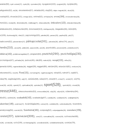
nyugalom(102),
aralás(90),
nyári szünet(27),
nyelv(26),
nyomelem(33),
nyugtató(29),
nyújtás(45),
afigyelés(52),
ok(36),
okostelefon(57),
oktatás(40),
olaj(50),
olajos magvak(34),
olcsó(33),
olvasás(101),
orvos(164),
ívaolaj(42),
omega-3(31),
online(52),
orrfolyás(24),
orvostudomány(26),
thon(111),
önbizalom(122),
óvoda(26),
öltözködés(35),
önállóság(27),
önbecsülés(36),
önbizalomhiány(28),
önismeret(113),
értékelés(44),
önfejlesztés(59),
önkifejezés(26),
öregedés(46),
öröm(69),
z(109),
őszinteség(34),
ötlet(37),
pajzsmirigy(53),
pakolás(30),
panasz(25),
paprika(28),
pár(27),
párkapcsolat(241),
radicsom(52),
páratartalom(27),
pattanás(30),
pénz(74),
piac(27),
ihenés(210),
pizza(25),
pollen(32),
popcorn(35),
por(26),
pozitív(83),
prevenció(25),
probiotikum(37),
psziché(290),
pszichológia(230),
obléma(142),
problémamegoldás(27),
program(60),
recept(131),
zichológus(67),
puffadás(34),
pulzus(45),
rák(69),
reakció(33),
reflux(31),
generáció(46),
regenerálódás(28),
reggel(39),
reggeli(89),
reklám(39),
relaxáció(81),
rendszer(24),
Rost(131),
ndszeres(41),
rizs(34),
rozmaring(24),
rugalmasság(24),
ruha(42),
rutin(47),
sajt(67),
segítség(100),
séta(107),
láta(78),
sejt(27),
sérülés(58),
siker(67),
sírás(27),
smink(37),
só(70),
sport(528),
ozat(33),
sör(26),
spenót(27),
spiritualitás(28),
spórolás(37),
sportoló(31),
strand(35),
tressz(446),
sütemény(94),
stresszkezelés(53),
stresszoldás(34),
súly(25),
súlyzó(24),
szabadidő(142),
tés(91),
sütőtök(25),
szabadság(47),
szabály(25),
szabályok(24),
szájhigiénia(24),
akember(140),
szakítás(27),
Számítógép(46),
száraz(24),
szédülés(35),
székrekedés(25),
Szem(54),
Szénhidrát(181),
emélyiség(94),
szerelem(156),
szemét(32),
szépség(52),
szépségápolás(26),
szervezet(306),
zeretet(207),
szex(27),
szexualitás(25),
szezon(34),
szilveszter(48),
szív(109),
n(28),
színek(36),
szívbetegség(32),
szocializáció(30),
szódabikarbóna(35),
szokás(79),