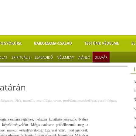
FOGYÓKÚRA
BABA-MAMA-CSALÁD
TESTÜNK VÉDELME
EL
OLAT
SPIRITUÁLIS
SZABADIDŐ
VÉLEMÉNY
AJÁNLÓ
BULVÁR
A
határán
k
N
,
képzelet
,
lélek
,
mentális
,
neurológia
,
orvos
,
probléma
,
pszichológia
,
pszichológus
,
b
A
gia számára rejtélyes, nehezen kutatható tényezők. Nehéz
me képződményeként. Mégis sokszor próbálkozunk meg a
A
znos, máskor veszélyes dolog. Egyrészt azért, mert igencsak
téveszthetnek és hamis útra terelhetnek bennünket. Másrészt