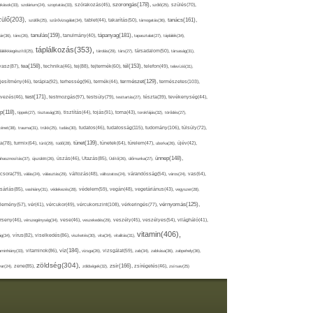
szorongás(178),
okások(33),
szolárium(24),
szoptatás(33),
szórakozás(45),
szőlő(25),
szülés(70),
zülő(203),
tanács(161),
szülők(25),
szűrővizsgálat(34),
tablet(44),
takarítás(50),
támogatás(36),
tápanyag(181),
tanulás(159),
ár(36),
tánc(26),
tanulmány(40),
tapasztalat(27),
táplálék(34),
táplálkozás(353),
lálékkiegészítő(25),
tárolás(29),
társ(27),
társadalom(50),
társaság(31),
tea(158),
tél(153),
vasz(87),
technika(46),
tej(88),
tejtermék(60),
telefon(49),
televízió(31),
terápia(92),
terhesség(96),
természet(129),
természetes(103),
ljesítmény(46),
termék(44),
test(171),
testmozgás(97),
rvezés(46),
testsúly(79),
testtartás(27),
tészta(39),
tevékenység(44),
pp(118),
tippek(27),
tisztaság(35),
tisztítás(44),
tojás(91),
torna(43),
torokfájás(32),
törődés(27),
tudatosság(115),
tudomány(106),
ténet(38),
trauma(31),
trükk(25),
tudás(30),
tudatos(46),
túlsúly(72),
tünet(139),
ra(78),
turmix(64),
túró(29),
tüdő(28),
tünetek(64),
türelem(47),
uborka(26),
újév(42),
ünnep(148),
ahasznosítás(37),
újszülött(26),
úszás(46),
Utazás(85),
Üdítő(26),
ülőmunka(27),
csora(79),
válás(24),
választás(29),
változás(48),
változatos(24),
várandósság(54),
város(24),
vas(64),
sárlás(85),
vashiány(31),
védekezés(28),
védelem(59),
vegán(48),
vegetáriánus(43),
vegyszer(28),
vércukorszint(108),
vérnyomás(125),
lemény(57),
vér(41),
vércukor(49),
vérkeringés(77),
rseny(46),
vérszegénység(34),
vese(46),
veszekedés(29),
veszély(45),
veszélyes(54),
világháló(41),
vitamin(406),
ág(34),
vírus(82),
viselkedés(86),
viszketés(30),
vita(34),
vitalitás(31),
víz(184),
aminhiány(33),
vitaminok(86),
vizsga(26),
vizsgálat(59),
zab(34),
zabkása(36),
zabpehely(36),
zöldség(304),
zsír(166),
ar(24),
zene(85),
zöldségek(32),
zsírégetés(46),
zsírsav(25)