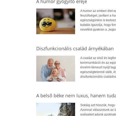
A humor gyógyító ereje
A humor az emberi élet e
feszültséget, javítani a
egészségünkre is kedvező 
kutatás igazolja, hogy fon
nevetést gyakran a „legj
Diszfunkcionális család árnyékában
A család az első és legf
kommunikáció és az együt
érzelmi támaszt nyújt ta
egészségtelenné válik, é
diszfunkcionális családna
A belső béke nem luxus, hanem tud
Sokáig azt hisszük, hogy
Azonnal válaszolunk az ü
esélyeket adunk azoknak,