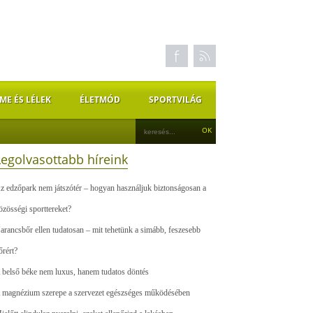
ME ÉS LÉLEK
ÉLETMÓD
SPORTVILÁG
Legolvasottabb híreink
z edzőpark nem játszótér – hogyan használjuk biztonságosan a
özösségi sporttereket?
arancsbőr ellen tudatosan – mit tehetünk a simább, feszesebb
őrért?
 belső béke nem luxus, hanem tudatos döntés
 magnézium szerepe a szervezet egészséges működésében