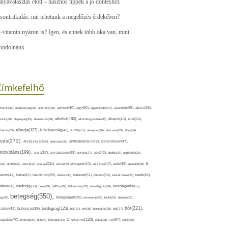
ályaválasztás előtt – hasznos tippek a jó döntéshez
sontritkulás: mit tehetünk a megelőzés érdekében?
-vitamin nyáron is? Igen, és ennek több oka van, mint
ondolnánk
Címkefelhő
ajándék(95),
itamin(36),
adalékanyag(28),
adomány(26),
advent(40),
agy(80),
agyműködés(27),
akció(39),
alkohol(182),
ivitás(30),
alapanyag(30),
alkalmazás(28),
alkoholfogyasztás(36),
állapot(43),
állat(54),
allergia(122),
attartás(33),
állóképesség(42),
Alma(72),
almaecet(26),
aloe vera(33),
álom(34),
lvás(272),
alvászavar(66),
aminosav(33),
antibakteriális(42),
antibiotikum(47),
ntioxidáns(199),
anyagcsere(99),
anya(67),
anyuka(27),
apa(42),
ápolás(29),
applikáció(26),
ásványi anyag(111),
(29),
arcbőr(27),
ásványi anyagok(40),
asztma(47),
autó(46),
avokádó(36),
B-
tamin(41),
baba(82),
baktérium(89),
balaton(34),
baleset(51),
banán(53),
bántalmazás(24),
barát(48),
rátok(50),
barátság(58),
béke(29),
bélflóra(37),
bélrendszer(33),
bemelegítés(24),
beszélgetés(61),
betegség(550),
eg(34),
betegségek(39),
bevásárlás(28),
bicikli(25),
biológia(25),
bőr(221),
boldogság(125),
zalom(41),
biztonság(66),
bolt(31),
bor(36),
borogatás(28),
böjt(27),
C-vitamin(120),
rápolás(70),
brokkoli(29),
buli(24),
bűntudat(32),
cékla(28),
cél(57),
célok(30),