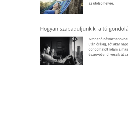
az utolsó helyre.
Hogyan szabaduljunk ki a túlgondol
A rohanó hétköznapokban 
után órákig, sőt akár na
gondolhatott rólam a más
észrevétlenül veszik át az 