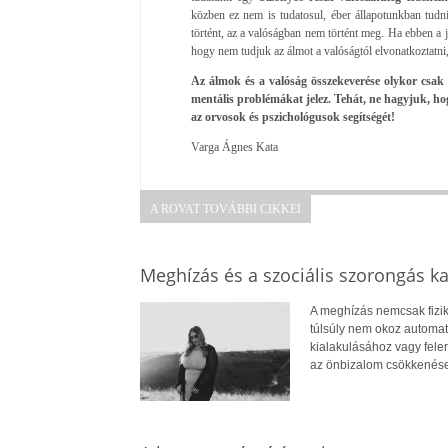
közben ez nem is tudatosul, éber állapotunkban tudn
történt, az a valóságban nem történt meg. Ha ebben a 
hogy nem tudjuk az álmot a valóságtól elvonatkoztatn
Az álmok és a valóság összekeverése olykor csak 
mentális problémákat jelez. Tehát, ne hagyjuk, h
az orvosok és pszichológusok segítségét!
Varga Ágnes Kata
A ROVAT TOVÁBBI CIKKEI
Meghízás és a szociális szorongás k
A meghízás nemcsak fizik
túlsúly nem okoz automat
kialakulásához vagy fele
az önbizalom csökkenése