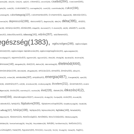
család(284),
aretta(38),
cikk(24),
Cink(24),
cipő(37),
citrom(61),
citromfű(26),
csecsemő(45),
cukor(194),
pés(26),
csoki(35),
csokoládé(71),
csomagolás(24),
csont(33),
csontritkulás(36),
cukorbetegség(137),
orbeteg(25),
cukormentes(69),
D-vitamin(53),
daganat(36),
dekoráció(41),
diéta(395),
depresszió(199),
mencia(34),
desszert(67),
diagnózis(28),
diák(24),
dió(50),
dohányzás(92),
at(38),
döntés(58),
drága(26),
duzzanat(27),
E-vitamin(25),
eb(26),
ebéd(57),
ecet(38),
edzés(267),
édesség(141),
es(42),
édesítőszer(43),
edzőterem(42),
egészség(1383),
egészséges(246),
egészséges
etmód(100),
egészséges táplálkozás(45),
egészségmegőrzés(43),
egészségtelen(32),
észségügy(27),
egyensúly(63),
egyetem(30),
egyszerű(31),
éhes(30),
éhség(38),
éjszaka(33),
ekcéma(26),
életmód(444),
elmiszer(142),
élet(114),
elengedés(29),
életkor(30),
életminőség(30),
etmódváltás(109),
elhízás(110),
elme(93),
életvitel(28),
elfogadás(30),
élmény(55),
előny(37),
energia(487),
emésztés(167),
árás(32),
ember(38),
empátia(43),
Energiaital(29),
eper(30),
érzelem(211),
ő(36),
eredmény(47),
erő(36),
érrendszer(36),
érzékenység(36),
érzelmek(42),
érzelmi
étkezés(412),
étel(228),
elligencia(28),
érzés(39),
esemény(27),
eszköz(28),
ételek(39),
trend(194),
evés(92),
étrendkiegészítő(47),
étterem(24),
étvágy(34),
Európa(28),
évszak(28),
fájdalom(308),
cebook(42),
fahéj(43),
fájdalomcsillapító(39),
fáradékonyság(30),
fáradt(28),
fehérje(198),
radtság(117),
fejfájás(93),
fejlődés(143),
fejlesztés(44),
feladat(46),
félelem(115),
dolgozás(24),
felelősség(62),
felnőtt(66),
felszívódás(56),
féltékenység(26),
fertőzés(101),
töltődés(29),
fenntarthatóság(29),
fény(36),
fényvédelem(28),
férfi(86),
fertőtlenítés(31),
film(111),
szültség(82),
fiatal(39),
figyelem(69),
finom(26),
fitt(34),
fittség(34),
fizikai(25),
fog(51),