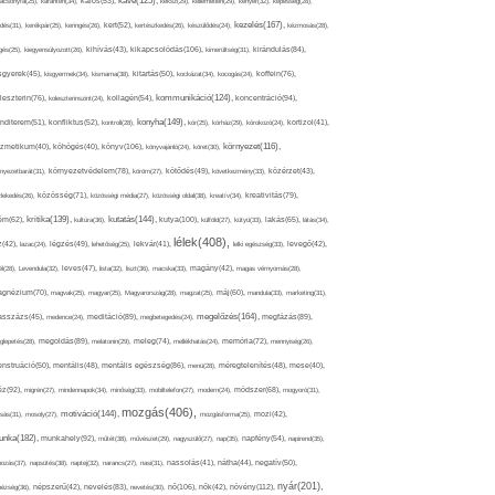
kávé(125),
ácsonyfa(25),
karantén(34),
káros(53),
keksz(29),
kellemetlen(29),
kenyér(32),
képesség(28),
kezelés(167),
dés(31),
kerékpár(25),
keringés(26),
kert(52),
kertészkedés(26),
készülődés(24),
kézmosás(28),
kikapcsolódás(106),
gés(25),
kiegyensúlyozott(26),
kihívás(43),
kimerültség(31),
kirándulás(84),
sgyerek(45),
kisgyermek(34),
kismama(38),
kitartás(50),
kockázat(34),
kocogás(24),
koffein(76),
kommunikáció(124),
koncentráció(94),
leszterin(76),
koleszterinszint(24),
kollagén(54),
konyha(149),
nditerem(51),
konfliktus(52),
kontroll(28),
kór(25),
kórház(29),
kórokozó(24),
kortizol(41),
könyv(106),
környezet(116),
zmetikum(40),
köhögés(40),
könyvajánló(24),
köret(30),
nyezetbarát(31),
környezetvédelem(78),
köröm(27),
kötődés(49),
következmény(33),
közérzet(43),
lekedés(26),
közösség(71),
közösségi média(27),
közösségi oldal(38),
kreatív(34),
kreativitás(79),
kritika(139),
kutatás(144),
kutya(100),
ém(62),
kultúra(36),
külföld(27),
kütyü(33),
lakás(65),
látás(34),
lélek(408),
z(42),
lazac(24),
légzés(49),
lehetőség(25),
lekvár(41),
lelki egészség(33),
levegő(42),
él(28),
Levendula(32),
leves(47),
lista(32),
liszt(36),
macska(33),
magány(42),
magas vérnyomás(28),
gnézium(70),
magvak(25),
magyar(25),
Magyarország(28),
magzat(25),
máj(60),
mandula(33),
marketing(31),
megelőzés(164),
sszázs(45),
medence(24),
meditáció(89),
megbetegedés(24),
megfázás(89),
glepetés(28),
megoldás(89),
melatonin(29),
meleg(74),
mellékhatás(24),
memória(72),
mennyiség(26),
nstruáció(50),
mentális(48),
mentális egészség(86),
menü(28),
méregtelenítés(48),
mese(40),
z(92),
migrén(27),
mindennapok(34),
minőség(33),
mobiltelefon(27),
modern(24),
módszer(68),
mogyoró(31),
mozgás(406),
motiváció(144),
sás(31),
mosoly(27),
mozgásforma(25),
mozi(42),
nka(182),
munkahely(92),
műtét(38),
művészet(29),
nagyszülő(27),
nap(35),
napfény(54),
napirend(35),
pozás(37),
napsütés(38),
naptej(32),
narancs(27),
nasi(31),
nassolás(41),
nátha(44),
negatív(50),
nyár(201),
nő(106),
növény(112),
hézség(36),
népszerű(42),
nevelés(83),
nevetés(30),
nők(42),