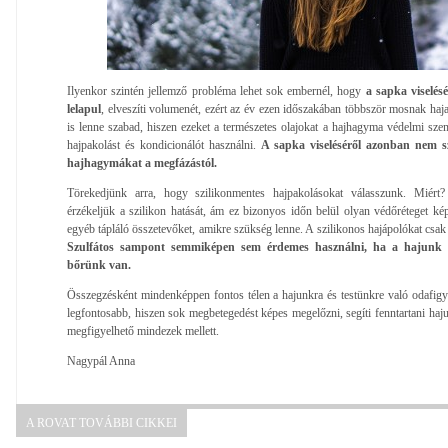
Ilyenkor szintén jellemző probléma lehet sok embernél, hogy
a sapka viselés
lelapul
, elveszíti volumenét, ezért az év ezen időszakában többször mosnak haj
is lenne szabad, hiszen ezeket a természetes olajokat a hajhagyma védelmi sze
hajpakolást és kondicionálót használni.
A sapka viseléséről azonban nem s
hajhagymákat a megfázástól.
Törekedjünk arra, hogy szilikonmentes hajpakolásokat válasszunk. Miért?
érzékeljük a szilikon hatását, ám ez bizonyos időn belül olyan védőréteget k
egyéb tápláló összetevőket, amikre szükség lenne. A szilikonos hajápolókat csak
Szulfátos sampont semmiképen sem érdemes használni, ha a hajunk s
bőrünk van.
Összegzésként mindenképpen fontos télen a hajunkra és testünkre való odafigye
legfontosabb, hiszen sok megbetegedést képes megelőzni, segíti fenntartani hajun
megfigyelhető mindezek mellett.
Nagypál Anna
A ROVAT TOVÁBBI CIKKEI