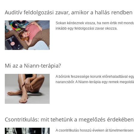
Auditív feldolgozási zavar, amikor a hallás rendbe
Sokan kérdeznek vissza, ha nem értik mit mondu
inkább egy feldolgozási zavar okozza.
Mi az a Niann-terápia?
A bőrünk feszessége korunk előrehaladtával egy
narancsbőr. A Niann-terápia egy remek megoldás
Csontritkulás: mit tehetünk a megelőzés érdekében
A csontritkulás hosszú éveken át tünetmentesen a