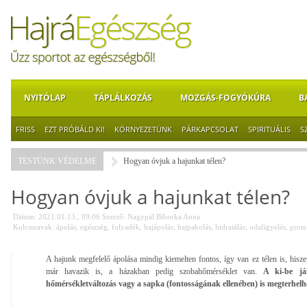
NYITÓLAP
TÁPLÁLKOZÁS
MOZGÁS-FOGYÓKÚRA
B
FRISS
EZT PRÓBÁLD KI!
KÖRNYEZETÜNK
PÁRKAPCSOLAT
SPIRITUÁLIS
S
TESTÜNK VÉDELME
Hogyan óvjuk a hajunkat télen?
Hogyan óvjuk a hajunkat télen?
Dátum: 2021.01.13., 09:06
Szerző:
Nagypál Bíborka Anna
Kulcsszavak:
ápolás
,
egészség
,
folyadék
,
hajápolás
,
hajpakolás
,
hidratálás
,
odafigyelés
,
prote
A hajunk megfelelő ápolása mindig kiemelten fontos, így van ez télen is, hiszen 
már havazik is, a házakban pedig szobahőmérséklet van.
A ki-be jár
hőmérsékletváltozás vagy a sapka (fontosságának ellenében) is megterhelh