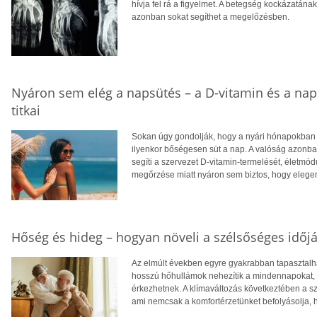
hívja fel rá a figyelmet. A betegség kockázatána
azonban sokat segíthet a megelőzésben.
Nyáron sem elég a napsütés – a D-vitamin és a na
titkai
Sokan úgy gondolják, hogy a nyári hónapokban f
ilyenkor bőségesen süt a nap. A valóság azonba
segíti a szervezet D-vitamin-termelését, életm
megőrzése miatt nyáron sem biztos, hogy eleg
Hőség és hideg – hogyan növeli a szélsőséges időjá
Az elmúlt években egyre gyakrabban tapasztalhat
hosszú hőhullámok nehezítik a mindennapokat, té
érkezhetnek. A klímaváltozás következtében a 
ami nemcsak a komfortérzetünket befolyásolja, 