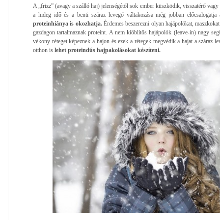
A „frizz” (avagy a szálló haj) jelenségétől sok ember küszködik, visszatérő vagy
a hideg idő és a benti száraz levegő váltakozása még jobban előcsalogatja 
proteinhiánya is okozhatja.
Érdemes beszerezni olyan hajápolókat, maszkokat
gazdagon tartalmaznak proteint. A nem kiöblítős hajápolók (leave-in) nagy segí
vékony réteget képeznek a hajon és ezek a rétegek megvédik a hajat a száraz le
otthon is
lehet proteindús hajpakolásokat készíteni.