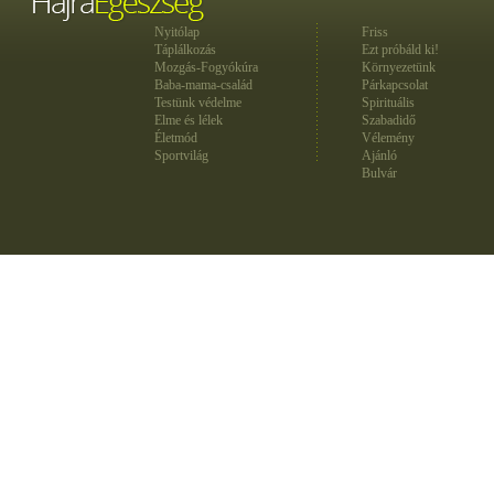
Nyitólap
Friss
Táplálkozás
Ezt próbáld ki!
Mozgás-Fogyókúra
Környezetünk
Baba-mama-család
Párkapcsolat
Testünk védelme
Spirituális
Elme és lélek
Szabadidő
Életmód
Vélemény
Sportvilág
Ajánló
Bulvár