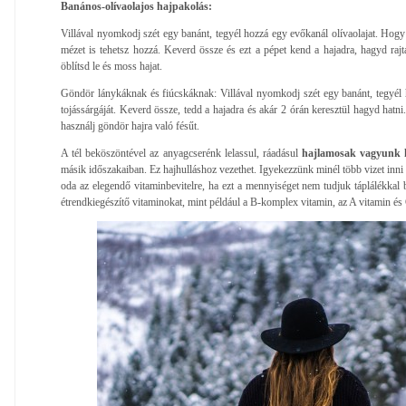
Banános-olívaolajos hajpakolás:
Villával nyomkodj szét egy banánt, tegyél hozzá egy evőkanál olívaolajat. Hogy
mézet is tehetsz hozzá. Keverd össze és ezt a pépet kend a hajadra, hagyd rajt
öblítsd le és moss hajat.
Göndör lánykáknak és fiúcskáknak: Villával nyomkodj szét egy banánt, tegyél h
tojássárgáját. Keverd össze, tedd a hajadra és akár 2 órán keresztül hagyd hatni
használj göndör hajra való fésűt.
A tél beköszöntével az anyagcserénk lelassul, ráadásul
hajlamosak vagyunk ke
másik időszakaiban. Ez hajhulláshoz vezethet. Igyekezzünk minél több vizet inni 
oda az elegendő vitaminbevitelre, ha ezt a mennyiséget nem tudjuk táplálékkal
étrendkiegészítő vitaminokat, mint például a B-komplex vitamin, az A vitamin és