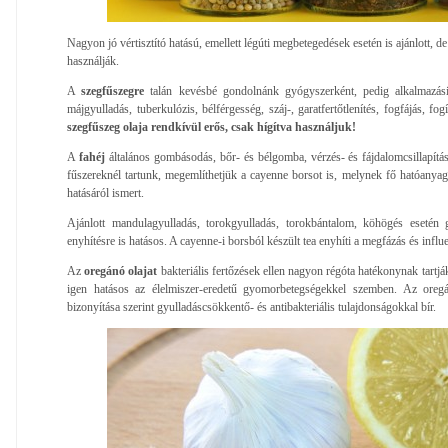
Nagyon jó vértisztító hatású, emellett légúti megbetegedések esetén is ajánlott, d
használják.
A
szegfűszegre
talán kevésbé gondolnánk gyógyszerként, pedig alkalmazási 
májgyulladás, tuberkulózis, bélférgesség, száj-, garatfertőtlenítés, fogfájás, f
szegfűszeg olaja rendkívül erős, csak hígítva használjuk!
A
fahéj
általános gombásodás, bőr- és bélgomba, vérzés- és fájdalomcsillapítá
fűszereknél tartunk, megemlíthetjük a cayenne borsot is, melynek fő hatóanyag
hatásáról ismert.
Ajánlott mandulagyulladás, torokgyulladás, torokbántalom, köhögés esetén g
enyhítésre is hatásos. A cayenne-i borsból készült tea enyhíti a megfázás és influe
Az
oregánó olajat
bakteriális fertőzések ellen nagyon régóta hatékonynak tartjá
igen hatásos az élelmiszer-eredetű gyomorbetegségekkel szemben. Az oreg
bizonyítása szerint gyulladáscsökkentő- és antibakteriális tulajdonságokkal bír.