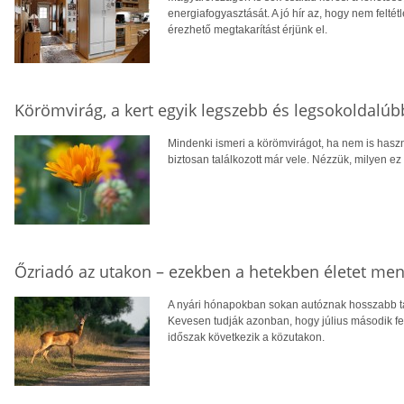
energiafogyasztását. A jó hír az, hogy nem feltétl
érezhető megtakarítást érjünk el.
Körömvirág, a kert egyik legszebb és legsokoldalú
Mindenki ismeri a körömvirágot, ha nem is hasz
biztosan találkozott már vele. Nézzük, milyen ez
Őzriadó az utakon – ezekben a hetekben életet men
A nyári hónapokban sokan autóznak hosszabb tá
Kevesen tudják azonban, hogy július második fe
időszak következik a közutakon.