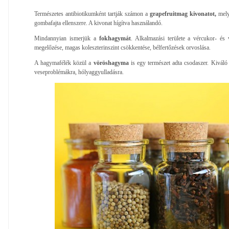
Természetes antibiotikumként tartják számon a
grapefruitmag kivonatot,
mely
gombafajta ellenszere. A kivonat hígítva használandó.
Mindannyian ismerjük a
fokhagymát
. Alkalmazási területe a vércukor- és
megelőzése, magas koleszterinszint csökkentése, bélfertőzések orvoslása.
A hagymafélék közül a
vöröshagyma
is egy természet adta csodaszer. Kiváló
veseproblémákra, hólyaggyulladásra.