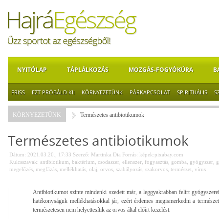
NYITÓLAP
TÁPLÁLKOZÁS
MOZGÁS-FOGYÓKÚRA
B
FRISS
EZT PRÓBÁLD KI!
KÖRNYEZETÜNK
PÁRKAPCSOLAT
SPIRITUÁLIS
S
KÖRNYEZETÜNK
Természetes antibiotikumok
Természetes antibiotikumok
Dátum: 2021.03.20., 17:33
Szerző:
Martinka Dia
Forrás:
képek:pixabay.com
Kulcsszavak:
antibiotikum
,
baktérium
,
csodaszer
,
ellenszer
,
fogyasztás
,
gomba
,
gyógyszer
,
g
megelőzés
,
megfázás
,
mellékhatás
,
olaj
,
orvos
,
szabályozás
,
szakorvos
,
természet
,
vírus
Antibiotikumot szinte mindenki szedett már, a leggyakrabban felírt gyógyszer
hatékonyságuk mellékhatásokkal jár, ezért érdemes megismerkedni a természet
természetesen nem helyettesítik az orvos által előírt kezelést.