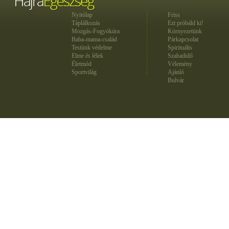
Nyitólap
Friss
Táplálkozás
Ezt próbáld ki!
Mozgás-Fogyókúra
Környezetünk
Baba-mama-család
Párkapcsolat
Testünk védelme
Spirituális
Elme és lélek
Szabadidő
Életmód
Vélemény
Sportvilág
Ajánló
Bulvár