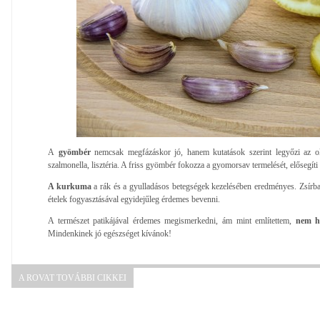
A
gyömbér
nemcsak megfázáskor jó, hanem kutatások szerint legyőzi az o
szalmonella, lisztéria. A friss gyömbér fokozza a gyomorsav termelését, elősegíti
A kurkuma
a rák és a gyulladásos betegségek kezelésében eredményes. Zsírban 
ételek fogyasztásával egyidejűleg érdemes bevenni.
A természet patikájával érdemes megismerkedni, ám mint említettem,
nem he
Mindenkinek jó egészséget kívánok!
A ROVAT TOVÁBBI CIKKEI