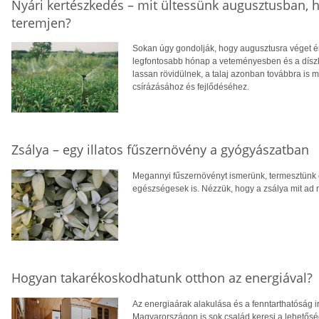
Nyári kertészkedés – mit ültessünk augusztusban, h
teremjen?
Sokan úgy gondolják, hogy augusztusra véget ér
legfontosabb hónap a veteményesben és a díszke
lassan rövidülnek, a talaj azonban továbbra is m
csírázásához és fejlődéséhez.
Zsálya – egy illatos fűszernövény a gyógyászatban
Megannyi fűszernövényt ismerünk, termesztünk
egészségesek is. Nézzük, hogy a zsálya mit ad 
Hogyan takarékoskodhatunk otthon az energiával?
Az energiaárak alakulása és a fenntarthatóság i
Magyarországon is sok család keresi a lehetősé