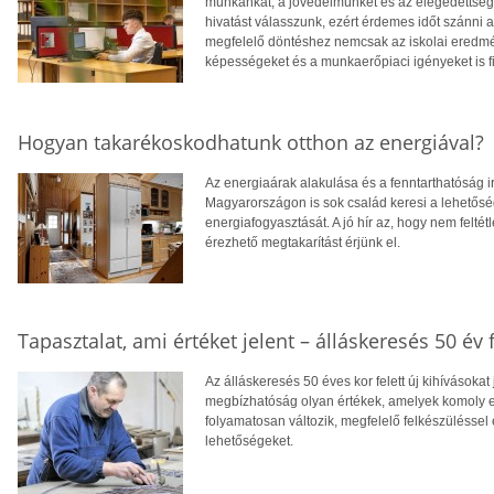
munkánkat, a jövedelmünket és az elégedettség
hivatást válasszunk, ezért érdemes időt szánni
megfelelő döntéshez nemcsak az iskolai eredm
képességeket és a munkaerőpiaci igényeket is f
Hogyan takarékoskodhatunk otthon az energiával?
Az energiaárak alakulása és a fenntarthatóság i
Magyarországon is sok család keresi a lehetősé
energiafogyasztását. A jó hír az, hogy nem feltétl
érezhető megtakarítást érjünk el.
Tapasztalat, ami értéket jelent – álláskeresés 50 év f
Az álláskeresés 50 éves kor felett új kihívásokat
megbízhatóság olyan értékek, amelyek komoly el
folyamatosan változik, megfelelő felkészüléssel 
lehetőségeket.