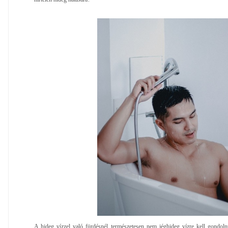
A hideg vízzel való fürdésnél természetesen nem jéghideg vízre kell gondoln