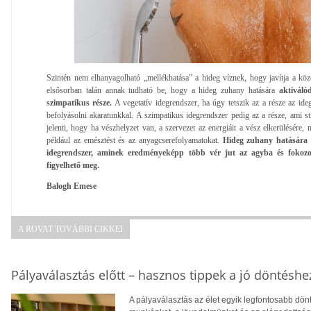
Szintén nem elhanyagolható „mellékhatása” a hideg víznek, hogy javítja a köz
elsősorban talán annak tudható be, hogy a hideg zuhany hatására
aktiváló
szimpatikus része.
A vegetatív idegrendszer, ha úgy tetszik az a része az i
befolyásolni akaratunkkal. A szimpatikus idegrendszer pedig az a része, ami st
jelenti, hogy ha vészhelyzet van, a szervezet az energiáit a vész elkerülésére, 
például az emésztést és az anyagcserefolyamatokat.
Hideg zuhany hatására t
idegrendszer, aminek eredményeképp több vér jut az agyba és fokozo
figyelhető meg.
Balogh Emese
A ROVAT TOVÁBBI CIKKEI
Pályaválasztás előtt – hasznos tippek a jó döntéshe
A pályaválasztás az élet egyik legfontosabb dö