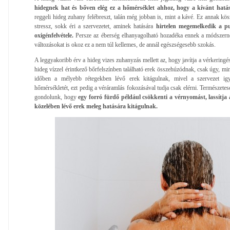
hidegnek hat és bőven elég ez a hőmérséklet ahhoz, hogy a kívánt hatás
reggeli hideg zuhany felébreszt, talán még jobban is, mint a kávé. Ez annak kö
stressz, sokk éri a szervezetet, aminek hatására
hirtelen megemelkedik a pu
oxigénfelvétele.
Persze az éberség elhanyagolható hozadéka ennek a módszerne
változásokat is okoz ez a nem túl kellemes, de annál egészségesebb szokás.
A leggyakoribb érv a hideg vizes zuhanyzás mellett az, hogy javítja a vérkeringést
hideg vízzel érintkező bőrfelszínben található erek összehúzódnak, csak úgy, mi
időben a mélyebb rétegekben lévő erek kitágulnak, mivel a szervezet igye
hőmérsékletét, ezt pedig a véráramlás fokozásával tudja csak elérni. Természetese
gondolunk, hogy
egy forró fürdő például csökkenti a vérnyomást, lassítja 
közelében lévő erek meleg hatására kitágulnak.