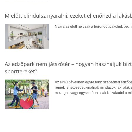
Mielőtt elindulsz nyaralni, ezeket ellenőrizd a laká
Nyaralás előtt ne csak a bőröndöt pakoljuk be, ha
Az edzőpark nem játszótér – hogyan használjuk biz
sporttereket?
Az elmúlt években egyre több szabadtéri edzőpa
remek lehetőséget kínálnak mindazoknak, akik
mozogni, vagy egyszerűen csak kiszakadni a m