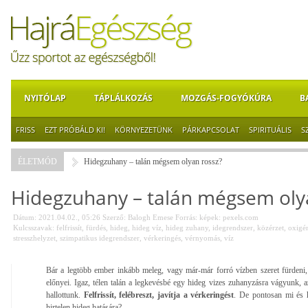
NYITÓLAP
TÁPLÁLKOZÁS
MOZGÁS-FOGYÓKÚRA
B
FRISS
EZT PRÓBÁLD KI!
KÖRNYEZETÜNK
PÁRKAPCSOLAT
SPIRITUÁLIS
S
ÉLETMÓD
Hidegzuhany – talán mégsem olyan rossz?
Hidegzuhany – talán mégsem oly
Dátum: 2021.04.02., 05:26
Szerző:
Balogh Emese
Forrás:
képek: pexels.com
Kulcsszavak:
felfrissít
,
fürdés
,
hideg
,
hideg víz
,
hideg zuhany
,
idegrendszer
,
közérzet
,
oxigén
stresszhelyzet
,
szimpatikus idegrendszer
,
vérkeringés
,
vérnyomás
,
víz
Bár a legtöbb ember inkább meleg, vagy már-már forró vízben szeret fürden
előnyei. Igaz, télen talán a legkevésbé egy hideg vizes zuhanyzásra vágyunk, a
hallottunk.
Felfrissít, felébreszt, javítja a vérkeringést
. De pontosan mi és 
hirtelen hideg hatására?