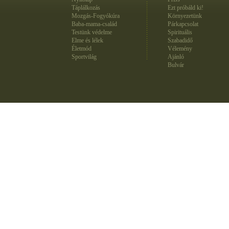
Táplálkozás
Ezt próbáld ki!
Mozgás-Fogyókúra
Környezetünk
Baba-mama-család
Párkapcsolat
Testünk védelme
Spirituális
Elme és lélek
Szabadidő
Életmód
Vélemény
Sportvilág
Ajánló
Bulvár