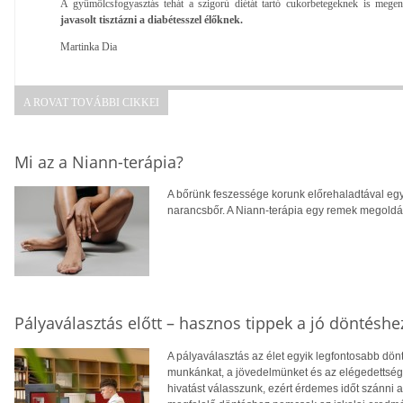
A gyümölcsfogyasztás tehát a szigorú diétát tartó cukorbetegeknek is meg
javasolt tisztázni a diabétesszel élőknek.
Martinka Dia
A ROVAT TOVÁBBI CIKKEI
Mi az a Niann-terápia?
A bőrünk feszessége korunk előrehaladtával egy
narancsbőr. A Niann-terápia egy remek megoldás
Pályaválasztás előtt – hasznos tippek a jó döntéshe
A pályaválasztás az élet egyik legfontosabb dö
munkánkat, a jövedelmünket és az elégedettség
hivatást válasszunk, ezért érdemes időt szánni