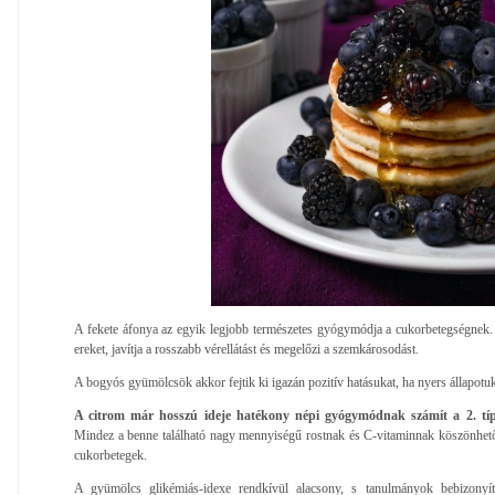
A fekete áfonya az egyik legjobb természetes gyógymódja a cukorbetegségnek.
ereket, javítja a rosszabb vérellátást és megelőzi a szemkárosodást.
A bogyós gyümölcsök akkor fejtik ki igazán pozitív hatásukat, ha nyers állapotu
A citrom már hosszú ideje hatékony népi gyógymódnak számít a 2. típ
Mindez a benne található nagy mennyiségű rostnak és C-vitaminnak köszönhető,
cukorbetegek.
A gyümölcs glikémiás-idexe rendkívül alacsony, s tanulmányok bebizonyít