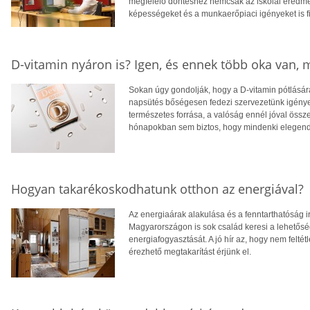
megfelelő döntéshez nemcsak az iskolai eredm
képességeket és a munkaerőpiaci igényeket is f
D-vitamin nyáron is? Igen, és ennek több oka van,
Sokan úgy gondolják, hogy a D-vitamin pótlására
napsütés bőségesen fedezi szervezetünk igényei
természetes forrása, a valóság ennél jóval öss
hónapokban sem biztos, hogy mindenki elegendő
Hogyan takarékoskodhatunk otthon az energiával?
Az energiaárak alakulása és a fenntarthatóság i
Magyarországon is sok család keresi a lehetősé
energiafogyasztását. A jó hír az, hogy nem feltétl
érezhető megtakarítást érjünk el.