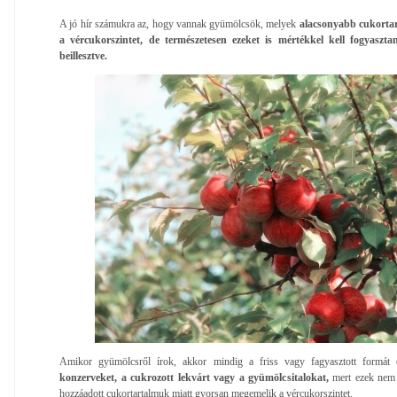
A jó hír számukra az, hogy vannak gyümölcsök, melyek
alacsonyabb cukorta
a vércukorszintet, de természetesen ezeket is mértékkel kell fogyaszta
beillesztve.
Amikor gyümölcsről írok, akkor mindig a friss vagy fagyasztott formát 
konzerveket, a cukrozott lekvárt vagy a gyümölcsitalokat,
mert ezek nem 
hozzáadott cukortartalmuk miatt gyorsan megemelik a vércukorszintet.