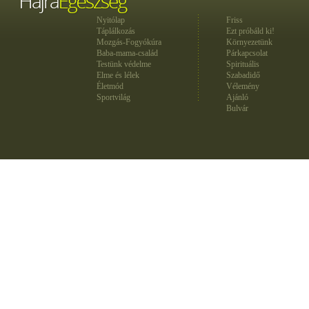
Nyitólap
Friss
Táplálkozás
Ezt próbáld ki!
Mozgás-Fogyókúra
Környezetünk
Baba-mama-család
Párkapcsolat
Testünk védelme
Spirituális
Elme és lélek
Szabadidő
Életmód
Vélemény
Sportvilág
Ajánló
Bulvár