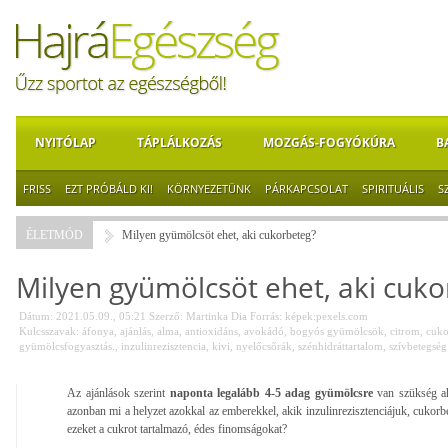
NYITÓLAP
TÁPLÁLKOZÁS
MOZGÁS-FOGYÓKÚRA
B
FRISS
EZT PRÓBÁLD KI!
KÖRNYEZETÜNK
PÁRKAPCSOLAT
SPIRITUÁLIS
S
ÉLETMÓD
Milyen gyümölcsöt ehet, aki cukorbeteg?
Milyen gyümölcsöt ehet, aki cuko
Dátum: 2021.05.09., 05:21
Szerző:
Martinka Dia
Forrás:
képek:pexels.com
Kulcsszavak:
áfonya
,
ajánlás
,
alma
,
antioxidáns
,
avokádó
,
bogyós gyümölcsök
,
citrom
,
cuko
gyümölcsfogyasztás.
,
inzulinrezisztencia
,
kivi
,
nyelőcsőrák
,
szénhidráttartalom
,
szívbetegség
Az ajánlások szerint
naponta legalább 4-5 adag gyümölcsre
van szükség ah
azonban mi a helyzet azokkal az emberekkel, akik inzulinrezisztenciájuk, cukor
ezeket a cukrot tartalmazó, édes finomságokat?