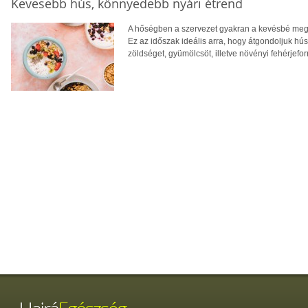
Kevesebb hús, könnyedebb nyári étrend
A hőségben a szervezet gyakran a kevésbé megte
Ez az időszak ideális arra, hogy átgondoljuk hú
zöldséget, gyümölcsöt, illetve növényi fehérjefo