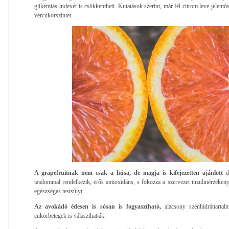
glikémiás-indexét is csökkentheti. Kutatások szerint, már fél citrom leve jelentő
vércukorszintet.
A grapefruitnak nem csak a húsa, de magja is kifejezetten ajánlott
d
tatalommal rendelkezik, erős antioxidáns, s fokozza a szervezet inzulinérzékenys
egészséges testsúlyt.
Az avokádó édesen is sósan is fogyasztható,
alacsony szénhidráttartal
cukorbetegek is választhatják.