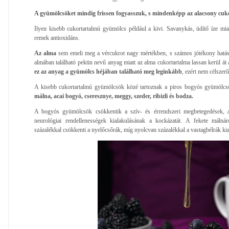
A gyümölcsöket mindig frissen fogyasszuk, s mindenképp az alacsony cuk
Ilyen kisebb cukortartalmú gyümölcs például a kivi. Savanykás, üdítő íze mia
remek antioxidáns.
Az alma
sem emeli meg a vércukrot nagy mértékben, s számos jótékony hatása 
almában található pektin nevű anyag miatt az alma cukortartalma lassan kerül á
ez az anyag a gyümölcs héjában található meg leginkább
, ezért nem célsze
A kisebb cukortartalmú gyümölcsök közé tartoznak a piros bogyós gyümölcs
málna, acai bogyó, cseresznye, meggy, szeder, ribizli és bodza.
A bogyós gyümölcsök csökkentik a szív- és érrendszeri megbetegedések, 
neurológiai rendellenességek kialakulásának a kockázatát. A fekete málná
százalékkal csökkenti a nyelőcsőrák, míg nyolcvan százalékkal a vastagbélrák ki