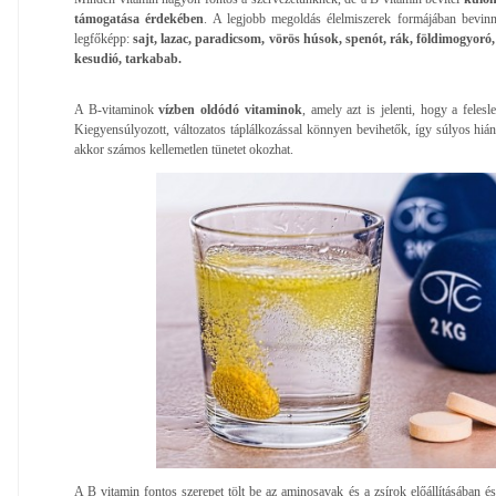
támogatása érdekében
. A legjobb megoldás élelmiszerek formájában bevinni
legfőképp:
sajt, lazac, paradicsom, vörös húsok, spenót, rák, földimogyoró, m
kesudió, tarkabab.
A B-vitaminok
vízben oldódó vitaminok
, amely azt is jelenti, hogy a felesl
Kiegyensúlyozott, változatos táplálkozással könnyen bevihetők, így súlyos hiány
akkor számos kellemetlen tünetet okozhat.
A B vitamin fontos szerepet tölt be az aminosavak és a zsírok előállításában é