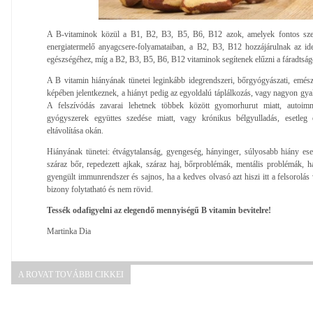
A B-vitaminok közül a B1, B2, B3, B5, B6, B12 azok, amelyek fontos szer
energiatermelő anyagcsere-folyamataiban, a B2, B3, B12 hozzájárulnak az i
egészségéhez, míg a B2, B3, B5, B6, B12 vitaminok segítenek elűzni a fáradtságo
A B vitamin hiányának tünetei leginkább idegrendszeri, bőrgyógyászati, emésztő
képében jelentkeznek, a hiányt pedig az egyoldalú táplálkozás, vagy nagyon gya
A felszívódás zavarai lehetnek többek között gyomorhurut miatt, autoim
gyógyszerek együttes szedése miatt, vagy krónikus bélgyulladás, esetleg
eltávolítása okán.
Hiányának tünetei: étvágytalanság, gyengeség, hányinger, súlyosabb hiány es
száraz bőr, repedezett ajkak, száraz haj, bőrproblémák, mentális problémák, 
gyengült immunrendszer és sajnos, ha a kedves olvasó azt hiszi itt a felsorolás 
bizony folytatható és nem rövid.
Tessék odafigyelni az elegendő mennyiségű B vitamin bevitelre!
Martinka Dia
A ROVAT TOVÁBBI CIKKEI