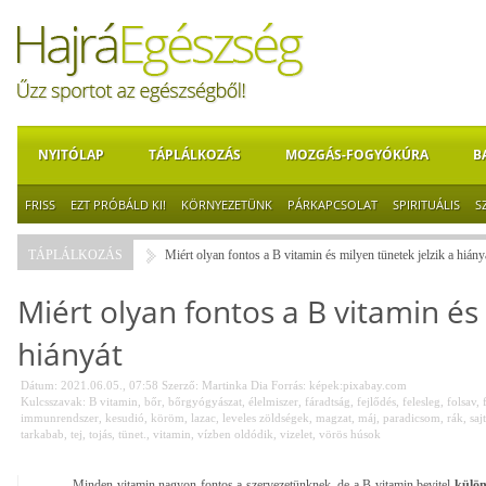
NYITÓLAP
TÁPLÁLKOZÁS
MOZGÁS-FOGYÓKÚRA
B
FRISS
EZT PRÓBÁLD KI!
KÖRNYEZETÜNK
PÁRKAPCSOLAT
SPIRITUÁLIS
S
TÁPLÁLKOZÁS
Miért olyan fontos a B vitamin és milyen tünetek jelzik a hiány
Miért olyan fontos a B vitamin és 
hiányát
Dátum: 2021.06.05., 07:58
Szerző:
Martinka Dia
Forrás:
képek:pixabay.com
Kulcsszavak:
B vitamin
,
bőr
,
bőrgyógyászat
,
élelmiszer
,
fáradtság
,
fejlődés
,
felesleg
,
folsav
,
immunrendszer
,
kesudió
,
köröm
,
lazac
,
leveles zöldségek
,
magzat
,
máj
,
paradicsom
,
rák
,
sajt
tarkabab
,
tej
,
tojás
,
tünet.
,
vitamin
,
vízben oldódik
,
vizelet
,
vörös húsok
Minden vitamin nagyon fontos a szervezetünknek, de a B vitamin bevitel
külön