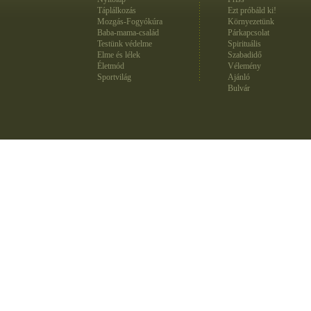
Táplálkozás
Ezt próbáld ki!
Mozgás-Fogyókúra
Környezetünk
Baba-mama-család
Párkapcsolat
Testünk védelme
Spirituális
Elme és lélek
Szabadidő
Életmód
Vélemény
Sportvilág
Ajánló
Bulvár