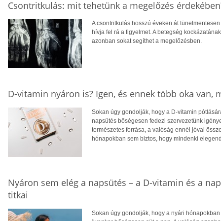
Csontritkulás: mit tehetünk a megelőzés érdekében
A csontritkulás hosszú éveken át tünetmentesen a
hívja fel rá a figyelmet. A betegség kockázatána
azonban sokat segíthet a megelőzésben.
D-vitamin nyáron is? Igen, és ennek több oka van,
Sokan úgy gondolják, hogy a D-vitamin pótlására
napsütés bőségesen fedezi szervezetünk igényei
természetes forrása, a valóság ennél jóval öss
hónapokban sem biztos, hogy mindenki elegendő
Nyáron sem elég a napsütés – a D-vitamin és a na
titkai
Sokan úgy gondolják, hogy a nyári hónapokban f