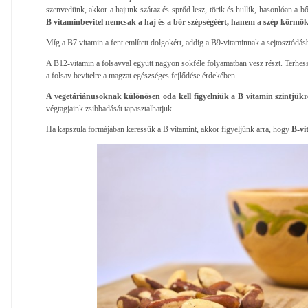
szenvedünk, akkor a hajunk száraz és sprőd lesz, törik és hullik, hasonlóan a bő
B vitaminbevitel nemcsak a haj és a bőr szépségéért, hanem a szép körmökér
Míg a B7 vitamin a fent említett dolgokért, addig a B9-vitaminnak a sejtosztódá
A B12-vitamin a folsavval együtt nagyon sokféle folyamatban vesz részt. Terhessé
a folsav bevitelre a magzat egészséges fejlődése érdekében.
A vegetáriánusoknak különösen oda kell figyelniük a B vitamin szintjükr
végtagjaink zsibbadását tapasztalhatjuk.
Ha kapszula formájában keressük a B vitamint, akkor figyeljünk arra, hogy
B-vi