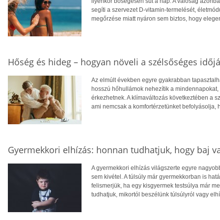
ilyenkor bőségesen süt a nap. A valóság azonba
segíti a szervezet D-vitamin-termelését, életm
megőrzése miatt nyáron sem biztos, hogy eleg
Hőség és hideg – hogyan növeli a szélsőséges időjá
Az elmúlt években egyre gyakrabban tapasztalhat
hosszú hőhullámok nehezítik a mindennapokat, té
érkezhetnek. A klímaváltozás következtében a 
ami nemcsak a komfortérzetünket befolyásolja, 
Gyermekkori elhízás: honnan tudhatjuk, hogy baj v
A gyermekkori elhízás világszerte egyre nagyo
sem kivétel. A túlsúly már gyermekkorban is hatá
felismerjük, ha egy kisgyermek testsúlya már 
tudhatjuk, mikortól beszélünk túlsúlyról vagy elh