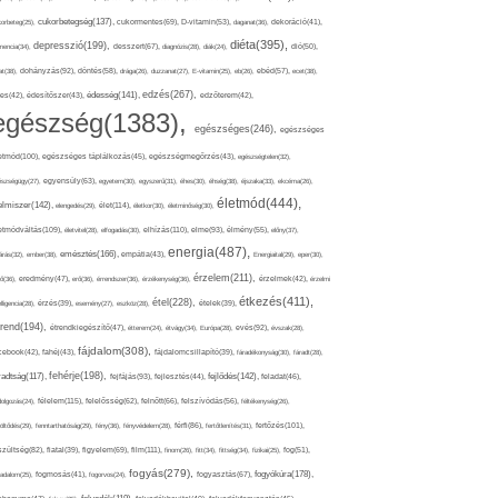
cukorbetegség(137),
orbeteg(25),
cukormentes(69),
D-vitamin(53),
daganat(36),
dekoráció(41),
diéta(395),
depresszió(199),
mencia(34),
desszert(67),
diagnózis(28),
diák(24),
dió(50),
dohányzás(92),
at(38),
döntés(58),
drága(26),
duzzanat(27),
E-vitamin(25),
eb(26),
ebéd(57),
ecet(38),
edzés(267),
édesség(141),
es(42),
édesítőszer(43),
edzőterem(42),
egészség(1383),
egészséges(246),
egészséges
etmód(100),
egészséges táplálkozás(45),
egészségmegőrzés(43),
egészségtelen(32),
észségügy(27),
egyensúly(63),
egyetem(30),
egyszerű(31),
éhes(30),
éhség(38),
éjszaka(33),
ekcéma(26),
életmód(444),
elmiszer(142),
élet(114),
elengedés(29),
életkor(30),
életminőség(30),
etmódváltás(109),
elhízás(110),
elme(93),
életvitel(28),
elfogadás(30),
élmény(55),
előny(37),
energia(487),
emésztés(166),
árás(32),
ember(38),
empátia(43),
Energiaital(29),
eper(30),
érzelem(211),
ő(36),
eredmény(47),
erő(36),
érrendszer(36),
érzékenység(36),
érzelmek(42),
érzelmi
étkezés(411),
étel(228),
elligencia(28),
érzés(39),
esemény(27),
eszköz(28),
ételek(39),
trend(194),
evés(92),
étrendkiegészítő(47),
étterem(24),
étvágy(34),
Európa(28),
évszak(28),
fájdalom(308),
cebook(42),
fahéj(43),
fájdalomcsillapító(39),
fáradékonyság(30),
fáradt(28),
fehérje(198),
radtság(117),
fejfájás(93),
fejlődés(142),
fejlesztés(44),
feladat(46),
félelem(115),
dolgozás(24),
felelősség(62),
felnőtt(66),
felszívódás(56),
féltékenység(26),
fertőzés(101),
töltődés(29),
fenntarthatóság(29),
fény(36),
fényvédelem(28),
férfi(86),
fertőtlenítés(31),
film(111),
szültség(82),
fiatal(39),
figyelem(69),
finom(26),
fitt(34),
fittség(34),
fizikai(25),
fog(51),
fogyás(279),
fogyókúra(178),
gadalom(25),
fogmosás(41),
fogorvos(24),
fogyasztás(67),