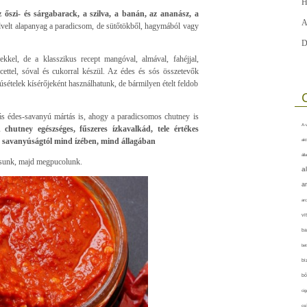
H
 őszi- és sárgabarack, a szilva, a banán, az ananász, a
A
dvelt alapanyag a paradicsom, de sütőtökből, hagymából vagy
D
ekkel, de a klasszikus recept mangóval, almával, fahéjjal,
ettel, sóval és cukorral készül. Az édes és sós összetevők
úsételek kísérőjeként használhatunk, de bármilyen ételt feldob
ás édes-savanyú mártás is, ahogy a paradicsomos chutney is
A-v
chutney egészséges, fűszeres ízkavalkád, tele értékes
 savanyúságtól mind ízében, mind állagában
akt
áll
sunk, majd megpucolunk.
a
a
arc
vi
ba
bet
bi
bő
cig
csí