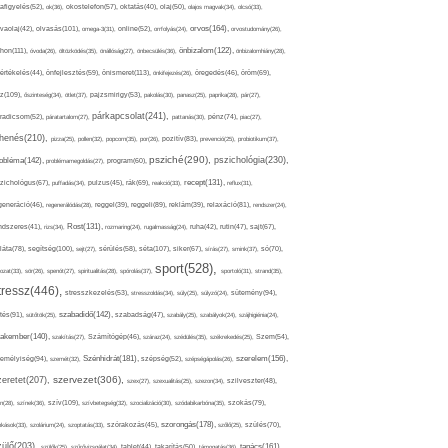
afigyelés(52),
ok(36),
okostelefon(57),
oktatás(40),
olaj(50),
olajos magvak(34),
olcsó(33),
olvasás(101),
orvos(164),
ívaolaj(42),
omega-3(31),
online(52),
orrfolyás(24),
orvostudomány(26),
thon(111),
önbizalom(122),
óvoda(26),
öltözködés(35),
önállóság(27),
önbecsülés(36),
önbizalomhiány(28),
önismeret(113),
értékelés(44),
önfejlesztés(59),
önkifejezés(26),
öregedés(46),
öröm(69),
z(109),
őszinteség(34),
ötlet(37),
pajzsmirigy(53),
pakolás(30),
panasz(25),
paprika(28),
pár(27),
párkapcsolat(241),
radicsom(52),
páratartalom(27),
pattanás(30),
pénz(74),
piac(27),
ihenés(210),
pizza(25),
pollen(32),
popcorn(35),
por(26),
pozitív(83),
prevenció(25),
probiotikum(37),
psziché(290),
pszichológia(230),
obléma(142),
problémamegoldás(27),
program(60),
recept(131),
zichológus(67),
puffadás(34),
pulzus(45),
rák(69),
reakció(33),
reflux(31),
generáció(46),
regenerálódás(28),
reggel(39),
reggeli(89),
reklám(39),
relaxáció(81),
rendszer(24),
Rost(131),
ndszeres(41),
rizs(34),
rozmaring(24),
rugalmasság(24),
ruha(42),
rutin(47),
sajt(67),
segítség(100),
séta(107),
láta(78),
sejt(27),
sérülés(58),
siker(67),
sírás(27),
smink(37),
só(70),
sport(528),
ozat(33),
sör(26),
spenót(27),
spiritualitás(28),
spórolás(37),
sportoló(31),
strand(35),
tressz(446),
sütemény(94),
stresszkezelés(53),
stresszoldás(34),
súly(25),
súlyzó(24),
szabadidő(142),
tés(91),
sütőtök(25),
szabadság(47),
szabály(25),
szabályok(24),
szájhigiénia(24),
akember(140),
szakítás(27),
Számítógép(46),
száraz(24),
szédülés(35),
székrekedés(25),
Szem(54),
Szénhidrát(181),
emélyiség(94),
szerelem(156),
szemét(32),
szépség(52),
szépségápolás(26),
szervezet(306),
zeretet(207),
szex(27),
szexualitás(25),
szezon(34),
szilveszter(48),
szív(109),
n(28),
színek(36),
szívbetegség(32),
szocializáció(30),
szódabikarbóna(35),
szokás(79),
szorongás(178),
okások(33),
szolárium(24),
szoptatás(33),
szórakozás(45),
szőlő(25),
szülés(70),
zülő(203),
tanács(161),
szülők(25),
szűrővizsgálat(34),
tablet(44),
takarítás(50),
támogatás(36),