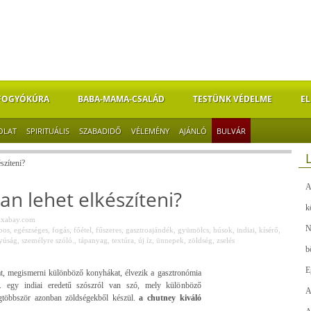
FOGYÓKÚRA
BABA-MAMA-CSALÁD
TESTÜNK VÉDELME
EL
OLAT
SPIRITUÁLIS
SZABADIDŐ
VÉLEMÉNY
AJÁNLÓ
BULVÁR
szíteni?
A
an lehet elkészíteni?
k
ixabay.com
N
bos
,
egészséges
,
fogás
,
főétel
,
fűszeres
,
gasztroajándék
,
gyümölcs
,
húsok
,
indiai
,
kísérő
,
yúság
,
személyre szóló.
,
tápanyag
,
textúra
,
új íz
,
ünnepek
,
zöldség
,
zselés
b
E
kat, megismerni különböző konyhákat, élvezik a gasztronómia
-t. egy indiai eredetű szószról van szó, mely különböző
A
egtöbbször azonban zöldségekből készül.
a chutney kiváló