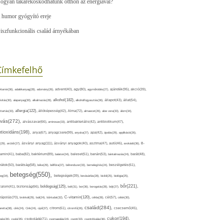
ogyan takarékoskodhatunk otthon az energiával?
 humor gyógyító ereje
iszfunkcionális család árnyékában
Címkefelhő
ajándék(95),
itamin(36),
adalékanyag(28),
adomány(26),
advent(40),
agy(80),
agyműködés(27),
akció(39),
alkohol(182),
ivitás(30),
alapanyag(30),
alkalmazás(28),
alkoholfogyasztás(36),
állapot(43),
állat(54),
allergia(122),
attartás(33),
állóképesség(42),
Alma(72),
almaecet(26),
aloe vera(33),
álom(34),
lvás(272),
alvászavar(66),
aminosav(33),
antibakteriális(42),
antibiotikum(47),
ntioxidáns(198),
anyagcsere(99),
anya(67),
anyuka(27),
apa(42),
ápolás(29),
applikáció(26),
ásványi anyag(111),
(29),
arcbőr(27),
ásványi anyagok(40),
asztma(47),
autó(46),
avokádó(36),
B-
tamin(41),
baba(82),
baktérium(89),
balaton(34),
baleset(51),
banán(53),
bántalmazás(24),
barát(48),
rátok(50),
barátság(58),
béke(29),
bélflóra(37),
bélrendszer(33),
bemelegítés(24),
beszélgetés(61),
betegség(550),
eg(34),
betegségek(39),
bevásárlás(28),
bicikli(25),
biológia(25),
bőr(221),
boldogság(125),
zalom(41),
biztonság(66),
bolt(31),
bor(36),
borogatás(28),
böjt(27),
C-vitamin(120),
rápolás(70),
brokkoli(29),
buli(24),
bűntudat(32),
cékla(28),
cél(57),
célok(30),
család(284),
aretta(38),
cikk(24),
Cink(24),
cipő(37),
citrom(61),
citromfű(26),
csecsemő(45),
cukor(194),
pés(26),
csoki(35),
csokoládé(71),
csomagolás(24),
csont(33),
csontritkulás(36),