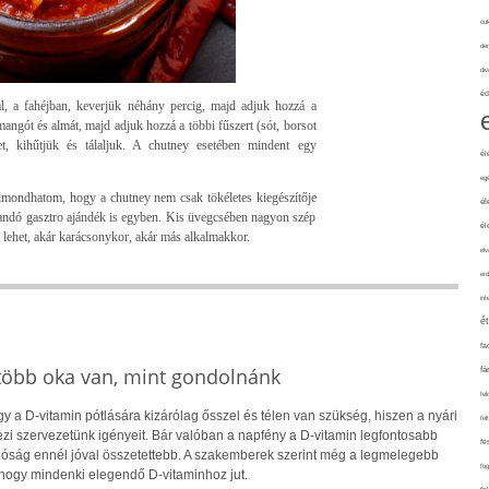
cuk
de
div
éd
al, a fahéjban, keverjük néhány percig, majd adjuk hozzá a
angót és almát, majd adjuk hozzá a többi fűszert (sót, borsot
et, kihűtjük és tálaljuk. A chutney esetében mindent egy
él
eg
mondhatom, hogy a chutney nem csak tökéletes kiegészítője
él
andó gasztro ajándék is egyben. Kis üvegcsében nagyon szép
él
k lehet, akár karácsonykor, akár más alkalmakkor.
elv
erd
int
é
fa
 több oka van, mint gondolnánk
fá
fel
 a D-vitamin pótlására kizárólag ősszel és télen van szükség, hiszen a nyári
fel
i szervezetünk igényeit. Bár valóban a napfény a D-vitamin legfontosabb
fe
alóság ennél jóval összetettebb. A szakemberek szerint még a legmelegebb
fo
hogy mindenki elegendő D-vitaminhoz jut.