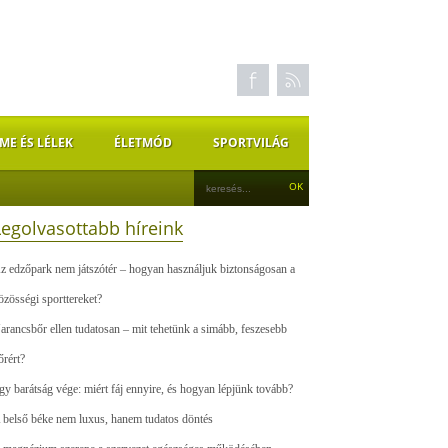
ME ÉS LÉLEK
ÉLETMÓD
SPORTVILÁG
Legolvasottabb híreink
z edzőpark nem játszótér – hogyan használjuk biztonságosan a
özösségi sporttereket?
arancsbőr ellen tudatosan – mit tehetünk a simább, feszesebb
őrért?
gy barátság vége: miért fáj ennyire, és hogyan lépjünk tovább?
 belső béke nem luxus, hanem tudatos döntés