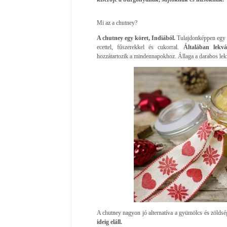
Mi az a chutney?
A chutney egy köret, Indiából.
Tulajdonképpen egy i
ecettel, fűszerekkel és cukorral.
Általában lekvá
hozzátartozik a mindennapokhoz. Állaga a darabos lekvá
A chutney nagyon jó alternatíva a gyümölcs és zöldség
ideig eláll.