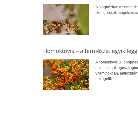
A magnézium az emberi s
izomgörcsök megelőzéséve
Homoktövis – a természet egyik leg
A homoktövis (Hippophae
alkalmaznak egészségmeg
vitaminokban, antioxidán
emlegetik.