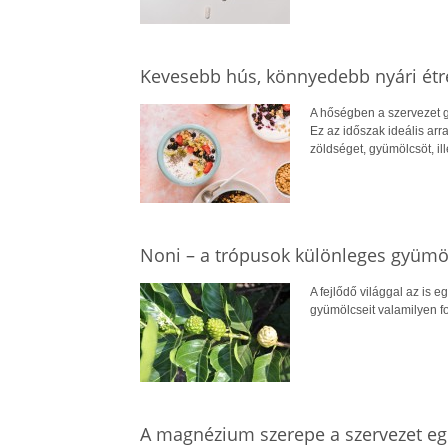
Kevesebb hús, könnyedebb nyári ét
A hőségben a szervezet g
Ez az időszak ideális arr
zöldséget, gyümölcsöt, il
Noni – a trópusok különleges gyümö
A fejlődő világgal az is e
gyümölcseit valamilyen for
A magnézium szerepe a szervezet 