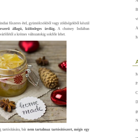
A
B
v
ndiai fűszeres étel, gyümölcsökből vagy zöldségekből készül
A
rszerű állagú, különleges ízvilág.
A chutney Indiában
rfélétől a krémes változatokig sokféle lehet.
M
A
M
P
C
D
g
N
 tartósítására, bár
nem tartalmaz tartósítószert, mégis egy
r