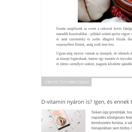
Ezután megfőzzük az ecetet a cukorral kevés fahéjj
maradék hozzávalókat – például ezúttal apróra vágott m
és amit szeretnénk) és zselés állagúvá főzzük ők
serpenyőben főzünk, amíg zselé nem lesz.
Ugyan még messze vannak az ünnepek, de ötletnek el
az ünnepi fogásoknak, hanem egy mutatós és ínycsikl
és ízletes személyre szabott, magunk készítette ajándé
A ROVAT TOVÁBBI CIKKEI
D-vitamin nyáron is? Igen, és ennek
Sokan úgy gondolják, hogy
napsütés bőségesen fedez
természetes forrása, a v
hónapokban sem biztos, 