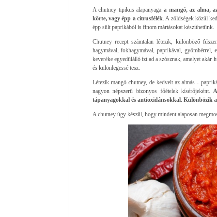
A chutney tipikus alapanyaga
a mangó, az alma, az
körte, vagy épp a citrusfélék
. A zöldségek közül ke
épp sült paprikából is finom mártásokat készíthetünk.
Chutney recept számtalan létezik, különböző fűszer
hagymával, fokhagymával, paprikával, gyömbérrel, ec
keveréke egyedülálló ízt ad a szósznak, amelyet akár h
és különlegessé tesz.
Létezik mangó chutney, de kedvelt az almás - paprik
nagyon népszerű bizonyos főételek kísérőjeként.
A 
tápanyagokkal és antioxidánsokkal. Különbözik a
A chutney úgy készül, hogy mindent alaposan megmo