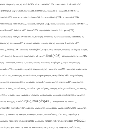
kikapcsolódás(106),
gés(25),
kiegyensúlyozott(26),
kihívás(43),
kimerültség(31),
kirándulás(84),
sgyerek(45),
kisgyermek(34),
kismama(38),
kitartás(50),
kockázat(34),
kocogás(24),
koffein(76),
kommunikáció(124),
koncentráció(94),
leszterin(76),
koleszterinszint(24),
kollagén(54),
konyha(149),
nditerem(51),
konfliktus(52),
kontroll(28),
kór(25),
kórház(29),
kórokozó(24),
kortizol(41),
könyv(106),
környezet(116),
zmetikum(40),
köhögés(40),
könyvajánló(24),
köret(30),
nyezetbarát(31),
környezetvédelem(78),
köröm(27),
kötődés(49),
következmény(33),
közérzet(43),
lekedés(26),
közösség(71),
közösségi média(27),
közösségi oldal(38),
kreatív(34),
kreativitás(79),
kritika(139),
kutatás(144),
kutya(100),
ém(62),
kultúra(36),
külföld(27),
kütyü(33),
lakás(65),
látás(34),
lélek(408),
z(42),
lazac(24),
légzés(49),
lehetőség(25),
lekvár(41),
lelki egészség(33),
levegő(42),
él(28),
Levendula(32),
leves(47),
lista(32),
liszt(36),
macska(33),
magány(42),
magas vérnyomás(28),
gnézium(70),
magvak(25),
magyar(25),
Magyarország(28),
magzat(25),
máj(60),
mandula(33),
marketing(31),
megelőzés(164),
sszázs(45),
medence(24),
meditáció(89),
megbetegedés(24),
megfázás(89),
glepetés(28),
megoldás(89),
melatonin(29),
meleg(74),
mellékhatás(24),
memória(72),
mennyiség(26),
nstruáció(50),
mentális(48),
mentális egészség(86),
menü(28),
méregtelenítés(48),
mese(40),
z(92),
migrén(27),
mindennapok(34),
minőség(33),
mobiltelefon(27),
modern(24),
módszer(68),
mogyoró(31),
mozgás(405),
motiváció(144),
sás(31),
mosoly(27),
mozgásforma(25),
mozi(42),
nka(182),
munkahely(92),
műtét(38),
művészet(29),
nagyszülő(27),
nap(35),
napfény(54),
napirend(35),
pozás(37),
napsütés(38),
naptej(32),
narancs(27),
nasi(31),
nassolás(41),
nátha(44),
negatív(50),
nyár(201),
nő(106),
növény(112),
hézség(36),
népszerű(42),
nevelés(83),
nevetés(30),
nők(42),
nyugalom(102),
aralás(90),
nyári szünet(27),
nyelv(26),
nyomelem(33),
nyugtató(29),
nyújtás(45),