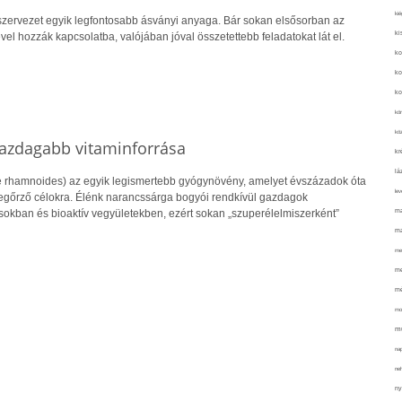
kié
zervezet egyik legfontosabb ásványi anyaga. Bár sokan elsősorban az
ki
l hozzák kapcsolatba, valójában jóval összetettebb feladatokat lát el.
ko
ko
ko
kör
köz
gazdagabb vitaminforrása
kr
lá
 rhamnoides) az egyik legismertebb gyógynövény, amelyet évszázadok óta
lev
őrző célokra. Élénk narancssárga bogyói rendkívül gazdagok
ma
sokban és bioaktív vegyületekben, ezért sokan „szuperélelmiszerként”
ma
me
me
mé
mo
mu
na
ne
ny