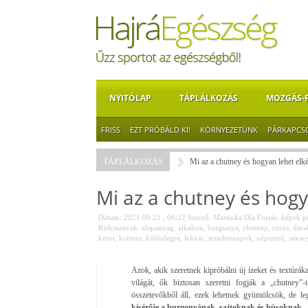
NYITÓLAP
TÁPLÁLKOZÁS
MOZGÁS-
FRISS
EZT PRÓBÁLD KI!
KÖRNYEZETÜNK
PÁRKAPCS
TÁPLÁLKOZÁS
Mi az a chutney és hogyan lehet elké
Mi az a chutney és hogy
Dátum: 2021.09.21., 06:22
Szerző:
Martinka Dia
Forrás:
képek:p
Kulcsszavak:
alapanyag
,
alkalom
,
burgonya
,
chutney
,
citrus
,
dara
köret
,
krémes
,
különleges
,
lekvár
,
mindennapok
,
népszerű
,
savan
Azok, akik szeretnek kipróbálni új ízeket és textúrá
világát, ők biztosan szeretni fogják a „chutney”
összetevőkből áll, ezek lehetnek gyümölcsök, de l
kísérője a burgonyának, sajtoknak és húsoknak.