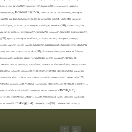
tápanyag(181),
tanulás(159),
ár(36),
tánc(26),
tanulmány(40),
tapasztalat(27),
táplálék(34),
táplálkozás(353),
lálékkiegészítő(25),
tárolás(29),
társ(27),
társadalom(50),
társaság(31),
tea(158),
tél(153),
vasz(87),
technika(46),
tej(88),
tejtermék(60),
telefon(49),
televízió(31),
terápia(92),
terhesség(96),
természet(129),
természetes(103),
ljesítmény(46),
termék(44),
test(171),
testmozgás(97),
rvezés(46),
testsúly(79),
testtartás(27),
tészta(39),
tevékenység(44),
pp(118),
tippek(27),
tisztaság(35),
tisztítás(44),
tojás(91),
torna(43),
torokfájás(32),
törődés(27),
tudatosság(115),
tudomány(106),
ténet(38),
trauma(31),
trükk(25),
tudás(30),
tudatos(46),
túlsúly(72),
tünet(139),
ra(78),
turmix(64),
túró(29),
tüdő(28),
tünetek(64),
türelem(47),
uborka(26),
újév(42),
ünnep(148),
ahasznosítás(37),
újszülött(26),
úszás(46),
Utazás(85),
Üdítő(26),
ülőmunka(27),
csora(79),
válás(24),
választás(29),
változás(48),
változatos(24),
várandósság(54),
város(24),
vas(64),
sárlás(85),
vashiány(31),
védekezés(28),
védelem(59),
vegán(48),
vegetáriánus(43),
vegyszer(28),
vércukorszint(108),
vérnyomás(125),
lemény(57),
vér(41),
vércukor(49),
vérkeringés(77),
rseny(46),
vérszegénység(34),
vese(46),
veszekedés(29),
veszély(45),
veszélyes(54),
világháló(41),
vitamin(406),
ág(34),
vírus(82),
viselkedés(86),
viszketés(30),
vita(34),
vitalitás(31),
víz(184),
aminhiány(33),
vitaminok(86),
vizsga(26),
vizsgálat(59),
zab(34),
zabkása(36),
zabpehely(36),
zöldség(304),
zsír(166),
ar(24),
zene(85),
zöldségek(32),
zsírégetés(46),
zsírsav(25)