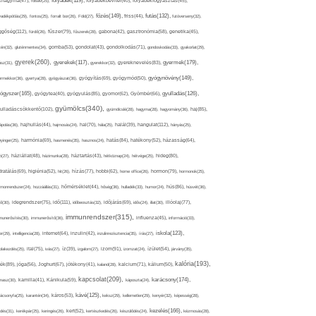
folyadék(119),
khagyma(47),
folsav(25),
folyadékbevitel(40),
folyadékfogyasztás(45),
főzés(149),
futás(132),
yadékpótlás(29),
fontos(25),
forralt bor(26),
Föld(27),
friss(44),
futóverseny(32),
ggőség(112),
fürdő(26),
fűszer(79),
fűszerek(28),
gabona(42),
gasztronómia(58),
genetika(45),
tén(32),
gluténmentes(34),
gomba(53),
gondolat(43),
gondolkodás(71),
gondoskodás(33),
gyakorlat(29),
gyerek(260),
gyermek(179),
gyerekek(117),
ász(31),
gyerekkor(32),
gyereknevelés(83),
gyógynövény(149),
ermekkor(36),
gyertya(28),
gyógyászat(36),
gyógyítás(69),
gyógymód(50),
ógyszer(165),
gyulladás(126),
gyógytea(40),
gyógyulás(85),
gyomor(62),
Gyömbér(66),
gyümölcs(340),
ulladáscsökkentő(102),
gyümölcslé(28),
hagyma(28),
hagyomány(36),
haj(85),
hangulat(112),
ápolás(36),
hajhullás(44),
hajmosás(24),
hal(70),
hála(25),
halál(39),
hányás(25),
yinger(25),
harmónia(69),
hasmenés(35),
hasznos(24),
hatás(84),
hatékony(52),
házasság(64),
i(27),
háziállat(48),
házimunka(28),
háztartás(43),
hétköznap(24),
hétvége(25),
hideg(80),
dratálás(69),
higiénia(52),
hit(26),
hízás(77),
hobbi(62),
home office(26),
hormon(79),
hormonok(25),
rmonrendszer(24),
hozzáállás(31),
hőmérséklet(44),
hőség(36),
hulladék(33),
humor(24),
hús(86),
húsvét(36),
idő(111),
ő(30),
idegrendszer(75),
időbeosztás(32),
időjárás(69),
idős(24),
illat(30),
illóolaj(77),
immunrendszer(315),
munerősítés(30),
immunerősítő(36),
influenza(45),
információ(33),
iskola(123),
er(29),
intelligencia(28),
internet(64),
inzulin(42),
inzulinrezisztencia(35),
írás(27),
olakezdés(25),
ital(75),
ivás(27),
íz(39),
izgalom(27),
izom(91),
izomzat(24),
ízület(54),
járvány(35),
kalória(193),
ték(89),
jóga(56),
Joghurt(67),
jótékony(41),
kaland(28),
kalcium(71),
kálium(50),
kapcsolat(209),
karácsony(174),
masz(30),
kamilla(41),
Kánikula(59),
káposzta(24),
kávé(125),
ácsonyfa(25),
karantén(34),
káros(53),
keksz(29),
kellemetlen(29),
kenyér(32),
képesség(28),
kezelés(166),
dés(31),
kerékpár(25),
keringés(26),
kert(52),
kertészkedés(26),
készülődés(24),
kézmosás(28),