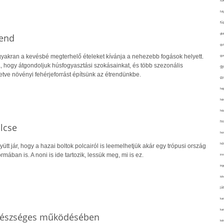
fo
fol
fü
glu
rend
gy
yakran a kevésbé megterhelő ételeket kívánja a nehezebb fogások helyett.
gy
a, hogy átgondoljuk húsfogyasztási szokásainkat, és több szezonális
gy
letve növényi fehérjeforrást építsünk az étrendünkbe.
gy
haj
hán
ház
hi
lcse
ho
hűt
gyütt jár, hogy a hazai boltok polcairól is leemelhetjük akár egy trópusi ország
mában is. A noni is ide tartozik, lessük meg, mi is ez.
im
ing
isk
já
ka
kar
egészséges működésében
kér