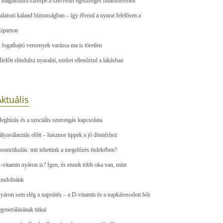
 magnézium szerepe a szervezet egészséges működésében
alatoni kaland biztonságban – így élvezd a nyarat felelősen a
ízparton
 fogathajtó versenyek varázsa ma is töretlen
ielőtt elindulsz nyaralni, ezeket ellenőrizd a lakásban
ktuális
eghízás és a szociális szorongás kapcsolata
ályaválasztás előtt – hasznos tippek a jó döntéshez
sontritkulás: mit tehetünk a megelőzés érdekében?
-vitamin nyáron is? Igen, és ennek több oka van, mint
ondolnánk
yáron sem elég a napsütés – a D-vitamin és a napkárosodott bőr
egenerálásának titkai