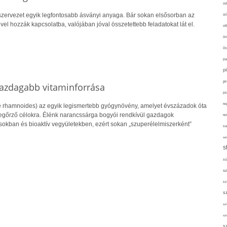
od
zervezet egyik legfontosabb ásványi anyaga. Bár sokan elsősorban az
ol
l hozzák kapcsolatba, valójában jóval összetettebb feladatokat lát el.
ot
ön
ős
pa
p
pr
gazdagabb vitaminforrása
ps
re
 rhamnoides) az egyik legismertebb gyógynövény, amelyet évszázadok óta
őrző célokra. Élénk narancssárga bogyói rendkívül gazdagok
re
sokban és bioaktív vegyületekben, ezért sokan „szuperélelmiszerként”
sa
sor
s
sü
sz
sz
s
szí
sz
s