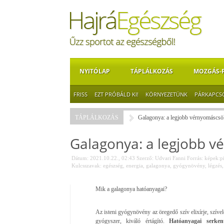
NYITÓLAP
TÁPLÁLKOZÁS
MOZGÁS-
FRISS
EZT PRÓBÁLD KI!
KÖRNYEZETÜNK
PÁRKAPCS
TÁPLÁLKOZÁS
Galagonya: a legjobb vérnyomáscsök
Galagonya: a legjobb v
Dátum: 2021.10.22., 02:43
Szerző:
Udvari Fanni
Forrás:
képek:p
Kulcsszavak:
egészség
,
energia
,
galagonya
,
gyógynövény
,
légzés
Mik a galagonya hatóanyagai?
Az isteni gyógynövény az öregedő szív elixírje, szível
gyógyszer, kiváló értágító.
Hatóanyagai serken