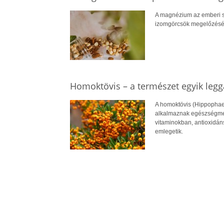
A magnézium az emberi s
izomgörcsök megelőzéséve
Homoktövis – a természet egyik leg
A homoktövis (Hippophae
alkalmaznak egészségmeg
vitaminokban, antioxidán
emlegetik.