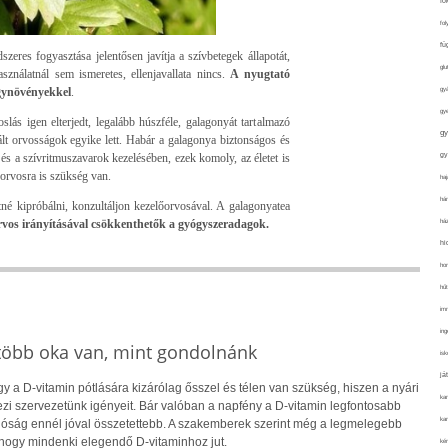
fo
fol
fü
zeres fogyasztása jelentősen javítja a szívbetegek állapotát,
glu
ználatnál sem ismeretes, ellenjavallata nincs.
A nyugtató
ógynövényekkel
.
gy
gy
ás igen elterjedt, legalább húszféle, galagonyát tartalmazó
gy
lt orvosságok egyike lett. Habár a galagonya biztonságos és
gy
 és a szívritmuszavarok kezelésében, ezek komoly, az életet is
orvosra is szükség van.
haj
hán
tné kipróbálni, konzultáljon kezelőorvosával. A galagonyatea
rvos irányításával csökkenthetők a gyógyszeradagok.
ház
hi
ho
hűt
im
ing
 több oka van, mint gondolnánk
isk
já
 a D-vitamin pótlására kizárólag ősszel és télen van szükség, hiszen a nyári
ka
i szervezetünk igényeit. Bár valóban a napfény a D-vitamin legfontosabb
kar
alóság ennél jóval összetettebb. A szakemberek szerint még a legmelegebb
hogy mindenki elegendő D-vitaminhoz jut.
kér