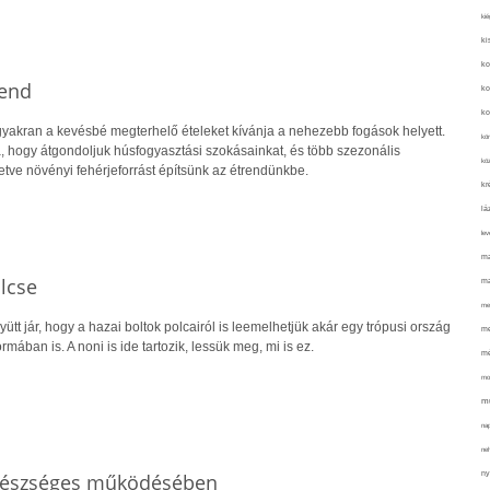
kié
ki
ko
rend
ko
ko
yakran a kevésbé megterhelő ételeket kívánja a nehezebb fogások helyett.
kör
a, hogy átgondoljuk húsfogyasztási szokásainkat, és több szezonális
köz
letve növényi fehérjeforrást építsünk az étrendünkbe.
kr
lá
lev
ma
lcse
ma
me
gyütt jár, hogy a hazai boltok polcairól is leemelhetjük akár egy trópusi ország
me
mában is. A noni is ide tartozik, lessük meg, mi is ez.
mé
mo
mu
na
ne
ny
egészséges működésében