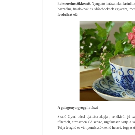
koleszterincsökkentő.
Nyugtató hatása miatt krónikus
használni, fiataloknak és idősebbeknek egyaránt, me
fordulhat elő.
A galagonya gyógyhatásai
Szabó Gyuri bácsi ajánlása alapján, rendkívül
jó sz
túlterhelt, stresszben élő szívre, rugalmasan tartja a s
Teája értágító és vérnyomáscsökkentő hatású, fogyaszt