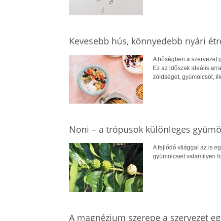
Kevesebb hús, könnyedebb nyári ét
A hőségben a szervezet g
Ez az időszak ideális arr
zöldséget, gyümölcsöt, il
Noni – a trópusok különleges gyümö
A fejlődő világgal az is e
gyümölcseit valamilyen for
A magnézium szerepe a szervezet 