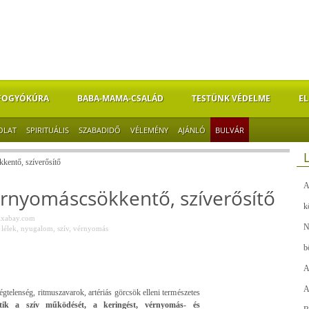
FOGYÓKÚRA
BABA-MAMA-CSALÁD
TESTÜNK VÉDELME
EL
OLAT
SPIRITUÁLIS
SZABADIDŐ
VÉLEMÉNY
AJÁNLÓ
BULVÁR
kentő, szíverősítő
A
érnyomáscsökkentő, szíverősítő
k
ixabay.com
N
,
lélek
,
nyugalom
,
szív
,
vérnyomás
b
A
A
égtelenség, ritmuszavarok, artériás görcsök elleni természetes
tik a szív működését, a keringést, vérnyomás- és