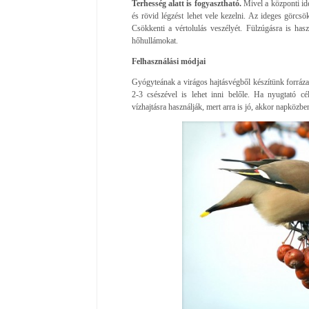
Terhesség alatt is fogyasztható.
Mivel a központi ide
és rövid légzést lehet vele kezelni. Az ideges görcsök
Csökkenti a vértolulás veszélyét. Fülzúgásra is has
hőhullámokat.
Felhasználási módjai
Gyógyteának a virágos hajtásvégből készítünk forrázat
2-3 csészével is lehet inni belőle. Ha nyugtató c
vízhajtásra használják, mert arra is jó, akkor napközb