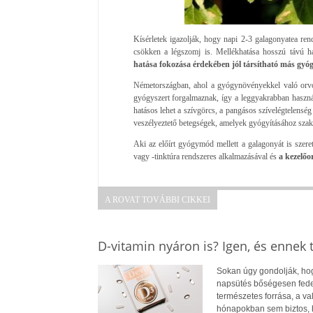
Kísérletek igazolják, hogy napi 2-3 galagonyatea rends
csökken a légszomj is. Mellékhatása hosszú távú has
hatása fokozása érdekében jól társítható más gy
Németországban, ahol a gyógynövényekkel való orvosl
gyógyszert forgalmaznak, így a leggyakrabban haszná
hatásos lehet a szívgörcs, a pangásos szívelégtelenség
veszélyeztető betegségek, amelyek gyógyításához szak
Aki az előírt gyógymód mellett a galagonyát is szere
vagy -tinktúra rendszeres alkalmazásával és
a kezelőo
A ROVAT TOVÁBBI CIKKEI
D-vitamin nyáron is? Igen, és ennek
Sokan úgy gondolják, hogy
napsütés bőségesen fedez
természetes forrása, a v
hónapokban sem biztos, 