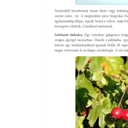
Terméséből készíthetünk finom likőrt vagy különle
szerint cukor, víz. A megtisztított piros bogyókat f
egyharmadáig ellepje, tegyük hozzá a cukrot, majd főz
kevergetve sűrítsük. Gőzöléssel tartósítsuk.
Szívbarát tinktúra.
Egy csészényi galagonya virágo
virágos ágvéget mozsárban. Öntsék a pálinkába, egy 
kétszer egy mokkáskanálnyit igyanak belőle 20 napon
magas vérnyomás és az ideges szívdobogás. A szív kar