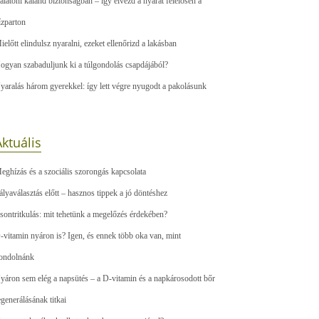
alatoni kaland biztonságban – így élvezd a nyarat felelősen a
ízparton
ielőtt elindulsz nyaralni, ezeket ellenőrizd a lakásban
ogyan szabaduljunk ki a túlgondolás csapdájából?
yaralás három gyerekkel: így lett végre nyugodt a pakolásunk
ktuális
eghízás és a szociális szorongás kapcsolata
ályaválasztás előtt – hasznos tippek a jó döntéshez
sontritkulás: mit tehetünk a megelőzés érdekében?
-vitamin nyáron is? Igen, és ennek több oka van, mint
ondolnánk
yáron sem elég a napsütés – a D-vitamin és a napkárosodott bőr
egenerálásának titkai