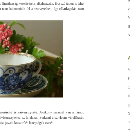
B
 álmatlanság kezelésére is alkalmazzák. Hosszú távon is lehet
rt nem halmozódik fel a szervezetben, így
túladagolás nem
v
M
H
N
A
M
P
C
D
g
íverősítő és szívnyugtató
. Jótékony hatással van a fáradt,
N
zívizomsejteket, az érfalakat. Serkenti a szívizom vérellátását.
r
ása javallt koszorúér-betegségek esetén.