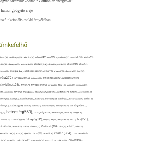
ogyan takarékoskodhatunk otthon az energiával?
 humor gyógyító ereje
iszfunkcionális család árnyékában
Címkefelhő
ajándék(95),
itamin(36),
adalékanyag(28),
adomány(26),
advent(40),
agy(80),
agyműködés(27),
akció(39),
alkohol(182),
ivitás(30),
alapanyag(30),
alkalmazás(28),
alkoholfogyasztás(36),
állapot(43),
állat(54),
allergia(122),
attartás(33),
állóképesség(42),
Alma(72),
almaecet(26),
aloe vera(33),
álom(34),
lvás(272),
alvászavar(66),
aminosav(33),
antibakteriális(42),
antibiotikum(47),
ntioxidáns(198),
anyagcsere(99),
anya(67),
anyuka(27),
apa(42),
ápolás(29),
applikáció(26),
ásványi anyag(111),
(29),
arcbőr(27),
ásványi anyagok(40),
asztma(47),
autó(46),
avokádó(36),
B-
tamin(41),
baba(82),
baktérium(89),
balaton(34),
baleset(51),
banán(53),
bántalmazás(24),
barát(48),
rátok(50),
barátság(58),
béke(29),
bélflóra(37),
bélrendszer(33),
bemelegítés(24),
beszélgetés(61),
betegség(550),
eg(34),
betegségek(39),
bevásárlás(28),
bicikli(25),
biológia(25),
bőr(221),
boldogság(125),
zalom(41),
biztonság(66),
bolt(31),
bor(36),
borogatás(28),
böjt(27),
C-vitamin(120),
rápolás(70),
brokkoli(29),
buli(24),
bűntudat(32),
cékla(28),
cél(57),
célok(30),
család(284),
aretta(38),
cikk(24),
Cink(24),
cipő(37),
citrom(61),
citromfű(26),
csecsemő(45),
cukor(194),
pés(26),
csoki(35),
csokoládé(71),
csomagolás(24),
csont(33),
csontritkulás(36),