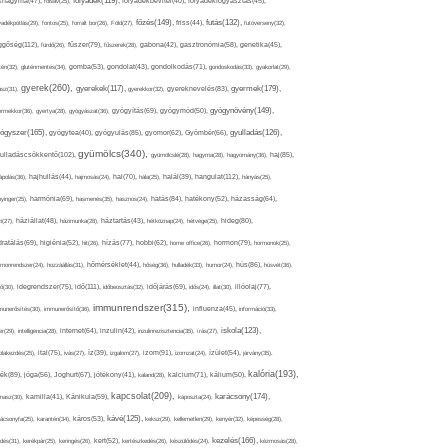
folyadék(119),
khagyma(47),
folsav(25),
folyadékbevitel(40),
folyadékfogyasztás(45),
főzés(149),
futás(132),
yadékpótlás(29),
fontos(25),
forralt bor(26),
Föld(27),
friss(44),
futóverseny(32),
ggőség(112),
fürdő(26),
fűszer(79),
fűszerek(28),
gabona(42),
gasztronómia(58),
genetika(45),
tén(32),
gluténmentes(34),
gomba(53),
gondolat(43),
gondolkodás(71),
gondoskodás(33),
gyakorlat(29),
gyerek(260),
gyermek(179),
gyerekek(117),
ász(31),
gyerekkor(32),
gyereknevelés(83),
gyógynövény(149),
ermekkor(36),
gyertya(28),
gyógyászat(36),
gyógyítás(69),
gyógymód(50),
ógyszer(165),
gyulladás(126),
gyógytea(40),
gyógyulás(85),
gyomor(62),
Gyömbér(66),
gyümölcs(340),
ulladáscsökkentő(102),
gyümölcslé(28),
hagyma(28),
hagyomány(36),
haj(85),
hangulat(112),
ápolás(36),
hajhullás(44),
hajmosás(24),
hal(70),
hála(25),
halál(39),
hányás(25),
yinger(25),
harmónia(69),
hasmenés(35),
hasznos(24),
hatás(84),
hatékony(52),
házasság(64),
i(27),
háziállat(48),
házimunka(28),
háztartás(43),
hétköznap(24),
hétvége(25),
hideg(80),
dratálás(69),
higiénia(52),
hit(26),
hízás(77),
hobbi(62),
home office(26),
hormon(79),
hormonok(25),
rmonrendszer(24),
hozzáállás(31),
hőmérséklet(44),
hőség(36),
hulladék(33),
humor(24),
hús(86),
húsvét(36),
idő(111),
ő(30),
idegrendszer(75),
időbeosztás(32),
időjárás(69),
idős(24),
illat(30),
illóolaj(77),
immunrendszer(315),
munerősítés(30),
immunerősítő(36),
influenza(45),
információ(33),
iskola(123),
er(29),
intelligencia(28),
internet(64),
inzulin(42),
inzulinrezisztencia(35),
írás(27),
olakezdés(25),
ital(75),
ivás(27),
íz(39),
izgalom(27),
izom(91),
izomzat(24),
ízület(54),
járvány(35),
kalória(193),
ték(89),
jóga(56),
Joghurt(67),
jótékony(41),
kaland(28),
kalcium(71),
kálium(50),
kapcsolat(209),
karácsony(174),
masz(30),
kamilla(41),
Kánikula(59),
káposzta(24),
kávé(125),
ácsonyfa(25),
karantén(34),
káros(53),
keksz(29),
kellemetlen(29),
kenyér(32),
képesség(28),
kezelés(166),
dés(31),
kerékpár(25),
keringés(26),
kert(52),
kertészkedés(26),
készülődés(24),
kézmosás(28),