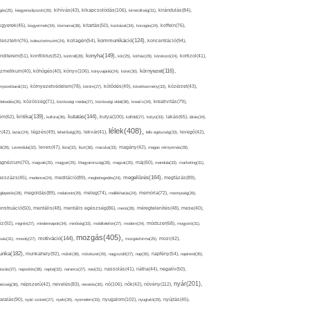
kikapcsolódás(106),
gés(25),
kiegyensúlyozott(26),
kihívás(43),
kimerültség(31),
kirándulás(84),
sgyerek(45),
kisgyermek(34),
kismama(38),
kitartás(50),
kockázat(34),
kocogás(24),
koffein(76),
kommunikáció(124),
koncentráció(94),
leszterin(76),
koleszterinszint(24),
kollagén(54),
konyha(149),
nditerem(51),
konfliktus(52),
kontroll(28),
kór(25),
kórház(29),
kórokozó(24),
kortizol(41),
könyv(106),
környezet(116),
zmetikum(40),
köhögés(40),
könyvajánló(24),
köret(30),
nyezetbarát(31),
környezetvédelem(78),
köröm(27),
kötődés(49),
következmény(33),
közérzet(43),
lekedés(26),
közösség(71),
közösségi média(27),
közösségi oldal(38),
kreatív(34),
kreativitás(79),
kritika(139),
kutatás(144),
kutya(100),
ém(62),
kultúra(36),
külföld(27),
kütyü(33),
lakás(65),
látás(34),
lélek(408),
z(42),
lazac(24),
légzés(49),
lehetőség(25),
lekvár(41),
lelki egészség(33),
levegő(42),
él(28),
Levendula(32),
leves(47),
lista(32),
liszt(36),
macska(33),
magány(42),
magas vérnyomás(28),
gnézium(70),
magvak(25),
magyar(25),
Magyarország(28),
magzat(25),
máj(60),
mandula(33),
marketing(31),
megelőzés(164),
sszázs(45),
medence(24),
meditáció(89),
megbetegedés(24),
megfázás(89),
glepetés(28),
megoldás(89),
melatonin(29),
meleg(74),
mellékhatás(24),
memória(72),
mennyiség(26),
nstruáció(50),
mentális(48),
mentális egészség(86),
menü(28),
méregtelenítés(48),
mese(40),
z(92),
migrén(27),
mindennapok(34),
minőség(33),
mobiltelefon(27),
modern(24),
módszer(68),
mogyoró(31),
mozgás(405),
motiváció(144),
sás(31),
mosoly(27),
mozgásforma(25),
mozi(42),
nka(182),
munkahely(92),
műtét(38),
művészet(29),
nagyszülő(27),
nap(35),
napfény(54),
napirend(35),
pozás(37),
napsütés(38),
naptej(32),
narancs(27),
nasi(31),
nassolás(41),
nátha(44),
negatív(50),
nyár(201),
nő(106),
növény(112),
hézség(36),
népszerű(42),
nevelés(83),
nevetés(30),
nők(42),
nyugalom(102),
aralás(90),
nyári szünet(27),
nyelv(26),
nyomelem(33),
nyugtató(29),
nyújtás(45),