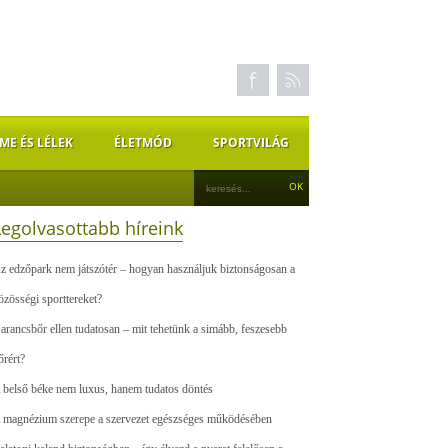
ME ÉS LÉLEK
ÉLETMÓD
SPORTVILÁG
Legolvasottabb híreink
z edzőpark nem játszótér – hogyan használjuk biztonságosan a
özösségi sporttereket?
arancsbőr ellen tudatosan – mit tehetünk a simább, feszesebb
őrért?
 belső béke nem luxus, hanem tudatos döntés
 magnézium szerepe a szervezet egészséges működésében