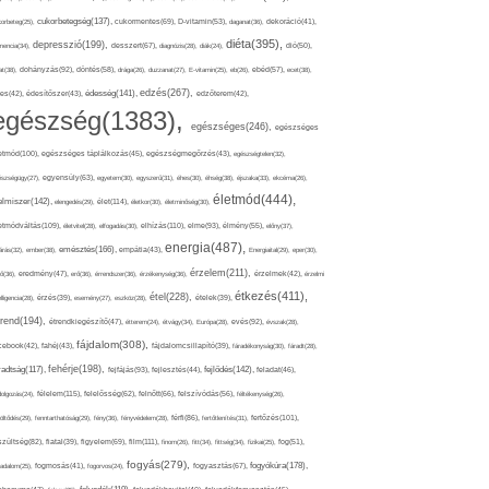
cukorbetegség(137),
orbeteg(25),
cukormentes(69),
D-vitamin(53),
daganat(36),
dekoráció(41),
diéta(395),
depresszió(199),
mencia(34),
desszert(67),
diagnózis(28),
diák(24),
dió(50),
dohányzás(92),
at(38),
döntés(58),
drága(26),
duzzanat(27),
E-vitamin(25),
eb(26),
ebéd(57),
ecet(38),
edzés(267),
édesség(141),
es(42),
édesítőszer(43),
edzőterem(42),
egészség(1383),
egészséges(246),
egészséges
etmód(100),
egészséges táplálkozás(45),
egészségmegőrzés(43),
egészségtelen(32),
észségügy(27),
egyensúly(63),
egyetem(30),
egyszerű(31),
éhes(30),
éhség(38),
éjszaka(33),
ekcéma(26),
életmód(444),
elmiszer(142),
élet(114),
elengedés(29),
életkor(30),
életminőség(30),
etmódváltás(109),
elhízás(110),
elme(93),
életvitel(28),
elfogadás(30),
élmény(55),
előny(37),
energia(487),
emésztés(166),
árás(32),
ember(38),
empátia(43),
Energiaital(29),
eper(30),
érzelem(211),
ő(36),
eredmény(47),
erő(36),
érrendszer(36),
érzékenység(36),
érzelmek(42),
érzelmi
étkezés(411),
étel(228),
elligencia(28),
érzés(39),
esemény(27),
eszköz(28),
ételek(39),
trend(194),
evés(92),
étrendkiegészítő(47),
étterem(24),
étvágy(34),
Európa(28),
évszak(28),
fájdalom(308),
cebook(42),
fahéj(43),
fájdalomcsillapító(39),
fáradékonyság(30),
fáradt(28),
fehérje(198),
radtság(117),
fejfájás(93),
fejlődés(142),
fejlesztés(44),
feladat(46),
félelem(115),
dolgozás(24),
felelősség(62),
felnőtt(66),
felszívódás(56),
féltékenység(26),
fertőzés(101),
töltődés(29),
fenntarthatóság(29),
fény(36),
fényvédelem(28),
férfi(86),
fertőtlenítés(31),
film(111),
szültség(82),
fiatal(39),
figyelem(69),
finom(26),
fitt(34),
fittség(34),
fizikai(25),
fog(51),
fogyás(279),
fogyókúra(178),
gadalom(25),
fogmosás(41),
fogorvos(24),
fogyasztás(67),