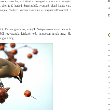
H
grendszerre hat, szédülést, szorongást, szapora szívdobogást
 ellen is jó hatású. Stresszoldó, nyugtató, altató hatása van.
A
ználjuk. Változó korban csökkenti a hangulatváltozásokat, a
D
ot, 15 percig áztatjuk, szűrjük. Szívpanaszok esetén naponta
élból fogyasztjuk, lefekvés előtt langyosan igyuk meg, Ha
en igyák meg.
A-v
akt
áll
a
a
arc
vi
ba
bet
bi
bő
cig
csí