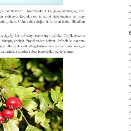
cuk
ges "szívlekvárt". Hozzávalók: 1 kg galagonyabogyó, ízlés
de
őzés előtt nyomkodjuk szét, és annyi vizet öntsünk rá, hogy
div
zük puhára. Utána szitán törjük át, és lassú tűzön, állandóan
éd
s ágvég, két csészényi cseresznye pálinka. Törjék össze a
hónapig érleljék fénytől védett helyen. Szűrjék le, naponta
él
 át étkezések előtt. Megelőzhető vele a szívritmus zavar, a
eg
bantartására minden évben ismételjék meg ezt a kúrát.
él
él
elv
erd
int
é
fa
fá
fel
fel
fe
fo