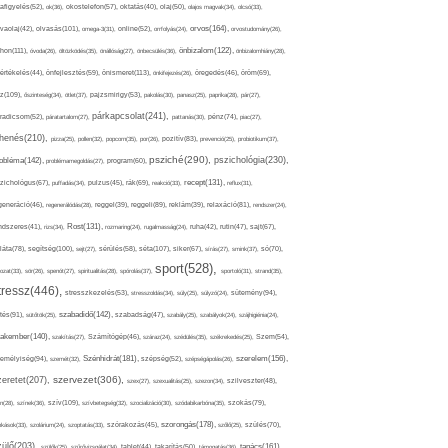
afigyelés(52),
ok(36),
okostelefon(57),
oktatás(40),
olaj(50),
olajos magvak(34),
olcsó(33),
olvasás(101),
orvos(164),
ívaolaj(42),
omega-3(31),
online(52),
orrfolyás(24),
orvostudomány(26),
thon(111),
önbizalom(122),
óvoda(26),
öltözködés(35),
önállóság(27),
önbecsülés(36),
önbizalomhiány(28),
önismeret(113),
értékelés(44),
önfejlesztés(59),
önkifejezés(26),
öregedés(46),
öröm(69),
z(109),
őszinteség(34),
ötlet(37),
pajzsmirigy(53),
pakolás(30),
panasz(25),
paprika(28),
pár(27),
párkapcsolat(241),
radicsom(52),
páratartalom(27),
pattanás(30),
pénz(74),
piac(27),
ihenés(210),
pizza(25),
pollen(32),
popcorn(35),
por(26),
pozitív(83),
prevenció(25),
probiotikum(37),
psziché(290),
pszichológia(230),
obléma(142),
problémamegoldás(27),
program(60),
recept(131),
zichológus(67),
puffadás(34),
pulzus(45),
rák(69),
reakció(33),
reflux(31),
generáció(46),
regenerálódás(28),
reggel(39),
reggeli(89),
reklám(39),
relaxáció(81),
rendszer(24),
Rost(131),
ndszeres(41),
rizs(34),
rozmaring(24),
rugalmasság(24),
ruha(42),
rutin(47),
sajt(67),
segítség(100),
séta(107),
láta(78),
sejt(27),
sérülés(58),
siker(67),
sírás(27),
smink(37),
só(70),
sport(528),
ozat(33),
sör(26),
spenót(27),
spiritualitás(28),
spórolás(37),
sportoló(31),
strand(35),
tressz(446),
sütemény(94),
stresszkezelés(53),
stresszoldás(34),
súly(25),
súlyzó(24),
szabadidő(142),
tés(91),
sütőtök(25),
szabadság(47),
szabály(25),
szabályok(24),
szájhigiénia(24),
akember(140),
szakítás(27),
Számítógép(46),
száraz(24),
szédülés(35),
székrekedés(25),
Szem(54),
Szénhidrát(181),
emélyiség(94),
szerelem(156),
szemét(32),
szépség(52),
szépségápolás(26),
szervezet(306),
zeretet(207),
szex(27),
szexualitás(25),
szezon(34),
szilveszter(48),
szív(109),
n(28),
színek(36),
szívbetegség(32),
szocializáció(30),
szódabikarbóna(35),
szokás(79),
szorongás(178),
okások(33),
szolárium(24),
szoptatás(33),
szórakozás(45),
szőlő(25),
szülés(70),
zülő(203),
tanács(161),
szülők(25),
szűrővizsgálat(34),
tablet(44),
takarítás(50),
támogatás(36),