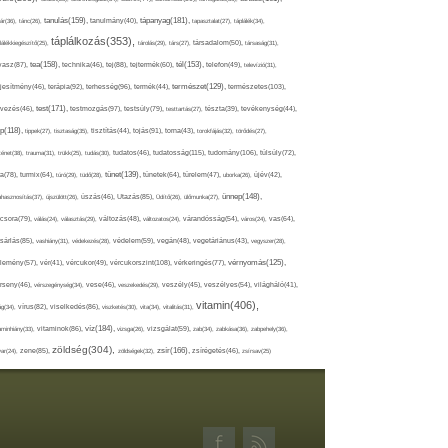
tápanyag(181),
tanulás(159),
ár(36),
tánc(26),
tanulmány(40),
tapasztalat(27),
táplálék(34),
táplálkozás(353),
lálékkiegészítő(25),
tárolás(29),
társ(27),
társadalom(50),
társaság(31),
tea(158),
tél(153),
vasz(87),
technika(46),
tej(88),
tejtermék(60),
telefon(49),
televízió(31),
terápia(92),
terhesség(96),
természet(129),
természetes(103),
ljesítmény(46),
termék(44),
test(171),
testmozgás(97),
rvezés(46),
testsúly(79),
testtartás(27),
tészta(39),
tevékenység(44),
pp(118),
tippek(27),
tisztaság(35),
tisztítás(44),
tojás(91),
torna(43),
torokfájás(32),
törődés(27),
tudatosság(115),
tudomány(106),
ténet(38),
trauma(31),
trükk(25),
tudás(30),
tudatos(46),
túlsúly(72),
tünet(139),
ra(78),
turmix(64),
túró(29),
tüdő(28),
tünetek(64),
türelem(47),
uborka(26),
újév(42),
ünnep(148),
ahasznosítás(37),
újszülött(26),
úszás(46),
Utazás(85),
Üdítő(26),
ülőmunka(27),
csora(79),
válás(24),
választás(29),
változás(48),
változatos(24),
várandósság(54),
város(24),
vas(64),
sárlás(85),
vashiány(31),
védekezés(28),
védelem(59),
vegán(48),
vegetáriánus(43),
vegyszer(28),
vércukorszint(108),
vérnyomás(125),
lemény(57),
vér(41),
vércukor(49),
vérkeringés(77),
rseny(46),
vérszegénység(34),
vese(46),
veszekedés(29),
veszély(45),
veszélyes(54),
világháló(41),
vitamin(406),
ág(34),
vírus(82),
viselkedés(86),
viszketés(30),
vita(34),
vitalitás(31),
víz(184),
aminhiány(33),
vitaminok(86),
vizsga(26),
vizsgálat(59),
zab(34),
zabkása(36),
zabpehely(36),
zöldség(304),
zsír(166),
ar(24),
zene(85),
zöldségek(32),
zsírégetés(46),
zsírsav(25)