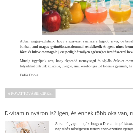
Abban megegyezhetünk, hogy a szervezet számára a legjobb a víz, de beval
boltban,
ami magas gyümölcstartalommal rendelkezik és igen, nincs benn
főzni és hűtve csomagolni, ezt pedig bármilyen egészséges ízesítőszerrel kev
Mindig figyeljünk arra, hogy elegendő mennyiségű és tápláló ételeket csom
folyadékot öntsünk kulacsba, üvegbe, amit később újra tud tölteni a gyermek, ha
Erdős Dorka
A ROVAT TOVÁBBI CIKKEI
D-vitamin nyáron is? Igen, és ennek több oka van,
Sokan úgy gondolják, hogy a D-vitamin pótlására
napsütés bőségesen fedezi szervezetünk igényei