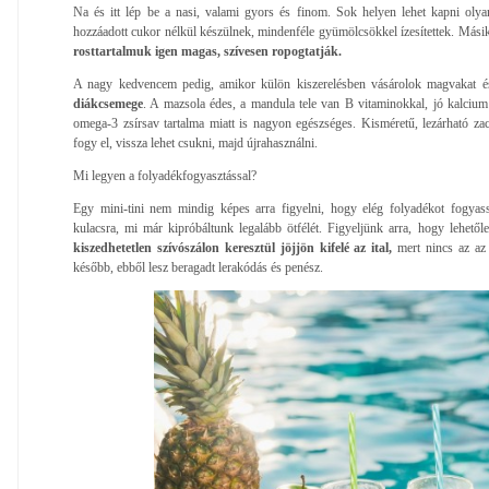
Na és itt lép be a nasi, valami gyors és finom. Sok helyen lehet kapni olya
hozzáadott cukor nélkül készülnek, mindenféle gyümölcsökkel ízesítettek. Más
rosttartalmuk igen magas, szívesen ropogtatják.
A nagy kedvencem pedig, amikor külön kiszerelésben vásárolok magvakat é
diákcsemege
. A mazsola édes, a mandula tele van B vitaminokkal, jó kalcium
omega-3 zsírsav tartalma miatt is nagyon egészséges. Kisméretű, lezárható z
fogy el, vissza lehet csukni, majd újrahasználni.
Mi legyen a folyadékfogyasztással?
Egy mini-tini nem mindig képes arra figyelni, hogy elég folyadékot fogyas
kulacsra, mi már kipróbáltunk legalább ötfélét. Figyeljünk arra, hogy lehető
kiszedhetetlen szívószálon keresztül jöjjön kifelé az ital,
mert nincs az az 
később, ebből lesz beragadt lerakódás és penész.