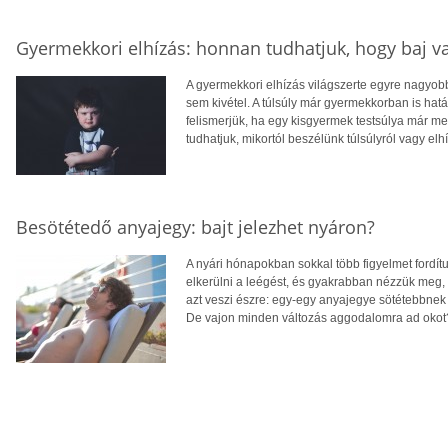
Gyermekkori elhízás: honnan tudhatjuk, hogy baj v
A gyermekkori elhízás világszerte egyre nagyo
sem kivétel. A túlsúly már gyermekkorban is hatá
felismerjük, ha egy kisgyermek testsúlya már 
tudhatjuk, mikortól beszélünk túlsúlyról vagy elh
Besötétedő anyajegy: bajt jelezhet nyáron?
A nyári hónapokban sokkal több figyelmet fordít
elkerülni a leégést, és gyakrabban nézzük meg,
azt veszi észre: egy-egy anyajegye sötétebbnek 
De vajon minden változás aggodalomra ad okot