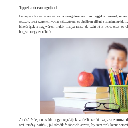
Tippek, mit csomagoljunk
Legnagyobb csemetémnek
én csomagolom minden reggel a tízórait, uzson
okozott, mert szerettem volna változatosan és táplálóan ellátni a mindennapjait. 
lehetőségek a nagyvárosi multik hiánya miatt, de azért itt is lehet okos és 
hogyan megy ez nálunk.
Az első és legfontosabb, hogy megtaláljuk az ideális tárolót, vagyis
uzsonnás d
ami kemény borítású, jól záródik és többfelé osztott, így nem törik benne sem