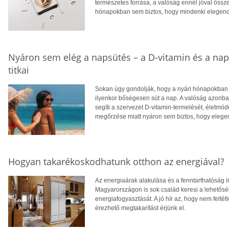
természetes forrása, a valóság ennél jóval öss
hónapokban sem biztos, hogy mindenki elegendő
Nyáron sem elég a napsütés – a D-vitamin és a na
titkai
Sokan úgy gondolják, hogy a nyári hónapokban f
ilyenkor bőségesen süt a nap. A valóság azonba
segíti a szervezet D-vitamin-termelését, életm
megőrzése miatt nyáron sem biztos, hogy eleg
Hogyan takarékoskodhatunk otthon az energiával?
Az energiaárak alakulása és a fenntarthatóság i
Magyarországon is sok család keresi a lehetősé
energiafogyasztását. A jó hír az, hogy nem feltétl
érezhető megtakarítást érjünk el.