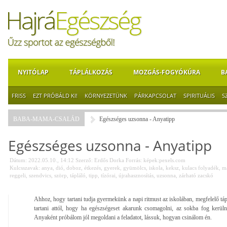
NYITÓLAP
TÁPLÁLKOZÁS
MOZGÁS-FOGYÓKÚRA
B
FRISS
EZT PRÓBÁLD KI!
KÖRNYEZETÜNK
PÁRKAPCSOLAT
SPIRITUÁLIS
S
BABA-MAMA-CSALÁD
Egészséges uzsonna - Anyatipp
Egészséges uzsonna - Anyatipp
Dátum: 2022.05.10., 14:12
Szerző:
Erdős Dorka
Forrás:
képek:pexels.com
Kulcsszavak:
anya
,
dió
,
doboz
,
étkezés
,
gyerek
,
gyümölcs
,
iskola
,
keksz
,
kulacs folyadék
,
m
reggeli
,
szendvics
,
szörp
,
tápláló
,
tipp
,
tízórai
,
újrahasznosítás
,
uzsonna
,
zárható zacskó
Ahhoz, hogy tartani tudja gyermekünk a napi ritmust az iskolában, megfelelő t
tartani attól, hogy ha egészségeset akarunk csomagolni, az sokba fog kerül
Anyaként próbálom jól megoldani a feladatot, lássuk, hogyan csinálom én.