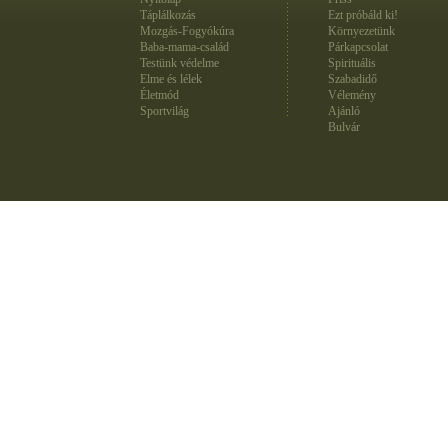
Táplálkozás
Ezt próbáld ki!
Mozgás-Fogyókúra
Környezetünk
Baba-mama-család
Párkapcsolat
Testünk védelme
Spirituális
Elme és lélek
Szabadidő
Életmód
Vélemény
Sportvilág
Ajánló
Bulvár