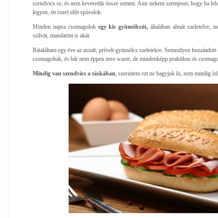
szendvics se, és nem keveredik össze semmi. Ami nekem szempont, hogy ha le
legyen, én ezzel időt spórolok.
Minden napra csomagolok
egy kis gyümölcsöt,
általában almát szeletelve, me
szilvát, mandarint is akár.
Rátaláltam egy éve az aszalt, préselt gyümölcs szeletekre. Semmilyen hozzáadott
csomagoltak, és bár nem éppen zero waste, de mindenképp praktikus és csomago
Mindig van szendvics a táskában
, szerintem ezt ne hagyjuk ki, nem mindig ízli