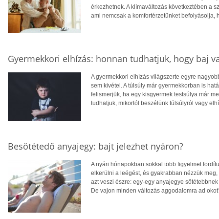
érkezhetnek. A klímaváltozás következtében a 
ami nemcsak a komfortérzetünket befolyásolja, 
Gyermekkori elhízás: honnan tudhatjuk, hogy baj v
A gyermekkori elhízás világszerte egyre nagyo
sem kivétel. A túlsúly már gyermekkorban is hatá
felismerjük, ha egy kisgyermek testsúlya már 
tudhatjuk, mikortól beszélünk túlsúlyról vagy elh
Besötétedő anyajegy: bajt jelezhet nyáron?
A nyári hónapokban sokkal több figyelmet fordít
elkerülni a leégést, és gyakrabban nézzük meg,
azt veszi észre: egy-egy anyajegye sötétebbnek 
De vajon minden változás aggodalomra ad okot