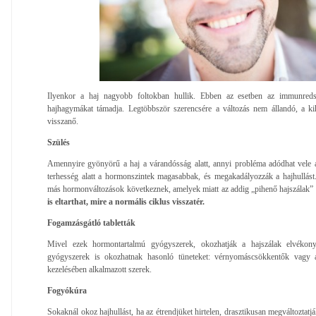
Ilyenkor a haj nagyobb foltokban hullik. Ebben az esetben az immunred
hajhagymákat támadja. Legtöbbször szerencsére a változás nem állandó, a k
visszanő.
Szülés
Amennyire gyönyörű a haj a várandósság alatt, annyi probléma adódhat vele a
terhesség alatt a hormonszintek magasabbak, és megakadályozzák a hajhullást
más hormonváltozások következnek, amelyek miatt az addig „pihenő hajszálak”
is eltarthat, mire a normális ciklus visszatér.
Fogamzásgátló tabletták
Mivel ezek hormontartalmú gyógyszerek, okozhatják a hajszálak elvékon
gyógyszerek is okozhatnak hasonló tüneteket: vérnyomáscsökkentők vagy a
kezelésében alkalmazott szerek.
Fogyókúra
Sokaknál okoz hajhullást, ha az étrendjüket hirtelen, drasztikusan megváltoztatj