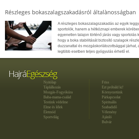
Részleges bokaszalagszakadásról általànosságban
A részleges bokaszalagszakadás az egyik legg
sportolók, hanem a hétköznapi emberek körében 
egyenetlen talajon történő járás vagy sportolá
hogy a boka stabilitását biztosító szalagok rés
duzzanattal és mozgáskorlátozottsággal járhat, 
legtöbb esetben teljes gyógyulás érhető el.
Nyitólap
Friss
Táplálkozás
Ezt próbáld ki!
Mozgás-Fogyókúra
Környezetünk
Baba-mama-család
Párkapcsolat
Testünk védelme
Spirituális
Elme és lélek
Szabadidő
Életmód
Vélemény
Sportvilág
Ajánló
Bulvár