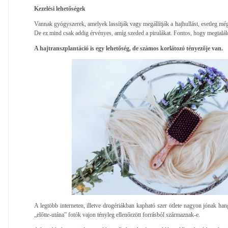
Kezelési lehetőségek
Vannak gyógyszerek, amelyek lassítják vagy megállítják a hajhullást, esetleg még
De ez mind csak addig érvényes, amíg szeded a pirulákat. Fontos, hogy megtaláld 
A hajtranszplantáció is egy lehetőség, de számos korlátozó tényezője van.
A legtöbb interneten, illetve drogériákban kapható szer ötlete nagyon jónak ha
„előtte-utána” fotók vajon tényleg ellenőrzött forrásból származnak-e.