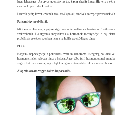
Igen, lehetséges! Az orvostudomány az ún.
Savin-skálát használja
erre a célra
és a női kopaszodás között is.
Lentebb pedig következzenek azok az állapotok, amelyek szerepet játszhatnak a h
Pajzsmirigy problémák
Mint már említettem, a pajzsmirigy hormontermelésében bekövetkező változás a
szakemberek. Ha ugyanis megváltozik a hormonok mennyisége, a haj életcik
problémák esetében azonban nem a hajhullás az elsődleges tünet.
PCOS
Napjaink népbetegsége a policisztás ovárium szindróma. Rengeteg nő küzd vel
hormontermelés valóban nincs a helyén. A test több férfi hormont termel, mint ke
vagy a test más részein, míg a fejtetőn egyre vékonyabb szálú és kevesebb lesz.
Alopecia areata vagyis foltos kopaszodás