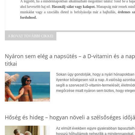
A legjobb, ha a mindennapokban alkalmazható megoldást találsz: fond be a hajad, 
ahol kevesebb haj nő.
Használj sálat vagy kalapot.
Manapság már remek minősé
munkádat vagy a szociális életed is befolyásolja már a hajhullás,
érdemes s
fordulnod.
A ROVAT TOVÁBBI CIKKEI
Nyáron sem elég a napsütés – a D-vitamin és a na
titkai
Sokan úgy gondolják, hogy a nyári hónapokban f
ilyenkor bőségesen süt a nap. A valóság azonba
segíti a szervezet D-vitamin-termelését, életm
megőrzése miatt nyáron sem biztos, hogy eleg
Hőség és hideg – hogyan növeli a szélsőséges időjá
Az elmúlt években egyre gyakrabban tapasztalhat
hosszú hőhullámok nehezítik a mindennapokat, té