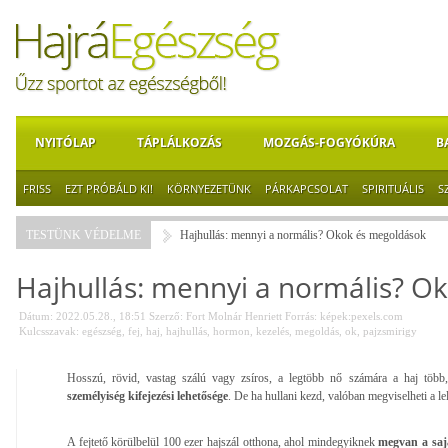
NYITÓLAP
TÁPLÁLKOZÁS
MOZGÁS-FOGYÓKÚRA
B
FRISS
EZT PRÓBÁLD KI!
KÖRNYEZETÜNK
PÁRKAPCSOLAT
SPIRITUÁLIS
S
TESTÜNK VÉDELME
Hajhullás: mennyi a normális? Okok és megoldások
Hajhullás: mennyi a normális? O
Dátum: 2022.05.28., 18:51
Szerző:
Fort Molnár Henriett
Forrás:
képek:pexels.com
Kulcsszavak:
egészség
,
fej
,
haj
,
hajhullás
,
hormon
,
kezelés
,
megoldás
,
ok
,
pajzsmirigy
Hosszú, rövid, vastag szálú vagy zsíros, a legtöbb nő számára a haj több
személyiség kifejezési lehetősége
. De ha hullani kezd, valóban megviselheti a lel
A fejtető körülbelül 100 ezer hajszál otthona, ahol mindegyiknek
megvan a sajá