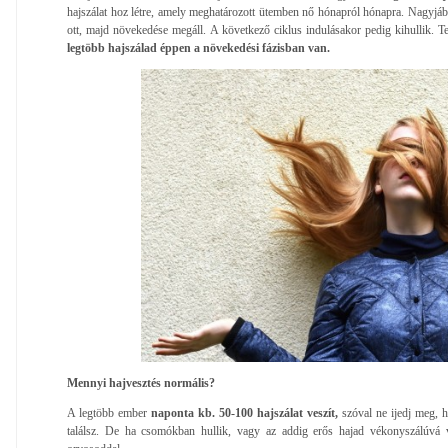
hajszálat hoz létre, amely meghatározott ütemben nő hónapról hónapra. Nagyjából
ott, majd növekedése megáll. A következő ciklus indulásakor pedig kihullik. 
legtöbb hajszálad éppen a növekedési fázisban van.
Mennyi hajvesztés normális?
A legtöbb ember
naponta kb. 50-100 hajszálat veszít,
szóval ne ijedj meg, 
találsz. De ha csomókban hullik, vagy az addig erős hajad vékonyszálúvá v