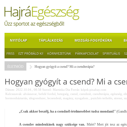
NYITÓLAP
TÁPLÁLKOZÁS
MOZGÁS-FOGYÓKÚRA
B
FRISS
EZT PRÓBÁLD KI!
KÖRNYEZETÜNK
PÁRKAPCSOLAT
SPIRITUÁLIS
S
ÉLETMÓD
Hogyan gyógyít a csend? Mi a csendterápia?
Hogyan gyógyít a csend? Mi a cse
Dátum: 2022.10.04., 08:58
Szerző:
Martinka Dia
Forrás:
képek:pixabay.com
Kulcsszavak:
alvászavar
,
befelé fordul
,
betegség
,
csend
,
csendesít
,
csendterápia
,
egészség
,
el
hormonháztartás
,
idegrendszer
,
lecsendesít
,
magány
,
nyugalom.
,
pszichés terhelés
,
stressz
,
sz
„Csak akkor beszélj, ha a csendnél értelmesebbet tudsz mondani!
” (Gandh
A csendre mindenkinek nagy szüksége van.
Miért? Mert jót tesz az egés