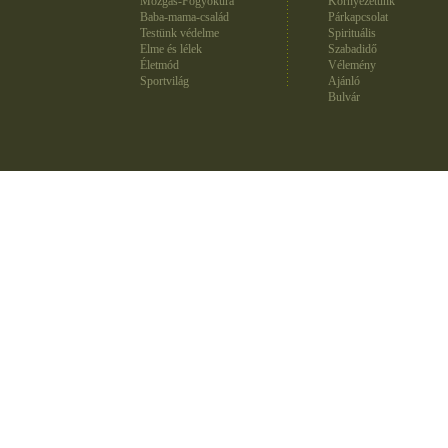
Mozgás-Fogyókúra
Környezetünk
Baba-mama-család
Párkapcsolat
Testünk védelme
Spirituális
Elme és lélek
Szabadidő
Életmód
Vélemény
Sportvilág
Ajánló
Bulvár