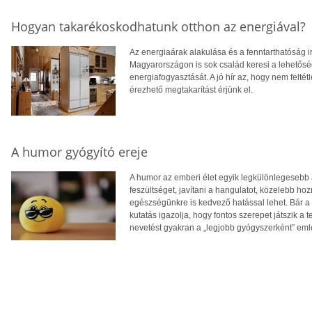
Hogyan takarékoskodhatunk otthon az energiával?
Az energiaárak alakulása és a fenntarthatóság i
Magyarországon is sok család keresi a lehetősé
energiafogyasztását. A jó hír az, hogy nem feltétl
érezhető megtakarítást érjünk el.
A humor gyógyító ereje
A humor az emberi élet egyik legkülönlegesebb 
feszültséget, javítani a hangulatot, közelebb 
egészségünkre is kedvező hatással lehet. Bár a 
kutatás igazolja, hogy fontos szerepet játszik a 
nevetést gyakran a „legjobb gyógyszerként” eml