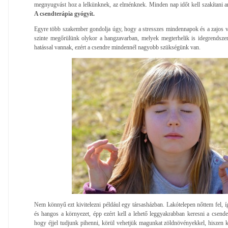
megnyugvást hoz a lelkünknek, az elménknek. Minden nap időt kell szakítani a
A csendterápia gyógyít.
Egyre több szakember gondolja úgy, hogy a stresszes mindennapok és a zajos 
szinte megőrülünk olykor a hangzavarban, melyek megterhelik is idegrendszert
hatással vannak, ezért a csendre mindennél nagyobb szükségünk van.
Nem könnyű ezt kivitelezni például egy társasházban. Lakótelepen nőttem fel, 
és hangos a környezet, épp ezért kell a lehető leggyakrabban keresni a csende
hogy éjjel tudjunk pihenni, körül vehetjük magunkat zöldnövényekkel, hiszen k