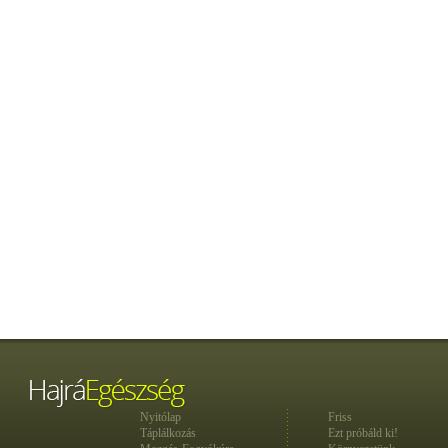
Nyitólap
Friss
Táplálkozás
Ezt próbáld ki!