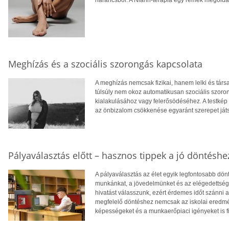
narancsbőr. A Niann-terápia egy remek megoldás
Meghízás és a szociális szorongás kapcsolata
A meghízás nemcsak fizikai, hanem lelki és tár
túlsúly nem okoz automatikusan szociális szoro
kialakulásához vagy felerősödéséhez. A testkép
az önbizalom csökkenése egyaránt szerepet ját
Pályaválasztás előtt – hasznos tippek a jó döntéshe
A pályaválasztás az élet egyik legfontosabb dö
munkánkat, a jövedelmünket és az elégedettség
hivatást válasszunk, ezért érdemes időt szánni
megfelelő döntéshez nemcsak az iskolai eredm
képességeket és a munkaerőpiaci igényeket is f