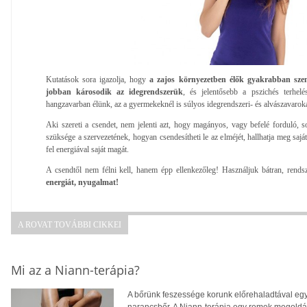
Kutatások sora igazolja, hogy
a zajos környezetben élők gyakrabban sze
jobban károsodik az idegrendszerük
, és jelentősebb a pszichés terhe
hangzavarban élünk, az a gyermekeknél is súlyos idegrendszeri- és alvászavarok
Aki szereti a csendet, nem jelenti azt, hogy magányos, vagy befelé forduló, 
szüksége a szervezetének, hogyan csendesítheti le az elméjét, hallhatja meg saját 
fel energiával saját magát.
A csendtől nem félni kell, hanem épp ellenkezőleg! Használjuk bátran, rends
energiát, nyugalmat!
A ROVAT TOVÁBBI CIKKEI
Mi az a Niann-terápia?
A bőrünk feszessége korunk előrehaladtával egy