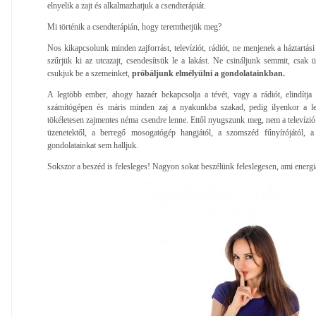
elnyelik a zajt és alkalmazhatjuk a csendterápiát.
Mi történik a csendterápián, hogy teremthetjük meg?
Nos kikapcsolunk minden zajforrást, televíziót, rádiót, ne menjenek a háztartás
szűrjük ki az utcazajt, csendesítsük le a lakást. Ne csináljunk semmit, csak
csukjuk be a szemeinket,
próbáljunk elmélyülni a gondolatainkban.
A legtöbb ember, ahogy hazaér bekapcsolja a tévét, vagy a rádiót, elindítja
számítógépen és máris minden zaj a nyakunkba szakad, pedig ilyenkor a l
tökéletesen zajmentes néma csendre lenne. Ettől nyugszunk meg, nem a televízió 
üzenetektől, a berregő mosogatógép hangjától, a szomszéd fűnyírójától, a 
gondolatainkat sem halljuk.
Sokszor a beszéd is felesleges! Nagyon sokat beszélünk feleslegesen, ami energiá