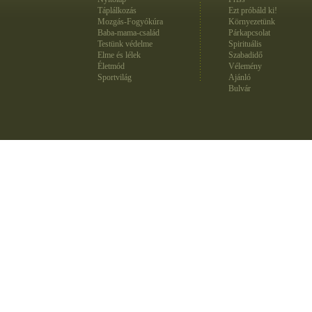
Táplálkozás
Ezt próbáld ki!
Mozgás-Fogyókúra
Környezetünk
Baba-mama-család
Párkapcsolat
Testünk védelme
Spirituális
Elme és lélek
Szabadidő
Életmód
Vélemény
Sportvilág
Ajánló
Bulvár