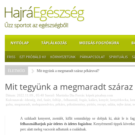
NYITÓLAP
TÁPLÁLKOZÁS
MOZGÁS-FOGYÓKÚRA
B
FRISS
EZT PRÓBÁLD KI!
KÖRNYEZETÜNK
PÁRKAPCSOLAT
SPIRITUÁLIS
S
ÉLETMÓD
Mit tegyünk a megmaradt száraz pékáruval?
Mit tegyünk a megmaradt száraz
Dátum: 2022.11.09., 05:40
Szerző:
Martinka Dia
Forrás:
képek:pixabay.com
Kulcsszavak:
édesség
,
étel
,
fasírt
,
felfújt.
,
felhasznál
,
fogás
,
kalács
,
kenyér
,
kenyérkocka
,
ke
guba
,
megmaradt
,
melegszendvics
,
pékáru
,
péksütemény
,
pirítós
,
recept
,
saláta
,
tejbe áztat
,
t
A szikkadt kenyeret, zsemlét, kiflit semmiképp se dobjuk ki, akár le is fa
felhasználhatjuk pár ötletes és ízletes fogáshoz
. Kenyérmentő tippek követke
perc alatt meleg vacsorát adhatunk a családnak.