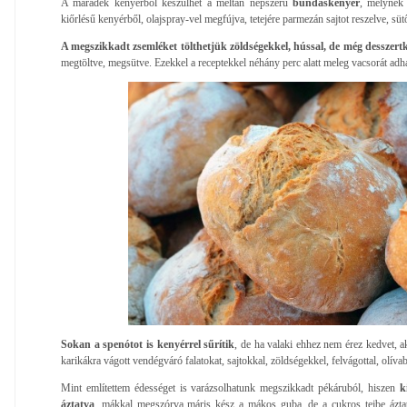
A maradék kenyérből készülhet a méltán népszerű
bundáskenyér
, melynek 
kiőrlésű kenyérből, olajspray-vel megfújva, tetejére parmezán sajtot reszelve, s
A megszikkadt zsemléket tölthetjük zöldségekkel, hússal, de még desszertk
megtöltve, megsütve. Ezekkel a receptekkel néhány perc alatt meleg vacsorát adh
Sokan a spenótot is kenyérrel sűrítik
, de ha valaki ehhez nem érez kedvet, a
karikákra vágott vendégváró falatokat, sajtokkal, zöldségekkel, felvágottal, olív
Mint említettem édességet is varázsolhatunk megszikkadt pékáruból, hiszen
ki
áztatva
, mákkal megszórva máris kész a mákos guba, de a cukros tejbe áztato