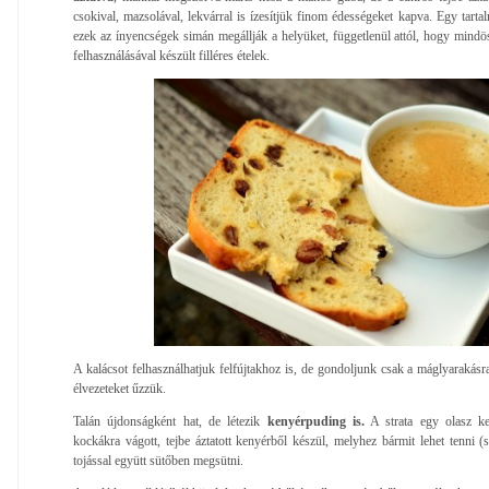
csokival, mazsolával, lekvárral is ízesítjük finom édességeket kapva. Egy tart
ezek az ínyencségek simán megállják a helyüket, függetlenül attól, hogy mindös
felhasználásával készült filléres ételek.
A kalácsot felhasználhatjuk felfújtakhoz is, de gondoljunk csak a máglyarakásr
élvezeteket űzzük.
Talán újdonságként hat, de létezik
kenyérpuding is.
A strata egy olasz ke
kockákra vágott, tejbe áztatott kenyérből készül, melyhez bármit lehet tenni 
tojással együtt sütőben megsütni.