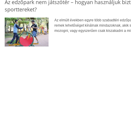
Az edzőpark nem játszótér – hogyan használjuk biz
sporttereket?
Az elmúlt években egyre több szabadtéri edzőpa
remek lehetőséget kínálnak mindazoknak, akik
mozogni, vagy egyszerűen csak kiszakadni a m