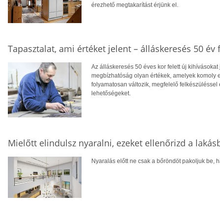
érezhető megtakarítást érjünk el.
Tapasztalat, ami értéket jelent – álláskeresés 50 év f
Az álláskeresés 50 éves kor felett új kihívásokat
megbízhatóság olyan értékek, amelyek komoly el
folyamatosan változik, megfelelő felkészüléssel 
lehetőségeket.
Mielőtt elindulsz nyaralni, ezeket ellenőrizd a laká
Nyaralás előtt ne csak a bőröndöt pakoljuk be, ha