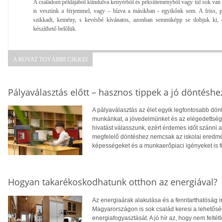
A családom példájából kiindulva kenyérből és péksüteményből vagy túl sok van o
is veszünk a férjemmel, vagy – bízva a másikban - egyikőnk sem. A friss,
szikkadt, kemény, s kevésbé kívánatos, azonban semmiképp se dobjuk ki, eg
készíthető belőlük.
A ROVAT TOVÁBBI CIKKEI
Pályaválasztás előtt – hasznos tippek a jó döntéshe
A pályaválasztás az élet egyik legfontosabb dö
munkánkat, a jövedelmünket és az elégedettség
hivatást válasszunk, ezért érdemes időt szánni
megfelelő döntéshez nemcsak az iskolai eredm
képességeket és a munkaerőpiaci igényeket is f
Hogyan takarékoskodhatunk otthon az energiával?
Az energiaárak alakulása és a fenntarthatóság i
Magyarországon is sok család keresi a lehetősé
energiafogyasztását. A jó hír az, hogy nem feltétl