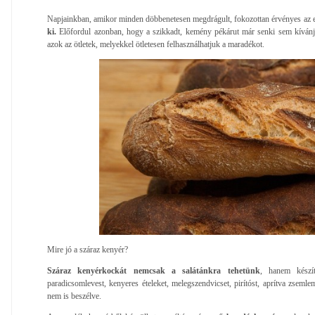
Napjainkban, amikor minden döbbenetesen megdrágult, fokozottan érvényes az e
ki.
Előfordul azonban, hogy a szikkadt, kemény pékárut már senki sem kívánja
azok az ötletek, melyekkel ötletesen felhasználhatjuk a maradékot.
Mire jó a száraz kenyér?
Száraz kenyérkockát nemcsak a salátánkra tehetünk
, hanem készít
paradicsomlevest, kenyeres ételeket, melegszendvicset, pirítóst, aprítva zsemlem
nem is beszélve.