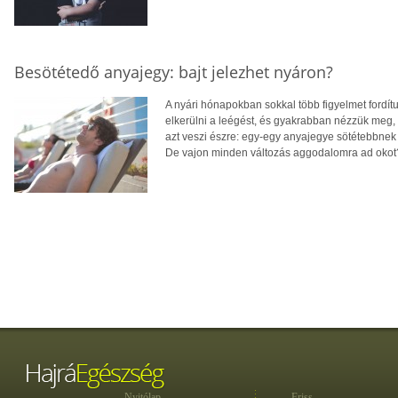
Besötétedő anyajegy: bajt jelezhet nyáron?
A nyári hónapokban sokkal több figyelmet fordít
elkerülni a leégést, és gyakrabban nézzük meg,
azt veszi észre: egy-egy anyajegye sötétebbnek 
De vajon minden változás aggodalomra ad okot
Nyitólap
Friss