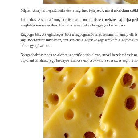
Migrén: A sajttal megszüntethetőek a migrénes fejfájások, mivel a
kalcium csökk
Immunitás: A sajt hatékonyan erősíti az immunrendszert,
néhány sajtfajta pe
megfelelő működéséhez.
Ezáltal csökkenthető a betegségek kialakulása.
Ragyogó bőr: Az egészséges bőrt a ragyogásáról lehet felismerni, amely elérés
sajt B-vitamint tartalmaz
, ami serkenti a sejtek anyagcseréjét és a sejtnöveked
bőrt ragyogóvá teszi.
Nyugodt alvás: A sajt az alvásra is pozitív hatással van,
mivel kezelhető vele a
triptofánt tartalmaz (egy bizonyos aminosavat), csökkenti a stresszt és segíti a ny