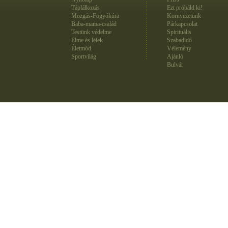
Táplálkozás
Ezt próbáld ki!
Mozgás-Fogyókúra
Környezetünk
Baba-mama-család
Párkapcsolat
Testünk védelme
Spirituális
Elme és lélek
Szabadidő
Életmód
Vélemény
Sportvilág
Ajánló
Bulvár