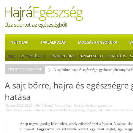
NYITÓLAP
TÁPLÁLKOZÁS
MOZGÁS-FOGYÓKÚRA
B
FRISS
EZT PRÓBÁLD KI!
KÖRNYEZETÜNK
PÁRKAPCSOLAT
SPIRITUÁLIS
S
TESTÜNK VÉDELME
A sajt bőrre, hajra és egészségre gyakorolt jótékony hatá
A sajt bőrre, hajra és egészségre
hatása
Dátum: 2022.12.25., 06:43
Szerző:
Udvari Fanni
Forrás:
képek: pixabay.com
Kulcsszavak:
alvás
,
aminosav
,
bőr
,
csontritkulás
,
egészség
,
fogyás
,
haj
,
immunitás
,
menstruá
A sajt nagyon gazdag kalciumban, amely erősebbé teszi a fogakat. A sajtnak alacs
a fogakat.
Fogyasszon az étkezések között egy falat sajtot, így meg