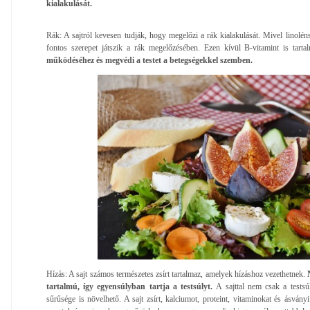
kialakulását.
Rák: A sajtról kevesen tudják, hogy megelőzi a rák kialakulását. Mivel linoléns
fontos szerepet játszik a rák megelőzésében. Ezen kívül B-vitamint is tart
működéséhez és megvédi a testet a betegségekkel szemben.
Hízás: A sajt számos természetes zsírt tartalmaz, amelyek hízáshoz vezethetnek.
tartalmú, így egyensúlyban tartja a testsúlyt.
A sajttal nem csak a tests
sűrűsége is növelhető. A sajt zsírt, kalciumot, proteint, vitaminokat és ásvány