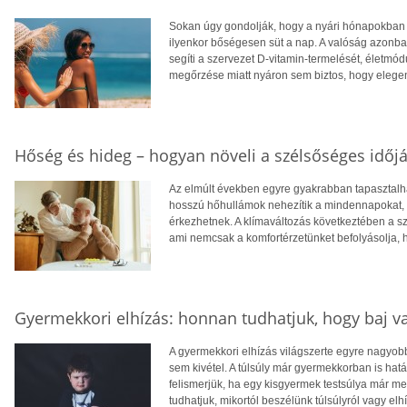
Sokan úgy gondolják, hogy a nyári hónapokban f
ilyenkor bőségesen süt a nap. A valóság azonba
segíti a szervezet D-vitamin-termelését, életm
megőrzése miatt nyáron sem biztos, hogy eleg
Hőség és hideg – hogyan növeli a szélsőséges időjá
Az elmúlt években egyre gyakrabban tapasztalhat
hosszú hőhullámok nehezítik a mindennapokat, té
érkezhetnek. A klímaváltozás következtében a 
ami nemcsak a komfortérzetünket befolyásolja, 
Gyermekkori elhízás: honnan tudhatjuk, hogy baj v
A gyermekkori elhízás világszerte egyre nagyo
sem kivétel. A túlsúly már gyermekkorban is hatá
felismerjük, ha egy kisgyermek testsúlya már 
tudhatjuk, mikortól beszélünk túlsúlyról vagy elh