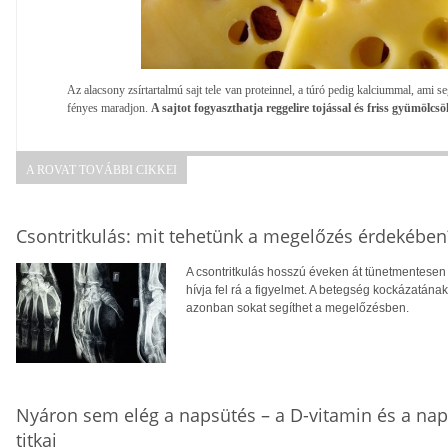
Az alacsony zsírtartalmú sajt tele van proteinnel, a túró pedig kalciummal, ami s
fényes maradjon.
A sajtot fogyaszthatja reggelire tojással és friss gyümölcsök
A ROVAT TOVÁBBI CIKKEI
Csontritkulás: mit tehetünk a megelőzés érdekében
A csontritkulás hosszú éveken át tünetmentesen a
hívja fel rá a figyelmet. A betegség kockázatána
azonban sokat segíthet a megelőzésben.
Nyáron sem elég a napsütés – a D-vitamin és a na
titkai