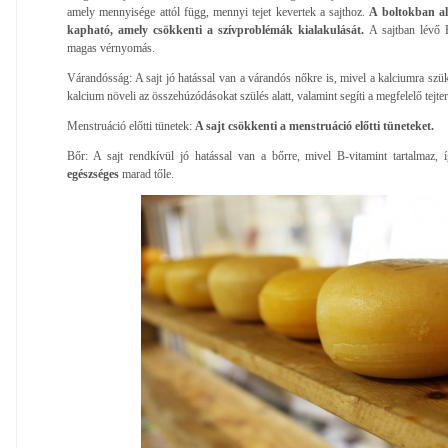
amely mennyisége attól függ, mennyi tejet kevertek a sajthoz.
A boltokban al
kapható, amely csökkenti a szívproblémák kialakulását.
A sajtban lévő B
magas vérnyomás.
Várandósság: A sajt jó hatással van a várandós nőkre is, mivel a kalciumra szü
kalcium növeli az összehúzódásokat szülés alatt, valamint segíti a megfelelő tejter
Menstruáció előtti tünetek:
A sajt csökkenti a menstruáció előtti tüneteket.
Bőr: A sajt rendkívül jó hatással van a bőrre, mivel B-vitamint tartalmaz, 
egészséges
marad tőle.