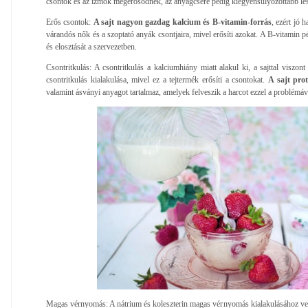
csontok és az izmok megerősödnek, az anyagcsere pedig kiegyensúlyozottabb le
Erős csontok:
A sajt nagyon gazdag kalcium és B-vitamin-forrás
, ezért jó 
várandós nők és a szoptató anyák csontjaira, mivel erősíti azokat. A B-vitamin pé
és elosztását a szervezetben.
Csontritkulás: A csontritkulás a kalciumhiány miatt alakul ki, a sajttal viszo
csontritkulás kialakulása, mivel ez a tejtermék erősíti a csontokat.
A sajt prot
valamint ásványi anyagot tartalmaz, amelyek felveszik a harcot ezzel a problémáv
Magas vérnyomás: A nátrium és koleszterin magas vérnyomás kialakulásához vezet