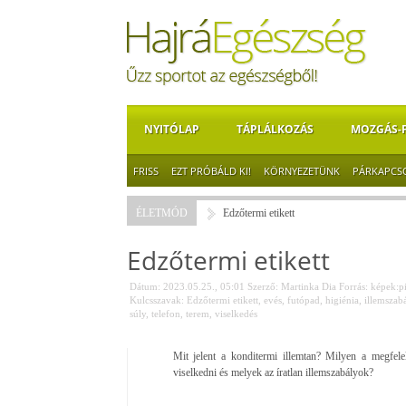
NYITÓLAP
TÁPLÁLKOZÁS
MOZGÁS-
FRISS
EZT PRÓBÁLD KI!
KÖRNYEZETÜNK
PÁRKAPCS
ÉLETMÓD
Edzőtermi etikett
Edzőtermi etikett
Dátum: 2023.05.25., 05:01
Szerző:
Martinka Dia
Forrás:
képek:p
Kulcsszavak:
Edzőtermi etikett
,
evés
,
futópad
,
higiénia
,
illemszab
súly
,
telefon
,
terem
,
viselkedés
Mit jelent a konditermi illemtan? Milyen a megfelelő
viselkedni és melyek az íratlan illemszabályok?