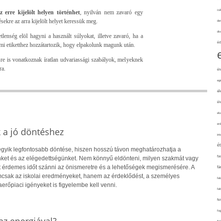
cuk
z erre kijelölt helyen történhet
, nyilván nem zavaró egy
ekre az arra kijelölt helyet keressük meg.
de
div
tlenség elöl hagyni a használt súlyokat, illetve zavaró, ha a
éd
rmi etiketthez hozzátartozik, hogy elpakolunk magunk után.
re is vonatkoznak íratlan udvariassági szabályok, melyeknek
ra.
él
eg
él
él
elv
erd
k a jó döntéshez
int
é
 egyik legfontosabb döntése, hiszen hosszú távon meghatározhatja a
fa
ket és az elégedettségünket. Nem könnyű eldönteni, milyen szakmát vagy
rt érdemes időt szánni az önismeretre és a lehetőségek megismerésére. A
fá
csak az iskolai eredményeket, hanem az érdeklődést, a személyes
fel
rőpiaci igényeket is figyelembe kell venni.
fel
fe
fo