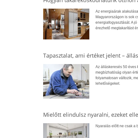
Hogyan takarékoskodhatunk otthon a
Az energiaárak alakulása
Magyarországon is sok cs
energiafogyasztását. A jó 
érezhető megtakarítást ér
Tapasztalat, ami értéket jelent – állá
Az álláskeresés 50 éves ko
megbízhatóság olyan érté
folyamatosan változik, me
lehetőségeket.
Mielőtt elindulsz nyaralni, ezeket el
Nyaralás előtt ne csak a b