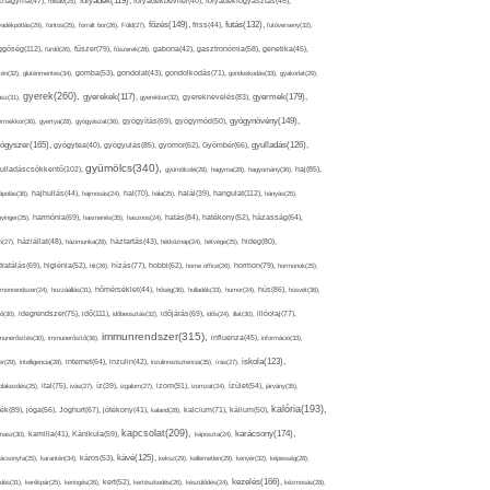
folyadék(119),
khagyma(47),
folsav(25),
folyadékbevitel(40),
folyadékfogyasztás(45),
főzés(149),
futás(132),
yadékpótlás(29),
fontos(25),
forralt bor(26),
Föld(27),
friss(44),
futóverseny(32),
ggőség(112),
fürdő(26),
fűszer(79),
fűszerek(28),
gabona(42),
gasztronómia(58),
genetika(45),
tén(32),
gluténmentes(34),
gomba(53),
gondolat(43),
gondolkodás(71),
gondoskodás(33),
gyakorlat(29),
gyerek(260),
gyermek(179),
gyerekek(117),
ász(31),
gyerekkor(32),
gyereknevelés(83),
gyógynövény(149),
ermekkor(36),
gyertya(28),
gyógyászat(36),
gyógyítás(69),
gyógymód(50),
ógyszer(165),
gyulladás(126),
gyógytea(40),
gyógyulás(85),
gyomor(62),
Gyömbér(66),
gyümölcs(340),
ulladáscsökkentő(102),
gyümölcslé(28),
hagyma(28),
hagyomány(36),
haj(85),
hangulat(112),
ápolás(36),
hajhullás(44),
hajmosás(24),
hal(70),
hála(25),
halál(39),
hányás(25),
yinger(25),
harmónia(69),
hasmenés(35),
hasznos(24),
hatás(84),
hatékony(52),
házasság(64),
i(27),
háziállat(48),
házimunka(28),
háztartás(43),
hétköznap(24),
hétvége(25),
hideg(80),
dratálás(69),
higiénia(52),
hit(26),
hízás(77),
hobbi(62),
home office(26),
hormon(79),
hormonok(25),
rmonrendszer(24),
hozzáállás(31),
hőmérséklet(44),
hőség(36),
hulladék(33),
humor(24),
hús(86),
húsvét(36),
idő(111),
ő(30),
idegrendszer(75),
időbeosztás(32),
időjárás(69),
idős(24),
illat(30),
illóolaj(77),
immunrendszer(315),
munerősítés(30),
immunerősítő(36),
influenza(45),
információ(33),
iskola(123),
er(29),
intelligencia(28),
internet(64),
inzulin(42),
inzulinrezisztencia(35),
írás(27),
olakezdés(25),
ital(75),
ivás(27),
íz(39),
izgalom(27),
izom(91),
izomzat(24),
ízület(54),
járvány(35),
kalória(193),
ték(89),
jóga(56),
Joghurt(67),
jótékony(41),
kaland(28),
kalcium(71),
kálium(50),
kapcsolat(209),
karácsony(174),
masz(30),
kamilla(41),
Kánikula(59),
káposzta(24),
kávé(125),
ácsonyfa(25),
karantén(34),
káros(53),
keksz(29),
kellemetlen(29),
kenyér(32),
képesség(28),
kezelés(166),
dés(31),
kerékpár(25),
keringés(26),
kert(52),
kertészkedés(26),
készülődés(24),
kézmosás(28),