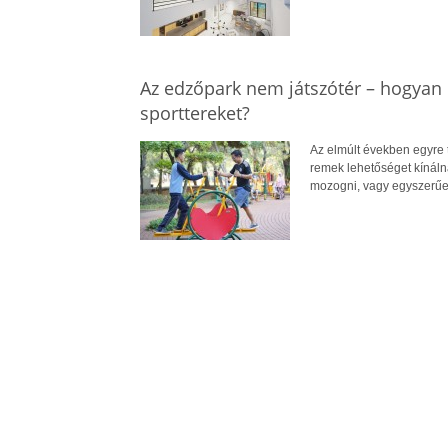
Az edzőpark nem játszótér – hogyan 
sporttereket?
Az elmúlt években egyre 
remek lehetőséget kínál
mozogni, vagy egyszerűe