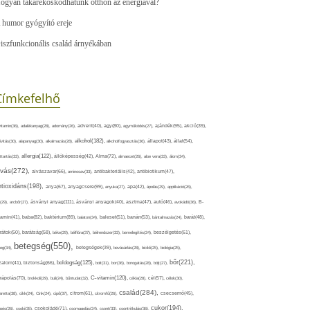
ogyan takarékoskodhatunk otthon az energiával?
 humor gyógyító ereje
iszfunkcionális család árnyékában
Címkefelhő
ajándék(95),
itamin(36),
adalékanyag(28),
adomány(26),
advent(40),
agy(80),
agyműködés(27),
akció(39),
alkohol(182),
ivitás(30),
alapanyag(30),
alkalmazás(28),
alkoholfogyasztás(36),
állapot(43),
állat(54),
allergia(122),
attartás(33),
állóképesség(42),
Alma(72),
almaecet(26),
aloe vera(33),
álom(34),
lvás(272),
alvászavar(66),
aminosav(33),
antibakteriális(42),
antibiotikum(47),
ntioxidáns(198),
anyagcsere(99),
anya(67),
anyuka(27),
apa(42),
ápolás(29),
applikáció(26),
ásványi anyag(111),
(29),
arcbőr(27),
ásványi anyagok(40),
asztma(47),
autó(46),
avokádó(36),
B-
tamin(41),
baba(82),
baktérium(89),
balaton(34),
baleset(51),
banán(53),
bántalmazás(24),
barát(48),
rátok(50),
barátság(58),
béke(29),
bélflóra(37),
bélrendszer(33),
bemelegítés(24),
beszélgetés(61),
betegség(550),
eg(34),
betegségek(39),
bevásárlás(28),
bicikli(25),
biológia(25),
bőr(221),
boldogság(125),
zalom(41),
biztonság(66),
bolt(31),
bor(36),
borogatás(28),
böjt(27),
C-vitamin(120),
rápolás(70),
brokkoli(29),
buli(24),
bűntudat(32),
cékla(28),
cél(57),
célok(30),
család(284),
aretta(38),
cikk(24),
Cink(24),
cipő(37),
citrom(61),
citromfű(26),
csecsemő(45),
cukor(194),
pés(26),
csoki(35),
csokoládé(71),
csomagolás(24),
csont(33),
csontritkulás(36),