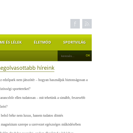
ME ÉS LÉLEK
ÉLETMÓD
SPORTVILÁG
Legolvasottabb híreink
z edzőpark nem játszótér – hogyan használjuk biztonságosan a
özösségi sporttereket?
arancsbőr ellen tudatosan – mit tehetünk a simább, feszesebb
őrért?
 belső béke nem luxus, hanem tudatos döntés
 magnézium szerepe a szervezet egészséges működésében