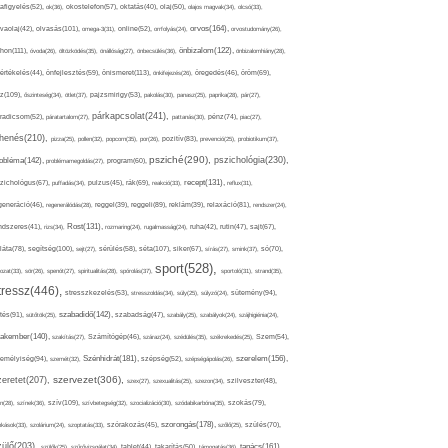
afigyelés(52),
ok(36),
okostelefon(57),
oktatás(40),
olaj(50),
olajos magvak(34),
olcsó(33),
olvasás(101),
orvos(164),
ívaolaj(42),
omega-3(31),
online(52),
orrfolyás(24),
orvostudomány(26),
thon(111),
önbizalom(122),
óvoda(26),
öltözködés(35),
önállóság(27),
önbecsülés(36),
önbizalomhiány(28),
önismeret(113),
értékelés(44),
önfejlesztés(59),
önkifejezés(26),
öregedés(46),
öröm(69),
z(109),
őszinteség(34),
ötlet(37),
pajzsmirigy(53),
pakolás(30),
panasz(25),
paprika(28),
pár(27),
párkapcsolat(241),
radicsom(52),
páratartalom(27),
pattanás(30),
pénz(74),
piac(27),
ihenés(210),
pizza(25),
pollen(32),
popcorn(35),
por(26),
pozitív(83),
prevenció(25),
probiotikum(37),
psziché(290),
pszichológia(230),
obléma(142),
problémamegoldás(27),
program(60),
recept(131),
zichológus(67),
puffadás(34),
pulzus(45),
rák(69),
reakció(33),
reflux(31),
generáció(46),
regenerálódás(28),
reggel(39),
reggeli(89),
reklám(39),
relaxáció(81),
rendszer(24),
Rost(131),
ndszeres(41),
rizs(34),
rozmaring(24),
rugalmasság(24),
ruha(42),
rutin(47),
sajt(67),
segítség(100),
séta(107),
láta(78),
sejt(27),
sérülés(58),
siker(67),
sírás(27),
smink(37),
só(70),
sport(528),
ozat(33),
sör(26),
spenót(27),
spiritualitás(28),
spórolás(37),
sportoló(31),
strand(35),
tressz(446),
sütemény(94),
stresszkezelés(53),
stresszoldás(34),
súly(25),
súlyzó(24),
szabadidő(142),
tés(91),
sütőtök(25),
szabadság(47),
szabály(25),
szabályok(24),
szájhigiénia(24),
akember(140),
szakítás(27),
Számítógép(46),
száraz(24),
szédülés(35),
székrekedés(25),
Szem(54),
Szénhidrát(181),
emélyiség(94),
szerelem(156),
szemét(32),
szépség(52),
szépségápolás(26),
szervezet(306),
zeretet(207),
szex(27),
szexualitás(25),
szezon(34),
szilveszter(48),
szív(109),
n(28),
színek(36),
szívbetegség(32),
szocializáció(30),
szódabikarbóna(35),
szokás(79),
szorongás(178),
okások(33),
szolárium(24),
szoptatás(33),
szórakozás(45),
szőlő(25),
szülés(70),
zülő(203),
tanács(161),
szülők(25),
szűrővizsgálat(34),
tablet(44),
takarítás(50),
támogatás(36),