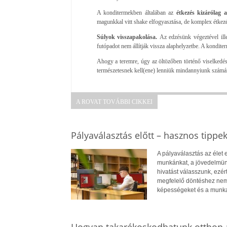
A konditermekben általában az
étkezés kizárólag a
magunkkal vitt shake elfogyasztása, de komplex étkezés
Súlyok visszapakolása.
Az edzésünk végeztével ille
futópadot nem állítják vissza alaphelyzetbe. A kondite
Ahogy a teremre, úgy az öltözőben történő viselkedés
természetesnek kell(ene) lenniük mindannyiunk számá
A ROVAT TOVÁBBI CIKKEI
Pályaválasztás előtt – hasznos tippe
A pályaválasztás az élet
munkánkat, a jövedelmün
hivatást válasszunk, ezé
megfelelő döntéshez nem
képességeket és a munkae