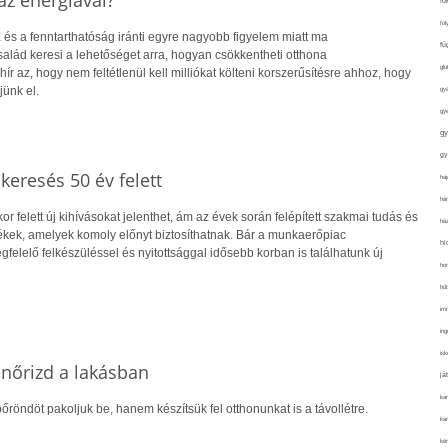
z energiával?
fo
fol
 és a fenntarthatóság iránti egyre nagyobb figyelem miatt ma
fü
alád keresi a lehetőséget arra, hogyan csökkentheti otthona
glu
hír az, hogy nem feltétlenül kell milliókat költeni korszerűsítésre ahhoz, hogy
jünk el.
gy
gy
gy
gy
skeresés 50 év felett
haj
hán
r felett új kihívásokat jelenthet, ám az évek során felépített szakmai tudás és
ház
kek, amelyek komoly előnyt biztosíthatnak. Bár a munkaerőpiac
hi
gfelelő felkészüléssel és nyitottsággal idősebb korban is találhatunk új
ho
hűt
im
ing
isk
lenőrizd a lakásban
já
ka
őröndöt pakoljuk be, hanem készítsük fel otthonunkat is a távollétre.
kar
kér