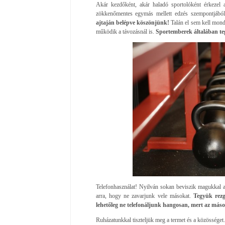
Akár kezdőként, akár haladó sportolóként érkezel a
zökkenőmentes egymás mellett edzés szempontjábó
ajtaján belépve köszönjünk!
Talán el sem kell mond
működik a távozásnál is.
Sportemberek általában te
Telefonhasználat! Nyilván sokan beviszik magukkal a 
arra, hogy ne zavarjunk vele másokat.
Tegyük rezg
lehetőleg ne telefonáljunk hangosan, mert az máso
Ruházatunkkal tiszteljük meg a termet és a közösséget.