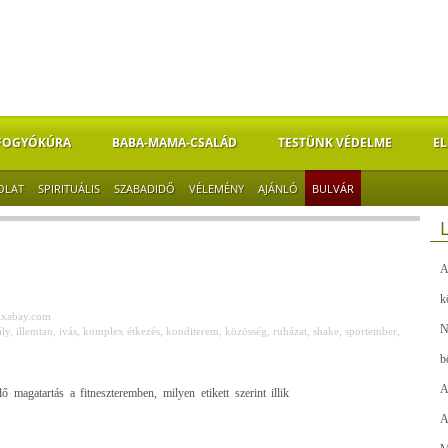
FOGYÓKÚRA
BABA-MAMA-CSALÁD
TESTÜNK VÉDELME
EL
OLAT
SPIRITUÁLIS
SZABADIDŐ
VÉLEMÉNY
AJÁNLÓ
BULVÁR
A
k
ixabay.com
N
ály
,
illemtan
,
ivás
,
komplex étkezés
,
konditerem
,
közösség
,
ruházat
,
shake
,
sportember
,
b
A
 magatartás a fitneszteremben, milyen etikett szerint illik
A