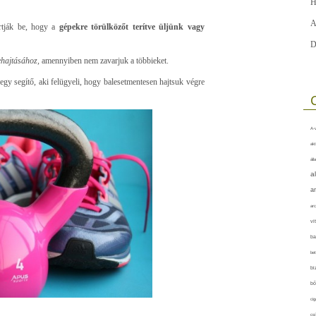
H
A
artják be, hogy a
gépekre törülközőt terítve üljünk vagy
D
ehajtásához,
amennyiben nem zavarjuk a többieket.
egy segítő, aki felügyeli, hogy balesetmentesen hajtsuk végre
A-v
akt
áll
a
a
arc
vi
ba
bet
bi
bő
cig
csí