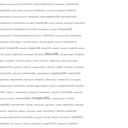
kikapcsolódás(106),
gés(25),
kiegyensúlyozott(26),
kihívás(43),
kimerültség(31),
kirándulás(84),
sgyerek(45),
kisgyermek(34),
kismama(38),
kitartás(50),
kockázat(34),
kocogás(24),
koffein(76),
kommunikáció(124),
koncentráció(94),
leszterin(76),
koleszterinszint(24),
kollagén(54),
konyha(149),
nditerem(51),
konfliktus(52),
kontroll(28),
kór(25),
kórház(29),
kórokozó(24),
kortizol(41),
könyv(106),
környezet(116),
zmetikum(40),
köhögés(40),
könyvajánló(24),
köret(30),
nyezetbarát(31),
környezetvédelem(78),
köröm(27),
kötődés(49),
következmény(33),
közérzet(43),
lekedés(26),
közösség(71),
közösségi média(27),
közösségi oldal(38),
kreatív(34),
kreativitás(79),
kritika(139),
kutatás(144),
kutya(100),
ém(62),
kultúra(36),
külföld(27),
kütyü(33),
lakás(65),
látás(34),
lélek(408),
z(42),
lazac(24),
légzés(49),
lehetőség(25),
lekvár(41),
lelki egészség(33),
levegő(42),
él(28),
Levendula(32),
leves(47),
lista(32),
liszt(36),
macska(33),
magány(42),
magas vérnyomás(28),
gnézium(70),
magvak(25),
magyar(25),
Magyarország(28),
magzat(25),
máj(60),
mandula(33),
marketing(31),
megelőzés(164),
sszázs(45),
medence(24),
meditáció(89),
megbetegedés(24),
megfázás(89),
glepetés(28),
megoldás(89),
melatonin(29),
meleg(74),
mellékhatás(24),
memória(72),
mennyiség(26),
nstruáció(50),
mentális(48),
mentális egészség(86),
menü(28),
méregtelenítés(48),
mese(40),
z(92),
migrén(27),
mindennapok(34),
minőség(33),
mobiltelefon(27),
modern(24),
módszer(68),
mogyoró(31),
mozgás(405),
motiváció(144),
sás(31),
mosoly(27),
mozgásforma(25),
mozi(42),
nka(182),
munkahely(92),
műtét(38),
művészet(29),
nagyszülő(27),
nap(35),
napfény(54),
napirend(35),
pozás(37),
napsütés(38),
naptej(32),
narancs(27),
nasi(31),
nassolás(41),
nátha(44),
negatív(50),
nyár(201),
nő(106),
növény(112),
hézség(36),
népszerű(42),
nevelés(83),
nevetés(30),
nők(42),
nyugalom(102),
aralás(90),
nyári szünet(27),
nyelv(26),
nyomelem(33),
nyugtató(29),
nyújtás(45),