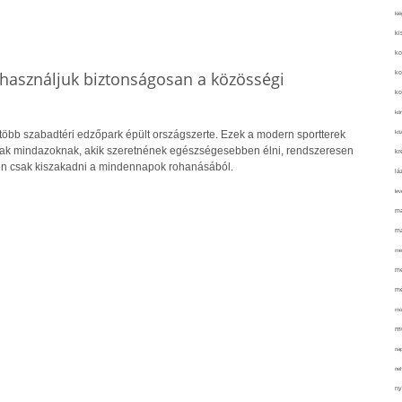
kié
ki
ko
használjuk biztonságosan a közösségi
ko
ko
kör
köz
több szabadtéri edzőpark épült országszerte. Ezek a modern sportterek
nak mindazoknak, akik szeretnének egészségesebben élni, rendszeresen
kr
n csak kiszakadni a mindennapok rohanásából.
lá
lev
ma
ma
me
me
mé
mo
mu
na
ne
ny