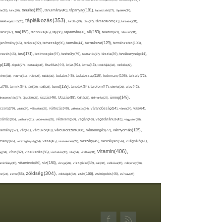
tápanyag(181),
tanulás(159),
ár(36),
tánc(26),
tanulmány(40),
tapasztalat(27),
táplálék(34),
táplálkozás(353),
lálékkiegészítő(25),
tárolás(29),
társ(27),
társadalom(50),
társaság(31),
tea(158),
tél(153),
vasz(87),
technika(46),
tej(88),
tejtermék(60),
telefon(49),
televízió(31),
terápia(92),
terhesség(96),
természet(129),
természetes(103),
ljesítmény(46),
termék(44),
test(171),
testmozgás(97),
rvezés(46),
testsúly(79),
testtartás(27),
tészta(39),
tevékenység(44),
pp(118),
tippek(27),
tisztaság(35),
tisztítás(44),
tojás(91),
torna(43),
torokfájás(32),
törődés(27),
tudatosság(115),
tudomány(106),
ténet(38),
trauma(31),
trükk(25),
tudás(30),
tudatos(46),
túlsúly(72),
tünet(139),
ra(78),
turmix(64),
túró(29),
tüdő(28),
tünetek(64),
türelem(47),
uborka(26),
újév(42),
ünnep(148),
ahasznosítás(37),
újszülött(26),
úszás(46),
Utazás(85),
Üdítő(26),
ülőmunka(27),
csora(79),
válás(24),
választás(29),
változás(48),
változatos(24),
várandósság(54),
város(24),
vas(64),
sárlás(85),
vashiány(31),
védekezés(28),
védelem(59),
vegán(48),
vegetáriánus(43),
vegyszer(28),
vércukorszint(108),
vérnyomás(125),
lemény(57),
vér(41),
vércukor(49),
vérkeringés(77),
rseny(46),
vérszegénység(34),
vese(46),
veszekedés(29),
veszély(45),
veszélyes(54),
világháló(41),
vitamin(406),
ág(34),
vírus(82),
viselkedés(86),
viszketés(30),
vita(34),
vitalitás(31),
víz(184),
aminhiány(33),
vitaminok(86),
vizsga(26),
vizsgálat(59),
zab(34),
zabkása(36),
zabpehely(36),
zöldség(304),
zsír(166),
ar(24),
zene(85),
zöldségek(32),
zsírégetés(46),
zsírsav(25)