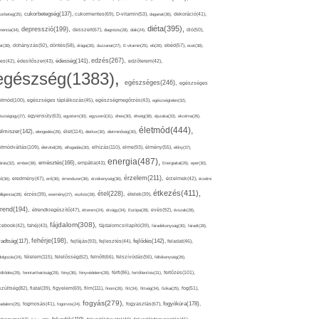
cukorbetegség(137),
orbeteg(25),
cukormentes(69),
D-vitamin(53),
daganat(36),
dekoráció(41),
diéta(395),
depresszió(199),
mencia(34),
desszert(67),
diagnózis(28),
diák(24),
dió(50),
dohányzás(92),
at(38),
döntés(58),
drága(26),
duzzanat(27),
E-vitamin(25),
eb(26),
ebéd(57),
ecet(38),
edzés(267),
édesség(141),
es(42),
édesítőszer(43),
edzőterem(42),
egészség(1383),
egészséges(246),
egészséges
etmód(100),
egészséges táplálkozás(45),
egészségmegőrzés(43),
egészségtelen(32),
észségügy(27),
egyensúly(63),
egyetem(30),
egyszerű(31),
éhes(30),
éhség(38),
éjszaka(33),
ekcéma(26),
életmód(444),
elmiszer(142),
élet(114),
elengedés(29),
életkor(30),
életminőség(30),
etmódváltás(109),
elhízás(110),
elme(93),
életvitel(28),
elfogadás(30),
élmény(55),
előny(37),
energia(487),
emésztés(166),
árás(32),
ember(38),
empátia(43),
Energiaital(29),
eper(30),
érzelem(211),
ő(36),
eredmény(47),
erő(36),
érrendszer(36),
érzékenység(36),
érzelmek(42),
érzelmi
étkezés(411),
étel(228),
elligencia(28),
érzés(39),
esemény(27),
eszköz(28),
ételek(39),
trend(194),
evés(92),
étrendkiegészítő(47),
étterem(24),
étvágy(34),
Európa(28),
évszak(28),
fájdalom(308),
cebook(42),
fahéj(43),
fájdalomcsillapító(39),
fáradékonyság(30),
fáradt(28),
fehérje(198),
radtság(117),
fejfájás(93),
fejlődés(142),
fejlesztés(44),
feladat(46),
félelem(115),
dolgozás(24),
felelősség(62),
felnőtt(66),
felszívódás(56),
féltékenység(26),
fertőzés(101),
töltődés(29),
fenntarthatóság(29),
fény(36),
fényvédelem(28),
férfi(86),
fertőtlenítés(31),
film(111),
szültség(82),
fiatal(39),
figyelem(69),
finom(26),
fitt(34),
fittség(34),
fizikai(25),
fog(51),
fogyás(279),
fogyókúra(178),
gadalom(25),
fogmosás(41),
fogorvos(24),
fogyasztás(67),