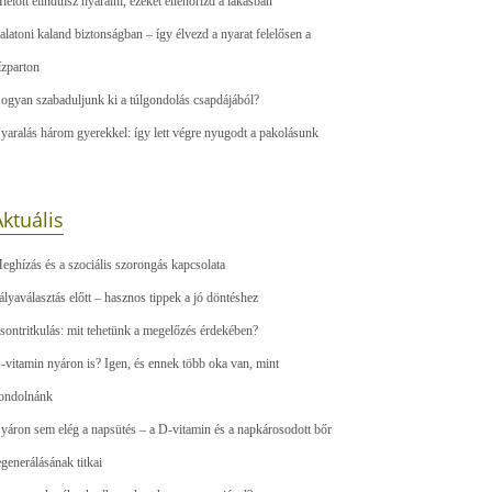
ielőtt elindulsz nyaralni, ezeket ellenőrizd a lakásban
alatoni kaland biztonságban – így élvezd a nyarat felelősen a
ízparton
ogyan szabaduljunk ki a túlgondolás csapdájából?
yaralás három gyerekkel: így lett végre nyugodt a pakolásunk
ktuális
eghízás és a szociális szorongás kapcsolata
ályaválasztás előtt – hasznos tippek a jó döntéshez
sontritkulás: mit tehetünk a megelőzés érdekében?
-vitamin nyáron is? Igen, és ennek több oka van, mint
ondolnánk
yáron sem elég a napsütés – a D-vitamin és a napkárosodott bőr
egenerálásának titkai