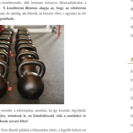
M
 konditerembe, illik betartani bizonyos illemszabályokat a
l.
A konditermi illemtan alapja az, hogy az edzőterem
B
ani, de mindig, aki érkezik, az köszön előre, s ugyanez az elv
v
geződnek.
H
N
A
M
P
C
D
g
terembe a telefonjukat, azonban, ha így teszünk, figyeljünk
őre, némítsuk le, ne bömböltessük róla a zenéinket és
N
knak zavaró lehet!
r
 Nem illendő például a félmeztelen edzés, a legtöbb helyen ezt