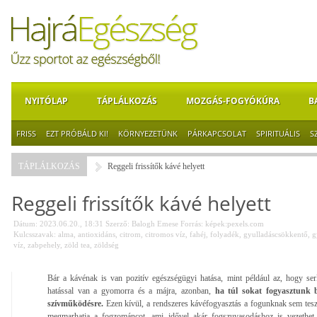
NYITÓLAP
TÁPLÁLKOZÁS
MOZGÁS-FOGYÓKÚRA
B
FRISS
EZT PRÓBÁLD KI!
KÖRNYEZETÜNK
PÁRKAPCSOLAT
SPIRITUÁLIS
S
TÁPLÁLKOZÁS
Reggeli frissítők kávé helyett
Reggeli frissítők kávé helyett
Dátum: 2023.06.20., 18:31
Szerző:
Balogh Emese
Forrás:
képek:pexels.com
Kulcsszavak:
alma
,
antioxidáns
,
citrom
,
citromos víz
,
fahéj
,
folyadék
,
gyulladáscsökkentő
,
g
víz
,
zabpehely
,
zöld tea
,
zöldség
Bár a kávénak is van pozitív egészségügyi hatása, mint például az, hogy se
hatással van a gyomorra és a májra, azonban,
ha túl sokat fogyasztunk be
szívműködésre.
Ezen kívül, a rendszeres kávéfogyasztás a fogunknak sem tesz j
megmarhatja a fogzománcot, ami idővel akár fogszuvasodáshoz is vezethet. 