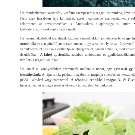
Ha mindenképpen szeretnénk koffeint csempészni a reggeli rutinunkba, kávé hely
Nem csak lassabban fejti ki hatását, ezzel megkímélve szervezetünket a sok
felpörgetve az anyagcserénket is. Antioxidáns tulajdonsága is ismert, v
koleszterinszint csökkentő hatása miatt.
Ha valami laktatóbbal szeretnénk kezdeni a napot, akkor jó választás lehet
egy t
turmix tökéletes napindító, nem csak amiatt, hogy a zabpehely lassan felszívódó
vércukorszintet és sokáig csillapítja az éhségérzetet, hanem amiatt is, mert az al
tisztításában.
A fahéj opcionális
, azonban antioxidáns és gyulladáscsökkentő
ízesíteni a reggeli italunkat.
Ha ennél is könnyedebben szeretnénk indítani a napot, egy
egyszerű gyüm
készíthetünk
. A répaturmix például magában is megállja a helyét, de készíthe
például almával vagy naranccsal.
A répának rendkívül magas A- és C-vi
hatással van az anyagcserére és elősegíti a megfelelő bélműködést.