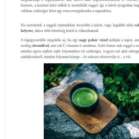
hormon, a kortizol kávé nélkül is termelődik reggel, így a kávét nyugodtan hag
valóban szükséges lehet egy extra energiabomba a napunkhoz.
Ha szeretnénk a reggeli rutinunkban lecserélni a kávét, vagy legalább néha
val
helyette
, akkor több lehetőség közül is választhatunk.
A legegyszerűbb megoldás az, ha egy
nagy pohár vízzel
indítjuk a napot, a
esetleg
citromlével,
ami sok C-vitamint is tartalmaz. Azért fontos már reggel a sz
minden egyes sejtben zajló folyamathoz víz szükséges. Legyen szó akár méregtel
szabályozásról, minden folyamat közege – és sokszor résztvevője is – a víz.