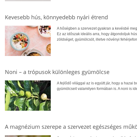
Kevesebb hús, könnyedebb nyári étrend
A hőségben a szervezet gyakran a kevésbé megte
Ez az időszak ideális arra, hogy átgondoljuk hú
zöldséget, gyümölcsöt, illetve növényi fehérjefo
Noni – a trópusok különleges gyümölcse
A fejlődő világgal az is együtt jár, hogy a hazai 
gyümölcseit valamilyen formában is. A noni is ide
A magnézium szerepe a szervezet egészséges műk