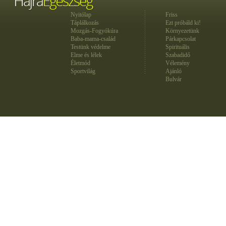
Nyitólap
Friss
Táplálkozás
Ezt próbáld ki!
Mozgás-Fogyókúra
Környezetünk
Baba-mama-család
Párkapcsolat
Testünk védelme
Spirituális
Elme és lélek
Szabadidő
Életmód
Vélemény
Sportvilág
Ajánló
Bulvár