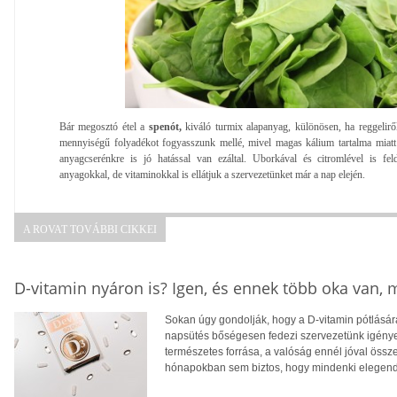
Bár megosztó étel a
spenót,
kiváló turmix alapanyag, különösen, ha reggelirő
mennyiségű folyadékot fogyasszunk mellé, mivel magas kálium tartalma miatt 
anyagcserénkre is jó hatással van ezáltal. Uborkával és citromlével is fe
anyagokkal, de vitaminokkal is ellátjuk a szervezetünket már a nap elején.
A ROVAT TOVÁBBI CIKKEI
D-vitamin nyáron is? Igen, és ennek több oka van,
Sokan úgy gondolják, hogy a D-vitamin pótlására
napsütés bőségesen fedezi szervezetünk igényei
természetes forrása, a valóság ennél jóval öss
hónapokban sem biztos, hogy mindenki elegendő