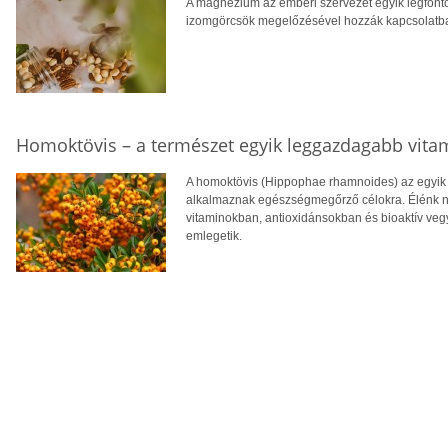
A magnézium az emberi szervezet egyik legfont
izomgörcsök megelőzésével hozzák kapcsolatba, v
Homoktövis – a természet egyik leggazdagabb vita
A homoktövis (Hippophae rhamnoides) az egyik
alkalmaznak egészségmegőrző célokra. Élénk n
vitaminokban, antioxidánsokban és bioaktív veg
emlegetik.