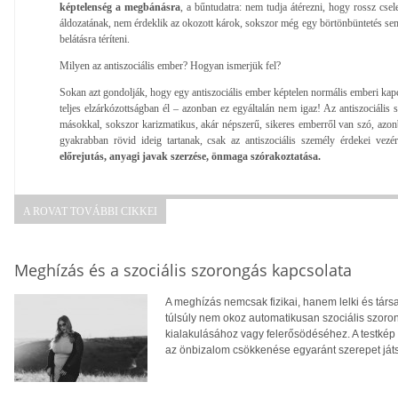
képtelenség a megbánásra
, a bűntudatra: nem tudja átérezni, hogy rossz csel
áldozatának, nem érdeklik az okozott károk, sokszor még egy börtönbüntetés sem
belátásra téríteni.
Milyen az antiszociális ember? Hogyan ismerjük fel?
Sokan azt gondolják, hogy egy antiszociális ember képtelen normális emberi kapcs
teljes elzárkózottságban él – azonban ez egyáltalán nem igaz! Az antiszociális 
másokkal, sokszor karizmatikus, akár népszerű, sikeres emberről van szó, azonb
gyakrabban rövid ideig tartanak, csak az antiszociális személy érdekei vezé
előrejutás, anyagi javak szerzése, önmaga szórakoztatása.
A ROVAT TOVÁBBI CIKKEI
Meghízás és a szociális szorongás kapcsolata
A meghízás nemcsak fizikai, hanem lelki és tár
túlsúly nem okoz automatikusan szociális szoro
kialakulásához vagy felerősödéséhez. A testkép
az önbizalom csökkenése egyaránt szerepet ját