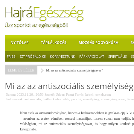
NYITÓLAP
TÁPLÁLKOZÁS
MOZGÁS-FOGYÓKÚRA
B
FRISS
EZT PRÓBÁLD KI!
KÖRNYEZETÜNK
PÁRKAPCSOLAT
SPIRITUÁLIS
S
ELME ÉS LÉLEK
Mi az az antiszociális személyiségzavar?
Mi az az antiszociális személyisé
Dátum: 2023.11.26., 20:50
Szerző:
Udvari Fanni
Forrás:
képek: pexels.com
Kulcsszavak:
antiszociális
,
beilleszkedés
,
lélek
,
psziché
,
személyiség
,
személyiségzavar
,
társ
Nem csak az orvostudományban, hanem a hétköznapokban is gyakran ejtjük ki azt 
– azonban az esetek zömében rosszul használjuk, hiszen sokan nem tudják, ho
valóságban, mi az antiszociális személyiségzavar, és hogy milyen konkrét 
kategóriába.