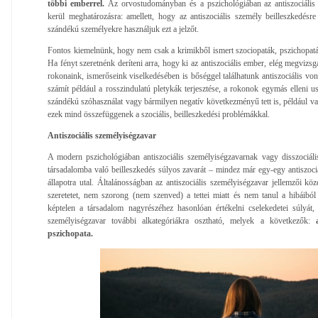
többi emberrel.
Az orvostudományban és a pszichológiában az antiszociális
kerül meghatározásra: amellett, hogy az antiszociális személy beilleszkedés
szándékú személyekre használjuk ezt a jelzőt.
Fontos kiemelnünk, hogy nem csak a krimikből ismert szociopaták, pszichopaták
Ha fényt szeretnénk deríteni arra, hogy ki az antiszociális ember, elég megvizs
rokonaink, ismerőseink viselkedésében is bőséggel találhatunk antiszociális von
számít például a rosszindulatú pletykák terjesztése, a rokonok egymás elleni u
szándékú szóhasználat vagy bármilyen negatív következményű tett is, például va
ezek mind összefüggenek a szociális, beilleszkedési problémákkal.
Antiszociális személyiségzavar
A modern pszichológiában antiszociális személyiségzavarnak vagy disszociál
társadalomba való beilleszkedés súlyos zavarát – mindez már egy-egy antiszociá
állapotra utal. Általánosságban az antiszociális személyiségzavar jellemzői kö
szeretetet, nem szorong (nem szenved) a tettei miatt és nem tanul a hibáibó
képtelen a társadalom nagyrészéhez hasonlóan értékelni cselekedetei súlyát,
személyiségzavar további alkategóriákra osztható, melyek a következők:
pszichopata.