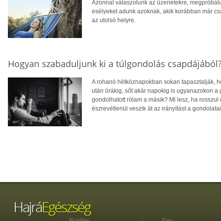
Azonnal válaszolunk az üzenetekre, megpróbálun
esélyeket adunk azoknak, akik korábban már csa
az utolsó helyre.
Hogyan szabaduljunk ki a túlgondolás csapdájából
A rohanó hétköznapokban sokan tapasztalják, ho
után órákig, sőt akár napokig is ugyanazokon a
gondolhatott rólam a másik? Mi lesz, ha rosszul
észrevétlenül veszik át az irányítást a gondolatain
Nyitólap
Friss