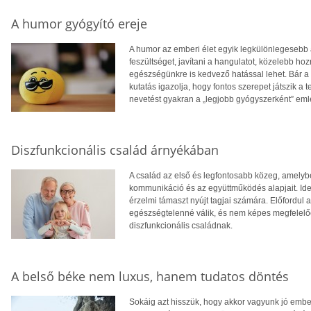
A humor gyógyító ereje
A humor az emberi élet egyik legkülönlegesebb 
feszültséget, javítani a hangulatot, közelebb 
egészségünkre is kedvező hatással lehet. Bár a 
kutatás igazolja, hogy fontos szerepet játszik a 
nevetést gyakran a „legjobb gyógyszerként” eml
Diszfunkcionális család árnyékában
A család az első és legfontosabb közeg, amelyb
kommunikáció és az együttműködés alapjait. Ideá
érzelmi támaszt nyújt tagjai számára. Előfordul
egészségtelenné válik, és nem képes megfelelően
diszfunkcionális családnak.
A belső béke nem luxus, hanem tudatos döntés
Sokáig azt hisszük, hogy akkor vagyunk jó embe