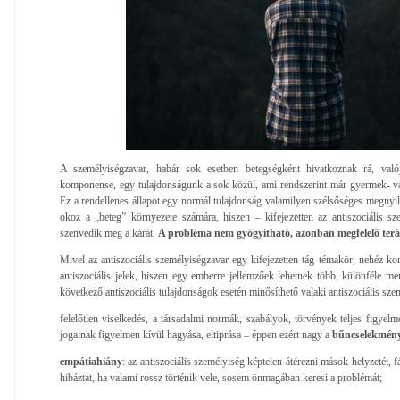
A személyiségzavar, habár sok esetben betegségként hivatkoznak rá, való
komponense, egy tulajdonságunk a sok közül, ami rendszerint már gyermek- 
Ez a rendellenes állapot egy normál tulajdonság valamilyen szélsőséges megnyil
okoz a „beteg” környezete számára, hiszen – kifejezetten az antiszociális s
szenvedik meg a kárát.
A probléma nem gyógyítható, azonban megfelelő terá
Mivel az antiszociális személyiségzavar egy kifejezetten tág témakör, nehéz k
antiszociális jelek, hiszen egy emberre jellemzőek lehetnek több, különféle men
következő antiszociális tulajdonságok esetén minősíthető valaki antiszociális sz
felelőtlen viselkedés, a társadalmi normák, szabályok, törvények teljes figyel
jogainak figyelmen kívül hagyása, eltiprása – éppen ezért nagy a
bűncselekmény-
empátiahiány
: az antiszociális személyiség képtelen átérezni mások helyzetét, 
hibáztat, ha valami rossz történik vele, sosem önmagában keresi a problémát;