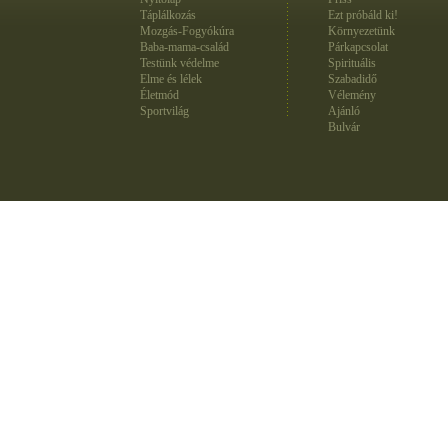
Táplálkozás
Ezt próbáld ki!
Mozgás-Fogyókúra
Környezetünk
Baba-mama-család
Párkapcsolat
Testünk védelme
Spirituális
Elme és lélek
Szabadidő
Életmód
Vélemény
Sportvilág
Ajánló
Bulvár