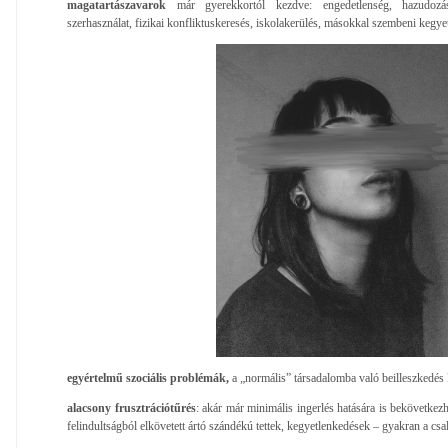
magatartászavarok
már gyerekkortól kezdve: engedetlenség, hazudozás
szerhasználat, fizikai konfliktuskeresés, iskolakerülés, másokkal szembeni kegye
egyértelmű szociális problémák,
a „normális” társadalomba való beilleszkedés 
alacsony frusztrációtűrés
: akár már minimális ingerlés hatására is bekövetke
felindultságból elkövetett ártó szándékú tettek, kegyetlenkedések – gyakran a csa