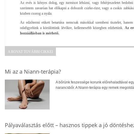
Az evés is kényes dolog, egy turmixot lehúzni, vagy fehérjeszeletet bedobni
szerintem zavaróan hat előkapni a dobozolt csirke-rizst, vagy a csokis zabkás
közben csorog a nyála.
Az edzőtermi etikett betartása nemcsak másokkal szembeni tisztelet, hanem
odafigyelünk a körülöttünk lévőkre, kellemesebb közegben edzhetünk.
Az er
hozzáállásban is mérhető.
A ROVAT TOVÁBBI CIKKEI
Mi az a Niann-terápia?
A bőrünk feszessége korunk előrehaladtával egy
narancsbőr. A Niann-terápia egy remek megoldás
Pályaválasztás előtt – hasznos tippek a jó döntéshe