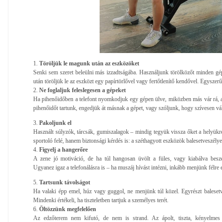
1.
Töröljük le magunk után az eszközöket
Senki sem szeret beleülni más izzadtságába. Használjunk törölközőt minden gép
után töröljük le az eszközt egy papírtörlővel vagy fertőtlenítő kendővel. Egyszer
2.
Ne foglaljuk feleslegesen a gépeket
Ha pihenőidőben a telefont nyomkodjuk egy gépen ülve, miközben más vár rá, 
pihenőidőt tartunk, engedjük át másnak a gépet, vagy szóljunk, hogy szívesen vá
3.
Pakoljunk el
Használt súlyzók, tárcsák, gumiszalagok – mindig tegyük vissza őket a helyükre
sportoló felé, hanem biztonsági kérdés is: a széthagyott eszközök balesetveszély
4.
Figyelj a hangerőre
A zene jó motiváció, de ha túl hangosan üvölt a füles, vagy kiabálva besz
Ugyanez igaz a telefonálásra is – ha muszáj hívást intézni, inkább menjünk félre
5.
Tartsunk távolságot
Ha valaki épp emel, húz vagy guggol, ne menjünk túl közel. Egyrészt balesetve
Mindenki értékeli, ha tiszteletben tartjuk a személyes terét.
6.
Öltözzünk megfelelően
Az edzőterem nem kifutó, de nem is strand. Az ápolt, tiszta, kényelmes 