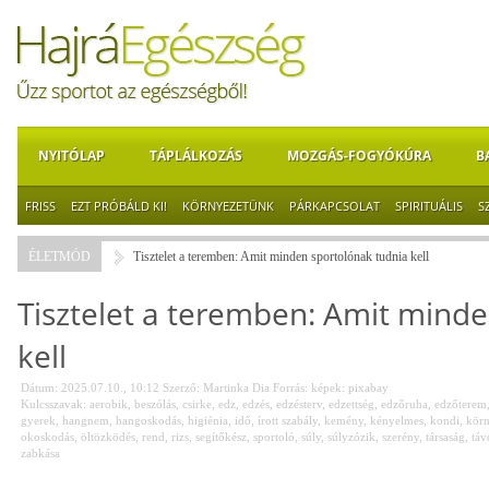
NYITÓLAP
TÁPLÁLKOZÁS
MOZGÁS-FOGYÓKÚRA
B
FRISS
EZT PRÓBÁLD KI!
KÖRNYEZETÜNK
PÁRKAPCSOLAT
SPIRITUÁLIS
S
ÉLETMÓD
Tisztelet a teremben: Amit minden sportolónak tudnia kell
Tisztelet a teremben: Amit mind
kell
Dátum: 2025.07.10., 10:12
Szerző:
Martinka Dia
Forrás:
képek: pixabay
Kulcsszavak:
aerobik
,
beszólás
,
csirke
,
edz
,
edzés
,
edzésterv
,
edzettség
,
edzőruha
,
edzőterem
gyerek
,
hangnem
,
hangoskodás
,
higiénia
,
idő
,
írott szabály
,
kemény
,
kényelmes
,
kondi
,
körn
okoskodás
,
öltözködés
,
rend
,
rizs
,
segítőkész
,
sportoló
,
súly
,
súlyzózik
,
szerény
,
társaság
,
táv
zabkása