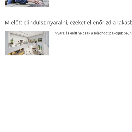
Mielőtt elindulsz nyaralni, ezeket ellenőrizd a laká
Nyaralás előtt ne csak a bőröndöt pakoljuk be, ha