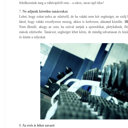
feledkezzünk meg a váltócipőről sem – a sáros, utcai cipő tilos!
7.
Ne adjunk kéretlen tanácsokat
Lehet, hogy sokat tudsz az edzésről, de ha valaki nem kér segítséget, ne szólj
látod, hogy valaki veszélyesen mozog, akkor is kedvesen, alázattal közelíts.
Ill
Nem illendő, ahogy az sem, ha szóval tartjuk a sportolókat, pletykálunk, fl
mások edzéseibe. Tanácsot, segítséget lehet kérni, de mindig udvariasan és kizár
és letette a súlyokat.
8.
Az evés is lehet zavaró