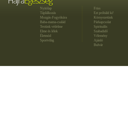
Nyitólap
Friss
Táplálkozás
Ezt próbáld ki!
Mozgás-Fogyókúra
Környezetünk
Baba-mama-család
Párkapcsolat
Testünk védelme
Spirituális
Elme és lélek
Szabadidő
Életmód
Vélemény
Sportvilág
Ajánló
Bulvár