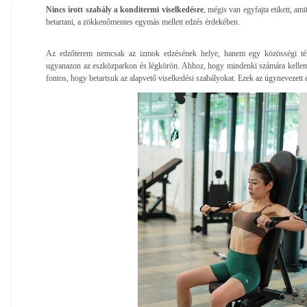
Nincs írott szabály a konditermi viselkedésre
, mégis van egyfajta etikett, am
betartani, a zökkenőmentes egymás mellett edzés érdekében.
Az edzőterem nemcsak az izmok edzésének helye, hanem egy közösségi tér 
ugyanazon az eszközparkon és légkörön. Ahhoz, hogy mindenki számára kelleme
fontos, hogy betartsuk az alapvető viselkedési szabályokat. Ezek az úgynevezett ed