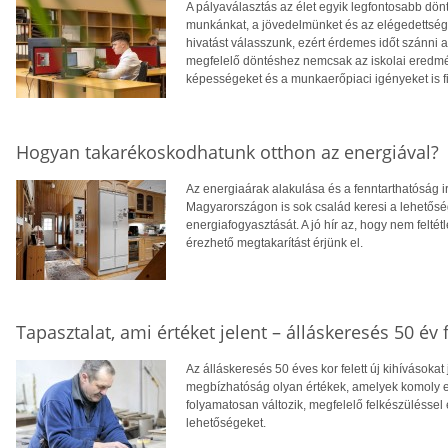
A pályaválasztás az élet egyik legfontosabb dö
munkánkat, a jövedelmünket és az elégedettség
hivatást válasszunk, ezért érdemes időt szánni
megfelelő döntéshez nemcsak az iskolai eredm
képességeket és a munkaerőpiaci igényeket is f
Hogyan takarékoskodhatunk otthon az energiával?
Az energiaárak alakulása és a fenntarthatóság i
Magyarországon is sok család keresi a lehetősé
energiafogyasztását. A jó hír az, hogy nem feltétl
érezhető megtakarítást érjünk el.
Tapasztalat, ami értéket jelent – álláskeresés 50 év f
Az álláskeresés 50 éves kor felett új kihívásokat
megbízhatóság olyan értékek, amelyek komoly el
folyamatosan változik, megfelelő felkészüléssel 
lehetőségeket.