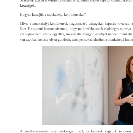
Szakértők szerint a konfliktuskezelés és az annak alapját képező kommunikáció
készségek.
Hogyan kezeljük a munkahelyi konfliktusokat?
Mivel a munkahelyi konfliktusok nagyszabású válságokat képesek kiváltani, a
őket. Ha sikerül beazonosítanunk, hogy mi konfliktusaink elsődleges okozója, 
ám sajnos nem létezik egyetlen, univerzális gyógyír, amellyel minden munkah
van azonban néhány olyan gondolat, amellyel sokat tehetünk a munkahelyi harm
A konfliktuskezelés azért szükséges, mert, ha képesek vagyunk rendezni 