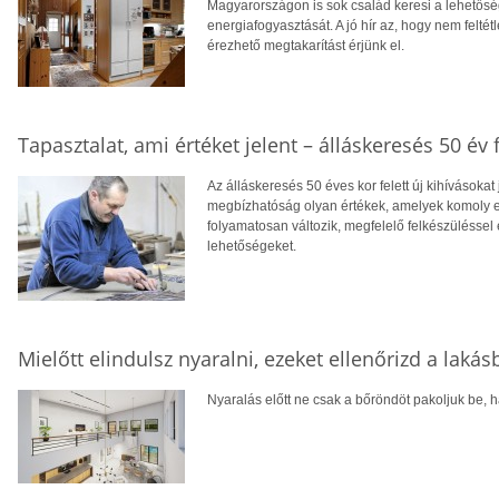
Magyarországon is sok család keresi a lehetősé
energiafogyasztását. A jó hír az, hogy nem feltétl
érezhető megtakarítást érjünk el.
Tapasztalat, ami értéket jelent – álláskeresés 50 év f
Az álláskeresés 50 éves kor felett új kihívásokat
megbízhatóság olyan értékek, amelyek komoly el
folyamatosan változik, megfelelő felkészüléssel 
lehetőségeket.
Mielőtt elindulsz nyaralni, ezeket ellenőrizd a laká
Nyaralás előtt ne csak a bőröndöt pakoljuk be, ha