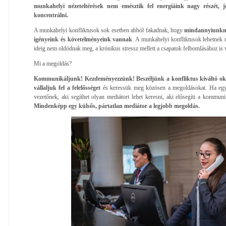
munkahelyi nézeteltérések nem emésztik fel energiáink nagy részét,
koncentrálni.
A munkahelyi konfliktusok sok esetben abból fakadnak, hogy
mindannyiunkna
igényeink és követelményeink vannak
. A munkahelyi konfliktusok lehetnek n
ideig nem oldódnak meg, a krónikus stressz mellett a csapatok felbomlásához is 
Mi a megoldás?
Kommunikáljunk! Kezdeményezzünk! Beszéljünk a konfliktus kiváltó okáró
vállaljuk fel a felelősséget
és keressük meg közösen a megoldásokat. Ha egy
vezetőnek, aki segíthet olyan mediátort lehet keresni, aki elősegíti a kommuni
Mindenképp egy külsős, pártatlan mediátor a legjobb megoldás.