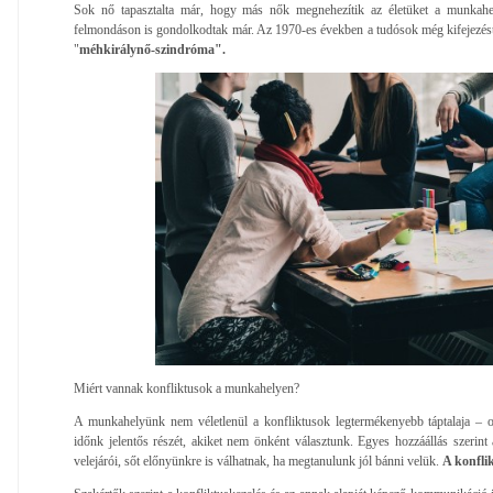
Sok nő tapasztalta már, hogy más nők megnehezítik az életüket a munkahe
felmondáson is gondolkodtak már. Az 1970-es években a tudósok még kifejezést i
"
méhkirálynő-szindróma".
Miért vannak konfliktusok a munkahelyen?
A munkahelyünk nem véletlenül a konfliktusok legtermékenyebb táptalaja – ol
időnk jelentős részét, akiket nem önként választunk. Egyes hozzáállás szerint 
velejárói, sőt előnyünkre is válhatnak, ha megtanulunk jól bánni velük.
A konflik