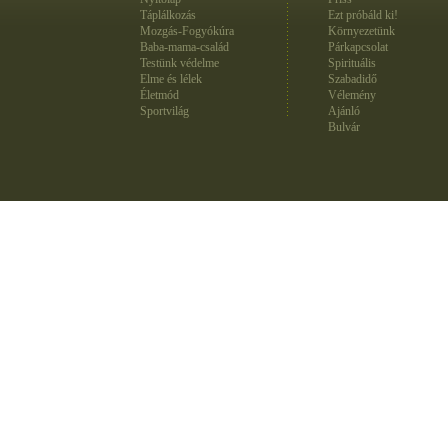
Táplálkozás
Ezt próbáld ki!
Mozgás-Fogyókúra
Környezetünk
Baba-mama-család
Párkapcsolat
Testünk védelme
Spirituális
Elme és lélek
Szabadidő
Életmód
Vélemény
Sportvilág
Ajánló
Bulvár