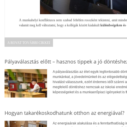
A munkahelyi konfliktusra nem szabad feltétlen rosszként tekinteni, amit minden
valamit meg kell változtatni, hogy a kollégák között kialakult
különbségeken és 
A ROVAT TOVÁBBI CIKKEI
Pályaválasztás előtt – hasznos tippek a jó döntéshe
A pályaválasztás az élet egyik legfontosabb dö
munkánkat, a jövedelmünket és az elégedettség
hivatást válasszunk, ezért érdemes időt szánni
megfelelő döntéshez nemcsak az iskolai eredm
képességeket és a munkaerőpiaci igényeket is f
Hogyan takarékoskodhatunk otthon az energiával?
Az energiaárak alakulása és a fenntarthatóság i