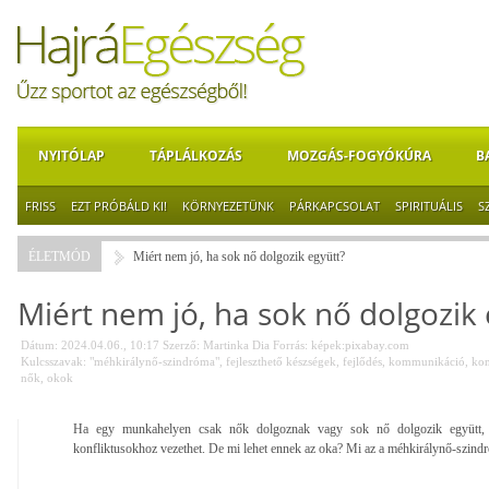
NYITÓLAP
TÁPLÁLKOZÁS
MOZGÁS-FOGYÓKÚRA
B
FRISS
EZT PRÓBÁLD KI!
KÖRNYEZETÜNK
PÁRKAPCSOLAT
SPIRITUÁLIS
S
ÉLETMÓD
Miért nem jó, ha sok nő dolgozik együtt?
Miért nem jó, ha sok nő dolgozik 
Dátum: 2024.04.06., 10:17
Szerző:
Martinka Dia
Forrás:
képek:pixabay.com
Kulcsszavak:
"méhkirálynő-szindróma"
,
fejleszthető készségek
,
fejlődés
,
kommunikáció
,
kon
nők
,
okok
Ha egy munkahelyen csak nők dolgoznak vagy sok nő dolgozik együtt, 
konfliktusokhoz vezethet. De mi lehet ennek az oka? Mi az a méhkirálynő-szind