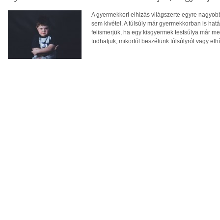
A gyermekkori elhízás világszerte egyre nagyo
sem kivétel. A túlsúly már gyermekkorban is hatá
felismerjük, ha egy kisgyermek testsúlya már 
tudhatjuk, mikortól beszélünk túlsúlyról vagy elh