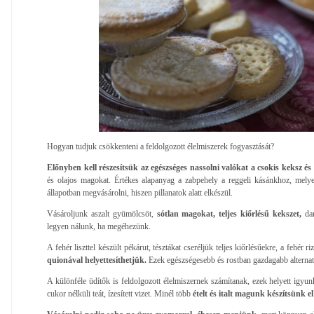
Hogyan tudjuk csökkenteni a feldolgozott élelmiszerek fogyasztását?
Előnyben kell részesítsük az egészséges nassolni valókat a csokis keksz és 
és olajos magokat. Értékes alapanyag a zabpehely a reggeli kásánkhoz, mely
állapotban megvásárolni, hiszen pillanatok alatt elkészül.
Vásároljunk aszalt gyümölcsöt,
sótlan magokat, teljes kiőrlésű kekszet,
da
legyen nálunk, ha megéhezünk.
A fehér liszttel készült pékárut, tésztákat cseréljük teljes kiőrlésűekre, a fehér riz
quionával helyettesíthetjük.
Ezek egészségesebb és rostban gazdagabb alternat
A különféle üdítők is feldolgozott élelmiszernek számítanak, ezek helyett igyunk
cukor nélküli teát, ízesített vizet. Minél több
ételt és italt magunk készítsünk el