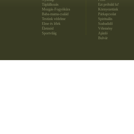
Táplálkozás
Ezt próbáld ki!
Mozgás-Fogyókúra
Környezetünk
Baba-mama-család
Párkapcsolat
Testünk védelme
Spirituális
Elme és lélek
Szabadidő
Életmód
Vélemény
Sportvilág
Ajánló
Bulvár