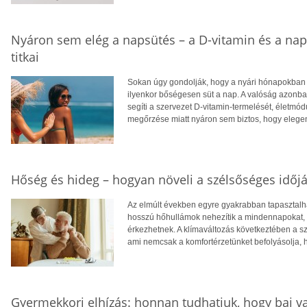
Nyáron sem elég a napsütés – a D-vitamin és a na
titkai
Sokan úgy gondolják, hogy a nyári hónapokban f
ilyenkor bőségesen süt a nap. A valóság azonba
segíti a szervezet D-vitamin-termelését, életm
megőrzése miatt nyáron sem biztos, hogy eleg
Hőség és hideg – hogyan növeli a szélsőséges időjá
Az elmúlt években egyre gyakrabban tapasztalhat
hosszú hőhullámok nehezítik a mindennapokat, té
érkezhetnek. A klímaváltozás következtében a 
ami nemcsak a komfortérzetünket befolyásolja, 
Gyermekkori elhízás: honnan tudhatjuk, hogy baj v