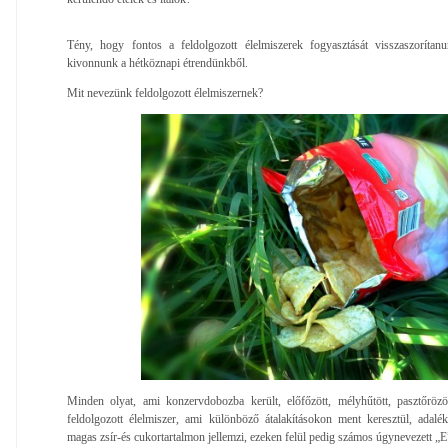
Tény, hogy fontos a feldolgozott élelmiszerek fogyasztását visszaszorítanu
kivonnunk a hétköznapi étrendünkből.
Mit nevezünk feldolgozott élelmiszernek?
Minden olyat, ami konzervdobozba került, előfőzött, mélyhűtött, pasztőröz
feldolgozott élelmiszer, ami különböző átalakításokon ment keresztül, adal
magas zsír-és cukortartalmon jellemzi, ezeken felül pedig számos úgynevezett „E”