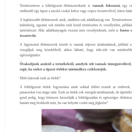
Természetesen a feldolgozott élelmiszereknek is
vannak fokozatai,
egy cso
említendő egy lapon a zacskó csokis keksz vagy csipsz összetevőivel, káros hatás
A legkárosabb élelmiszerek azok, amikben sok adalékanyag van. Természetesen 
különbség, ugyanis sok minden ezek közül természetes és veszélytelen, példáu
tartósítószer. Más adalékanyagok viszont nem veszélytelenek, ezért is
fontos 
összetevőit.
A fagyasztott élelmiszerek között is vannak teljesen ártalmatlanok, például a
vizsgáljuk meg közelebbről, akkor látható, hogy telis-tele van mindenfé
egészségünkre.
Óvakodjunk azoktól a termékektől, amelyek tele vannak tömegnövelővel, íz
segít, ha ezeket a típusú ételeket minimálisra csökkentjük.
Miért károsak ezek az ételek?
A feldolgozott ételek fogyasztása miatt sokkal többet esznek az emberek,
panaszokat von maga után. Ezek az ételek sok energiát tartalmaznak, de tápértékü
gond pedig, hogy könnyen kiszorítják a feldolgozatlan és egészséges élelmisze
banánt meg brokkolit enni, ha van helyette csokit meg jégkrém?