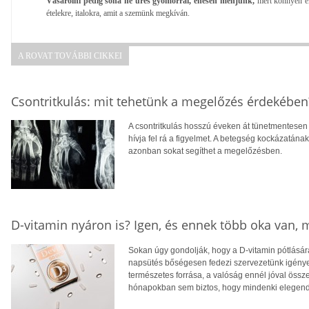
Vásárolni pedig soha ne üres gyomorral, éhesen menjünk,
mert könnyen el
ételekre, italokra, amit a szemünk megkíván.
A ROVAT TOVÁBBI CIKKEI
Csontritkulás: mit tehetünk a megelőzés érdekében
A csontritkulás hosszú éveken át tünetmentesen a
hívja fel rá a figyelmet. A betegség kockázatána
azonban sokat segíthet a megelőzésben.
D-vitamin nyáron is? Igen, és ennek több oka van,
Sokan úgy gondolják, hogy a D-vitamin pótlására
napsütés bőségesen fedezi szervezetünk igényei
természetes forrása, a valóság ennél jóval öss
hónapokban sem biztos, hogy mindenki elegendő