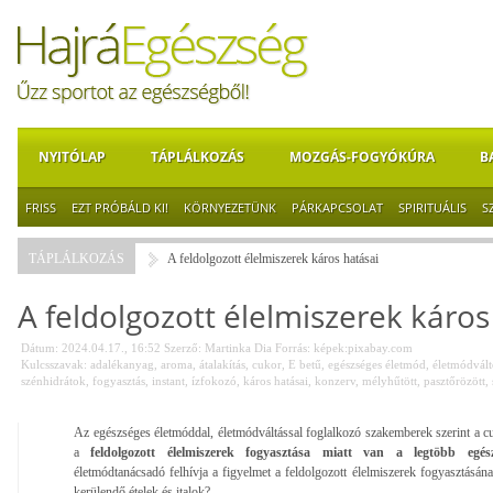
NYITÓLAP
TÁPLÁLKOZÁS
MOZGÁS-FOGYÓKÚRA
B
FRISS
EZT PRÓBÁLD KI!
KÖRNYEZETÜNK
PÁRKAPCSOLAT
SPIRITUÁLIS
S
TÁPLÁLKOZÁS
A feldolgozott élelmiszerek káros hatásai
A feldolgozott élelmiszerek káros
Dátum: 2024.04.17., 16:52
Szerző:
Martinka Dia
Forrás:
képek:pixabay.com
Kulcsszavak:
adalékanyag
,
aroma
,
átalakítás
,
cukor
,
E betű
,
egészséges életmód
,
életmódvált
szénhidrátok
,
fogyasztás
,
instant
,
ízfokozó
,
káros hatásai
,
konzerv
,
mélyhűtött
,
pasztőrözött
,
Az egészséges életmóddal, életmódváltással foglalkozó szakemberek szerint a cu
a
feldolgozott élelmiszerek fogyasztása miatt van a legtöbb egés
életmódtanácsadó felhívja a figyelmet a feldolgozott élelmiszerek fogyasztásán
kerülendő ételek és italok?