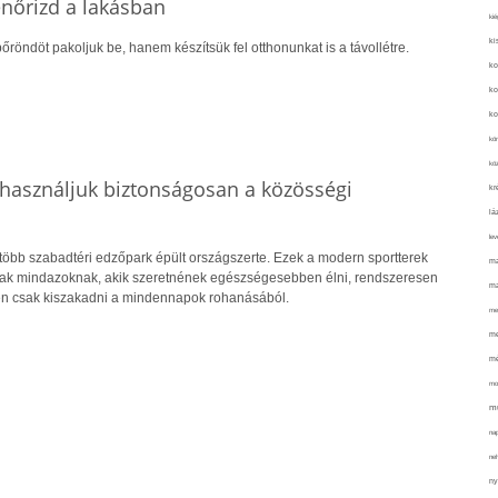
lenőrizd a lakásban
kié
ki
őröndöt pakoljuk be, hanem készítsük fel otthonunkat is a távollétre.
ko
ko
ko
kör
köz
használjuk biztonságosan a közösségi
kr
lá
lev
több szabadtéri edzőpark épült országszerte. Ezek a modern sportterek
ma
nak mindazoknak, akik szeretnének egészségesebben élni, rendszeresen
ma
n csak kiszakadni a mindennapok rohanásából.
me
me
mé
mo
mu
na
ne
ny