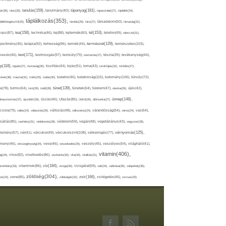
tápanyag(181),
tanulás(159),
ár(36),
tánc(26),
tanulmány(40),
tapasztalat(27),
táplálék(34),
táplálkozás(353),
lálékkiegészítő(25),
tárolás(29),
társ(27),
társadalom(50),
társaság(31),
tea(158),
tél(153),
vasz(87),
technika(46),
tej(88),
tejtermék(60),
telefon(49),
televízió(31),
terápia(92),
terhesség(96),
természet(129),
természetes(103),
ljesítmény(46),
termék(44),
test(171),
testmozgás(97),
rvezés(46),
testsúly(79),
testtartás(27),
tészta(39),
tevékenység(44),
pp(118),
tippek(27),
tisztaság(35),
tisztítás(44),
tojás(91),
torna(43),
torokfájás(32),
törődés(27),
tudatosság(115),
tudomány(106),
ténet(38),
trauma(31),
trükk(25),
tudás(30),
tudatos(46),
túlsúly(72),
tünet(139),
ra(78),
turmix(64),
túró(29),
tüdő(28),
tünetek(64),
türelem(47),
uborka(26),
újév(42),
ünnep(148),
ahasznosítás(37),
újszülött(26),
úszás(46),
Utazás(85),
Üdítő(26),
ülőmunka(27),
csora(79),
válás(24),
választás(29),
változás(48),
változatos(24),
várandósság(54),
város(24),
vas(64),
sárlás(85),
vashiány(31),
védekezés(28),
védelem(59),
vegán(48),
vegetáriánus(43),
vegyszer(28),
vércukorszint(108),
vérnyomás(125),
lemény(57),
vér(41),
vércukor(49),
vérkeringés(77),
rseny(46),
vérszegénység(34),
vese(46),
veszekedés(29),
veszély(45),
veszélyes(54),
világháló(41),
vitamin(406),
ág(34),
vírus(82),
viselkedés(86),
viszketés(30),
vita(34),
vitalitás(31),
víz(184),
aminhiány(33),
vitaminok(86),
vizsga(26),
vizsgálat(59),
zab(34),
zabkása(36),
zabpehely(36),
zöldség(304),
zsír(166),
ar(24),
zene(85),
zöldségek(32),
zsírégetés(46),
zsírsav(25)