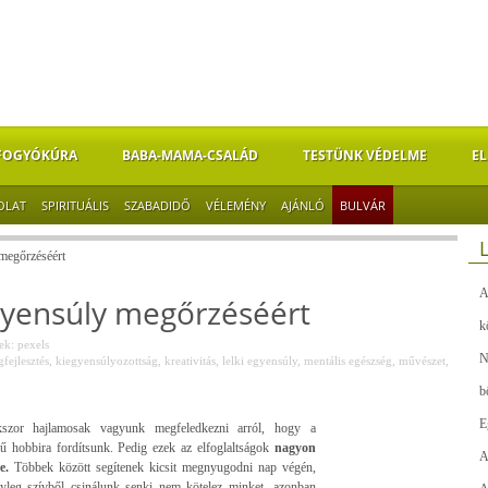
FOGYÓKÚRA
BABA-MAMA-CSALÁD
TESTÜNK VÉDELME
EL
OLAT
SPIRITUÁLIS
SZABADIDŐ
VÉLEMÉNY
AJÁNLÓ
BULVÁR
 megőrzéséért
A
egyensúly megőrzéséért
k
k: pexels
N
fejlesztés
,
kiegyensúlyozottság
,
kreativitás
,
lelki egyensúly
,
mentális egészség
,
művészet
,
b
E
szor hajlamosak vagyunk megfeledkezni arról, hogy a
gű hobbira fordítsunk. Pedig ezek az elfoglaltságok
nagyon
A
e.
Többek között segítenek kicsit megnyugodni nap végén,
nyleg szívből csinálunk senki nem kötelez minket, azonban