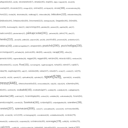
afigyelés(52),
ok(36),
okostelefon(57),
oktatás(40),
olaj(50),
olajos magvak(34),
olcsó(33),
olvasás(101),
orvos(164),
ívaolaj(42),
omega-3(31),
online(52),
orrfolyás(24),
orvostudomány(26),
thon(111),
önbizalom(122),
óvoda(26),
öltözködés(35),
önállóság(27),
önbecsülés(36),
önbizalomhiány(28),
önismeret(113),
értékelés(44),
önfejlesztés(59),
önkifejezés(26),
öregedés(46),
öröm(69),
z(109),
őszinteség(34),
ötlet(37),
pajzsmirigy(53),
pakolás(30),
panasz(25),
paprika(28),
pár(27),
párkapcsolat(241),
radicsom(52),
páratartalom(27),
pattanás(30),
pénz(74),
piac(27),
ihenés(210),
pizza(25),
pollen(32),
popcorn(35),
por(26),
pozitív(83),
prevenció(25),
probiotikum(37),
psziché(290),
pszichológia(230),
obléma(142),
problémamegoldás(27),
program(60),
recept(131),
zichológus(67),
puffadás(34),
pulzus(45),
rák(69),
reakció(33),
reflux(31),
generáció(46),
regenerálódás(28),
reggel(39),
reggeli(89),
reklám(39),
relaxáció(81),
rendszer(24),
Rost(131),
ndszeres(41),
rizs(34),
rozmaring(24),
rugalmasság(24),
ruha(42),
rutin(47),
sajt(67),
segítség(100),
séta(107),
láta(78),
sejt(27),
sérülés(58),
siker(67),
sírás(27),
smink(37),
só(70),
sport(528),
ozat(33),
sör(26),
spenót(27),
spiritualitás(28),
spórolás(37),
sportoló(31),
strand(35),
tressz(446),
sütemény(94),
stresszkezelés(53),
stresszoldás(34),
súly(25),
súlyzó(24),
szabadidő(142),
tés(91),
sütőtök(25),
szabadság(47),
szabály(25),
szabályok(24),
szájhigiénia(24),
akember(140),
szakítás(27),
Számítógép(46),
száraz(24),
szédülés(35),
székrekedés(25),
Szem(54),
Szénhidrát(181),
emélyiség(94),
szerelem(156),
szemét(32),
szépség(52),
szépségápolás(26),
szervezet(306),
zeretet(207),
szex(27),
szexualitás(25),
szezon(34),
szilveszter(48),
szív(109),
n(28),
színek(36),
szívbetegség(32),
szocializáció(30),
szódabikarbóna(35),
szokás(79),
szorongás(178),
okások(33),
szolárium(24),
szoptatás(33),
szórakozás(45),
szőlő(25),
szülés(70),
zülő(203),
tanács(161),
szülők(25),
szűrővizsgálat(34),
tablet(44),
takarítás(50),
támogatás(36),