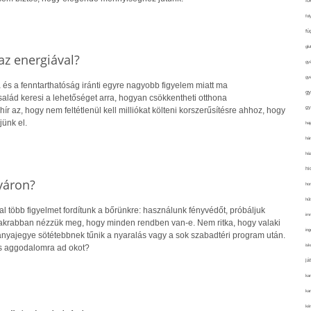
fo
fol
fü
glu
z energiával?
gy
gy
 és a fenntarthatóság iránti egyre nagyobb figyelem miatt ma
gy
alád keresi a lehetőséget arra, hogyan csökkentheti otthona
gy
hír az, hogy nem feltétlenül kell milliókat költeni korszerűsítésre ahhoz, hogy
jünk el.
haj
hán
ház
hi
yáron?
ho
hűt
 több figyelmet fordítunk a bőrünkre: használunk fényvédőt, próbáljuk
im
gyakrabban nézzük meg, hogy minden rendben van-e. Nem ritka, hogy valaki
ing
 anyajegye sötétebbnek tűnik a nyaralás vagy a sok szabadtéri program után.
isk
s aggodalomra ad okot?
já
ka
kar
kér