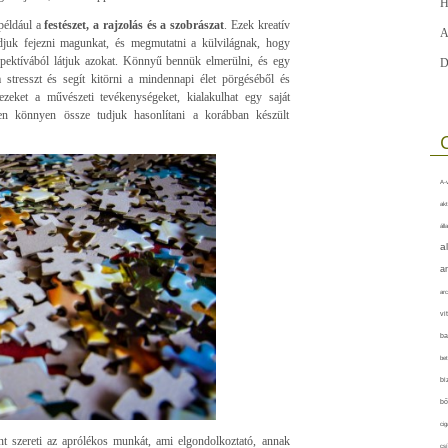
H
például a
festészet, a rajzolás és a szobrászat
. Ezek kreatív
A
udjuk fejezni magunkat, és megmutatni a külvilágnak, hogy
pektívából látjuk azokat. Könnyű bennük elmerülni, és egy
D
a stresszt és segít kitörni a mindennapi élet pörgéséből és
zeket a művészeti tevékenységeket, kialakulhat egy saját
iszen könnyen össze tudjuk hasonlítani a korábban készült
A-v
akt
áll
a
a
arc
vi
ba
bet
bi
bő
cig
t szereti az aprólékos munkát, ami elgondolkoztató, annak
csí