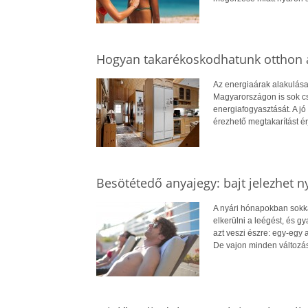
Hogyan takarékoskodhatunk otthon a
Az energiaárak alakulása
Magyarországon is sok cs
energiafogyasztását. A jó 
érezhető megtakarítást ér
Besötétedő anyajegy: bajt jelezhet n
A nyári hónapokban sokkal
elkerülni a leégést, és 
azt veszi észre: egy-egy
De vajon minden változá