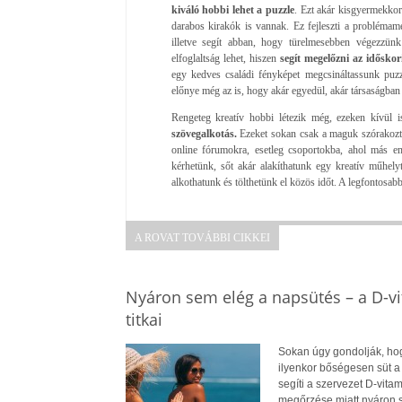
kiváló hobbi lehet a puzzle
. Ezt akár kisgyermekkort
darabos kirakók is vannak. Ez fejleszti a problémam
illetve segít abban, hogy türelmesebben végezzün
elfoglaltság lehet, hiszen
segít megelőzni az időskori
egy kedves családi fényképet megcsináltassunk puzz
előnye még az is, hogy akár egyedül, akár társaságban
Rengeteg kreatív hobbi létezik még, ezeken kívül i
szövegalkotás.
Ezeket sokan csak a maguk szórakozta
online fórumokra, esetleg csoportokba, ahol más em
kérhetünk, sőt akár alakíthatunk egy kreatív műhel
alkothatunk és tölthetünk el közös időt. A legfontosa
A ROVAT TOVÁBBI CIKKEI
Nyáron sem elég a napsütés – a D-v
titkai
Sokan úgy gondolják, hog
ilyenkor bőségesen süt a
segíti a szervezet D-vit
megőrzése miatt nyáron 