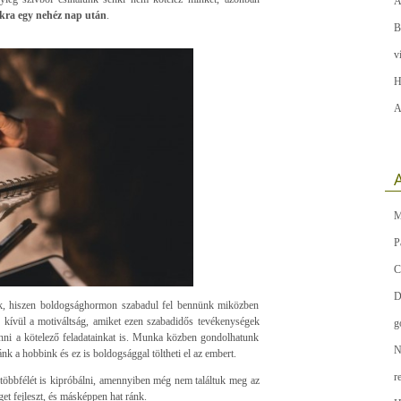
A
nkra egy nehéz nap után
.
B
v
H
A
A
M
P
C
D
ak, hiszen boldogsághormon szabadul fel bennünk miközben
 kívül a motiváltság, amiket ezen szabadidős tevékenységek
g
nni a kötelező feladatainkat is. Munka közben gondolhatunk
N
ánk a hobbink és ez is boldogsággal töltheti el az embert.
r
 többfélét is kipróbálni, amennyiben még nem találtuk meg az
et fejleszt, és másképpen hat ránk.