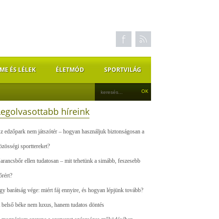
ME ÉS LÉLEK
ÉLETMÓD
SPORTVILÁG
Legolvasottabb híreink
z edzőpark nem játszótér – hogyan használjuk biztonságosan a
özösségi sporttereket?
arancsbőr ellen tudatosan – mit tehetünk a simább, feszesebb
őrért?
gy barátság vége: miért fáj ennyire, és hogyan lépjünk tovább?
 belső béke nem luxus, hanem tudatos döntés