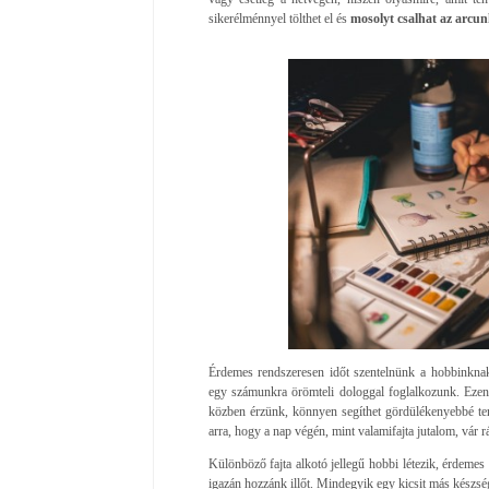
sikerélménnyel tölthet el és
mosolyt csalhat az arcu
Érdemes rendszeresen időt szentelnünk a hobbinkn
egy számunkra örömteli dologgal foglalkozunk. Ezen
közben érzünk, könnyen segíthet gördülékenyebbé te
arra, hogy a nap végén, mint valamifajta jutalom, vár r
Különböző fajta alkotó jellegű hobbi létezik, érdemes
igazán hozzánk illőt. Mindegyik egy kicsit más készség