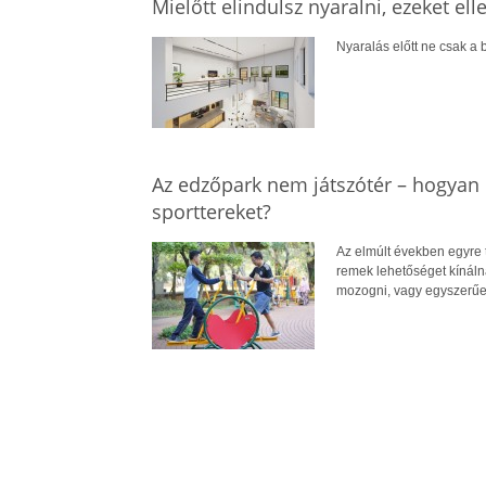
Mielőtt elindulsz nyaralni, ezeket el
Nyaralás előtt ne csak a b
Az edzőpark nem játszótér – hogyan 
sporttereket?
Az elmúlt években egyre 
remek lehetőséget kínál
mozogni, vagy egyszerűe