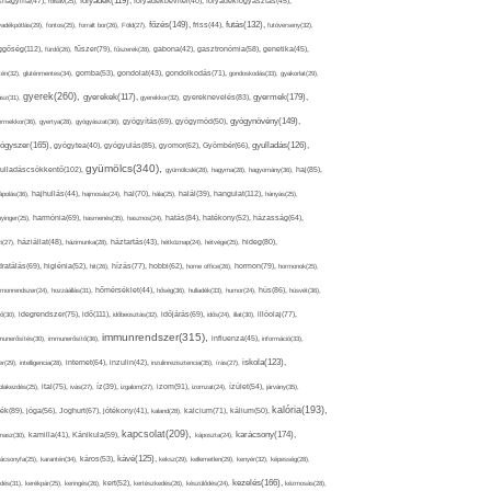
folyadék(119),
khagyma(47),
folsav(25),
folyadékbevitel(40),
folyadékfogyasztás(45),
főzés(149),
futás(132),
yadékpótlás(29),
fontos(25),
forralt bor(26),
Föld(27),
friss(44),
futóverseny(32),
ggőség(112),
fürdő(26),
fűszer(79),
fűszerek(28),
gabona(42),
gasztronómia(58),
genetika(45),
tén(32),
gluténmentes(34),
gomba(53),
gondolat(43),
gondolkodás(71),
gondoskodás(33),
gyakorlat(29),
gyerek(260),
gyermek(179),
gyerekek(117),
ász(31),
gyerekkor(32),
gyereknevelés(83),
gyógynövény(149),
ermekkor(36),
gyertya(28),
gyógyászat(36),
gyógyítás(69),
gyógymód(50),
ógyszer(165),
gyulladás(126),
gyógytea(40),
gyógyulás(85),
gyomor(62),
Gyömbér(66),
gyümölcs(340),
ulladáscsökkentő(102),
gyümölcslé(28),
hagyma(28),
hagyomány(36),
haj(85),
hangulat(112),
ápolás(36),
hajhullás(44),
hajmosás(24),
hal(70),
hála(25),
halál(39),
hányás(25),
yinger(25),
harmónia(69),
hasmenés(35),
hasznos(24),
hatás(84),
hatékony(52),
házasság(64),
i(27),
háziállat(48),
házimunka(28),
háztartás(43),
hétköznap(24),
hétvége(25),
hideg(80),
dratálás(69),
higiénia(52),
hit(26),
hízás(77),
hobbi(62),
home office(26),
hormon(79),
hormonok(25),
rmonrendszer(24),
hozzáállás(31),
hőmérséklet(44),
hőség(36),
hulladék(33),
humor(24),
hús(86),
húsvét(36),
idő(111),
ő(30),
idegrendszer(75),
időbeosztás(32),
időjárás(69),
idős(24),
illat(30),
illóolaj(77),
immunrendszer(315),
munerősítés(30),
immunerősítő(36),
influenza(45),
információ(33),
iskola(123),
er(29),
intelligencia(28),
internet(64),
inzulin(42),
inzulinrezisztencia(35),
írás(27),
olakezdés(25),
ital(75),
ivás(27),
íz(39),
izgalom(27),
izom(91),
izomzat(24),
ízület(54),
járvány(35),
kalória(193),
ték(89),
jóga(56),
Joghurt(67),
jótékony(41),
kaland(28),
kalcium(71),
kálium(50),
kapcsolat(209),
karácsony(174),
masz(30),
kamilla(41),
Kánikula(59),
káposzta(24),
kávé(125),
ácsonyfa(25),
karantén(34),
káros(53),
keksz(29),
kellemetlen(29),
kenyér(32),
képesség(28),
kezelés(166),
dés(31),
kerékpár(25),
keringés(26),
kert(52),
kertészkedés(26),
készülődés(24),
kézmosás(28),