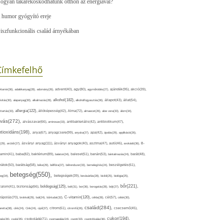
ogyan takarékoskodhatunk otthon az energiával?
 humor gyógyító ereje
iszfunkcionális család árnyékában
Címkefelhő
ajándék(95),
itamin(36),
adalékanyag(28),
adomány(26),
advent(40),
agy(80),
agyműködés(27),
akció(39),
alkohol(182),
ivitás(30),
alapanyag(30),
alkalmazás(28),
alkoholfogyasztás(36),
állapot(43),
állat(54),
allergia(122),
attartás(33),
állóképesség(42),
Alma(72),
almaecet(26),
aloe vera(33),
álom(34),
lvás(272),
alvászavar(66),
aminosav(33),
antibakteriális(42),
antibiotikum(47),
ntioxidáns(198),
anyagcsere(99),
anya(67),
anyuka(27),
apa(42),
ápolás(29),
applikáció(26),
ásványi anyag(111),
(29),
arcbőr(27),
ásványi anyagok(40),
asztma(47),
autó(46),
avokádó(36),
B-
tamin(41),
baba(82),
baktérium(89),
balaton(34),
baleset(51),
banán(53),
bántalmazás(24),
barát(48),
rátok(50),
barátság(58),
béke(29),
bélflóra(37),
bélrendszer(33),
bemelegítés(24),
beszélgetés(61),
betegség(550),
eg(34),
betegségek(39),
bevásárlás(28),
bicikli(25),
biológia(25),
bőr(221),
boldogság(125),
zalom(41),
biztonság(66),
bolt(31),
bor(36),
borogatás(28),
böjt(27),
C-vitamin(120),
rápolás(70),
brokkoli(29),
buli(24),
bűntudat(32),
cékla(28),
cél(57),
célok(30),
család(284),
aretta(38),
cikk(24),
Cink(24),
cipő(37),
citrom(61),
citromfű(26),
csecsemő(45),
cukor(194),
pés(26),
csoki(35),
csokoládé(71),
csomagolás(24),
csont(33),
csontritkulás(36),