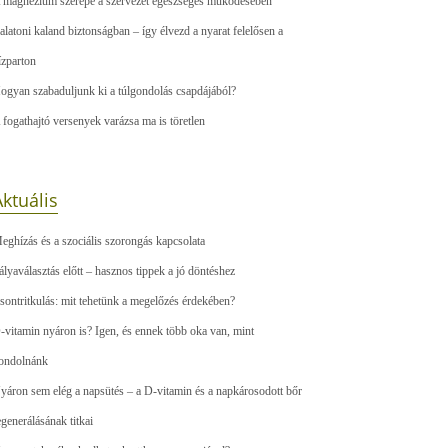
 magnézium szerepe a szervezet egészséges működésében
alatoni kaland biztonságban – így élvezd a nyarat felelősen a
ízparton
ogyan szabaduljunk ki a túlgondolás csapdájából?
 fogathajtó versenyek varázsa ma is töretlen
ktuális
eghízás és a szociális szorongás kapcsolata
ályaválasztás előtt – hasznos tippek a jó döntéshez
sontritkulás: mit tehetünk a megelőzés érdekében?
-vitamin nyáron is? Igen, és ennek több oka van, mint
ondolnánk
yáron sem elég a napsütés – a D-vitamin és a napkárosodott bőr
egenerálásának titkai