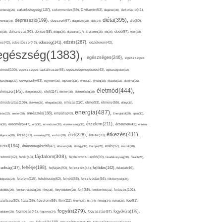
cukorbetegség(137),
orbeteg(25),
cukormentes(69),
D-vitamin(53),
daganat(36),
dekoráció(41),
diéta(395),
depresszió(199),
mencia(34),
desszert(67),
diagnózis(28),
diák(24),
dió(50),
dohányzás(92),
at(38),
döntés(58),
drága(26),
duzzanat(27),
E-vitamin(25),
eb(26),
ebéd(57),
ecet(38),
edzés(267),
édesség(141),
es(42),
édesítőszer(43),
edzőterem(42),
egészség(1383),
egészséges(246),
egészséges
etmód(100),
egészséges táplálkozás(45),
egészségmegőrzés(43),
egészségtelen(32),
észségügy(27),
egyensúly(63),
egyetem(30),
egyszerű(31),
éhes(30),
éhség(38),
éjszaka(33),
ekcéma(26),
életmód(444),
elmiszer(142),
élet(114),
elengedés(29),
életkor(30),
életminőség(30),
etmódváltás(109),
elhízás(110),
elme(93),
életvitel(28),
elfogadás(30),
élmény(55),
előny(37),
energia(487),
emésztés(166),
árás(32),
ember(38),
empátia(43),
Energiaital(29),
eper(30),
érzelem(211),
ő(36),
eredmény(47),
erő(36),
érrendszer(36),
érzékenység(36),
érzelmek(42),
érzelmi
étkezés(411),
étel(228),
elligencia(28),
érzés(39),
esemény(27),
eszköz(28),
ételek(39),
trend(194),
evés(92),
étrendkiegészítő(47),
étterem(24),
étvágy(34),
Európa(28),
évszak(28),
fájdalom(308),
cebook(42),
fahéj(43),
fájdalomcsillapító(39),
fáradékonyság(30),
fáradt(28),
fehérje(198),
radtság(117),
fejfájás(93),
fejlődés(142),
fejlesztés(44),
feladat(46),
félelem(115),
dolgozás(24),
felelősség(62),
felnőtt(66),
felszívódás(56),
féltékenység(26),
fertőzés(101),
töltődés(29),
fenntarthatóság(29),
fény(36),
fényvédelem(28),
férfi(86),
fertőtlenítés(31),
film(111),
szültség(82),
fiatal(39),
figyelem(69),
finom(26),
fitt(34),
fittség(34),
fizikai(25),
fog(51),
fogyás(279),
fogyókúra(178),
gadalom(25),
fogmosás(41),
fogorvos(24),
fogyasztás(67),