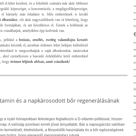
ól el lehet kezdeni, és a felnőttek számára már akár többezer
cuk
egoldó képességet, a koncentrációt, a megfigyelőképességet,
de
k el bármely más feladatot is. Idős embereknek is kiváló
 elbutulást
, sőt akár nagyszülőknek van rá lehetőség, hogy
div
le formájában, és azt készíthesse el. Ennek a hobbinak az
éd
 is csinálhatjuk, amelyikhez épp kedvünk van.
s, például a
fotózás, zenélés, esetleg valamifajta kreatív
él
tására készítik el, azonban érdemes lehet belépni különböző
eg
berekkel is megoszthatjuk a saját alkotásunkat, tanácsokat
yt, ahol személyesen a hasonló érdeklődési körű emberekkel
él
bb, hogy
örömet leljünk abban, amit csinálunk!
él
elv
erd
int
é
fa
itamin és a napkárosodott bőr regenerálásának
fá
fel
fel
y a nyári hónapokban felesleges foglalkozni a D-vitamin-pótlással, hiszen
fe
 nap. A valóság azonban ennél jóval árnyaltabb. Bár a napsugárzás valóban
amin-termelését, életmódunk, a fényvédők használata és a bőr egészségének
fo
sem biztos, hogy elegendő mennyiséghez jutunk.