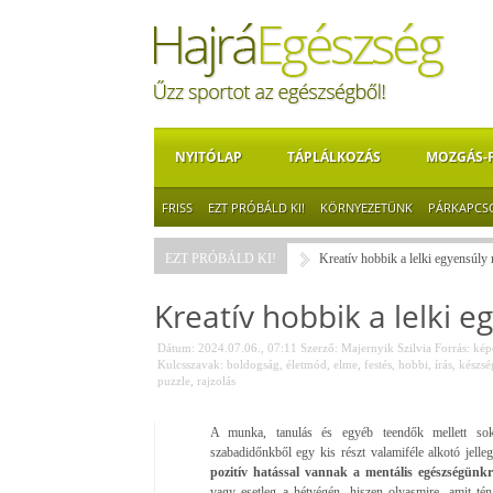
NYITÓLAP
TÁPLÁLKOZÁS
MOZGÁS-
FRISS
EZT PRÓBÁLD KI!
KÖRNYEZETÜNK
PÁRKAPCS
EZT PRÓBÁLD KI!
Kreatív hobbik a lelki egyensúly
Kreatív hobbik a lelki 
Dátum: 2024.07.06., 07:11
Szerző:
Majernyik Szilvia
Forrás:
képe
Kulcsszavak:
boldogság
,
életmód
,
elme
,
festés
,
hobbi
,
írás
,
készség
puzzle
,
rajzolás
A munka, tanulás és egyéb teendők mellett sok
szabadidőnkből egy kis részt valamiféle alkotó jelle
pozitív hatással vannak a mentális egészségünkr
vagy esetleg a hétvégén, hiszen olyasmire, amit té