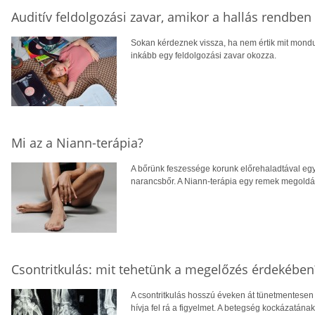
Auditív feldolgozási zavar, amikor a hallás rendbe
Sokan kérdeznek vissza, ha nem értik mit mondu
inkább egy feldolgozási zavar okozza.
Mi az a Niann-terápia?
A bőrünk feszessége korunk előrehaladtával egy
narancsbőr. A Niann-terápia egy remek megoldás
Csontritkulás: mit tehetünk a megelőzés érdekében
A csontritkulás hosszú éveken át tünetmentesen a
hívja fel rá a figyelmet. A betegség kockázatána