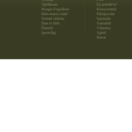
Táplálkozás
Ezt próbáld ki!
Mozgás-Fogyókúra
Környezetünk
Baba-mama-család
Párkapcsolat
Testünk védelme
Spirituális
Elme és lélek
Szabadidő
Életmód
Vélemény
Sportvilág
Ajánló
Bulvár