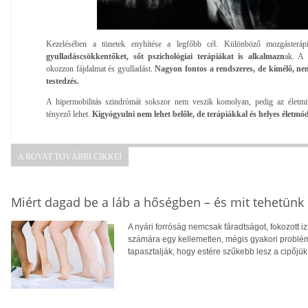
Kezelésében a tünetek enyhítése a legfőbb cél. Különböző mozgásterápiá
gyulladáscsökkentőket, sőt pszichológiai terápiákat is alkalmazn
ak. A 
okozzon fájdalmat és gyulladást.
Nagyon fontos a rendszeres, de kímélő, n
testedzés.
A hipermobilitás szindrómát sokszor nem veszik komolyan, pedig az életmin
tényező lehet.
Kigyógyulni nem lehet belőle, de terápiákkal és helyes életmód
A ROVAT TOVÁBBI CIKKEI
Miért dagad be a láb a hőségben – és mit tehetünk 
A nyári forróság nemcsak fáradtságot, fokozott 
számára egy kellemetlen, mégis gyakori problé
tapasztalják, hogy estére szűkebb lesz a cipőjük