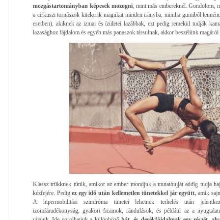
mozgástartományban képesek mozogni
, mint más embereknél. Gondolom, mi
a cirkuszi tornászok kitekerik magukat minden irányba, mintha gumiból lenné
esetben), akiknek az izmai és ízületei lazábbak, ezt pedig remekül tudják kam
lazasághoz fájdalom és egyéb más panaszok társulnak, akkor beszélünk magáról a
Klassz trükknek tűnik, amikor az ember mondjuk a mutatóujját addig tudja hajlí
kézfejére. Pedig
ez egy idő után kellemetlen tünetekkel jár együtt,
amik sajn
A hipermobilitási szindróma tünetei lehetnek terhelés után jelentk
izomfáradékonyság, gyakori ficamok, rándulások, és például az a nyugtalan
ujjaink. Ide sorolhatjuk a különböző
hát- és derékfájdalmak egy részét, alv