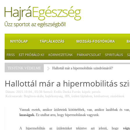
NYITÓLAP
TÁPLÁLKOZÁS
MOZGÁS-FOGYÓKÚRA
B
FRISS
EZT PRÓBÁLD KI!
KÖRNYEZETÜNK
PÁRKAPCSOLAT
SPIRITUÁLIS
S
TESTÜNK VÉDELME
Hallottál már a hipermobilitás szindrómáról?
Hallottál már a hipermobilitás s
Dátum: 2025.10.04., 05:38
Szerző:
Erdős Dorka
Forrás:
képek: pexels
Kulcsszavak:
Brighton-skála
,
hajlékonyság
,
IBS
,
ízületi fájdalom
,
kötőszövet
,
zúzódások
Vannak esetek, amikor ízületeink kötöttebbek, van, amikor lazábbak és va
lazaságuk.
Ez utalhat arra, hogy hipermobilasak vagyunk.
A hipermobilitás az ízületeinket tekintve azt jelenti, hogy
végt