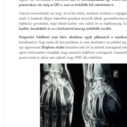
panaszokat, sőt, még az IBS-t, azaz az irritábilis bél szindrómát is.
Sokszor észrevehetjük azt, hogy itt-ott lila foltok, zúzdások kerülnek a végtagj
mitől. A kialakuló állapot hátterében genetikai tényezők állnak, gyermekkorban m
hajlékony gyermekek, majd felnőtt korban sem szűkül be ez hajlékonyság. Ez
lazább, instabilabb és ez a kötőszöveti lazaság öröklődik tovább.
Diagnózist felállítani nem lehet általában egyik pillanatról a másikr
kórelőzményt, hogy mióta áll fenn probléma, és nem okozhatta e ezt például egy
egy úgynevezett
Brighton-skálát
használva méri fel az ízületek lazaságának mért
egyes testrészeinket vizsgálják, hogy mennyire hajlékony a mozgásuk. Amennyib
pontot érünk el, akkor már sejthető, hogy HMS áll a héttérben.