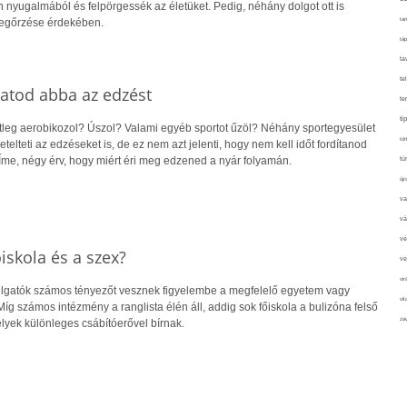
 nyugalmából és felpörgessék az életüket. Pedig, néhány dolgot ott is
tan
egőrzése érdekében.
táp
ta
te
atod abba az edzést
te
ti
leg aerobikozol? Úszol? Valami egyéb sportot űzöl? Néhány sportegyesület
tör
etelteti az edzéseket is, de ez nem azt jelenti, hogy nem kell időt fordítanod
Íme, négy érv, hogy miért éri meg edzened a nyár folyamán.
tú
újr
va
vá
vé
iskola és a szex?
ve
vir
allgatók számos tényezőt vesznek figyelembe a megfelelő egyetem vagy
vit
Míg számos intézmény a ranglista élén áll, addig sok főiskola a bulizóna felső
zav
elyek különleges csábítóerővel bírnak.