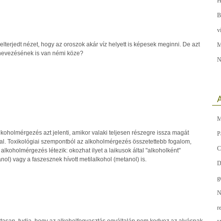
H
B
v
lterjedt nézet, hogy az oroszok akár víz helyett is képesek meginni. De azt
M
lnevezésének is van némi köze?
N
A
M
lkoholmérgezés azt jelenti, amikor valaki teljesen részegre issza magát
P
lal. Toxikológiai szempontból az alkoholmérgezés összetettebb fogalom,
C
 alkoholmérgezés létezik: okozhat ilyet a laikusok által "alkoholként"
anol) vagy a faszesznek hívott metilalkohol (metanol) is.
D
g
N
r
ittasan, tudja, hogy az alkoholfogyasztás egyáltalán nem kedvez az alvásnak.