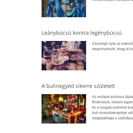
Leánybúcsú kontra legénybúcsú
A közelgő nyár az esküvők
megnövekszik. Hogy ki h
A bulinegyed sikerre született
Az európai turizmus átal
fővárosunk, hanem egyene
és a nyugati szemmel bar
buli olvasztótengellyé vá
megtalálhatja a számításá