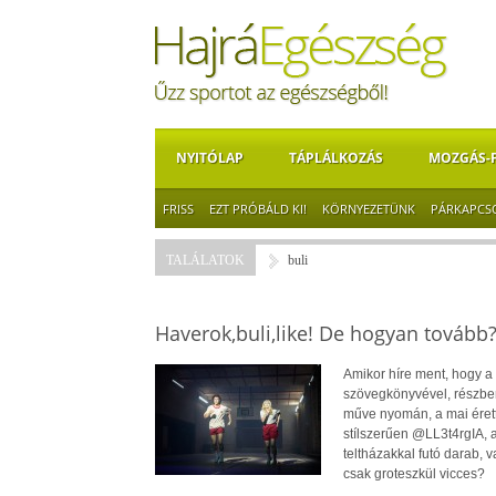
NYITÓLAP
TÁPLÁLKOZÁS
MOZGÁS-
FRISS
EZT PRÓBÁLD KI!
KÖRNYEZETÜNK
PÁRKAPCS
TALÁLATOK
buli
Haverok,buli,like! De hogyan tovább
Amikor híre ment, hogy a 
szövegkönyvével, részben 
műve nyomán, a mai éretts
stílszerűen @LL3t4rgIA, a
teltházakkal futó darab, 
csak groteszkül vicces?