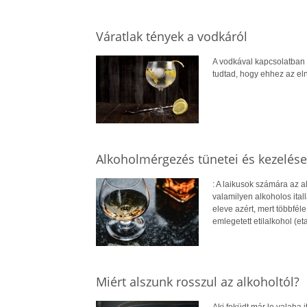
Váratlak tények a vodkáról
A vodkával kapcsolatban e
tudtad, hogy ehhez az e
Alkoholmérgezés tünetei és kezelése
: A laikusok számára az a
valamilyen alkoholos ital
eleve azért, mert többféle
emlegetett etilalkohol (et
Miért alszunk rosszul az alkoholtól?
Aki feküdt már le valaha 