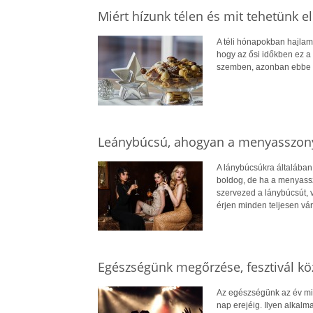
Miért hízunk télen és mit tehetünk e
A téli hónapokban hajlam
hogy az ősi időkben ez a t
szemben, azonban ebbe eg
Leánybúcsú, ahogyan a menyasszony
A lánybúcsúkra általában
boldog, de ha a menyassz
szervezed a lánybúcsút, 
érjen minden teljesen vár
Egészségünk megőrzése, fesztivál kö
Az egészségünk az év mi
nap erejéig. Ilyen alkalma