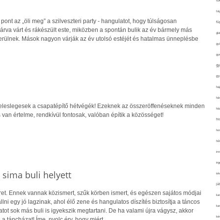
fo
fol
nt az „öli meg” a szilveszteri party - hangulatot, hogy túlságosan
fü
várva várt és rákészült este, miközben a spontán bulik az év bármely más
glu
erülnek. Mások nagyon várják az év utolsó estéjét és hatalmas ünneplésbe
gy
gy
gy
gy
haj
hán
feleslegesek a csapatépítő hétvégék! Ezeknek az összeröffenéseknek minden
ház
s van értelme, rendkívül fontosak, valóban építik a közösséget!
hi
ho
hűt
im
ing
sima buli helyett
isk
já
et. Ennek vannak közismert, szűk körben ismert, és egészen sajátos módjai
ka
lni egy jó lagzinak, ahol élő zene és hangulatos díszítés biztosítja a táncos
kar
atot sok más buli is igyekszik megtartani. De ha valami újra vágysz, akkor
kér
 táncházat! Íme, nyolc érv, hogy miért.