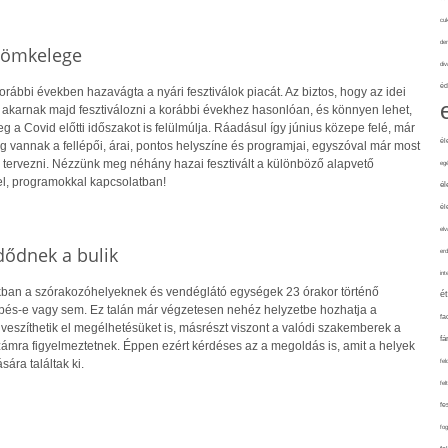
cuk
de
 tömkelege
div
éd
orábbi években hazavágta a nyári fesztiválok piacát. Az biztos, hogy az idei
karnak majd fesztiválozni a korábbi évekhez hasonlóan, és könnyen lehet,
g a Covid előtti időszakot is felülmúlja. Ráadásul így június közepe felé, már
él
g vannak a fellépői, árai, pontos helyszíne és programjai, egyszóval már most
e tervezni. Nézzünk meg néhány hazai fesztivált a különböző alapvető
eg
el, programokkal kapcsolatban!
él
él
elv
ődnek a bulik
erd
int
an a szórakozóhelyeknek és vendéglátó egységek 23 órakor történő
é
pés-e vagy sem. Ez talán már végzetesen nehéz helyzetbe hozhatja a
fa
veszíthetik el megélhetésüket is, másrészt viszont a valódi szakemberek a
fá
ámra figyelmeztetnek. Éppen ezért kérdéses az a megoldás is, amit a helyek
ára találtak ki.
fel
fel
fe
fo