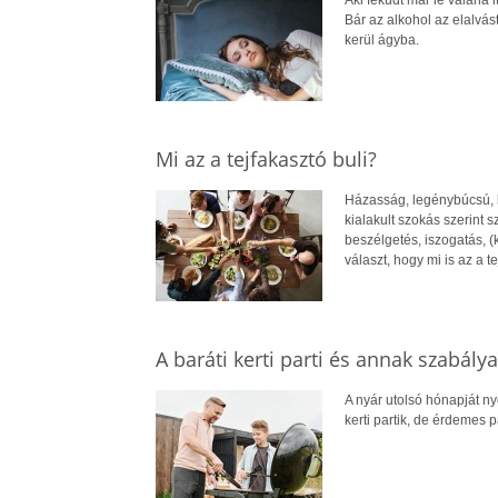
Bár az alkohol az elalvá
kerül ágyba.
Mi az a tejfakasztó buli?
Házasság, legénybúcsú, 
kialakult szokás szerint s
beszélgetés, iszogatás, (
választ, hogy mi is az a t
A baráti kerti parti és annak szabálya
A nyár utolsó hónapját ny
kerti partik, de érdemes p