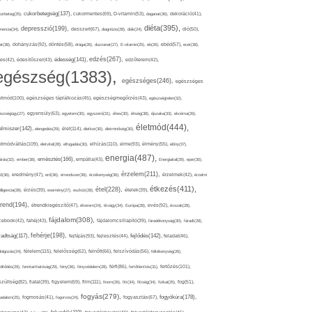
cukorbetegség(137),
orbeteg(25),
cukormentes(69),
D-vitamin(53),
daganat(36),
dekoráció(41),
diéta(395),
depresszió(199),
mencia(34),
desszert(67),
diagnózis(28),
diák(24),
dió(50),
dohányzás(92),
at(38),
döntés(58),
drága(26),
duzzanat(27),
E-vitamin(25),
eb(26),
ebéd(57),
ecet(38),
edzés(267),
édesség(141),
es(42),
édesítőszer(43),
edzőterem(42),
egészség(1383),
egészséges(246),
egészséges
etmód(100),
egészséges táplálkozás(45),
egészségmegőrzés(43),
egészségtelen(32),
észségügy(27),
egyensúly(63),
egyetem(30),
egyszerű(31),
éhes(30),
éhség(38),
éjszaka(33),
ekcéma(26),
életmód(444),
elmiszer(142),
élet(114),
elengedés(29),
életkor(30),
életminőség(30),
etmódváltás(109),
elhízás(110),
elme(93),
életvitel(28),
elfogadás(30),
élmény(55),
előny(37),
energia(487),
emésztés(166),
árás(32),
ember(38),
empátia(43),
Energiaital(29),
eper(30),
érzelem(211),
ő(36),
eredmény(47),
erő(36),
érrendszer(36),
érzékenység(36),
érzelmek(42),
érzelmi
étkezés(411),
étel(228),
elligencia(28),
érzés(39),
esemény(27),
eszköz(28),
ételek(39),
trend(194),
evés(92),
étrendkiegészítő(47),
étterem(24),
étvágy(34),
Európa(28),
évszak(28),
fájdalom(308),
cebook(42),
fahéj(43),
fájdalomcsillapító(39),
fáradékonyság(30),
fáradt(28),
fehérje(198),
radtság(117),
fejfájás(93),
fejlődés(142),
fejlesztés(44),
feladat(46),
félelem(115),
dolgozás(24),
felelősség(62),
felnőtt(66),
felszívódás(56),
féltékenység(26),
fertőzés(101),
töltődés(29),
fenntarthatóság(29),
fény(36),
fényvédelem(28),
férfi(86),
fertőtlenítés(31),
film(111),
szültség(82),
fiatal(39),
figyelem(69),
finom(26),
fitt(34),
fittség(34),
fizikai(25),
fog(51),
fogyás(279),
fogyókúra(178),
gadalom(25),
fogmosás(41),
fogorvos(24),
fogyasztás(67),