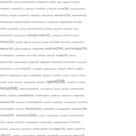
afigyelés(52),
ok(36),
okostelefon(57),
oktatás(40),
olaj(50),
olajos magvak(34),
olcsó(33),
olvasás(101),
orvos(164),
ívaolaj(42),
omega-3(31),
online(52),
orrfolyás(24),
orvostudomány(26),
thon(111),
önbizalom(122),
óvoda(26),
öltözködés(35),
önállóság(27),
önbecsülés(36),
önbizalomhiány(28),
önismeret(113),
értékelés(44),
önfejlesztés(59),
önkifejezés(26),
öregedés(46),
öröm(69),
z(109),
őszinteség(34),
ötlet(37),
pajzsmirigy(53),
pakolás(30),
panasz(25),
paprika(28),
pár(27),
párkapcsolat(241),
radicsom(52),
páratartalom(27),
pattanás(30),
pénz(74),
piac(27),
ihenés(210),
pizza(25),
pollen(32),
popcorn(35),
por(26),
pozitív(83),
prevenció(25),
probiotikum(37),
psziché(290),
pszichológia(230),
obléma(142),
problémamegoldás(27),
program(60),
recept(131),
zichológus(67),
puffadás(34),
pulzus(45),
rák(69),
reakció(33),
reflux(31),
generáció(46),
regenerálódás(28),
reggel(39),
reggeli(89),
reklám(39),
relaxáció(81),
rendszer(24),
Rost(131),
ndszeres(41),
rizs(34),
rozmaring(24),
rugalmasság(24),
ruha(42),
rutin(47),
sajt(67),
segítség(100),
séta(107),
láta(78),
sejt(27),
sérülés(58),
siker(67),
sírás(27),
smink(37),
só(70),
sport(528),
ozat(33),
sör(26),
spenót(27),
spiritualitás(28),
spórolás(37),
sportoló(31),
strand(35),
tressz(446),
sütemény(94),
stresszkezelés(53),
stresszoldás(34),
súly(25),
súlyzó(24),
szabadidő(142),
tés(91),
sütőtök(25),
szabadság(47),
szabály(25),
szabályok(24),
szájhigiénia(24),
akember(140),
szakítás(27),
Számítógép(46),
száraz(24),
szédülés(35),
székrekedés(25),
Szem(54),
Szénhidrát(181),
emélyiség(94),
szerelem(156),
szemét(32),
szépség(52),
szépségápolás(26),
szervezet(306),
zeretet(207),
szex(27),
szexualitás(25),
szezon(34),
szilveszter(48),
szív(109),
n(28),
színek(36),
szívbetegség(32),
szocializáció(30),
szódabikarbóna(35),
szokás(79),
szorongás(178),
okások(33),
szolárium(24),
szoptatás(33),
szórakozás(45),
szőlő(25),
szülés(70),
zülő(203),
tanács(161),
szülők(25),
szűrővizsgálat(34),
tablet(44),
takarítás(50),
támogatás(36),