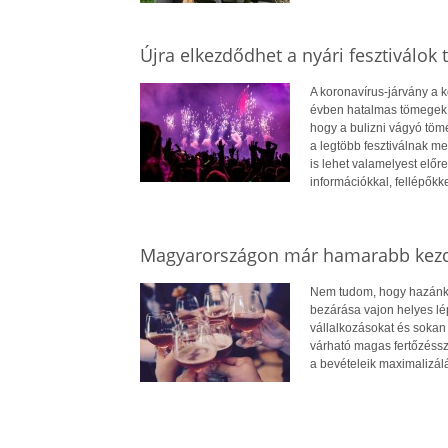
Újra elkezdődhet a nyári fesztiválok
A koronavírus-járvány a k
évben hatalmas tömegek a
hogy a bulizni vágyó töme
a legtöbb fesztiválnak me
is lehet valamelyest előr
információkkal, fellépőkk
Magyarországon már hamarabb kezd
Nem tudom, hogy hazánkb
bezárása vajon helyes lé
vállalkozásokat és sokan 
várható magas fertőzéssz
a bevételeik maximalizálás