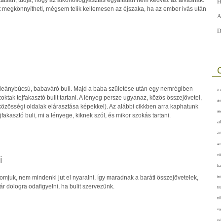
H
st megkönnyítheti, mégsem telik kellemesen az éjszaka, ha az ember ivás után
A
D
leánybúcsú, babaváró buli. Majd a baba születése után egy nemrégiben
A-v
zoktak tejfakasztó bulit tartani. A lényeg persze ugyanaz, közös összejövetel,
akt
közösségi oldalak elárasztása képekkel). Az alábbi cikkben arra kaphatunk
áll
ejfakasztó buli, mi a lényege, kiknek szól, és mikor szokás tartani.
a
a
arc
vi
i
ba
omjuk, nem mindenki jut el nyaralni, így maradnak a baráti összejövetelek,
bet
ár dologra odafigyelni, ha bulit szervezünk.
bi
bő
cig
csí