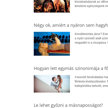
kiszabaduljanak az otthon
tehetünk egészségünk m
Négy ok, amiért a nyáron sem hagyh
Konditerembe jársz? Eset
a nyári szünidő alatt szün
magadtól is a mozgásra. 
Hogyan lett egymás szinonimája a fő
A leendő felsőoktatási h
főiskola kiválasztásakor. 
kategóriáiba tartozik, am
Le lehet győzni a másnaposságot?