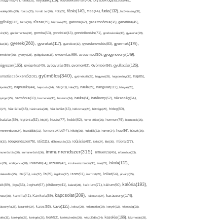
folyadék(119),
khagyma(47),
folsav(25),
folyadékbevitel(40),
folyadékfogyasztás(45),
főzés(149),
futás(132),
yadékpótlás(29),
fontos(25),
forralt bor(26),
Föld(27),
friss(44),
futóverseny(32),
ggőség(112),
fürdő(26),
fűszer(79),
fűszerek(28),
gabona(42),
gasztronómia(58),
genetika(45),
tén(32),
gluténmentes(34),
gomba(53),
gondolat(43),
gondolkodás(71),
gondoskodás(33),
gyakorlat(29),
gyerek(260),
gyermek(179),
gyerekek(117),
ász(31),
gyerekkor(32),
gyereknevelés(83),
gyógynövény(149),
ermekkor(36),
gyertya(28),
gyógyászat(36),
gyógyítás(69),
gyógymód(50),
ógyszer(165),
gyulladás(126),
gyógytea(40),
gyógyulás(85),
gyomor(62),
Gyömbér(66),
gyümölcs(340),
ulladáscsökkentő(102),
gyümölcslé(28),
hagyma(28),
hagyomány(36),
haj(85),
hangulat(112),
ápolás(36),
hajhullás(44),
hajmosás(24),
hal(70),
hála(25),
halál(39),
hányás(25),
yinger(25),
harmónia(69),
hasmenés(35),
hasznos(24),
hatás(84),
hatékony(52),
házasság(64),
i(27),
háziállat(48),
házimunka(28),
háztartás(43),
hétköznap(24),
hétvége(25),
hideg(80),
dratálás(69),
higiénia(52),
hit(26),
hízás(77),
hobbi(62),
home office(26),
hormon(79),
hormonok(25),
rmonrendszer(24),
hozzáállás(31),
hőmérséklet(44),
hőség(36),
hulladék(33),
humor(24),
hús(86),
húsvét(36),
idő(111),
ő(30),
idegrendszer(75),
időbeosztás(32),
időjárás(69),
idős(24),
illat(30),
illóolaj(77),
immunrendszer(315),
munerősítés(30),
immunerősítő(36),
influenza(45),
információ(33),
iskola(123),
er(29),
intelligencia(28),
internet(64),
inzulin(42),
inzulinrezisztencia(35),
írás(27),
olakezdés(25),
ital(75),
ivás(27),
íz(39),
izgalom(27),
izom(91),
izomzat(24),
ízület(54),
járvány(35),
kalória(193),
ték(89),
jóga(56),
Joghurt(67),
jótékony(41),
kaland(28),
kalcium(71),
kálium(50),
kapcsolat(209),
karácsony(174),
masz(30),
kamilla(41),
Kánikula(59),
káposzta(24),
kávé(125),
ácsonyfa(25),
karantén(34),
káros(53),
keksz(29),
kellemetlen(29),
kenyér(32),
képesség(28),
kezelés(166),
dés(31),
kerékpár(25),
keringés(26),
kert(52),
kertészkedés(26),
készülődés(24),
kézmosás(28),