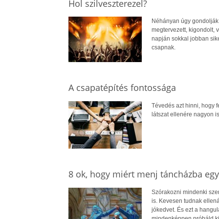
Hol szilveszterezel?
Néhányan úgy gondolják po
megtervezett, kigondolt, 
napján sokkal jobban sik
csapnak.
A csapatépítés fontossága
Tévedés azt hinni, hogy 
látszat ellenére nagyon i
8 ok, hogy miért menj táncházba egy 
Szórakozni mindenki szer
is. Kevesen tudnak ellenál
jókedvet. És ezt a hangul
mindenképpen próbáld ki a