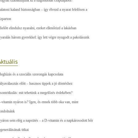
ogyan szabaduljunk ki a túlgondolás csapdájából?
alatoni kaland biztonságban – így élvezd a nyarat felelősen a
ízparton
ielőtt elindulsz nyaralni, ezeket ellenőrizd a lakásban
yaralás három gyerekkel: így lett végre nyugodt a pakolásunk
ktuális
eghízás és a szociális szorongás kapcsolata
ályaválasztás előtt – hasznos tippek a jó döntéshez
sontritkulás: mit tehetünk a megelőzés érdekében?
-vitamin nyáron is? Igen, és ennek több oka van, mint
ondolnánk
yáron sem elég a napsütés – a D-vitamin és a napkárosodott bőr
egenerálásának titkai