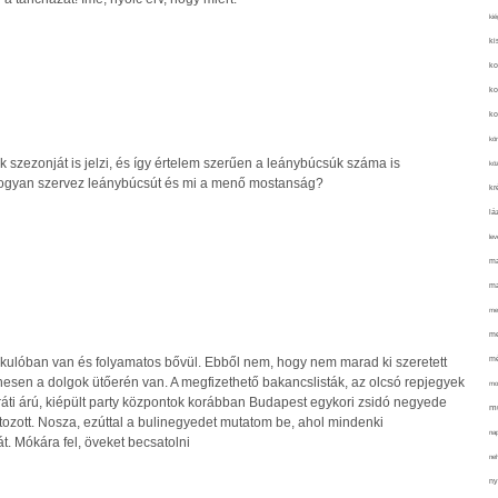
kié
ki
ko
ko
ko
kör
 szezonját is jelzi, és így értelem szerűen a leánybúcsúk száma is
köz
ogyan szervez leánybúcsút és mi a menő mostanság?
kr
lá
lev
ma
ma
me
me
mé
akulóban van és folyamatos bővül. Ebből nem, hogy nem marad ki szeretett
sen a dolgok ütőerén van. A megfizethető bakancslisták, az olcsó repjegyek
mo
áti árú, kiépült party központok korábban Budapest egykori zsidó negyede
mu
ltozott. Nosza, ezúttal a bulinegyedet mutatom be, ahol mindenki
na
t. Mókára fel, öveket becsatolni
ne
ny