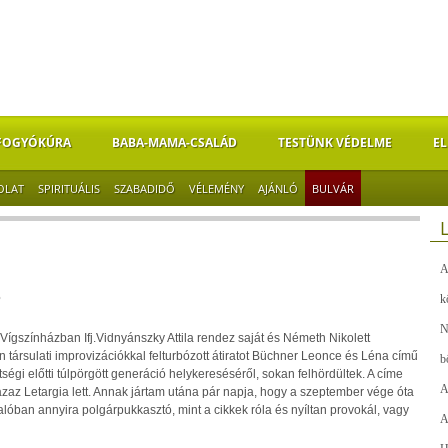
FOGYÓKÚRA
BABA-MAMA-CSALÁD
TESTÜNK VÉDELME
EL
OLAT
SPIRITUÁLIS
SZABADIDŐ
VÉLEMÉNY
AJÁNLÓ
BULVÁR
A
?
k
N
Vígszínházban Ifj.Vidnyánszky Attila rendez saját és Németh Nikolett
társulati improvizációkkal felturbózott átiratot Büchner Leonce és Léna című
b
égi előtti túlpörgött generáció helykereséséről, sokan felhördültek. A címe
A
zaz Letargia lett. Annak jártam utána pár napja, hogy a szeptember vége óta
valóban annyira polgárpukkasztó, mint a cikkek róla és nyíltan provokál, vagy
A