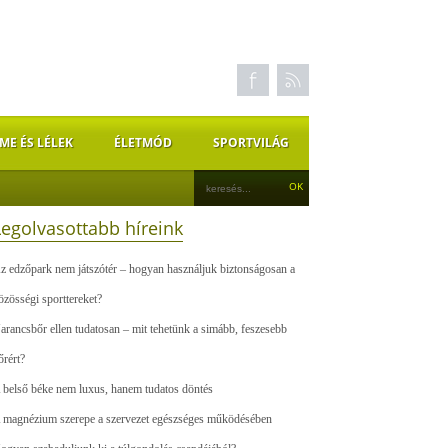
ME ÉS LÉLEK
ÉLETMÓD
SPORTVILÁG
Legolvasottabb híreink
z edzőpark nem játszótér – hogyan használjuk biztonságosan a
özösségi sporttereket?
arancsbőr ellen tudatosan – mit tehetünk a simább, feszesebb
őrért?
 belső béke nem luxus, hanem tudatos döntés
 magnézium szerepe a szervezet egészséges működésében