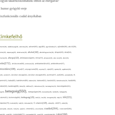
ogyan takarékoskodhatunk otthon az energiával?
 humor gyógyító ereje
iszfunkcionális család árnyékában
Címkefelhő
ajándék(95),
itamin(36),
adalékanyag(28),
adomány(26),
advent(40),
agy(80),
agyműködés(27),
akció(39),
alkohol(182),
ivitás(30),
alapanyag(30),
alkalmazás(28),
alkoholfogyasztás(36),
állapot(43),
állat(54),
allergia(122),
attartás(33),
állóképesség(42),
Alma(72),
almaecet(26),
aloe vera(33),
álom(34),
lvás(272),
alvászavar(66),
aminosav(33),
antibakteriális(42),
antibiotikum(47),
ntioxidáns(198),
anyagcsere(99),
anya(67),
anyuka(27),
apa(42),
ápolás(29),
applikáció(26),
ásványi anyag(111),
(29),
arcbőr(27),
ásványi anyagok(40),
asztma(47),
autó(46),
avokádó(36),
B-
tamin(41),
baba(82),
baktérium(89),
balaton(34),
baleset(51),
banán(53),
bántalmazás(24),
barát(48),
rátok(50),
barátság(58),
béke(29),
bélflóra(37),
bélrendszer(33),
bemelegítés(24),
beszélgetés(61),
betegség(550),
eg(34),
betegségek(39),
bevásárlás(28),
bicikli(25),
biológia(25),
bőr(221),
boldogság(125),
zalom(41),
biztonság(66),
bolt(31),
bor(36),
borogatás(28),
böjt(27),
C-vitamin(120),
rápolás(70),
brokkoli(29),
buli(24),
bűntudat(32),
cékla(28),
cél(57),
célok(30),
család(284),
aretta(38),
cikk(24),
Cink(24),
cipő(37),
citrom(61),
citromfű(26),
csecsemő(45),
cukor(194),
pés(26),
csoki(35),
csokoládé(71),
csomagolás(24),
csont(33),
csontritkulás(36),