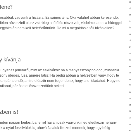
od
llene?
ol
ot
osabbak vagyunk a hízásra. Ez sajnos tény. Oka valahol abban keresendő,
ön
élen növesztett plusz zsírréteg a túlélés része volt, védelmet adott a hideggel
yáltalán nem kell beletörődnünk. De mi a megoldás a téli hízás ellen?
ős
pa
p
pr
ps
 kívánja
re
re
 ugyanaz jellemző, mint az esküvőkre: ha a menyasszony boldog, mindenki
sa
ony ideges, fuss, amerre látsz! Ha pedig abban a helyzetben vagy, hogy te
sor
van pár teendő, amire először nem is gondolsz, hogy a te feladatod. Hogy ne
s
atlanul, pár ötletet összeszedtünk neked.
sü
sz
sz
zben is!
s
szí
nden napján fontos, bár erről hajlamosak vagyunk megfeledkezni néhány
sz
k a nyári fesztiválok is, ahová fiatalok tízezrei mennek, hogy egy hétig
s