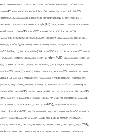
kikapcsolódás(106),
gés(25),
kiegyensúlyozott(26),
kihívás(43),
kimerültség(31),
kirándulás(84),
sgyerek(45),
kisgyermek(34),
kismama(38),
kitartás(50),
kockázat(34),
kocogás(24),
koffein(76),
kommunikáció(124),
koncentráció(94),
leszterin(76),
koleszterinszint(24),
kollagén(54),
konyha(149),
nditerem(51),
konfliktus(52),
kontroll(28),
kór(25),
kórház(29),
kórokozó(24),
kortizol(41),
könyv(106),
környezet(116),
zmetikum(40),
köhögés(40),
könyvajánló(24),
köret(30),
nyezetbarát(31),
környezetvédelem(78),
köröm(27),
kötődés(49),
következmény(33),
közérzet(43),
lekedés(26),
közösség(71),
közösségi média(27),
közösségi oldal(38),
kreatív(34),
kreativitás(79),
kritika(139),
kutatás(144),
kutya(100),
ém(62),
kultúra(36),
külföld(27),
kütyü(33),
lakás(65),
látás(34),
lélek(408),
z(42),
lazac(24),
légzés(49),
lehetőség(25),
lekvár(41),
lelki egészség(33),
levegő(42),
él(28),
Levendula(32),
leves(47),
lista(32),
liszt(36),
macska(33),
magány(42),
magas vérnyomás(28),
gnézium(70),
magvak(25),
magyar(25),
Magyarország(28),
magzat(25),
máj(60),
mandula(33),
marketing(31),
megelőzés(164),
sszázs(45),
medence(24),
meditáció(89),
megbetegedés(24),
megfázás(89),
glepetés(28),
megoldás(89),
melatonin(29),
meleg(74),
mellékhatás(24),
memória(72),
mennyiség(26),
nstruáció(50),
mentális(48),
mentális egészség(86),
menü(28),
méregtelenítés(48),
mese(40),
z(92),
migrén(27),
mindennapok(34),
minőség(33),
mobiltelefon(27),
modern(24),
módszer(68),
mogyoró(31),
mozgás(405),
motiváció(144),
sás(31),
mosoly(27),
mozgásforma(25),
mozi(42),
nka(182),
munkahely(92),
műtét(38),
művészet(29),
nagyszülő(27),
nap(35),
napfény(54),
napirend(35),
pozás(37),
napsütés(38),
naptej(32),
narancs(27),
nasi(31),
nassolás(41),
nátha(44),
negatív(50),
nyár(201),
nő(106),
növény(112),
hézség(36),
népszerű(42),
nevelés(83),
nevetés(30),
nők(42),
nyugalom(102),
aralás(90),
nyári szünet(27),
nyelv(26),
nyomelem(33),
nyugtató(29),
nyújtás(45),