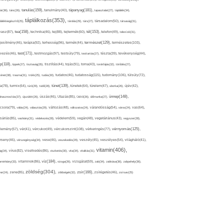
tápanyag(181),
tanulás(159),
ár(36),
tánc(26),
tanulmány(40),
tapasztalat(27),
táplálék(34),
táplálkozás(353),
lálékkiegészítő(25),
tárolás(29),
társ(27),
társadalom(50),
társaság(31),
tea(158),
tél(153),
vasz(87),
technika(46),
tej(88),
tejtermék(60),
telefon(49),
televízió(31),
terápia(92),
terhesség(96),
természet(129),
természetes(103),
ljesítmény(46),
termék(44),
test(171),
testmozgás(97),
rvezés(46),
testsúly(79),
testtartás(27),
tészta(39),
tevékenység(44),
pp(118),
tippek(27),
tisztaság(35),
tisztítás(44),
tojás(91),
torna(43),
torokfájás(32),
törődés(27),
tudatosság(115),
tudomány(106),
ténet(38),
trauma(31),
trükk(25),
tudás(30),
tudatos(46),
túlsúly(72),
tünet(139),
ra(78),
turmix(64),
túró(29),
tüdő(28),
tünetek(64),
türelem(47),
uborka(26),
újév(42),
ünnep(148),
ahasznosítás(37),
újszülött(26),
úszás(46),
Utazás(85),
Üdítő(26),
ülőmunka(27),
csora(79),
válás(24),
választás(29),
változás(48),
változatos(24),
várandósság(54),
város(24),
vas(64),
sárlás(85),
vashiány(31),
védekezés(28),
védelem(59),
vegán(48),
vegetáriánus(43),
vegyszer(28),
vércukorszint(108),
vérnyomás(125),
lemény(57),
vér(41),
vércukor(49),
vérkeringés(77),
rseny(46),
vérszegénység(34),
vese(46),
veszekedés(29),
veszély(45),
veszélyes(54),
világháló(41),
vitamin(406),
ág(34),
vírus(82),
viselkedés(86),
viszketés(30),
vita(34),
vitalitás(31),
víz(184),
aminhiány(33),
vitaminok(86),
vizsga(26),
vizsgálat(59),
zab(34),
zabkása(36),
zabpehely(36),
zöldség(304),
zsír(166),
ar(24),
zene(85),
zöldségek(32),
zsírégetés(46),
zsírsav(25)