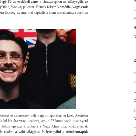
B
örgő 80-as évekbeli zene
, a címszerepben az átlényegült, az
 (Dűne, Wonka) jellemzi. Remek
fekete komédia, vagy csak
v
ba
? Esetleg az amerikai kapitalista álom asztalitenisz sportfilm
M
H
N
A
M
P
C
D
g
ásélet és sikeresnek vélt, vágyott sportkarrier közt. Azonban
N
s bő két óra veszi kezdetét, ami a 22 komolyabb díjat nyerő
 a főhős egyszerre próbálja a Nagy Alma utcai kiskirályának
r
t eladni a való világban és lereagálni a mindennapok