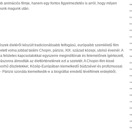
b animációs filmje, hanem egy fontos figyelmeztetés is arról, hogy milyen
kié
gyunk magunk után.
ki
ko
ko
ko
kör
köz
szek életéről készült tradicionálisabb felfogású, európaibb szemléletű film
ett volna jobbat találni Chopin, párizsi, XIX. század közepi, utolsó éveinél. A
kr
a felületes kapcsolatokkal egyszerre megindítónak és felemelőnek ígérkezett,
lá
ászonra álmodták az élettörténetének ezt a szeletét. A Chopin-film kissé
lev
rt korhű díszletekkel, Közép-Európában kiemelkedő büdzsével és profizmussal.
ma
 Párizsi szonáta kiemelkedik-e a biográfiai eredetű tévéfilmek erdejéből,
ma
me
me
mé
mo
mu
na
ne
ny