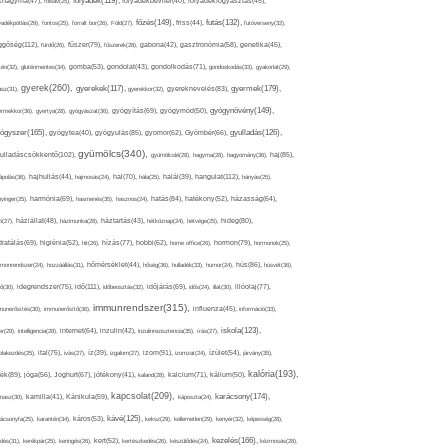
folyadék(119),
khagyma(47),
folsav(25),
folyadékbevitel(40),
folyadékfogyasztás(45),
főzés(149),
futás(132),
yadékpótlás(29),
fontos(25),
forralt bor(26),
Föld(27),
friss(44),
futóverseny(32),
ggőség(112),
fürdő(26),
fűszer(79),
fűszerek(28),
gabona(42),
gasztronómia(58),
genetika(45),
tén(32),
gluténmentes(34),
gomba(53),
gondolat(43),
gondolkodás(71),
gondoskodás(33),
gyakorlat(29),
gyerek(260),
gyermek(179),
gyerekek(117),
ász(31),
gyerekkor(32),
gyereknevelés(83),
gyógynövény(149),
ermekkor(36),
gyertya(28),
gyógyászat(36),
gyógyítás(69),
gyógymód(50),
ógyszer(165),
gyulladás(126),
gyógytea(40),
gyógyulás(85),
gyomor(62),
Gyömbér(66),
gyümölcs(340),
ulladáscsökkentő(102),
gyümölcslé(28),
hagyma(28),
hagyomány(36),
haj(85),
hangulat(112),
ápolás(36),
hajhullás(44),
hajmosás(24),
hal(70),
hála(25),
halál(39),
hányás(25),
yinger(25),
harmónia(69),
hasmenés(35),
hasznos(24),
hatás(84),
hatékony(52),
házasság(64),
i(27),
háziállat(48),
házimunka(28),
háztartás(43),
hétköznap(24),
hétvége(25),
hideg(80),
dratálás(69),
higiénia(52),
hit(26),
hízás(77),
hobbi(62),
home office(26),
hormon(79),
hormonok(25),
rmonrendszer(24),
hozzáállás(31),
hőmérséklet(44),
hőség(36),
hulladék(33),
humor(24),
hús(86),
húsvét(36),
idő(111),
ő(30),
idegrendszer(75),
időbeosztás(32),
időjárás(69),
idős(24),
illat(30),
illóolaj(77),
immunrendszer(315),
munerősítés(30),
immunerősítő(36),
influenza(45),
információ(33),
iskola(123),
er(29),
intelligencia(28),
internet(64),
inzulin(42),
inzulinrezisztencia(35),
írás(27),
olakezdés(25),
ital(75),
ivás(27),
íz(39),
izgalom(27),
izom(91),
izomzat(24),
ízület(54),
járvány(35),
kalória(193),
ték(89),
jóga(56),
Joghurt(67),
jótékony(41),
kaland(28),
kalcium(71),
kálium(50),
kapcsolat(209),
karácsony(174),
masz(30),
kamilla(41),
Kánikula(59),
káposzta(24),
kávé(125),
ácsonyfa(25),
karantén(34),
káros(53),
keksz(29),
kellemetlen(29),
kenyér(32),
képesség(28),
kezelés(166),
dés(31),
kerékpár(25),
keringés(26),
kert(52),
kertészkedés(26),
készülődés(24),
kézmosás(28),