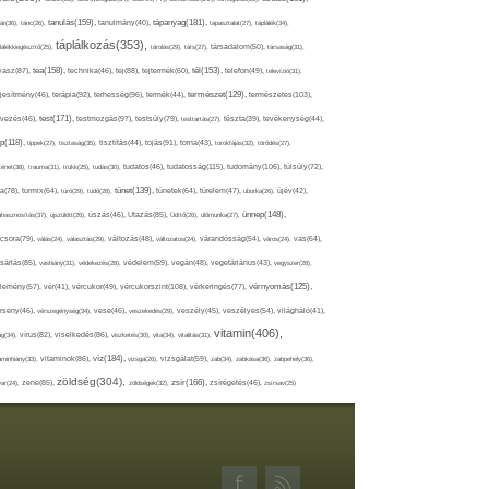
tápanyag(181),
tanulás(159),
ár(36),
tánc(26),
tanulmány(40),
tapasztalat(27),
táplálék(34),
táplálkozás(353),
lálékkiegészítő(25),
tárolás(29),
társ(27),
társadalom(50),
társaság(31),
tea(158),
tél(153),
vasz(87),
technika(46),
tej(88),
tejtermék(60),
telefon(49),
televízió(31),
terápia(92),
terhesség(96),
természet(129),
természetes(103),
ljesítmény(46),
termék(44),
test(171),
testmozgás(97),
rvezés(46),
testsúly(79),
testtartás(27),
tészta(39),
tevékenység(44),
pp(118),
tippek(27),
tisztaság(35),
tisztítás(44),
tojás(91),
torna(43),
torokfájás(32),
törődés(27),
tudatosság(115),
tudomány(106),
ténet(38),
trauma(31),
trükk(25),
tudás(30),
tudatos(46),
túlsúly(72),
tünet(139),
ra(78),
turmix(64),
túró(29),
tüdő(28),
tünetek(64),
türelem(47),
uborka(26),
újév(42),
ünnep(148),
ahasznosítás(37),
újszülött(26),
úszás(46),
Utazás(85),
Üdítő(26),
ülőmunka(27),
csora(79),
válás(24),
választás(29),
változás(48),
változatos(24),
várandósság(54),
város(24),
vas(64),
sárlás(85),
vashiány(31),
védekezés(28),
védelem(59),
vegán(48),
vegetáriánus(43),
vegyszer(28),
vércukorszint(108),
vérnyomás(125),
lemény(57),
vér(41),
vércukor(49),
vérkeringés(77),
rseny(46),
vérszegénység(34),
vese(46),
veszekedés(29),
veszély(45),
veszélyes(54),
világháló(41),
vitamin(406),
ág(34),
vírus(82),
viselkedés(86),
viszketés(30),
vita(34),
vitalitás(31),
víz(184),
aminhiány(33),
vitaminok(86),
vizsga(26),
vizsgálat(59),
zab(34),
zabkása(36),
zabpehely(36),
zöldség(304),
zsír(166),
ar(24),
zene(85),
zöldségek(32),
zsírégetés(46),
zsírsav(25)