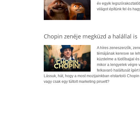
év egyik legszórakoztatób
világot építünk fel és ha
Chopin zenéje megküzd a halállal is
A híres zeneszerzők, zené
témájának keresve se lehet
küzdelme a tüdőbajjal és 
mikor a lengyelek végre v
felkavaró haláltusát ígé
Lássuk, hát, hogy a most mozijainkban elstartoló Chopin -
vagy csak egy túltolt marketing piruett?