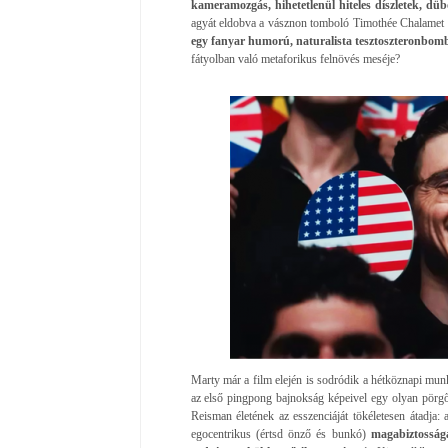
kameramozgás, hihetetlenül hiteles díszletek, düb
agyát eldobva a vásznon tomboló Timothée Chalamet
egy fanyar humorú, naturalista tesztoszteronbom
fátyolban való metaforikus felnövés meséje?
Marty már a film elején is sodródik a hétköznapi munk
az első pingpong bajnokság képeivel egy olyan pörgő
Reisman életének az esszenciáját tökéletesen átadja:
egocentrikus (értsd önző és bunkó)
magabiztosságá