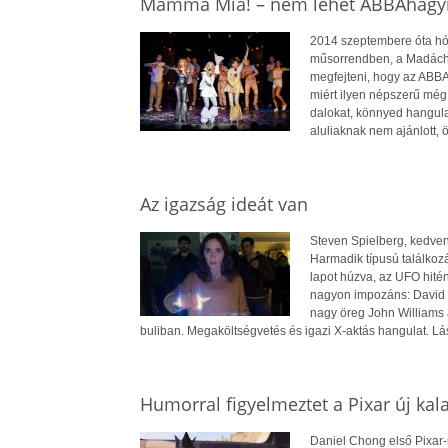
Mamma Mia! – nem lehet ABBAhagyn
2014 szeptembere óta hód
műsorrendben, a Madách S
megfejteni, hogy az ABBA f
miért ilyen népszerű még
dalokat, könnyed hangulat
aluliaknak nem ajánlott,
Az igazság ideát van
Steven Spielberg, kedven
Harmadik típusú találkozás
lapot húzva, az UFO hitén
nagyon impozáns: David K
nagy öreg John Williams a
buliban. Megaköltségvetés és igazi X-aktás hangulat. Lá
Humorral figyelmeztet a Pixar új kal
Daniel Chong első Pixar-