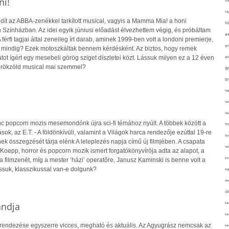
i!
fo
fol
ít az ABBA-zenékkel tarkított musical, vagyis a Mamma Mia! a honi
fü
zínházban. Az idei egyik júniusi előadást élvezhettem végig, és próbáltam
glu
érfi tagjai által zeneileg írt darab, aminek 1999-ben volt a londoni premierje,
gy
 mindig? Ezek motoszkáltak bennem kérdésként. Az biztos, hogy remek
ot ígért egy mesebeli görög sziget díszletei közt. Lássuk milyen ez a 12 éven
gy
 örökzöld musical mai szemmel?
gy
gy
haj
hán
ház
c popcorn mozis mesemondónk újra sci-fi témához nyúlt. A többek között a
hi
ok, az E.T. - A földönkívüli, valamint a Világok harca rendezője ezúttal 19-re
ho
ek összegzését tárja elénk A leleplezés napja című új filmjében. A csapata
hűt
oepp, horror és popcorn mozik ismert forgatókönyvírója adta az alapot, a
im
 filmzenét, míg a mester ’házi’ operatőre, Janusz Kaminski is benne volt a
ssuk, klasszikussal van-e dolgunk?
ing
isk
já
andja
ka
kar
rendezése egyszerre vicces, megható és aktuális. Az Agyugrász nemcsak az
kér