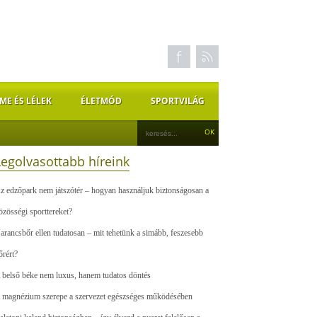
ME ÉS LÉLEK
ÉLETMÓD
SPORTVILÁG
Legolvasottabb híreink
z edzőpark nem játszótér – hogyan használjuk biztonságosan a
özösségi sporttereket?
arancsbőr ellen tudatosan – mit tehetünk a simább, feszesebb
őrért?
 belső béke nem luxus, hanem tudatos döntés
 magnézium szerepe a szervezet egészséges működésében