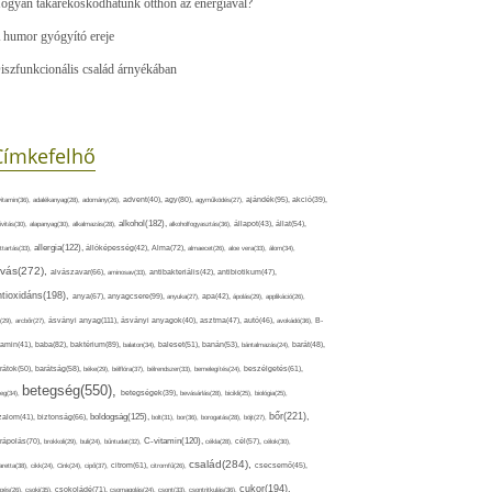
ogyan takarékoskodhatunk otthon az energiával?
 humor gyógyító ereje
iszfunkcionális család árnyékában
Címkefelhő
ajándék(95),
itamin(36),
adalékanyag(28),
adomány(26),
advent(40),
agy(80),
agyműködés(27),
akció(39),
alkohol(182),
ivitás(30),
alapanyag(30),
alkalmazás(28),
alkoholfogyasztás(36),
állapot(43),
állat(54),
allergia(122),
attartás(33),
állóképesség(42),
Alma(72),
almaecet(26),
aloe vera(33),
álom(34),
lvás(272),
alvászavar(66),
aminosav(33),
antibakteriális(42),
antibiotikum(47),
ntioxidáns(198),
anyagcsere(99),
anya(67),
anyuka(27),
apa(42),
ápolás(29),
applikáció(26),
ásványi anyag(111),
(29),
arcbőr(27),
ásványi anyagok(40),
asztma(47),
autó(46),
avokádó(36),
B-
tamin(41),
baba(82),
baktérium(89),
balaton(34),
baleset(51),
banán(53),
bántalmazás(24),
barát(48),
rátok(50),
barátság(58),
béke(29),
bélflóra(37),
bélrendszer(33),
bemelegítés(24),
beszélgetés(61),
betegség(550),
eg(34),
betegségek(39),
bevásárlás(28),
bicikli(25),
biológia(25),
bőr(221),
boldogság(125),
zalom(41),
biztonság(66),
bolt(31),
bor(36),
borogatás(28),
böjt(27),
C-vitamin(120),
rápolás(70),
brokkoli(29),
buli(24),
bűntudat(32),
cékla(28),
cél(57),
célok(30),
család(284),
aretta(38),
cikk(24),
Cink(24),
cipő(37),
citrom(61),
citromfű(26),
csecsemő(45),
cukor(194),
pés(26),
csoki(35),
csokoládé(71),
csomagolás(24),
csont(33),
csontritkulás(36),