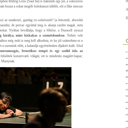
H
pben Röhrig Géza (Saul fia) is haknizik egy jót, a sokszoros
án hozza a sokat megélt holokauszt túlélőt, sőt a film messze
A
D
i az unatkozó, gazdag ex-színésznőt? (a letisztult, abszolút
aradni, de persze egyúttal meg is akarja szedni magát, nem
okat. Nyíltan bevállalja, hogy a főhőse, a Duracell nyuszi
 királya, mint kiskakas a szemétdombon
. Nehéz vele
mához még neki is meg kell alkudnia, és ha jól számoltam ez a
t a szemünk előtt, a kalandja egyértelműen díjakért kiált. Ahol
meramozgás, frenetikus tempó és egy szolid óda az
A-v
felnőttek konzervatív világát, ott is mindenki magáért kapar,
akt
t Martynak.
áll
a
a
arc
vi
ba
bet
bi
bő
cig
csí