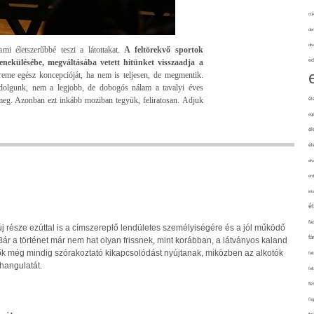
cuk
de
div
ami életszerűbbé teszi a látottakat.
A feltörekvő sportok
nekülésébe, megváltásába vetett hitünket visszaadja a
éd
eme egész koncepcióját, ha nem is teljesen, de megmentik.
 dolgunk, nem a legjobb, de dobogós nálam a tavalyi éves
meg. Azonban ezt inkább moziban tegyük, feliratosan. Adjuk
él
eg
él
él
elv
erd
int
é
fa
j része ezúttal is a címszereplő lendületes személyiségére és a jól működő
fá
Bár a történet már nem hat olyan frissnek, mint korábban, a látványos kaland
ők még mindig szórakoztató kikapcsolódást nyújtanak, miközben az alkotók
fel
hangulatát.
fel
fe
fo