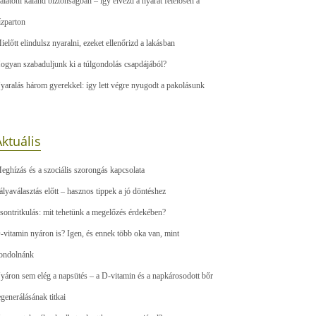
alatoni kaland biztonságban – így élvezd a nyarat felelősen a
ízparton
ielőtt elindulsz nyaralni, ezeket ellenőrizd a lakásban
ogyan szabaduljunk ki a túlgondolás csapdájából?
yaralás három gyerekkel: így lett végre nyugodt a pakolásunk
ktuális
eghízás és a szociális szorongás kapcsolata
ályaválasztás előtt – hasznos tippek a jó döntéshez
sontritkulás: mit tehetünk a megelőzés érdekében?
-vitamin nyáron is? Igen, és ennek több oka van, mint
ondolnánk
yáron sem elég a napsütés – a D-vitamin és a napkárosodott bőr
egenerálásának titkai