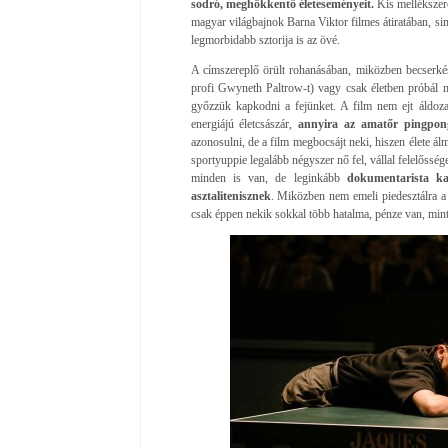
sodró, meghökkentő életeseményeit.
Kis mellékszere
magyar világbajnok Barna Viktor filmes átiratában, sim
legmorbidabb sztorija is az övé.
A címszereplő örült rohanásában, miközben becserkész
profi Gwyneth Paltrow-t) vagy csak életben próbál m
győzzük kapkodni a fejünket. A film nem ejt áldozat
energiájú életcsászár,
annyira az amatőr pingpong
azonosulni, de a film megbocsájt neki, hiszen élete ál
sportyuppie legalább négyszer nő fel, vállal felelőssége
minden is van, de leginkább
dokumentarista ka
asztalitenisznek
. Miközben nem emeli piedesztálra a 
csak éppen nekik sokkal több hatalma, pénze van, min