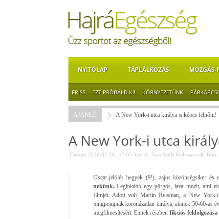
NYITÓLAP
TÁPLÁLKOZÁS
MOZGÁS-
FRISS
EZT PRÓBÁLD KI!
KÖRNYEZETÜNK
PÁRKAPCS
AJÁNLÓ
A New York-i utca királya is képes felnőni!
A New York-i utca király
Dátum: 2026.02.26., 17:05
Szerző:
Vass Attila
Kulcsszavak:
film
,
Oscar-jelölés hegyek (9!), zajos közönségsiker és eg
nekünk.
Leginkább egy pörgős, laza mozit, ami er
filmjét. Adott volt Martin Reisman, a New York-i 
pingpongnak koronázatlan királya, akinek 50-60-as éve
megfilmesítésért. Ennek részben
fikciós feldolgozás