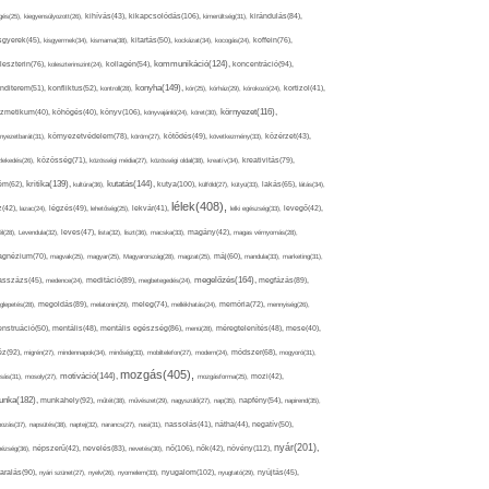
kikapcsolódás(106),
gés(25),
kiegyensúlyozott(26),
kihívás(43),
kimerültség(31),
kirándulás(84),
sgyerek(45),
kisgyermek(34),
kismama(38),
kitartás(50),
kockázat(34),
kocogás(24),
koffein(76),
kommunikáció(124),
koncentráció(94),
leszterin(76),
koleszterinszint(24),
kollagén(54),
konyha(149),
nditerem(51),
konfliktus(52),
kontroll(28),
kór(25),
kórház(29),
kórokozó(24),
kortizol(41),
könyv(106),
környezet(116),
zmetikum(40),
köhögés(40),
könyvajánló(24),
köret(30),
nyezetbarát(31),
környezetvédelem(78),
köröm(27),
kötődés(49),
következmény(33),
közérzet(43),
lekedés(26),
közösség(71),
közösségi média(27),
közösségi oldal(38),
kreatív(34),
kreativitás(79),
kritika(139),
kutatás(144),
kutya(100),
ém(62),
kultúra(36),
külföld(27),
kütyü(33),
lakás(65),
látás(34),
lélek(408),
z(42),
lazac(24),
légzés(49),
lehetőség(25),
lekvár(41),
lelki egészség(33),
levegő(42),
él(28),
Levendula(32),
leves(47),
lista(32),
liszt(36),
macska(33),
magány(42),
magas vérnyomás(28),
gnézium(70),
magvak(25),
magyar(25),
Magyarország(28),
magzat(25),
máj(60),
mandula(33),
marketing(31),
megelőzés(164),
sszázs(45),
medence(24),
meditáció(89),
megbetegedés(24),
megfázás(89),
glepetés(28),
megoldás(89),
melatonin(29),
meleg(74),
mellékhatás(24),
memória(72),
mennyiség(26),
nstruáció(50),
mentális(48),
mentális egészség(86),
menü(28),
méregtelenítés(48),
mese(40),
z(92),
migrén(27),
mindennapok(34),
minőség(33),
mobiltelefon(27),
modern(24),
módszer(68),
mogyoró(31),
mozgás(405),
motiváció(144),
sás(31),
mosoly(27),
mozgásforma(25),
mozi(42),
nka(182),
munkahely(92),
műtét(38),
művészet(29),
nagyszülő(27),
nap(35),
napfény(54),
napirend(35),
pozás(37),
napsütés(38),
naptej(32),
narancs(27),
nasi(31),
nassolás(41),
nátha(44),
negatív(50),
nyár(201),
nő(106),
növény(112),
hézség(36),
népszerű(42),
nevelés(83),
nevetés(30),
nők(42),
nyugalom(102),
aralás(90),
nyári szünet(27),
nyelv(26),
nyomelem(33),
nyugtató(29),
nyújtás(45),