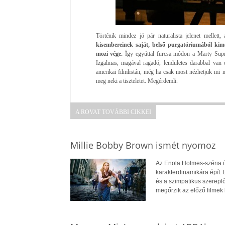
Történik mindez jó pár naturalista jelenet mellett, 
kisembereinek saját, belső purgatóriumából kime
mozi vége.
Így egyúttal furcsa módon a Marty Supr
Izgalmas, magával ragadó, lendületes darabbal van
amerikai filmlistán, még ha csak most nézhetjük mi 
meg neki a tiszteletet. Megérdemli.
A ROVAT TOVÁBBI CIKKEI
Millie Bobby Brown ismét nyomoz
Az Enola Holmes-széria ú
karakterdinamikára épít. 
és a szimpatikus szerepl
megőrzik az előző filmek 