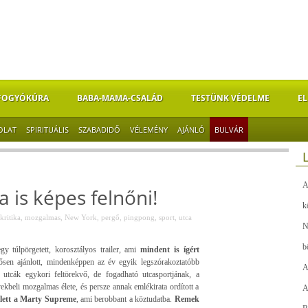
FOGYÓKÚRA
BABA-MAMA-CSALÁD
TESTÜNK VÉDELME
EL
OLAT
SPIRITUÁLIS
SZABADIDŐ
VÉLEMÉNY
AJÁNLÓ
BULVÁR
A
a is képes felnőni!
k
kritika
,
mozgalmas
,
New York
,
pergő
,
pingpong
,
sport
,
utca
N
b
y túlpörgetett, korosztályos trailer, ami
mindent is ígért
ősen ajánlott, mindenképpen az év egyik legszórakoztatóbb
A
utcák egykori feltörekvő, de fogadható utcasportjának, a
kbeli mozgalmas élete, és persze annak emlékirata ordított a
A
a lett a Marty Supreme
, ami berobbant a köztudatba.
Remek