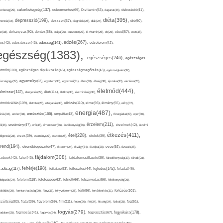
cukorbetegség(137),
orbeteg(25),
cukormentes(69),
D-vitamin(53),
daganat(36),
dekoráció(41),
diéta(395),
depresszió(199),
mencia(34),
desszert(67),
diagnózis(28),
diák(24),
dió(50),
dohányzás(92),
at(38),
döntés(58),
drága(26),
duzzanat(27),
E-vitamin(25),
eb(26),
ebéd(57),
ecet(38),
edzés(267),
édesség(141),
es(42),
édesítőszer(43),
edzőterem(42),
egészség(1383),
egészséges(246),
egészséges
etmód(100),
egészséges táplálkozás(45),
egészségmegőrzés(43),
egészségtelen(32),
észségügy(27),
egyensúly(63),
egyetem(30),
egyszerű(31),
éhes(30),
éhség(38),
éjszaka(33),
ekcéma(26),
életmód(444),
elmiszer(142),
élet(114),
elengedés(29),
életkor(30),
életminőség(30),
etmódváltás(109),
elhízás(110),
elme(93),
életvitel(28),
elfogadás(30),
élmény(55),
előny(37),
energia(487),
emésztés(166),
árás(32),
ember(38),
empátia(43),
Energiaital(29),
eper(30),
érzelem(211),
ő(36),
eredmény(47),
erő(36),
érrendszer(36),
érzékenység(36),
érzelmek(42),
érzelmi
étkezés(411),
étel(228),
elligencia(28),
érzés(39),
esemény(27),
eszköz(28),
ételek(39),
trend(194),
evés(92),
étrendkiegészítő(47),
étterem(24),
étvágy(34),
Európa(28),
évszak(28),
fájdalom(308),
cebook(42),
fahéj(43),
fájdalomcsillapító(39),
fáradékonyság(30),
fáradt(28),
fehérje(198),
radtság(117),
fejfájás(93),
fejlődés(142),
fejlesztés(44),
feladat(46),
félelem(115),
dolgozás(24),
felelősség(62),
felnőtt(66),
felszívódás(56),
féltékenység(26),
fertőzés(101),
töltődés(29),
fenntarthatóság(29),
fény(36),
fényvédelem(28),
férfi(86),
fertőtlenítés(31),
film(111),
szültség(82),
fiatal(39),
figyelem(69),
finom(26),
fitt(34),
fittség(34),
fizikai(25),
fog(51),
fogyás(279),
fogyókúra(178),
gadalom(25),
fogmosás(41),
fogorvos(24),
fogyasztás(67),