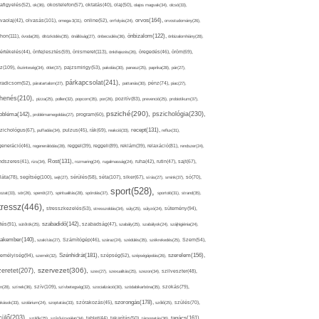
afigyelés(52),
ok(36),
okostelefon(57),
oktatás(40),
olaj(50),
olajos magvak(34),
olcsó(33),
olvasás(101),
orvos(164),
ívaolaj(42),
omega-3(31),
online(52),
orrfolyás(24),
orvostudomány(26),
thon(111),
önbizalom(122),
óvoda(26),
öltözködés(35),
önállóság(27),
önbecsülés(36),
önbizalomhiány(28),
önismeret(113),
értékelés(44),
önfejlesztés(59),
önkifejezés(26),
öregedés(46),
öröm(69),
z(109),
őszinteség(34),
ötlet(37),
pajzsmirigy(53),
pakolás(30),
panasz(25),
paprika(28),
pár(27),
párkapcsolat(241),
radicsom(52),
páratartalom(27),
pattanás(30),
pénz(74),
piac(27),
ihenés(210),
pizza(25),
pollen(32),
popcorn(35),
por(26),
pozitív(83),
prevenció(25),
probiotikum(37),
psziché(290),
pszichológia(230),
obléma(142),
problémamegoldás(27),
program(60),
recept(131),
zichológus(67),
puffadás(34),
pulzus(45),
rák(69),
reakció(33),
reflux(31),
generáció(46),
regenerálódás(28),
reggel(39),
reggeli(89),
reklám(39),
relaxáció(81),
rendszer(24),
Rost(131),
ndszeres(41),
rizs(34),
rozmaring(24),
rugalmasság(24),
ruha(42),
rutin(47),
sajt(67),
segítség(100),
séta(107),
láta(78),
sejt(27),
sérülés(58),
siker(67),
sírás(27),
smink(37),
só(70),
sport(528),
ozat(33),
sör(26),
spenót(27),
spiritualitás(28),
spórolás(37),
sportoló(31),
strand(35),
tressz(446),
sütemény(94),
stresszkezelés(53),
stresszoldás(34),
súly(25),
súlyzó(24),
szabadidő(142),
tés(91),
sütőtök(25),
szabadság(47),
szabály(25),
szabályok(24),
szájhigiénia(24),
akember(140),
szakítás(27),
Számítógép(46),
száraz(24),
szédülés(35),
székrekedés(25),
Szem(54),
Szénhidrát(181),
emélyiség(94),
szerelem(156),
szemét(32),
szépség(52),
szépségápolás(26),
szervezet(306),
zeretet(207),
szex(27),
szexualitás(25),
szezon(34),
szilveszter(48),
szív(109),
n(28),
színek(36),
szívbetegség(32),
szocializáció(30),
szódabikarbóna(35),
szokás(79),
szorongás(178),
okások(33),
szolárium(24),
szoptatás(33),
szórakozás(45),
szőlő(25),
szülés(70),
zülő(203),
tanács(161),
szülők(25),
szűrővizsgálat(34),
tablet(44),
takarítás(50),
támogatás(36),