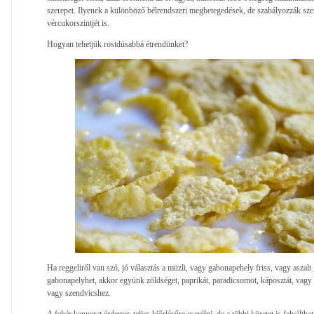
szerepet. Ilyenek a különböző bélrendszeri megbetegedések, de szabályozzák sze
vércukorszintjét is.
Hogyan tehetjük rostdúsabbá étrendünket?
Ha reggeliről van szó, jó választás a müzli, vagy gabonapehely friss, vagy aszal
gabonapelyhet, akkor együnk zöldséget, paprikát, paradicsomot, káposztát, vagy 
vagy szendvicshez.
A fehér kenyeret érdemes teljes kiőrlésűre cserélni, de a többi köretet is felvált