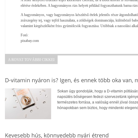
elérése érdekében. A hagyományos rizs helyett például fogyaszthatunk barna rizs
A hagyományos, vagy hagyományos készítésű ételek jelentős része átgondolható
zsírszegény tej, vagy tejföl használata, a zöldségek dominanciája, különböző bab
valamint kiegészítőként friss gyümölcsök fogyasztása. Utóbbiak a nassolási alka
Fotó:
pixabay.com
A ROVAT TOVÁBBI CIKKEI
D-vitamin nyáron is? Igen, és ennek több oka van,
Sokan úgy gondolják, hogy a D-vitamin pótlására
napsütés bőségesen fedezi szervezetünk igényei
természetes forrása, a valóság ennél jóval öss
hónapokban sem biztos, hogy mindenki elegendő
Kevesebb hús, könnyedebb nyári étrend