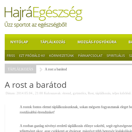
NYITÓLAP
TÁPLÁLKOZÁS
MOZGÁS-FOGYÓKÚRA
B
FRISS
EZT PRÓBÁLD KI!
KÖRNYEZETÜNK
PÁRKAPCSOLAT
SPIRITUÁLIS
S
TÁPLÁLKOZÁS
A rost a barátod
A rost a barátod
Dátum: 2014.05.04., 21:00
Kulcsszavak:
étrend
,
gyümölcs
,
Rost
,
táplálkozás
,
teljes kiőrlés
A rostok fontos elemei táplálkozásunknak, sokan mégsem fogyasztanak eleget be
rostdúsabbá étrendünket!
A rostban gazdag növényi eredetű táplálkozás előnye sokrétű, segít egészségesne
telítettséget okoz, azaz csökkenti az étvágyat, másrészt több betegség kialakulás