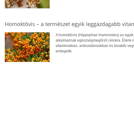
Homoktövis – a természet egyik leggazdagabb vita
A homoktövis (Hippophae rhamnoides) az egyik
alkalmaznak egészségmegőrző célokra. Élénk n
vitaminokban, antioxidánsokban és bioaktív veg
emlegetik.