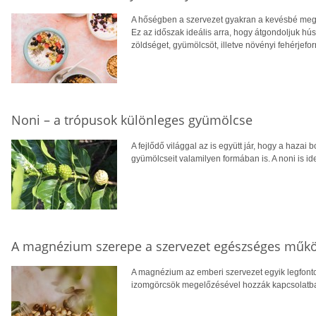
A hőségben a szervezet gyakran a kevésbé megte
Ez az időszak ideális arra, hogy átgondoljuk hú
zöldséget, gyümölcsöt, illetve növényi fehérjefo
Noni – a trópusok különleges gyümölcse
A fejlődő világgal az is együtt jár, hogy a hazai 
gyümölcseit valamilyen formában is. A noni is ide
A magnézium szerepe a szervezet egészséges műk
A magnézium az emberi szervezet egyik legfont
izomgörcsök megelőzésével hozzák kapcsolatba, v