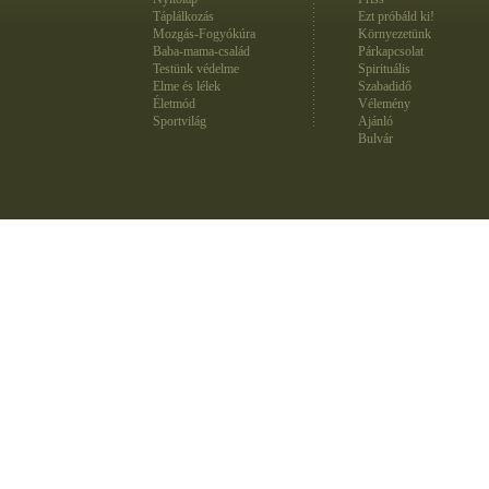
Táplálkozás
Ezt próbáld ki!
Mozgás-Fogyókúra
Környezetünk
Baba-mama-család
Párkapcsolat
Testünk védelme
Spirituális
Elme és lélek
Szabadidő
Életmód
Vélemény
Sportvilág
Ajánló
Bulvár