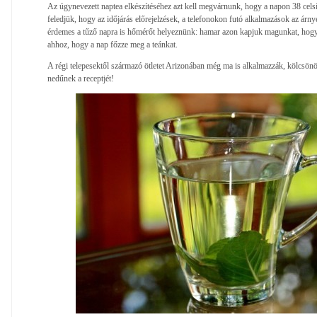
Az úgynevezett naptea elkészítéséhez azt kell megvárnunk, hogy a napon 38 cel
feledjük, hogy az időjárás előrejelzések, a telefonokon futó alkalmazások az árn
érdemes a tűző napra is hőmérőt helyeznünk: hamar azon kapjuk magunkat, hog
ahhoz, hogy a nap főzze meg a teánkat.
A régi telepesektől származó ötletet Arizonában még ma is alkalmazzák, kölcsönö
nedűnek a receptjét!