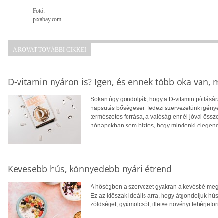
Fotó:
pixabay.com
A ROVAT TOVÁBBI CIKKEI
D-vitamin nyáron is? Igen, és ennek több oka van,
Sokan úgy gondolják, hogy a D-vitamin pótlására
napsütés bőségesen fedezi szervezetünk igényei
természetes forrása, a valóság ennél jóval öss
hónapokban sem biztos, hogy mindenki elegendő
Kevesebb hús, könnyedebb nyári étrend
A hőségben a szervezet gyakran a kevésbé megte
Ez az időszak ideális arra, hogy átgondoljuk hú
zöldséget, gyümölcsöt, illetve növényi fehérjefo