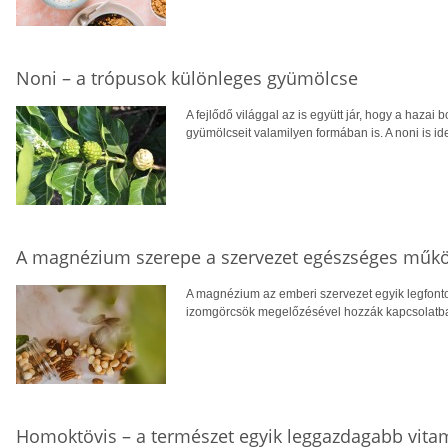
Noni – a trópusok különleges gyümölcse
A fejlődő világgal az is együtt jár, hogy a hazai 
gyümölcseit valamilyen formában is. A noni is ide
A magnézium szerepe a szervezet egészséges műk
A magnézium az emberi szervezet egyik legfont
izomgörcsök megelőzésével hozzák kapcsolatba, v
Homoktövis – a természet egyik leggazdagabb vita