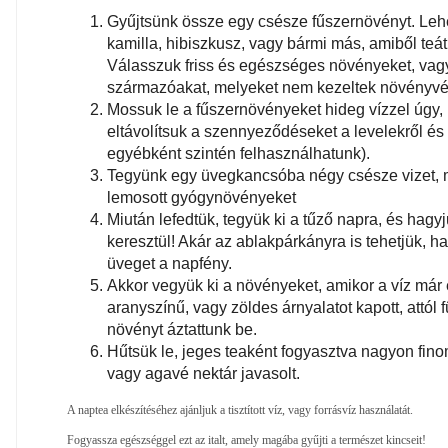
Gyűjtsünk össze egy csésze fűszernövényt. Lehe
kamilla, hibiszkusz, vagy bármi más, amiből teát
Válasszuk friss és egészséges növényeket, va
származóakat, melyeket nem kezeltek növényvé
Mossuk le a fűszernövényeket hideg vízzel úgy
eltávolítsuk a szennyeződéseket a levelekről és 
egyébként szintén felhasználhatunk).
Tegyünk egy üvegkancsóba négy csésze vizet, 
lemosott gyógynövényeket
Miután lefedtük, tegyük ki a tűző napra, és hagyj
keresztül! Akár az ablakpárkányra is tehetjük, ha
üveget a napfény.
Akkor vegyük ki a növényeket, amikor a víz már 
aranyszínű, vagy zöldes árnyalatot kapott, attól
növényt áztattunk be.
Hűtsük le, jeges teaként fogyasztva nagyon fin
vagy agavé nektár javasolt.
A naptea elkészítéséhez ajánljuk a tisztított víz, vagy forrásvíz használatát.
Fogyassza egészséggel ezt az italt, amely magába gyűjti a természet kincseit!