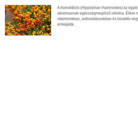
A homoktövis (Hippophae rhamnoides) az egyik
alkalmaznak egészségmegőrző célokra. Élénk n
vitaminokban, antioxidánsokban és bioaktív veg
emlegetik.