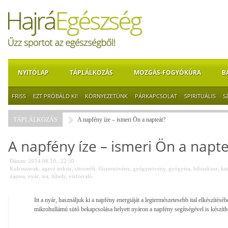
NYITÓLAP
TÁPLÁLKOZÁS
MOZGÁS-FOGYÓKÚRA
B
FRISS
EZT PRÓBÁLD KI!
KÖRNYEZETÜNK
PÁRKAPCSOLAT
SPIRITUÁLIS
S
TÁPLÁLKOZÁS
A napfény íze – ismeri Ön a napteát?
A napfény íze – ismeri Ön a napt
Dátum: 2014.06.10., 22:50
Kulcsszavak:
agavé nektár
,
citromfű
,
fűszernövény
,
gyógynövény
,
gyógytea
,
hibiszkusz
,
ka
naptea
,
nyár
,
tea
,
tűhely
,
vízforraló
Itt a nyár, használjuk ki a napfény energiáját a legtermészetesebb ital elkészítéséh
mikrohullámú sütő bekapcsolása helyett nyáron a napfény segítségével is készíthe