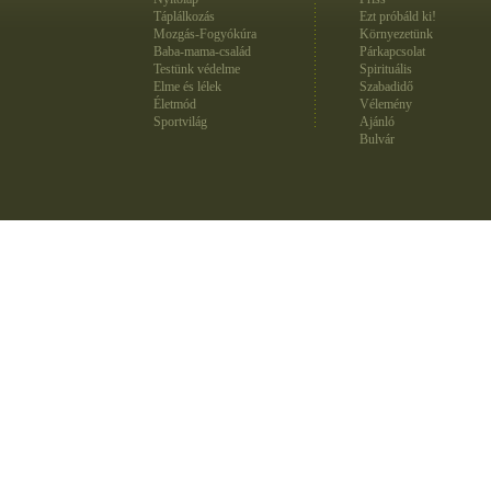
Táplálkozás
Ezt próbáld ki!
Mozgás-Fogyókúra
Környezetünk
Baba-mama-család
Párkapcsolat
Testünk védelme
Spirituális
Elme és lélek
Szabadidő
Életmód
Vélemény
Sportvilág
Ajánló
Bulvár