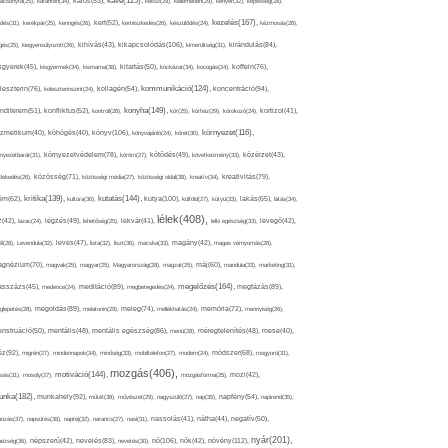
kávé(125),
ácsonyfa(25),
karantén(34),
káros(53),
keksz(29),
kellemetlen(29),
kenyér(32),
képesség(28),
kezelés(167),
dés(31),
kerékpár(25),
keringés(26),
kert(52),
kertészkedés(26),
készülődés(24),
kézmosás(28),
kikapcsolódás(106),
gés(25),
kiegyensúlyozott(26),
kihívás(43),
kimerültség(31),
kirándulás(84),
sgyerek(45),
kisgyermek(34),
kismama(38),
kitartás(50),
kockázat(34),
kocogás(24),
koffein(76),
kommunikáció(124),
koncentráció(94),
leszterin(76),
koleszterinszint(24),
kollagén(54),
konyha(149),
nditerem(51),
konfliktus(52),
kontroll(28),
kór(25),
kórház(29),
kórokozó(24),
kortizol(41),
könyv(106),
környezet(116),
zmetikum(40),
köhögés(40),
könyvajánló(24),
köret(30),
nyezetbarát(31),
környezetvédelem(78),
köröm(27),
kötődés(49),
következmény(33),
közérzet(43),
lekedés(26),
közösség(71),
közösségi média(27),
közösségi oldal(38),
kreatív(34),
kreativitás(79),
kritika(139),
kutatás(144),
kutya(100),
ém(62),
kultúra(36),
külföld(27),
kütyü(33),
lakás(65),
látás(34),
lélek(408),
z(42),
lazac(24),
légzés(49),
lehetőség(25),
lekvár(41),
lelki egészség(33),
levegő(42),
él(28),
Levendula(32),
leves(47),
lista(32),
liszt(36),
macska(33),
magány(42),
magas vérnyomás(28),
gnézium(70),
magvak(25),
magyar(25),
Magyarország(28),
magzat(25),
máj(60),
mandula(33),
marketing(31),
megelőzés(164),
sszázs(45),
medence(24),
meditáció(89),
megbetegedés(24),
megfázás(89),
glepetés(28),
megoldás(89),
melatonin(29),
meleg(74),
mellékhatás(24),
memória(72),
mennyiség(26),
nstruáció(50),
mentális(48),
mentális egészség(86),
menü(28),
méregtelenítés(48),
mese(40),
z(92),
migrén(27),
mindennapok(34),
minőség(33),
mobiltelefon(27),
modern(24),
módszer(68),
mogyoró(31),
mozgás(406),
motiváció(144),
sás(31),
mosoly(27),
mozgásforma(25),
mozi(42),
nka(182),
munkahely(92),
műtét(38),
művészet(29),
nagyszülő(27),
nap(35),
napfény(54),
napirend(35),
pozás(37),
napsütés(38),
naptej(32),
narancs(27),
nasi(31),
nassolás(41),
nátha(44),
negatív(50),
nyár(201),
nő(106),
növény(112),
hézség(36),
népszerű(42),
nevelés(83),
nevetés(30),
nők(42),