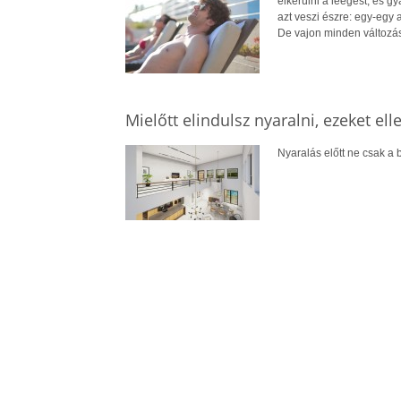
elkerülni a leégést, és 
azt veszi észre: egy-egy
De vajon minden változá
Mielőtt elindulsz nyaralni, ezeket el
Nyaralás előtt ne csak a b