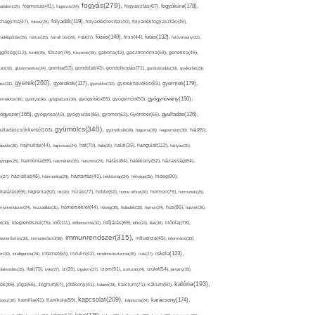
fogyás(279),
fogyókúra(178),
gadalom(25),
fogmosás(41),
fogorvos(24),
fogyasztás(67),
folyadék(119),
khagyma(47),
folsav(25),
folyadékbevitel(40),
folyadékfogyasztás(45),
főzés(149),
futás(132),
yadékpótlás(29),
fontos(25),
forralt bor(26),
Föld(27),
friss(44),
futóverseny(32),
ggőség(112),
fürdő(26),
fűszer(79),
fűszerek(28),
gabona(42),
gasztronómia(58),
genetika(45),
tén(32),
gluténmentes(34),
gomba(53),
gondolat(43),
gondolkodás(71),
gondoskodás(33),
gyakorlat(29),
gyerek(260),
gyermek(179),
gyerekek(117),
ász(31),
gyerekkor(32),
gyereknevelés(83),
gyógynövény(150),
ermekkor(36),
gyertya(28),
gyógyászat(36),
gyógyítás(69),
gyógymód(50),
ógyszer(165),
gyulladás(126),
gyógytea(40),
gyógyulás(85),
gyomor(62),
Gyömbér(66),
gyümölcs(340),
ulladáscsökkentő(103),
gyümölcslé(28),
hagyma(28),
hagyomány(36),
haj(85),
hangulat(112),
ápolás(36),
hajhullás(44),
hajmosás(24),
hal(70),
hála(25),
halál(39),
hányás(25),
yinger(25),
harmónia(69),
hasmenés(35),
hasznos(24),
hatás(84),
hatékony(52),
házasság(64),
i(27),
háziállat(48),
házimunka(28),
háztartás(43),
hétköznap(24),
hétvége(25),
hideg(80),
dratálás(69),
higiénia(52),
hit(26),
hízás(77),
hobbi(62),
home office(26),
hormon(79),
hormonok(25),
rmonrendszer(24),
hozzáállás(31),
hőmérséklet(44),
hőség(36),
hulladék(33),
humor(24),
hús(86),
húsvét(36),
idő(111),
ő(30),
idegrendszer(75),
időbeosztás(32),
időjárás(69),
idős(24),
illat(30),
illóolaj(78),
immunrendszer(315),
munerősítés(30),
immunerősítő(36),
influenza(45),
információ(33),
iskola(123),
er(29),
intelligencia(28),
internet(64),
inzulin(42),
inzulinrezisztencia(35),
írás(27),
olakezdés(25),
ital(75),
ivás(27),
íz(39),
izgalom(27),
izom(91),
izomzat(24),
ízület(54),
járvány(35),
kalória(193),
ték(89),
jóga(56),
Joghurt(67),
jótékony(41),
kaland(28),
kalcium(71),
kálium(50),
kapcsolat(209),
karácsony(174),
masz(30),
kamilla(41),
Kánikula(59),
káposzta(24),