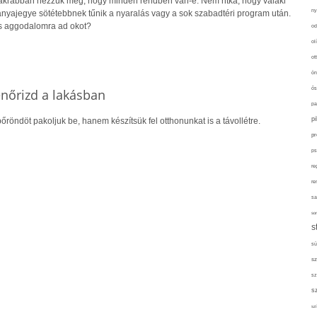
gyakrabban nézzük meg, hogy minden rendben van-e. Nem ritka, hogy valaki
ny
 anyajegye sötétebbnek tűnik a nyaralás vagy a sok szabadtéri program után.
s aggodalomra ad okot?
od
ol
ot
ön
ős
lenőrizd a lakásban
pa
p
őröndöt pakoljuk be, hanem készítsük fel otthonunkat is a távollétre.
pr
ps
re
re
sa
sor
s
sü
sz
sz
s
szí