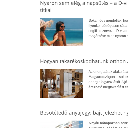
Nyáron sem elég a napsütés – a D-v
titkai
Sokan úgy gondolják, hog
ilyenkor bőségesen süt a
segíti a szervezet D-vit
megőrzése miatt nyáron 
Hogyan takarékoskodhatunk otthon a
Az energiaárak alakulása
Magyarországon is sok cs
energiafogyasztását. A jó 
érezhető megtakarítást ér
Besötétedő anyajegy: bajt jelezhet n
A nyári hónapokban sokkal