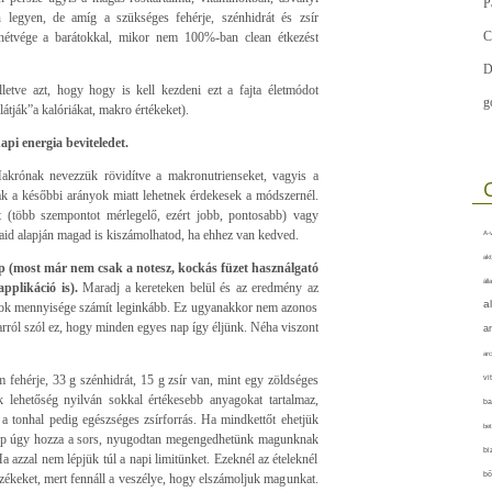
P
 legyen, de amíg a szükséges fehérje, szénhidrát és zsír
C
 hétvége a barátokkal, mikor nem 100%-ban clean étkezést
D
lletve azt, hogy hogy is kell kezdeni ezt a fajta életmódot
g
látják”a kalóriákat, makro értékeket).
api energia beviteledet.
krónak nevezzük rövidítve a makronutrienseket, vagyis a
sak a későbbi arányok miatt lehetnek érdekesek a módszernél.
t (több szempontot mérlegelő, ezért jobb, pontosabb) vagy
yaid alapján magad is kiszámolhatod, ha ehhez van kedved.
A-v
akt
p (most már nem csak a notesz, kockás füzet használgató
áll
plikáció is).
Maradj a kereteken belül és az eredmény az
a
makrok mennyisége számít leginkább. Ez ugyanakkor nem azonos
arról szól ez, hogy minden egyes nap így éljünk. Néha viszont
a
arc
ehérje, 33 g szénhidrát, 15 g zsír van, mint egy zöldséges
vi
k lehetőség nyilván sokkal értékesebb anyagokat tartalmaz,
ba
, a tonhal pedig egészséges zsírforrás. Ha mindkettőt ehetjük
bet
épp úgy hozza a sors, nyugodtan megengedhetünk magunknak
bi
a azzal nem lépjük túl a napi limitünket. Ezeknél az ételeknél
bő
rzékeket, mert fennáll a veszélye, hogy elszámoljuk magunkat.