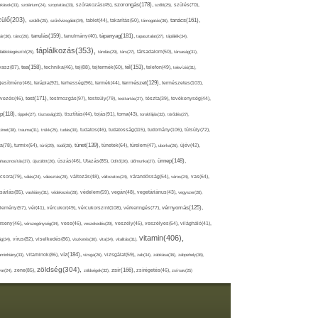
szorongás(178),
okások(33),
szolárium(24),
szoptatás(33),
szórakozás(45),
szőlő(25),
szülés(70),
zülő(203),
tanács(161),
szülők(25),
szűrővizsgálat(34),
tablet(44),
takarítás(50),
támogatás(36),
tápanyag(181),
tanulás(159),
ár(36),
tánc(26),
tanulmány(40),
tapasztalat(27),
táplálék(34),
táplálkozás(353),
lálékkiegészítő(25),
tárolás(29),
társ(27),
társadalom(50),
társaság(31),
tea(158),
tél(153),
vasz(87),
technika(46),
tej(88),
tejtermék(60),
telefon(49),
televízió(31),
terápia(92),
terhesség(96),
természet(129),
természetes(103),
ljesítmény(46),
termék(44),
test(171),
testmozgás(97),
rvezés(46),
testsúly(79),
testtartás(27),
tészta(39),
tevékenység(44),
pp(118),
tippek(27),
tisztaság(35),
tisztítás(44),
tojás(91),
torna(43),
torokfájás(32),
törődés(27),
tudatosság(115),
tudomány(106),
ténet(38),
trauma(31),
trükk(25),
tudás(30),
tudatos(46),
túlsúly(72),
tünet(139),
ra(78),
turmix(64),
túró(29),
tüdő(28),
tünetek(64),
türelem(47),
uborka(26),
újév(42),
ünnep(148),
ahasznosítás(37),
újszülött(26),
úszás(46),
Utazás(85),
Üdítő(26),
ülőmunka(27),
csora(79),
válás(24),
választás(29),
változás(48),
változatos(24),
várandósság(54),
város(24),
vas(64),
sárlás(85),
vashiány(31),
védekezés(28),
védelem(59),
vegán(48),
vegetáriánus(43),
vegyszer(28),
vércukorszint(108),
vérnyomás(125),
lemény(57),
vér(41),
vércukor(49),
vérkeringés(77),
rseny(46),
vérszegénység(34),
vese(46),
veszekedés(29),
veszély(45),
veszélyes(54),
világháló(41),
vitamin(406),
ág(34),
vírus(82),
viselkedés(86),
viszketés(30),
vita(34),
vitalitás(31),
víz(184),
aminhiány(33),
vitaminok(86),
vizsga(26),
vizsgálat(59),
zab(34),
zabkása(36),
zabpehely(36),
zöldség(304),
zsír(166),
ar(24),
zene(85),
zöldségek(32),
zsírégetés(46),
zsírsav(25)