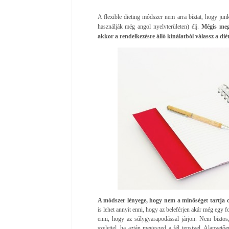
A flexible dieting módszer nem arra bíztat, hogy junkf
használják még angol nyelvterületen) élj.
Mégis meg
akkor a rendelkezésre álló kínálatból válassz a di
A módszer lényege, hogy nem a minőséget tartja 
is lehet annyit enni, hogy az beleférjen akár még egy f
enni, hogy az súlygyarapodással járjon. Nem biztos,
szelettel, ha aztán megeszed a fél tepsivel. Alapvet