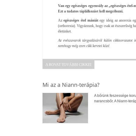
Van egy egészséges egyensúly az „egészséges étel
Ezt a tudatos táplálkozást kell megcélozni.
Az
egészséges étel mániát
egy ideig az anorexia eg
(orthorexia). Vigyázzunk, hogy csak az észszerűség hat
életünket.
Az evészavarok tárgyalásáról külön cikksorozatot i
nemhogy még ezen cikk keretei közé.
A ROVAT TOVÁBBI CIKKEI
Mi az a Niann-terápia?
A bőrünk feszessége koru
narancsbőr. A Niann-terá