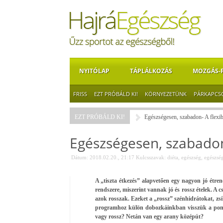
NYITÓLAP
TÁPLÁLKOZÁS
MOZGÁS-
FRISS
EZT PRÓBÁLD KI!
KÖRNYEZETÜNK
PÁRKAPCS
EZT PRÓBÁLD KI!
Egészségesen, szabadon- A flexib
Egészségesen, szabadon-
Dátum: 2018.02.20., 21:17
Kulcsszavak:
diéta
,
egészség
,
egészsé
A „tiszta étkezés” alapvetően egy nagyon jó étre
rendszere, miszerint vannak jó és rossz ételek. A cs
azok rosszak. Ezeket a „rossz” szénhidrátokat, zs
programhoz külön dobozkáinkban visszük a ponto
vagy rossz? Netán van egy arany középút?