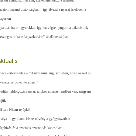
ielőtt elindulsz nyaralni, ezeket ellenőrizd a lakásban
alatoni kaland biztonságban – így élvezd a nyarat felelősen a
ízparton
yaralás három gyerekkel: így lett végre nyugodt a pakolásunk
észleges bokaszalagszakadásról általànosságban
ktuális
yári kertészkedés – mit ültessünk augusztusban, hogy ősszel és
avasszal is bőven teremjen?
uditív feldolgozási zavar, amikor a hallás rendben van, mégsem
rtjük
i az a Niann-terápia?
sálya – egy illatos fűszernövény a gyógyászatban
eghízás és a szociális szorongás kapcsolata