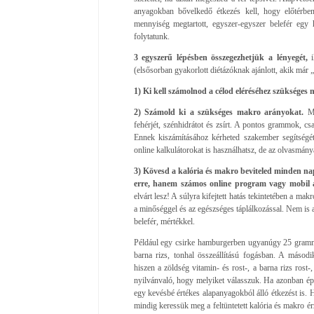
anyagokban bővelkedő étkezés kell, hogy előtérben
mennyiség megtartott, egyszer-egyszer belefér egy
folytatunk.
3 egyszerű lépésben összegezhetjük a lényegét,
i
(elsősorban gyakorlott diétázóknak ajánlott, akik már „
1) Ki kell számolnod a célod eléréséhez szükséges n
2) Számold ki a szükséges makro arányokat.
Ma
fehérjét, szénhidrátot és zsírt. A pontos grammok, c
Ennek kiszámításához kérheted szakember segítségé
online kalkulátorokat is használhatsz, de az olvasmán
3) Kövesd a kalória és makro beviteled minden na
erre, hanem számos online program vagy mobil ap
elvárt lesz! A súlyra kifejtett hatás tekintetében a 
a minőséggel és az egészséges táplálkozással. Nem is 
belefér, mértékkel.
Például egy csirke hamburgerben ugyanúgy 25 gramm f
barna rizs, tonhal összeállítású fogásban. A másodi
hiszen a zöldség vitamin- és rost-, a barna rizs rost-
nyilvánvaló, hogy melyiket válasszuk. Ha azonban 
egy kevésbé értékes alapanyagokból álló étkezést is. H
mindig keressük meg a feltüntetett kalória és makro é