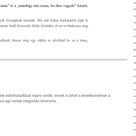
fo
-mánia” és a „mindegy mit eszem, ha éhes vagyok” között.
fo
fol
yik formájának tartották. Ma már külön kórképként írják le
fü
árain belül kövessük diétás elveinket, és ne ez határozza meg
glu
gy
ndítunk, hiszen még egy cikkbe se sűríthető be ez a téma,
gy
gy
gy
haj
hán
ház
hi
ho
nk előrehaladtával egyre romlik, ennek is lehet a következménye a
hűt
pia egy remek megoldás lehet erre.
im
ing
isk
já
ka