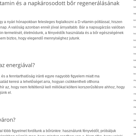
kar
itamin és a napkárosodott bőr regenerálásának
kér
kié
ki
y a nyári hónapokban felesleges foglalkozni a D-vitamin-pótlással, hiszen
 nap. A valóság azonban ennél jóval árnyaltabb. Bár a napsugárzás valóban
ko
amin-termelését, életmódunk, a fényvédők használata és a bőr egészségének
ko
sem biztos, hogy elegendő mennyiséghez jutunk.
ko
kör
köz
kr
z energiával?
lá
lev
 és a fenntarthatóság iránti egyre nagyobb figyelem miatt ma
ma
alád keresi a lehetőséget arra, hogyan csökkentheti otthona
hír az, hogy nem feltétlenül kell milliókat költeni korszerűsítésre ahhoz, hogy
ma
jünk el.
me
me
mé
mo
yáron?
mu
na
 több figyelmet fordítunk a bőrünkre: használunk fényvédőt, próbáljuk
ne