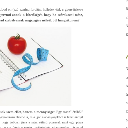
M
B
ood-on (szó szerinti fordítás: hulladék étel, a gyorsételekre
teremti annak a lehetőségét, hogy ha szórakozni mész,
v
étád szabályainak megszegése nélkül. Jól hangzik, nem?
N
R
A
N
t
A
é
M
Z
csak szem előtt, hanem a mennyiséget.
Egy rossz” ételből”
ogyókúrázó életébe is, és a „jó” alapanyagokból is lehet annyit
M
 hogy jobban jársz a saját sütésű pizzával, mint egy pizza
ően persze úgyis a magas rosttartalmú, vitaminokban, ásványi