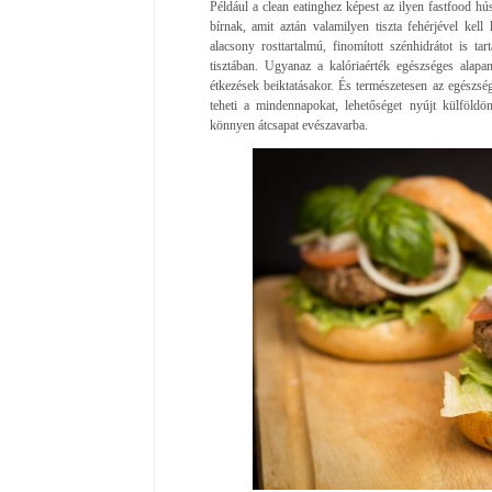
Például a clean eatinghez képest az ilyen fastfood h
bírnak, amit aztán valamilyen tiszta fehérjével ke
alacsony rosttartalmú, finomított szénhidrátot is t
tisztában. Ugyanaz a kalóriaérték egészséges alapan
étkezések beiktatásakor. És természetesen az egészsé
teheti a mindennapokat, lehetőséget nyújt külföldön
könnyen átcsapat evészavarba.