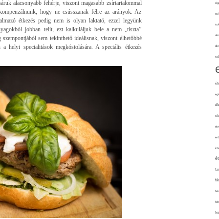
úsáruk alacsonyabb fehérje, viszont magasabb zsírtartalommal
cig
ll kompenzálnunk, hogy ne csússzanak félre az arányok. Az
csí
artalmazó étkezés pedig nem is olyan laktató, ezzel legyünk
cuk
yagokból jobban telít, ezt kalkuláljuk bele a nem „tiszta”
de
g szempontjából sem tekinthető ideálisnak, viszont élhetőbbé
 a helyi specialitások megkóstolására. A speciális étkezés
div
éd
él
eg
él
él
elv
erd
int
é
fa
fá
fel
fel
fe