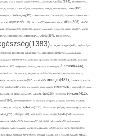
család(284),
aretta(38),
cikk(24),
Cink(24),
cipő(37),
citrom(61),
citromfű(26),
csecsemő(45),
cukor(194),
pés(26),
csoki(35),
csokoládé(71),
csomagolás(24),
csont(33),
csontritkulás(36),
cukorbetegség(137),
orbeteg(25),
cukormentes(69),
D-vitamin(53),
daganat(36),
dekoráció(41),
diéta(395),
depresszió(199),
mencia(34),
desszert(67),
diagnózis(28),
diák(24),
dió(50),
dohányzás(92),
at(38),
döntés(58),
drága(26),
duzzanat(27),
E-vitamin(25),
eb(26),
ebéd(57),
ecet(38),
edzés(267),
édesség(141),
es(42),
édesítőszer(43),
edzőterem(42),
egészség(1383),
egészséges(246),
egészséges
etmód(100),
egészséges táplálkozás(45),
egészségmegőrzés(43),
egészségtelen(32),
észségügy(27),
egyensúly(63),
egyetem(30),
egyszerű(31),
éhes(30),
éhség(38),
éjszaka(33),
ekcéma(26),
életmód(444),
elmiszer(142),
élet(114),
elengedés(29),
életkor(30),
életminőség(30),
etmódváltás(109),
elhízás(110),
elme(93),
életvitel(28),
elfogadás(30),
élmény(55),
előny(37),
energia(487),
emésztés(167),
árás(32),
ember(38),
empátia(43),
Energiaital(29),
eper(30),
érzelem(211),
ő(36),
eredmény(47),
erő(36),
érrendszer(36),
érzékenység(36),
érzelmek(42),
érzelmi
étkezés(412),
étel(228),
elligencia(28),
érzés(39),
esemény(27),
eszköz(28),
ételek(39),
trend(194),
evés(92),
étrendkiegészítő(47),
étterem(24),
étvágy(34),
Európa(28),
évszak(28),
fájdalom(308),
cebook(42),
fahéj(43),
fájdalomcsillapító(39),
fáradékonyság(30),
fáradt(28),
fehérje(198),
radtság(117),
fejfájás(93),
fejlődés(143),
fejlesztés(44),
feladat(46),
félelem(115),
dolgozás(24),
felelősség(62),
felnőtt(66),
felszívódás(56),
féltékenység(26),
fertőzés(101),
töltődés(29),
fenntarthatóság(29),
fény(36),
fényvédelem(28),
férfi(86),
fertőtlenítés(31),
film(111),
szültség(82),
fiatal(39),
figyelem(69),
finom(26),
fitt(34),
fittség(34),
fizikai(25),
fog(51),