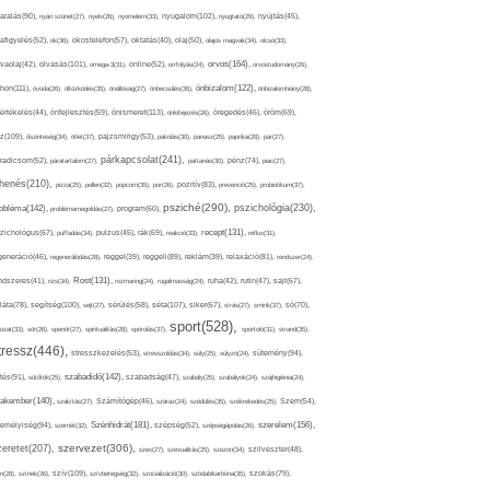
nyugalom(102),
aralás(90),
nyári szünet(27),
nyelv(26),
nyomelem(33),
nyugtató(29),
nyújtás(45),
afigyelés(52),
ok(36),
okostelefon(57),
oktatás(40),
olaj(50),
olajos magvak(34),
olcsó(33),
olvasás(101),
orvos(164),
ívaolaj(42),
omega-3(31),
online(52),
orrfolyás(24),
orvostudomány(26),
thon(111),
önbizalom(122),
óvoda(26),
öltözködés(35),
önállóság(27),
önbecsülés(36),
önbizalomhiány(28),
önismeret(113),
értékelés(44),
önfejlesztés(59),
önkifejezés(26),
öregedés(46),
öröm(69),
z(109),
őszinteség(34),
ötlet(37),
pajzsmirigy(53),
pakolás(30),
panasz(25),
paprika(28),
pár(27),
párkapcsolat(241),
radicsom(52),
páratartalom(27),
pattanás(30),
pénz(74),
piac(27),
ihenés(210),
pizza(25),
pollen(32),
popcorn(35),
por(26),
pozitív(83),
prevenció(25),
probiotikum(37),
psziché(290),
pszichológia(230),
obléma(142),
problémamegoldás(27),
program(60),
recept(131),
zichológus(67),
puffadás(34),
pulzus(45),
rák(69),
reakció(33),
reflux(31),
generáció(46),
regenerálódás(28),
reggel(39),
reggeli(89),
reklám(39),
relaxáció(81),
rendszer(24),
Rost(131),
ndszeres(41),
rizs(34),
rozmaring(24),
rugalmasság(24),
ruha(42),
rutin(47),
sajt(67),
segítség(100),
séta(107),
láta(78),
sejt(27),
sérülés(58),
siker(67),
sírás(27),
smink(37),
só(70),
sport(528),
ozat(33),
sör(26),
spenót(27),
spiritualitás(28),
spórolás(37),
sportoló(31),
strand(35),
tressz(446),
sütemény(94),
stresszkezelés(53),
stresszoldás(34),
súly(25),
súlyzó(24),
szabadidő(142),
tés(91),
sütőtök(25),
szabadság(47),
szabály(25),
szabályok(24),
szájhigiénia(24),
akember(140),
szakítás(27),
Számítógép(46),
száraz(24),
szédülés(35),
székrekedés(25),
Szem(54),
Szénhidrát(181),
emélyiség(94),
szerelem(156),
szemét(32),
szépség(52),
szépségápolás(26),
szervezet(306),
zeretet(207),
szex(27),
szexualitás(25),
szezon(34),
szilveszter(48),
szív(109),
n(28),
színek(36),
szívbetegség(32),
szocializáció(30),
szódabikarbóna(35),
szokás(79),