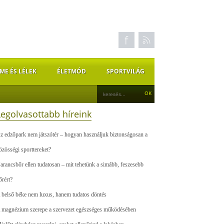
ME ÉS LÉLEK
ÉLETMÓD
SPORTVILÁG
Legolvasottabb híreink
z edzőpark nem játszótér – hogyan használjuk biztonságosan a
özösségi sporttereket?
arancsbőr ellen tudatosan – mit tehetünk a simább, feszesebb
őrért?
 belső béke nem luxus, hanem tudatos döntés
 magnézium szerepe a szervezet egészséges működésében