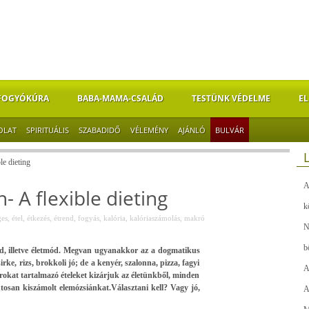
FOGYÓKÚRA
BABA-MAMA-CSALÁD
TESTÜNK VÉDELME
EL
OLAT
SPIRITUÁLIS
SZABADIDŐ
VÉLEMÉNY
AJÁNLÓ
BULVÁR
le dieting
A
 A flexible dieting
k
ges
,
étel
,
étkezés
,
étrend
,
fogyás
,
kalória
,
kalóriaszámolás
,
makró
N
b
nd, illetve életmód. Megvan ugyanakkor az a dogmatikus
irke, rizs, brokkoli jó; de a kenyér, szalonna, pizza, fagyi
A
írokat tartalmazó ételeket kizárjuk az életünkből, minden
san kiszámolt elemózsiánkat.Választani kell? Vagy jó,
A