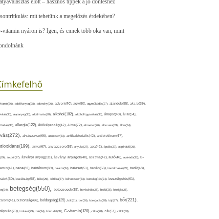
ályaválasztás előtt – hasznos tippek a jó döntéshez
sontritkulás: mit tehetünk a megelőzés érdekében?
-vitamin nyáron is? Igen, és ennek több oka van, mint
ondolnánk
Címkefelhő
ajándék(95),
itamin(36),
adalékanyag(28),
adomány(26),
advent(40),
agy(80),
agyműködés(27),
akció(39),
alkohol(182),
ivitás(30),
alapanyag(30),
alkalmazás(28),
alkoholfogyasztás(36),
állapot(43),
állat(54),
allergia(122),
attartás(33),
állóképesség(42),
Alma(72),
almaecet(26),
aloe vera(33),
álom(34),
lvás(272),
alvászavar(66),
aminosav(33),
antibakteriális(42),
antibiotikum(47),
ntioxidáns(199),
anyagcsere(99),
anya(67),
anyuka(27),
apa(42),
ápolás(29),
applikáció(26),
ásványi anyag(111),
(29),
arcbőr(27),
ásványi anyagok(40),
asztma(47),
autó(46),
avokádó(36),
B-
tamin(41),
baba(82),
baktérium(89),
balaton(34),
baleset(51),
banán(53),
bántalmazás(24),
barát(48),
rátok(50),
barátság(58),
béke(29),
bélflóra(37),
bélrendszer(33),
bemelegítés(24),
beszélgetés(61),
betegség(550),
eg(34),
betegségek(39),
bevásárlás(28),
bicikli(25),
biológia(25),
bőr(221),
boldogság(125),
zalom(41),
biztonság(66),
bolt(31),
bor(36),
borogatás(28),
böjt(27),
C-vitamin(120),
rápolás(70),
brokkoli(29),
buli(24),
bűntudat(32),
cékla(28),
cél(57),
célok(30),