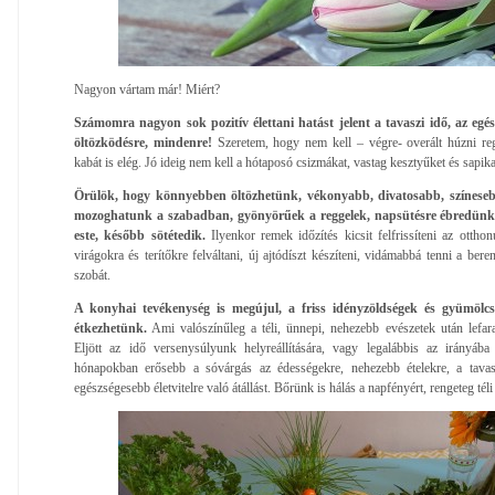
Nagyon vártam már! Miért?
Számomra nagyon sok pozitív élettani hatást jelent a tavaszi idő, az eg
öltözködésre, mindenre!
Szeretem, hogy nem kell – végre- overált húzni re
kabát is elég. Jó ideig nem kell a hótaposó csizmákat, vastag kesztyűket és sapika
Örülök, hogy könnyebben öltözhetünk, vékonyabb, divatosabb, színes
mozoghatunk a szabadban, gyönyörűek a reggelek, napsütésre ébredünk 
este, később sötétedik.
Ilyenkor remek időzítés kicsit felfrissíteni az otthon
virágokra és terítőkre felváltani, új ajtódíszt készíteni, vidámabbá tenni a beren
szobát.
A konyhai tevékenység is megújul, a friss idényzöldségek és gyümölcs
étkezhetünk.
Ami valószínűleg a téli, ünnepi, nehezebb evészetek után lefara
Eljött az idő versenysúlyunk helyreállítására, vagy legalábbis az irányába 
hónapokban erősebb a sóvárgás az édességekre, nehezebb ételekre, a tavasz
egészségesebb életvitelre való átállást. Bőrünk is hálás a napfényért, rengeteg t