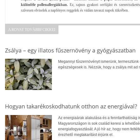
különféle pollenallergiákban.
Ez, sajnos gyakori orrfújást és szemviszketést
szívesen elviselek a napfényes reggelek és vidám tavaszi napok tükrében.
A ROVAT TOVÁBBI CIKKEI
Zsálya – egy illatos fűszernövény a gyógyászatban
Megannyi fűszernövényt ismerünk, termesztünk
egészségesek is. Nézzük, hogy a zsálya mit ad 
Hogyan takarékoskodhatunk otthon az energiával?
Az energiaárak alakulása és a fenntarthatóság i
Magyarországon is sok család keresi a lehetősé
energiafogyasztását. A jó hír az, hogy nem feltétl
érezhető megtakarítást érjünk el.