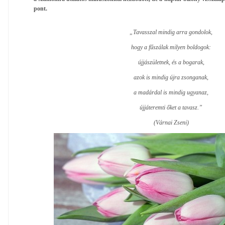
pont.
„Tavasszal mindig arra gondolok,
hogy a fűszálak milyen boldogok:
újjászületnek, és a bogarak,
azok is mindig újra zsonganak,
a madárdal is mindig ugyanaz,
újjáteremti őket a tavasz.”
(Várnai Zseni)