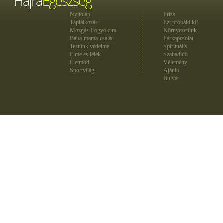
Nyitólap
Friss
Táplálkozás
Ezt próbáld ki!
Mozgás-Fogyókúra
Környezetünk
Baba-mama-család
Párkapcsolat
Testünk védelme
Spirituális
Elme és lélek
Szabadidő
Életmód
Vélemény
Sportvilág
Ajánló
Bulvár