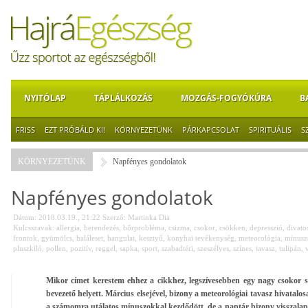
NYITÓLAP
TÁPLÁLKOZÁS
MOZGÁS-FOGYÓKÚRA
B
FRISS
EZT PRÓBÁLD KI!
KÖRNYEZETÜNK
PÁRKAPCSOLAT
SPIRITUÁLIS
S
KÖRNYEZETÜNK
Napfényes gondolatok
Napfényes gondolatok
Dátum: 2018.03.19., 21:22
Szerző:
Martinka Dia
Kulcsszavak:
allergia
,
berendezés
,
bőrprobléma
,
csizma
,
csokor
,
csökken
,
depresszió
,
divato
frontok
,
gyümölcs
,
haláleset
,
hangulat
,
kesztyű
,
konyhai tevékenység
,
meteorológia
,
mínusz
pluszkiló
,
pollen
,
pozitív
,
reggel
,
sapka
,
sport
,
szabadtéri
,
szeszélyes
,
színes
,
tavasz
,
tulipán
,
Mikor címet kerestem ehhez a cikkhez, legszívesebben egy nagy csokor sz
bevezető helyett. Március elsejével, bizony a meteorológiai tavasz hivatalos
a számomra utálatos mínuszokkal kezdődött, de a naptár bizony visszalap