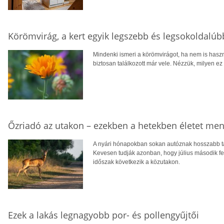
Körömvirág, a kert egyik legszebb és legsokoldalú
Mindenki ismeri a körömvirágot, ha nem is hasz
biztosan találkozott már vele. Nézzük, milyen ez
Őzriadó az utakon – ezekben a hetekben életet men
A nyári hónapokban sokan autóznak hosszabb tá
Kevesen tudják azonban, hogy július második fe
időszak következik a közutakon.
Ezek a lakás legnagyobb por- és pollengyűjtői