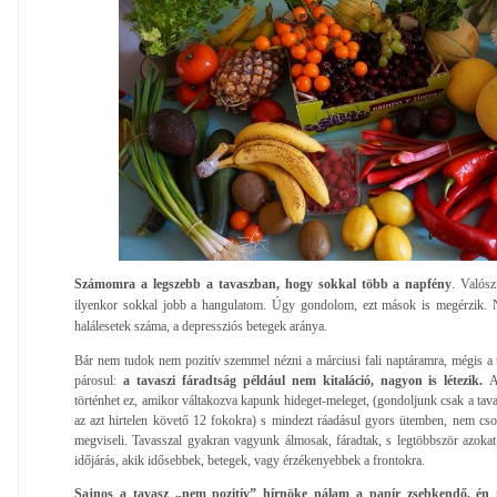
Számomra a legszebb a tavaszban, hogy sokkal több a napfény
. Valós
ilyenkor sokkal jobb a hangulatom. Úgy gondolom, ezt mások is megérzik. N
halálesetek száma, a depressziós betegek aránya.
Bár nem tudok nem pozitív szemmel nézni a márciusi fali naptáramra, mégis a t
párosul:
a tavaszi fáradtság például nem kitaláció, nagyon is létezik.
A
történhet ez, amikor váltakozva kapunk hideget-meleget, (gondoljunk csak a ta
az azt hirtelen követő 12 fokokra) s mindezt ráadásul gyors ütemben, nem cs
megviseli. Tavasszal gyakran vagyunk álmosak, fáradtak, s legtöbbször azokat
időjárás, akik idősebbek, betegek, vagy érzékenyebbek a frontokra.
Sajnos a tavasz „nem pozitív” hírnöke nálam a papír zsebkendő, én 